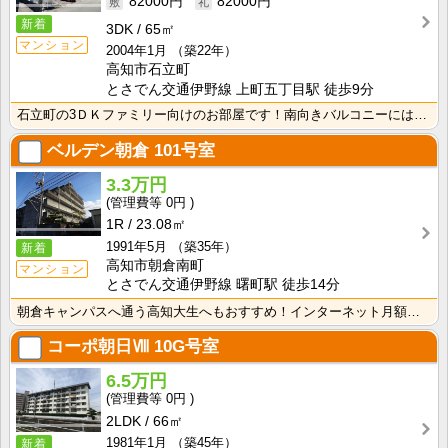
82000円
82000円
新着
3DK
65㎡
マンション
2004年1月
（築22年）
高知市石立町
とさでん交通伊野線 上町五丁目駅 徒歩9分
石立町の3ＤＫファミリー向けのお部屋です！南向きバルコニーには洋室とＤＫが面していて採光性・通気性良･･･
ベルデン朝倉
101号室
3.3万円
0円
1R
23.08㎡
1991年5月
（築35年）
新着
高知市朝倉南町
マンション
とさでん交通伊野線 曙町駅 徒歩14分
朝倉キャンパスへ通う高知大生へもおすすめ！インターネット月額使用料無料！敷金・礼金なし！エアコン・照･･･
コーポ朝日Ⅷ
10G号室
6.5万円
0円
2LDK
66㎡
1981年1月
（築45年）
新着