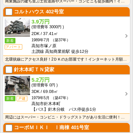
商業施設の建ち並ぶ土佐道路やスーパー・コンビニも徒歩圏内！インターネット月額接続使用料無料で月々の生･･･
コルトハウス
402号室
3.9万円
3000円
2DK
37.41㎡
1989年7月
（築37年）
新着
高知市塚ノ原
アパート
土讃線 高知商業前駅 徒歩12分
北環状線にアクセス良好！2ＤＫのお部屋です！インターネット月額接続使用無料なので、月々の生活費の節約･･･
針木本町ＴＮ貸家
5.2万円
0円
3DK
69.08㎡
1979年5月
（築47年）
新着
戸建
高知市針木本町
【バス】針木分岐 バス停徒歩1分
周辺にはスーパー・コンビニ・ドラッグストアがあり生活に便利！落ち着く和室の戸建てタイプのお部屋です♪･･･
コーポＭＩＫＩ Ⅰ南棟
401号室