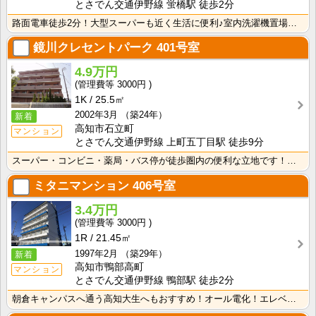
とさでん交通伊野線 蛍橋駅 徒歩2分
路面電車徒歩2分！大型スーパーも近く生活に便利♪室内洗濯機置場で冬でもお洗濯快適！ シャンプードレッ･･･
鏡川クレセントパーク
401号室
4.9万円
3000円
1K
25.5㎡
2002年3月
（築24年）
新着
高知市石立町
マンション
とさでん交通伊野線 上町五丁目駅 徒歩9分
スーパー・コンビニ・薬局・バス停が徒歩圏内の便利な立地です！インターネット月額接続使用無料なので、月･･･
ミタニマンション
406号室
3.4万円
3000円
1R
21.45㎡
1997年2月
（築29年）
新着
高知市鴨部高町
マンション
とさでん交通伊野線 鴨部駅 徒歩2分
朝倉キャンパスへ通う高知大生へもおすすめ！オール電化！エレベーター！インターネット月額使用料無料！敷･･･