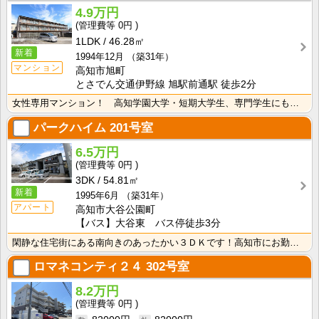
4.9万円
0円
1LDK
46.28㎡
新着
1994年12月
（築31年）
マンション
高知市旭町
とさでん交通伊野線 旭駅前通駅 徒歩2分
女性専用マンション！ 高知学園大学・短期大学生、専門学生にもおすすめ！安心のオートロック付き！インタ･･･
パークハイム
201号室
6.5万円
0円
3DK
54.81㎡
新着
1995年6月
（築31年）
アパート
高知市大谷公園町
【バス】大谷東 バス停徒歩3分
閑静な住宅街にある南向きのあったかい３ＤＫです！高知市にお勤めの方はもちろん、土佐市にお勤めの方も多･･･
ロマネコンティ２４
302号室
8.2万円
0円