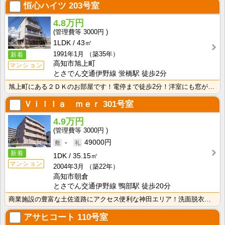
恒心ハイツ
203号室
4.8万円
3000円
1LDK
43㎡
1991年1月
（築35年）
新着
高知市旭上町
マンション
とさでん交通伊野線 蛍橋駅 徒歩2分
旭上町にある２ＤＫのお部屋です！電停まで徒歩2分！洋室にも窓が2ヶ所あり採光、通風良好！
Ｖｉｌｌａ ｍｅｒ
301号室
4.9万円
3000円
-
49000円
新着
1DK
35.15㎡
マンション
2004年3月
（築22年）
高知市朝倉
とさでん交通伊野線 鴨部駅 徒歩20分
商業施設の豊富な土佐道路にアクセス便利な神田エリア！洗面脱衣所があるので朝の身支度・入浴が快適！廊下･･･
アサヒコート
110号室