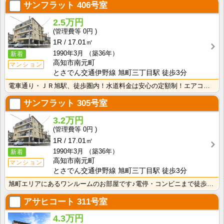
サンフラット
406号室
2.5万円
0円
1R
17.01㎡
1990年3月
（築36年）
新着
高知市南元町
マンション
とさでん交通伊野線 旭町三丁目駅 徒歩3分
電車通り・ＪＲ旭駅、徒歩圏内！水道料金は安心の定額制！エアコン付きで初期費用を節約！
サンフラット
305号室
3.2万円
0円
1R
17.01㎡
1990年3月
（築36年）
新着
高知市南元町
マンション
とさでん交通伊野線 旭町三丁目駅 徒歩3分
旭町エリアにあるワンルームのお部屋です♪電停・コンビニまで徒歩5分以内の便利な立地！
アサヒコート
311号室
4.3万円