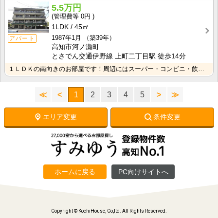
5.5万円
0円
1LDK
45㎡
1987年1月
（築39年）
アパート
高知市河ノ瀬町
とさでん交通伊野線 上町二丁目駅 徒歩14分
１ＬＤＫの南向きのお部屋です！周辺にはスーパー・コンビニ・飲食店などがあり便利な立地です！
≪
<
1
2
3
4
5
>
≫
エリア変更
条件変更
ホームに戻る
PC向けサイトへ
Copyright © KochiHouse, Co,ltd. All Rights Reserved.