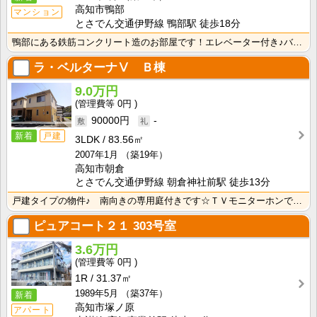
高知市鴨部
マンション
とさでん交通伊野線 鴨部駅 徒歩18分
鴨部にある鉄筋コンクリート造のお部屋です！エレベーター付き♪バス・トイレ別なので、ゆったり湯船に浸か･･･
ラ・ベルターナⅤ Ｂ棟
9.0万円
0円
90000円
-
新着
戸建
3LDK
83.56㎡
2007年1月
（築19年）
高知市朝倉
とさでん交通伊野線 朝倉神社前駅 徒歩13分
戸建タイプの物件♪ 南向きの専用庭付きです☆ＴＶモニターホンで来客時に顔と声を確認できて安心ですね！･･･
ピュアコート２１
303号室
3.6万円
0円
1R
31.37㎡
1989年5月
（築37年）
新着
高知市塚ノ原
アパート