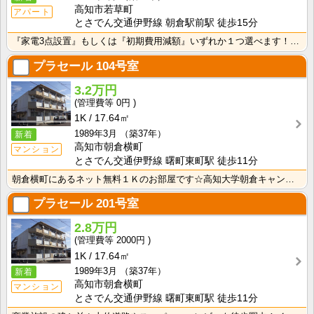
高知市若草町
アパート
とさでん交通伊野線 朝倉駅前駅 徒歩15分
『家電3点設置』もしくは『初期費用減額』いずれか１つ選べます！詳しくはアパマンショップ高知ハウスへ☆･･･
プラセール
104号室
3.2万円
0円
1K
17.64㎡
1989年3月
（築37年）
新着
高知市朝倉横町
マンション
とさでん交通伊野線 曙町東町駅 徒歩11分
朝倉横町にあるネット無料１Ｋのお部屋です☆高知大学朝倉キャンパスへも徒歩で通学可能な距離で、スーパー･･･
プラセール
201号室
2.8万円
2000円
1K
17.64㎡
1989年3月
（築37年）
新着
高知市朝倉横町
マンション
とさでん交通伊野線 曙町東町駅 徒歩11分