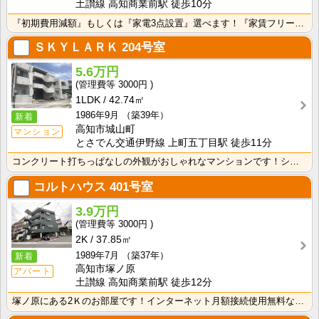
土讃線 高知商業前駅 徒歩10分
『初期費用減額』もしくは『家電3点設置』選べます！『家賃フリーレント1ヶ月・鍵交換費用免除』ｏｒ『洗･･･
ＳＫＹＬＡＲＫ
204号室
5.6万円
3000円
1LDK
42.74㎡
1986年9月
（築39年）
新着
高知市城山町
マンション
とさでん交通伊野線 上町五丁目駅 徒歩11分
コンクリート打ちっぱなしの外観がおしゃれなマンションです！シャンプードレッサーが付いているので忙しい･･･
コルトハウス
401号室
3.9万円
3000円
2K
37.85㎡
1989年7月
（築37年）
新着
高知市塚ノ原
アパート
土讃線 高知商業前駅 徒歩12分
塚ノ原にある2Ｋのお部屋です！インターネット月額接続使用無料なので、月々の生活費の節約にもなりますね･･･