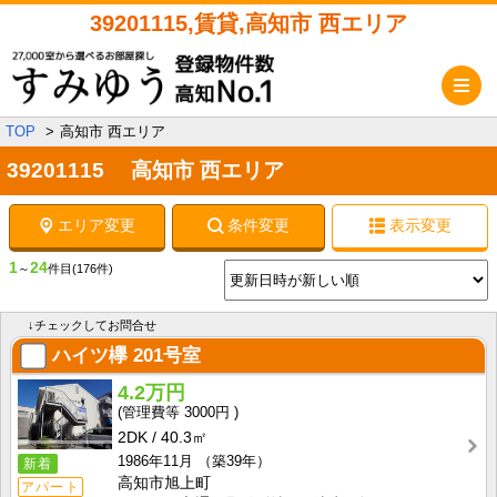
39201115,賃貸,高知市 西エリア
メ
TOP
高知市 西エリア
39201115 高知市 西エリア
エリア変更
条件変更
表示変更
1
24
～
件目
(176件)
↓チェックしてお問合せ
ハイツ欅
201号室
4.2万円
3000円
2DK
40.3㎡
1986年11月
（築39年）
新着
高知市旭上町
アパート