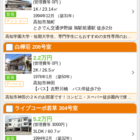
0円
1K
23.14㎡
新着
1994年12月
（築31年）
マンション
高知市旭町
とさでん交通伊野線 旭駅前通駅 徒歩2分
高知学園大学・短期大学生、専門学生にもおすすめの女性専用のお部屋！オートロックあり！インターネット月･･･
白樺荘
206号室
2.2万円
0円
2K
26.5㎡
1976年1月
（築50年）
新着
高知市神田
アパート
【バス】吉野川橋 バス停徒歩7分
高知市神田の２Ｋのお部屋です！コンビニ・スーパー徒歩圏内で便利です！バス・トイレ別なので、ゆったり湯･･･
ライブコーポ若草
304号室
5.2万円
3000円
3LDK
60.7㎡
1994年2月
（築32年）
新着