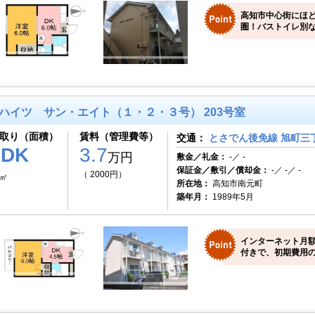
高知市中心街にほ
圏！バストイレ別な
ハイツ サン・エイト（１・２・３号） 203号室
取り（面積）
賃料（管理費等）
交通：
とさでん後免線 旭町三丁
1DK
3.7
万円
敷金／礼金：
-／ -
保証金／敷引／償却金：
-／ -／ -
（ 2000円）
0㎡
所在地：
高知市南元町
築年月：
1989年5月
インターネット月
付きで、初期費用の