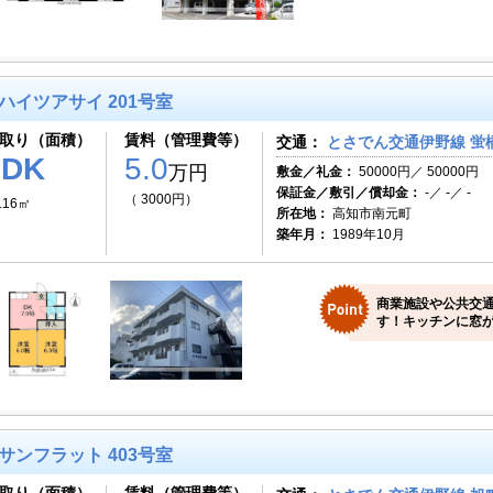
ハイツアサイ 201号室
取り（面積）
賃料（管理費等）
交通：
とさでん交通伊野線 蛍橋
2DK
5.0
万円
敷金／礼金：
50000円／ 50000円
保証金／敷引／償却金：
-／ -／ -
（ 3000円）
.16㎡
所在地：
高知市南元町
築年月：
1989年10月
商業施設や公共交
す！キッチンに窓が
サンフラット 403号室