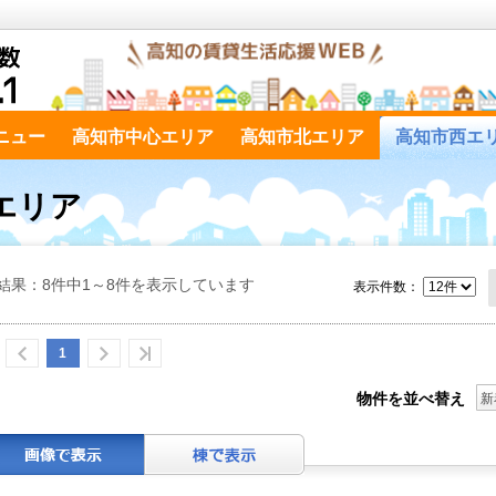
ニュー
高知市中心エリア
高知市北エリア
高知市西エ
エリア
結果：8件中1～8件を表示しています
表示件数：
1
物件を並べ替え
新