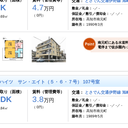
取り（面積）
賃料（管理費等）
交通：
とさでん交通伊野線 旭町
2K
4.7
万円
敷金／礼金：
-／ -
保証金／敷引／償却金：
-／ -／ -
（ 0円）
.69㎡
所在地：
高知市南元町
築年月：
1990年3月
南元町にある水道
電停まで徒歩圏内♪
ハイツ サン・エイト（５・６・７号） 107号室
取り（面積）
賃料（管理費等）
交通：
とさでん交通伊野線 旭町
1DK
3.8
万円
敷金／礼金：
-／ -
保証金／敷引／償却金：
-／ -／ -
（ 0円）
.84㎡
所在地：
高知市南元町
築年月：
1989年5月