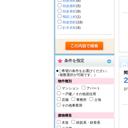
朝倉南町
(8)
朝倉横町
(5)
朝倉東町
(9)
鴨部上町
(1)
朝倉西町
(18)
針木本町
(4)
条件を指定
■ご希望の条件をお選びください。
間
（複数選択が可能です。）
物件種別
マンション
アパート
37
一戸建／その他居住用
店舗
事務所
土地
その他事業用
建物構造
木造
鉄筋系・鉄骨系