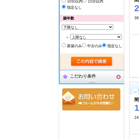
間
10分以内
15分以内
指定なし
39
築年数
～
新築のみ
中古のみ
指定なし
こだわり条件
間
24