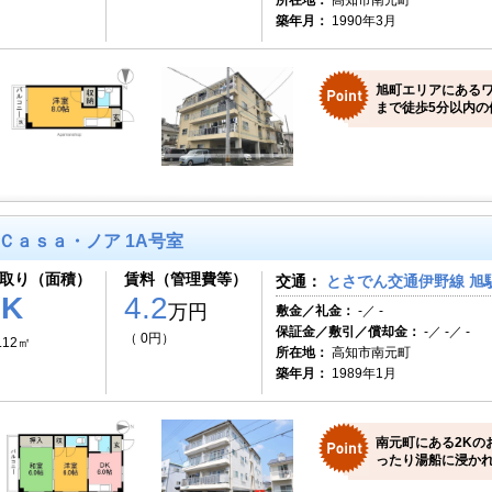
所在地：
高知市南元町
築年月：
1990年3月
旭町エリアにあるワ
まで徒歩5分以内の
Ｃａｓａ・ノア 1A号室
取り（面積）
賃料（管理費等）
交通：
とさでん交通伊野線 旭駅
2K
4.2
万円
敷金／礼金：
-／ -
保証金／敷引／償却金：
-／ -／ -
（ 0円）
.12㎡
所在地：
高知市南元町
築年月：
1989年1月
南元町にある2Kの
ったり湯船に浸か