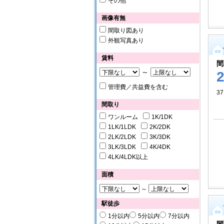
その他
画像有無
間取り図あり
外観写真あり
賃料
間
～
管理費／共益費を含む
37
間取り
ワンルーム
1K/1DK
1LK/1LDK
2K/2DK
2LK/2LDK
3K/3DK
3LK/3LDK
4K/4DK
4LK/4LDK以上
面積
～
駅徒歩
1分以内
5分以内
7分以内