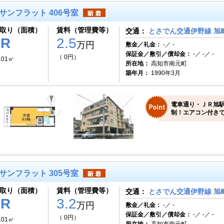
サンフラット 406号室
取り（面積）
賃料（管理費等）
交通：
とさでん交通伊野線 旭町
1R
2.5
万円
敷金／礼金：
-／ -
保証金／敷引／償却金：
-／ -／ -
（ 0円）
.01㎡
所在地：
高知市南元町
築年月：
1990年3月
電車通り・ＪＲ旭
制！エアコン付き
サンフラット 305号室
取り（面積）
賃料（管理費等）
交通：
とさでん交通伊野線 旭町
1R
3.2
万円
敷金／礼金：
-／ -
保証金／敷引／償却金：
-／ -／ -
（ 0円）
.01㎡