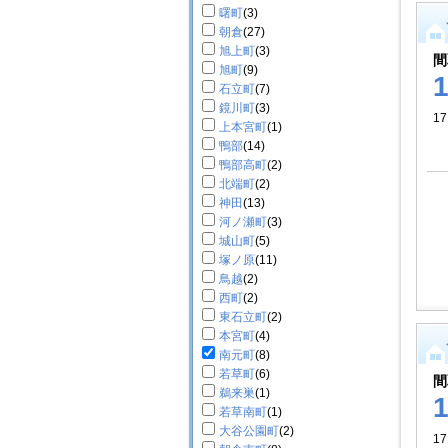
曙町
(3)
朝倉
(27)
旭上町
(3)
間
旭町
(9)
石立町
(7)
鏡川町
(3)
17
上本宮町
(1)
鴨部
(14)
鴨部高町
(2)
北端町
(2)
神田
(13)
河ノ瀬町
(3)
城山町
(5)
塚ノ原
(11)
鳥越
(2)
西町
(2)
東石立町
(2)
本宮町
(4)
南元町
(8)
若草町
(6)
間
鵜来巣
(1)
若草南町
(1)
大谷公園町
(2)
17