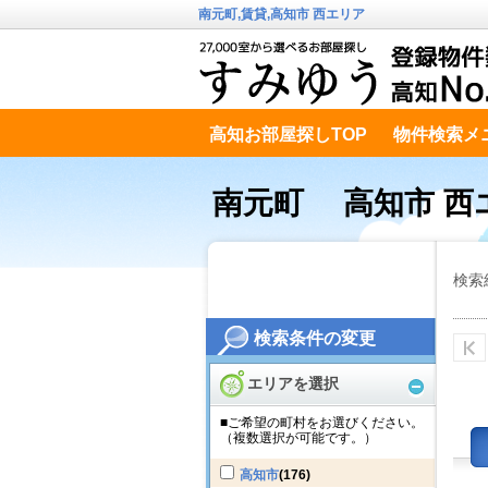
南元町,賃貸,高知市 西エリア
高知お部屋探しTOP
物件検索メ
高知市南エリア
テキストデータ
南元町 高知市 西
検索
検索条件の変更
エリアを選択
■ご希望の町村をお選びください。
（複数選択が可能です。）
高知市
(176)