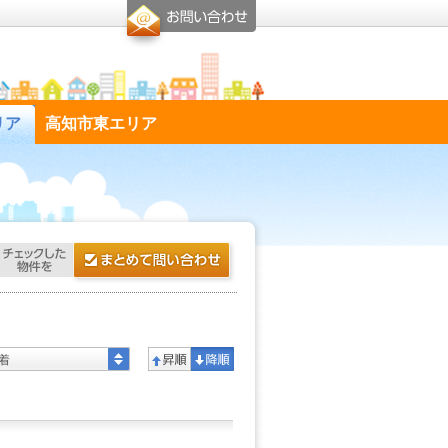
リア
高知市東エリア
着