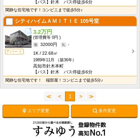
【バス】針木 バス停徒歩6分
閑静な住宅地です！コンビニまで徒歩5分♪
シティハイムＡＭＩＴＩＥ
105号室
3.2万円
0円
32000円
-
アパート
1K
22.68㎡
1989年11月
（築36年）
高知市針木本町
【バス】針木 バス停徒歩6分
閑静な住宅地です！ 端部屋！コンビニまで徒歩5分♪
≪
<
1
>
≫
エリア変更
条件変更