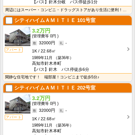
【バス】針木分岐 バス停徒歩1分
周辺にはスーパー・コンビニ・ドラッグストアがあり生活に便利！落ち着く和室の戸建てタイプのお部屋です♪･･･
シティハイムＡＭＩＴＩＥ
101号室
3.2万円
0円
32000円
-
アパート
1K
22.68㎡
1989年11月
（築36年）
高知市針木本町
【バス】針木 バス停徒歩6分
閑静な住宅地です！ 端部屋！コンビニまで徒歩5分♪
シティハイムＡＭＩＴＩＥ
202号室
3.2万円
0円
32000円
-
アパート
1K
22.68㎡
1989年11月
（築36年）
高知市針木本町