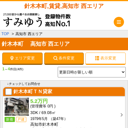
針木本町,賃貸,高知市 西エリア
メ
TOP
高知市 西エリア
針木本町 高知市 西エリア
エリア変更
条件変更
表示変更
1
4
～
件目
(4件)
↓チェックしてお問合せ
針木本町ＴＮ貸家
5.2万円
0円
3DK
69.08㎡
1979年5月
（築47年）
新着
戸建
高知市針木本町