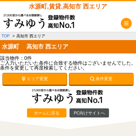
水源町,賃貸,高知市 西エリア
メ
TOP
高知市 西エリア
水源町 高知市 西エリア
該当物件：0件
ご入力いただいた条件に合致する物件はございませんでした。
条件を変更して再度検索してください。
エリア変更
条件変更
ホームに戻る
PC向けサイトへ