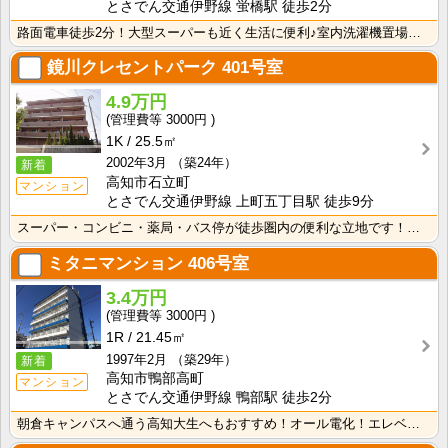
とさでん交通伊野線 蛍橋駅 徒歩2分
路面電車徒歩2分！大型スーパーも近く生活に便利♪室内洗濯機置場で冬でもお洗濯快適！ シャンプードレッ･･･
鏡川クレセントパーク
401号室
4.9万円
3000円
1K
25.5㎡
2002年3月
（築24年）
新着
高知市石立町
マンション
とさでん交通伊野線 上町五丁目駅 徒歩9分
スーパー・コンビニ・薬局・バス停が徒歩圏内の便利な立地です！インターネット月額接続使用無料なので、月･･･
ミタニマンション
406号室
3.4万円
3000円
1R
21.45㎡
1997年2月
（築29年）
新着
高知市鴨部高町
マンション
とさでん交通伊野線 鴨部駅 徒歩2分
朝倉キャンパスへ通う高知大生へもおすすめ！オール電化！エレベーター！インターネット月額使用料無料！敷･･･