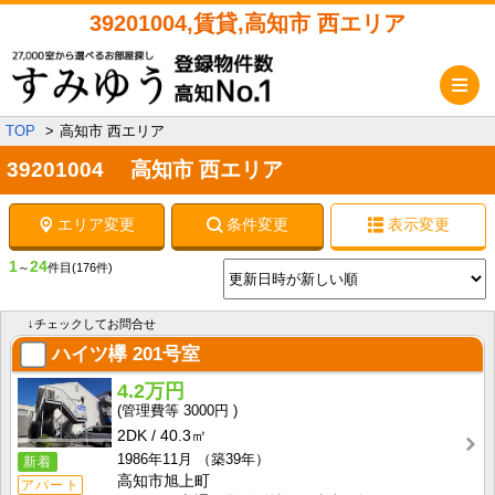
39201004,賃貸,高知市 西エリア
メ
TOP
高知市 西エリア
39201004 高知市 西エリア
エリア変更
条件変更
表示変更
1
24
～
件目
(176件)
↓チェックしてお問合せ
ハイツ欅
201号室
4.2万円
3000円
2DK
40.3㎡
1986年11月
（築39年）
新着
高知市旭上町
アパート