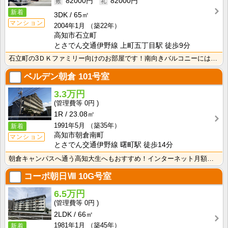
82000円
82000円
新着
3DK
65㎡
マンション
2004年1月
（築22年）
高知市石立町
とさでん交通伊野線 上町五丁目駅 徒歩9分
石立町の3ＤＫファミリー向けのお部屋です！南向きバルコニーには洋室とＤＫが面していて採光性・通気性良･･･
ベルデン朝倉
101号室
3.3万円
0円
1R
23.08㎡
1991年5月
（築35年）
新着
高知市朝倉南町
マンション
とさでん交通伊野線 曙町駅 徒歩14分
朝倉キャンパスへ通う高知大生へもおすすめ！インターネット月額使用料無料！敷金・礼金なし！エアコン・照･･･
コーポ朝日Ⅷ
10G号室
6.5万円
0円
2LDK
66㎡
1981年1月
（築45年）
新着