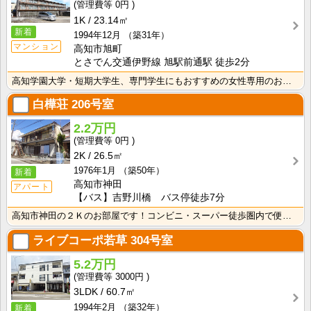
0円
1K
23.14㎡
新着
1994年12月
（築31年）
マンション
高知市旭町
とさでん交通伊野線 旭駅前通駅 徒歩2分
高知学園大学・短期大学生、専門学生にもおすすめの女性専用のお部屋！オートロックあり！インターネット月･･･
白樺荘
206号室
2.2万円
0円
2K
26.5㎡
1976年1月
（築50年）
新着
高知市神田
アパート
【バス】吉野川橋 バス停徒歩7分
高知市神田の２Ｋのお部屋です！コンビニ・スーパー徒歩圏内で便利です！バス・トイレ別なので、ゆったり湯･･･
ライブコーポ若草
304号室
5.2万円
3000円
3LDK
60.7㎡
1994年2月
（築32年）
新着