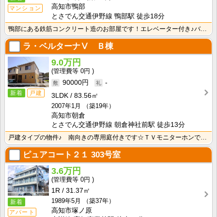
高知市鴨部
マンション
とさでん交通伊野線 鴨部駅 徒歩18分
鴨部にある鉄筋コンクリート造のお部屋です！エレベーター付き♪バス・トイレ別なので、ゆったり湯船に浸か･･･
ラ・ベルターナⅤ Ｂ棟
9.0万円
0円
90000円
-
新着
戸建
3LDK
83.56㎡
2007年1月
（築19年）
高知市朝倉
とさでん交通伊野線 朝倉神社前駅 徒歩13分
戸建タイプの物件♪ 南向きの専用庭付きです☆ＴＶモニターホンで来客時に顔と声を確認できて安心ですね！･･･
ピュアコート２１
303号室
3.6万円
0円
1R
31.37㎡
1989年5月
（築37年）
新着
高知市塚ノ原
アパート