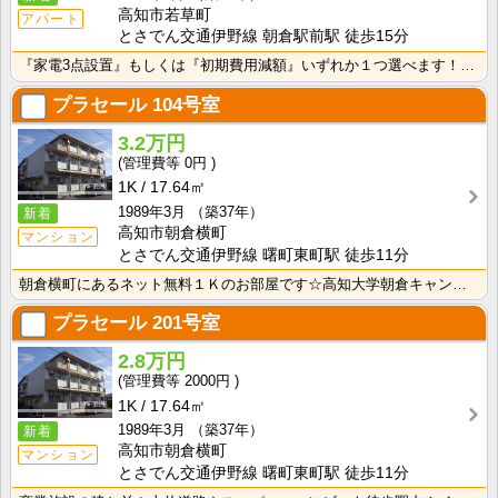
高知市若草町
アパート
とさでん交通伊野線 朝倉駅前駅 徒歩15分
『家電3点設置』もしくは『初期費用減額』いずれか１つ選べます！詳しくはアパマンショップ高知ハウスへ☆･･･
プラセール
104号室
3.2万円
0円
1K
17.64㎡
1989年3月
（築37年）
新着
高知市朝倉横町
マンション
とさでん交通伊野線 曙町東町駅 徒歩11分
朝倉横町にあるネット無料１Ｋのお部屋です☆高知大学朝倉キャンパスへも徒歩で通学可能な距離で、スーパー･･･
プラセール
201号室
2.8万円
2000円
1K
17.64㎡
1989年3月
（築37年）
新着
高知市朝倉横町
マンション
とさでん交通伊野線 曙町東町駅 徒歩11分