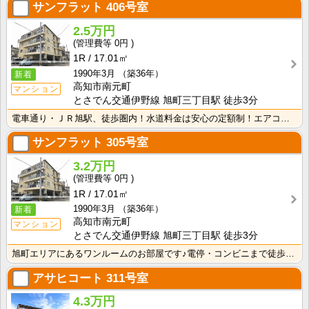
サンフラット
406号室
2.5万円
0円
1R
17.01㎡
1990年3月
（築36年）
新着
高知市南元町
マンション
とさでん交通伊野線 旭町三丁目駅 徒歩3分
電車通り・ＪＲ旭駅、徒歩圏内！水道料金は安心の定額制！エアコン付きで初期費用を節約！
サンフラット
305号室
3.2万円
0円
1R
17.01㎡
1990年3月
（築36年）
新着
高知市南元町
マンション
とさでん交通伊野線 旭町三丁目駅 徒歩3分
旭町エリアにあるワンルームのお部屋です♪電停・コンビニまで徒歩5分以内の便利な立地！
アサヒコート
311号室
4.3万円