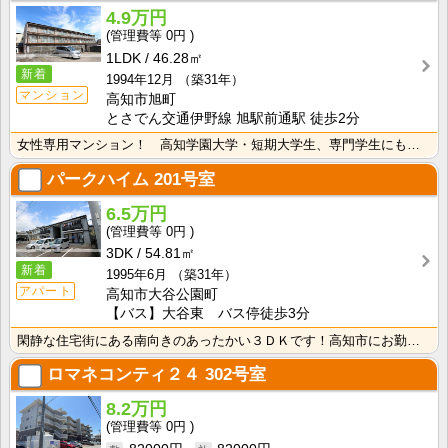
4.9万円
0円
1LDK
46.28㎡
新着
1994年12月
（築31年）
マンション
高知市旭町
とさでん交通伊野線 旭駅前通駅 徒歩2分
女性専用マンション！ 高知学園大学・短期大学生、専門学生にもおすすめ！安心のオートロック付き！インタ･･･
パークハイム
201号室
6.5万円
0円
3DK
54.81㎡
新着
1995年6月
（築31年）
アパート
高知市大谷公園町
【バス】大谷東 バス停徒歩3分
閑静な住宅街にある南向きのあったかい３ＤＫです！高知市にお勤めの方はもちろん、土佐市にお勤めの方も多･･･
ロマネコンティ２４
302号室
8.2万円
0円