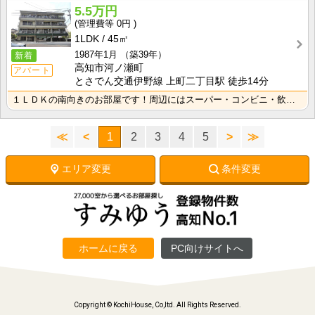
5.5万円
0円
1LDK
45㎡
1987年1月
（築39年）
新着
高知市河ノ瀬町
アパート
とさでん交通伊野線 上町二丁目駅 徒歩14分
１ＬＤＫの南向きのお部屋です！周辺にはスーパー・コンビニ・飲食店などがあり便利な立地です！
≪
<
1
2
3
4
5
>
≫
エリア変更
条件変更
ホームに戻る
PC向けサイトへ
Copyright © KochiHouse, Co,ltd. All Rights Reserved.