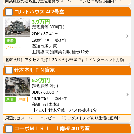
商業施設の建ち並ぶ土佐道路やスーパー・コンビニも徒歩圏内！インターネット月額接続使用料無料で月々の生･･･
コルトハウス
402号室
3.9万円
3000円
2DK
37.41㎡
1989年7月
（築37年）
新着
高知市塚ノ原
アパート
土讃線 高知商業前駅 徒歩12分
北環状線にアクセス良好！2ＤＫのお部屋です！インターネット月額接続使用無料なので、月々の生活費の節約･･･
針木本町ＴＮ貸家
5.2万円
0円
3DK
69.08㎡
1979年5月
（築47年）
新着
戸建
高知市針木本町
【バス】針木分岐 バス停徒歩1分
周辺にはスーパー・コンビニ・ドラッグストアがあり生活に便利！落ち着く和室の戸建てタイプのお部屋です♪･･･
コーポＭＩＫＩ Ⅰ南棟
401号室