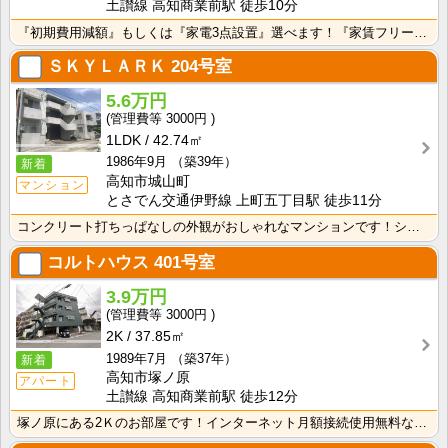
土讃線 高知商業前駅 徒歩10分
『初期費用減額』もしくは『家電3点設置』選べます！『家賃フリーレント1ヶ月・鍵交換費用免除』ｏｒ『洗･･･
ＳＫＹＬＡＲＫ
204号室
5.6万円
3000円
1LDK
42.74㎡
1986年9月
（築39年）
新着
高知市城山町
マンション
とさでん交通伊野線 上町五丁目駅 徒歩11分
コンクリート打ちっぱなしの外観がおしゃれなマンションです！シャンプードレッサーが付いているので忙しい･･･
コルトハウス
401号室
3.9万円
3000円
2K
37.85㎡
1989年7月
（築37年）
新着
高知市塚ノ原
アパート
土讃線 高知商業前駅 徒歩12分
塚ノ原にある2Ｋのお部屋です！インターネット月額接続使用無料なので、月々の生活費の節約にもなりますね･･･