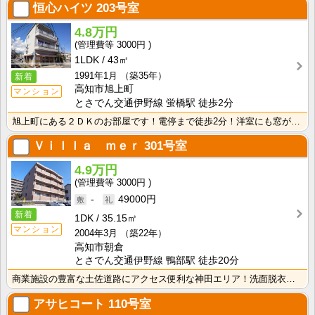
恒心ハイツ
203号室
4.8万円
3000円
1LDK
43㎡
1991年1月
（築35年）
新着
高知市旭上町
マンション
とさでん交通伊野線 蛍橋駅 徒歩2分
旭上町にある２ＤＫのお部屋です！電停まで徒歩2分！洋室にも窓が2ヶ所あり採光、通風良好！
Ｖｉｌｌａ ｍｅｒ
301号室
4.9万円
3000円
-
49000円
新着
1DK
35.15㎡
マンション
2004年3月
（築22年）
高知市朝倉
とさでん交通伊野線 鴨部駅 徒歩20分
商業施設の豊富な土佐道路にアクセス便利な神田エリア！洗面脱衣所があるので朝の身支度・入浴が快適！廊下･･･
アサヒコート
110号室