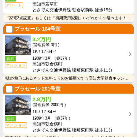
高知市若草町
アパート
とさでん交通伊野線 朝倉駅前駅 徒歩15分
『家電3点設置』もしくは『初期費用減額』いずれか１つ選べます！詳しくはアパマンショップ高知ハウスへ☆･･･
プラセール
104号室
3.2万円
0円
1K
17.64㎡
1989年3月
（築37年）
新着
高知市朝倉横町
マンション
とさでん交通伊野線 曙町東町駅 徒歩11分
朝倉横町にあるネット無料１Ｋのお部屋です☆高知大学朝倉キャンパスへも徒歩で通学可能な距離で、スーパー･･･
プラセール
201号室
2.8万円
2000円
1K
17.64㎡
1989年3月
（築37年）
新着
高知市朝倉横町
マンション
とさでん交通伊野線 曙町東町駅 徒歩11分