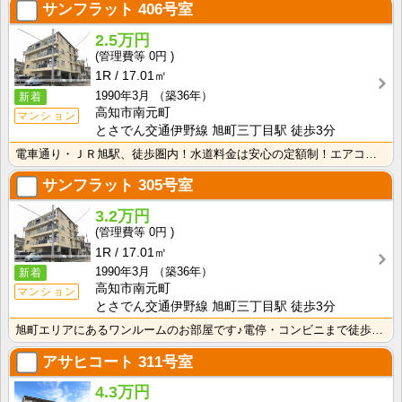
サンフラット
406号室
2.5万円
0円
1R
17.01㎡
1990年3月
（築36年）
新着
高知市南元町
マンション
とさでん交通伊野線 旭町三丁目駅 徒歩3分
電車通り・ＪＲ旭駅、徒歩圏内！水道料金は安心の定額制！エアコン付きで初期費用を節約！
サンフラット
305号室
3.2万円
0円
1R
17.01㎡
1990年3月
（築36年）
新着
高知市南元町
マンション
とさでん交通伊野線 旭町三丁目駅 徒歩3分
旭町エリアにあるワンルームのお部屋です♪電停・コンビニまで徒歩5分以内の便利な立地！
アサヒコート
311号室
4.3万円