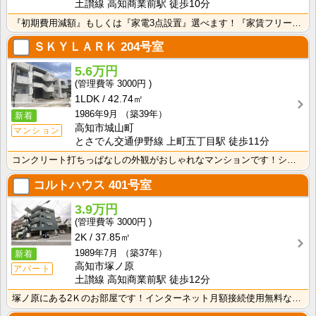
土讃線 高知商業前駅 徒歩10分
『初期費用減額』もしくは『家電3点設置』選べます！『家賃フリーレント1ヶ月・鍵交換費用免除』ｏｒ『洗･･･
ＳＫＹＬＡＲＫ
204号室
5.6万円
3000円
1LDK
42.74㎡
1986年9月
（築39年）
新着
高知市城山町
マンション
とさでん交通伊野線 上町五丁目駅 徒歩11分
コンクリート打ちっぱなしの外観がおしゃれなマンションです！シャンプードレッサーが付いているので忙しい･･･
コルトハウス
401号室
3.9万円
3000円
2K
37.85㎡
1989年7月
（築37年）
新着
高知市塚ノ原
アパート
土讃線 高知商業前駅 徒歩12分
塚ノ原にある2Ｋのお部屋です！インターネット月額接続使用無料なので、月々の生活費の節約にもなりますね･･･