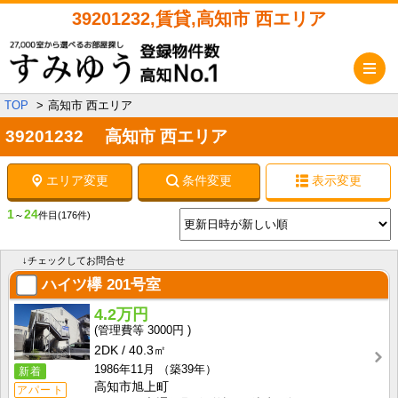
39201232,賃貸,高知市 西エリア
メ
TOP
高知市 西エリア
39201232 高知市 西エリア
エリア変更
条件変更
表示変更
1
24
～
件目
(176件)
↓チェックしてお問合せ
ハイツ欅
201号室
4.2万円
3000円
2DK
40.3㎡
1986年11月
（築39年）
新着
高知市旭上町
アパート