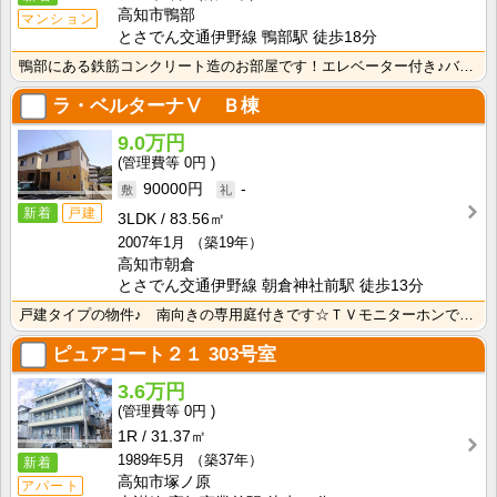
高知市鴨部
マンション
とさでん交通伊野線 鴨部駅 徒歩18分
鴨部にある鉄筋コンクリート造のお部屋です！エレベーター付き♪バス・トイレ別なので、ゆったり湯船に浸か･･･
ラ・ベルターナⅤ Ｂ棟
9.0万円
0円
90000円
-
新着
戸建
3LDK
83.56㎡
2007年1月
（築19年）
高知市朝倉
とさでん交通伊野線 朝倉神社前駅 徒歩13分
戸建タイプの物件♪ 南向きの専用庭付きです☆ＴＶモニターホンで来客時に顔と声を確認できて安心ですね！･･･
ピュアコート２１
303号室
3.6万円
0円
1R
31.37㎡
1989年5月
（築37年）
新着
高知市塚ノ原
アパート