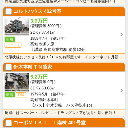
商業施設の建ち並ぶ土佐道路やスーパー・コンビニも徒歩圏内！インターネット月額接続使用料無料で月々の生･･･
コルトハウス
402号室
3.9万円
3000円
2DK
37.41㎡
1989年7月
（築37年）
新着
高知市塚ノ原
アパート
土讃線 高知商業前駅 徒歩12分
北環状線にアクセス良好！2ＤＫのお部屋です！インターネット月額接続使用無料なので、月々の生活費の節約･･･
針木本町ＴＮ貸家
5.2万円
0円
3DK
69.08㎡
1979年5月
（築47年）
新着
戸建
高知市針木本町
【バス】針木分岐 バス停徒歩1分
周辺にはスーパー・コンビニ・ドラッグストアがあり生活に便利！落ち着く和室の戸建てタイプのお部屋です♪･･･
コーポＭＩＫＩ Ⅰ南棟
401号室