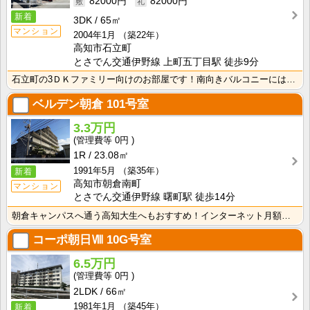
82000円
82000円
新着
3DK
65㎡
マンション
2004年1月
（築22年）
高知市石立町
とさでん交通伊野線 上町五丁目駅 徒歩9分
石立町の3ＤＫファミリー向けのお部屋です！南向きバルコニーには洋室とＤＫが面していて採光性・通気性良･･･
ベルデン朝倉
101号室
3.3万円
0円
1R
23.08㎡
1991年5月
（築35年）
新着
高知市朝倉南町
マンション
とさでん交通伊野線 曙町駅 徒歩14分
朝倉キャンパスへ通う高知大生へもおすすめ！インターネット月額使用料無料！敷金・礼金なし！エアコン・照･･･
コーポ朝日Ⅷ
10G号室
6.5万円
0円
2LDK
66㎡
1981年1月
（築45年）
新着