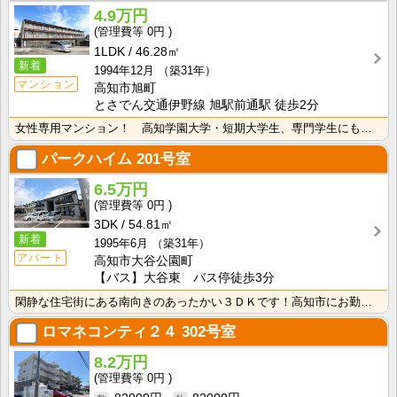
4.9万円
0円
1LDK
46.28㎡
新着
1994年12月
（築31年）
マンション
高知市旭町
とさでん交通伊野線 旭駅前通駅 徒歩2分
女性専用マンション！ 高知学園大学・短期大学生、専門学生にもおすすめ！安心のオートロック付き！インタ･･･
パークハイム
201号室
6.5万円
0円
3DK
54.81㎡
新着
1995年6月
（築31年）
アパート
高知市大谷公園町
【バス】大谷東 バス停徒歩3分
閑静な住宅街にある南向きのあったかい３ＤＫです！高知市にお勤めの方はもちろん、土佐市にお勤めの方も多･･･
ロマネコンティ２４
302号室
8.2万円
0円