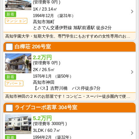
0円
1K
23.14㎡
新着
1994年12月
（築31年）
マンション
高知市旭町
とさでん交通伊野線 旭駅前通駅 徒歩2分
高知学園大学・短期大学生、専門学生にもおすすめの女性専用のお部屋！オートロックあり！インターネット月･･･
白樺荘
206号室
2.2万円
0円
2K
26.5㎡
1976年1月
（築50年）
新着
高知市神田
アパート
【バス】吉野川橋 バス停徒歩7分
高知市神田の２Ｋのお部屋です！コンビニ・スーパー徒歩圏内で便利です！バス・トイレ別なので、ゆったり湯･･･
ライブコーポ若草
304号室
5.2万円
3000円
3LDK
60.7㎡
1994年2月
（築32年）
新着