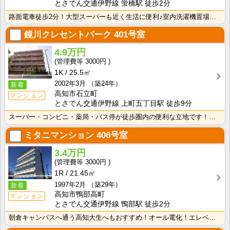
とさでん交通伊野線 蛍橋駅 徒歩2分
路面電車徒歩2分！大型スーパーも近く生活に便利♪室内洗濯機置場で冬でもお洗濯快適！ シャンプードレッ･･･
鏡川クレセントパーク
401号室
4.9万円
3000円
1K
25.5㎡
2002年3月
（築24年）
新着
高知市石立町
マンション
とさでん交通伊野線 上町五丁目駅 徒歩9分
スーパー・コンビニ・薬局・バス停が徒歩圏内の便利な立地です！インターネット月額接続使用無料なので、月･･･
ミタニマンション
406号室
3.4万円
3000円
1R
21.45㎡
1997年2月
（築29年）
新着
高知市鴨部高町
マンション
とさでん交通伊野線 鴨部駅 徒歩2分
朝倉キャンパスへ通う高知大生へもおすすめ！オール電化！エレベーター！インターネット月額使用料無料！敷･･･