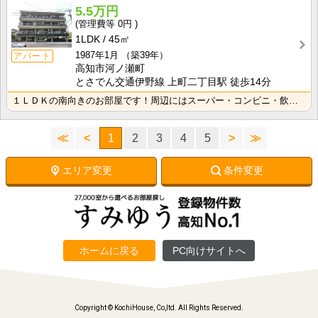
5.5万円
0円
1LDK
45㎡
1987年1月
（築39年）
アパート
高知市河ノ瀬町
とさでん交通伊野線 上町二丁目駅 徒歩14分
１ＬＤＫの南向きのお部屋です！周辺にはスーパー・コンビニ・飲食店などがあり便利な立地です！
≪
<
1
2
3
4
5
>
≫
エリア変更
条件変更
ホームに戻る
PC向けサイトへ
Copyright © KochiHouse, Co,ltd. All Rights Reserved.