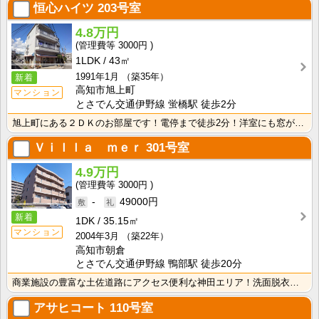
恒心ハイツ
203号室
4.8万円
3000円
1LDK
43㎡
1991年1月
（築35年）
新着
高知市旭上町
マンション
とさでん交通伊野線 蛍橋駅 徒歩2分
旭上町にある２ＤＫのお部屋です！電停まで徒歩2分！洋室にも窓が2ヶ所あり採光、通風良好！
Ｖｉｌｌａ ｍｅｒ
301号室
4.9万円
3000円
-
49000円
新着
1DK
35.15㎡
マンション
2004年3月
（築22年）
高知市朝倉
とさでん交通伊野線 鴨部駅 徒歩20分
商業施設の豊富な土佐道路にアクセス便利な神田エリア！洗面脱衣所があるので朝の身支度・入浴が快適！廊下･･･
アサヒコート
110号室