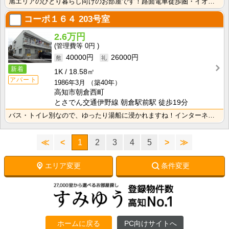
旭エリアのひとり暮らし向けのお部屋です！路面電車徒歩圏・イオン旭町店も近く、便利な立地です！ キッチ･･･
コーポ１６４
203号室
2.6万円
0円
40000円
26000円
新着
1K
18.58㎡
アパート
1986年3月
（築40年）
高知市朝倉西町
とさでん交通伊野線 朝倉駅前駅 徒歩19分
バス・トイレ別なので、ゆったり湯船に浸かれますね！インターネット月額接続使用無料なので、月々の生活費･･･
≪
<
1
2
3
4
5
>
≫
エリア変更
条件変更
ホームに戻る
PC向けサイトへ