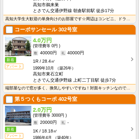
高知市鵜来巣
とさでん交通伊野線 朝倉駅前駅 徒歩17分
高知大学生大歓迎の単身向けのお部屋です☆周辺はコンビニ、ドラッグストア有ります！！
コーポサンセール
302号室
4.0万円
0円
40000円
40000円
新着
1R
28.4㎡
アパート
1999年10月
（築26年）
高知市東石立町
とさでん交通伊野線 上町二丁目駅 徒歩7分
端部屋なので窓が多く、換気しやすいですね！対面キッチンなのでお料理中の視野も開放的♪ バス・トイレ別･･･
第５つくもコーポ
402号室
2.0万円
3000円
20000円
-
新着
1K
18.18㎡
アパート
1986年4月
（築40年）