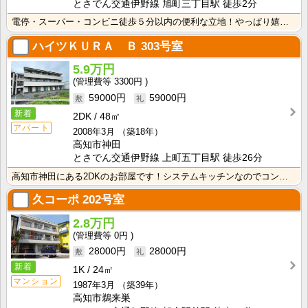
とさでん交通伊野線 旭町三丁目駅 徒歩2分
電停・スーパー・コンビニ徒歩５分以内の便利な立地！やっぱり嬉しいバス・トイレ別！収納スペースが２か所･･･
ハイツＫＵＲＡ Ｂ
303号室
5.9万円
3300円
59000円
59000円
新着
2DK
48㎡
アパート
2008年3月
（築18年）
高知市神田
とさでん交通伊野線 上町五丁目駅 徒歩26分
高知市神田にある2DKのお部屋です！システムキッチンなのでコンロを用意しなくていいですね！ クローゼ･･･
久コーポ
202号室
2.8万円
0円
28000円
28000円
新着
1K
24㎡
マンション
1987年3月
（築39年）
高知市鵜来巣