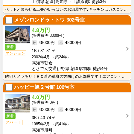
土讃線 朝倉(高知県・土讃線)駅 徒歩3分
ペットと暮らせる工夫がいっぱいのお部屋です♪キッチンはガスコンロ付き！
メゾンロンドゥ・トワ
302号室
4.8万円
3000円
48000円
48000円
新着
1K
31.81㎡
マンション
2002年4月
（築24年）
高知市朝倉
とさでん交通伊野線 朝倉駅前駅 徒歩4分
防犯カメラあり！ＲＣ造の単身の方向けのお部屋です！エアコン・照明器具が付いて初期費用の節約になります･･･
ハッピー旭２号館
106号室
4.0万円
0円
40000円
40000円
新着
3K
43.74㎡
アパート
1985年2月
（築41年）
高知市旭町