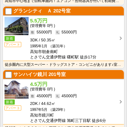
高知市中心地まで自転車圏内！エアコン・照明器具が付いて初期費用の節約になりますね！
グランシティ Ａ
202号室
5.5万円
0円
55000円
55000円
新着
3DK
50.35㎡
アパート
1995年1月
（築31年）
高知市朝倉南町
とさでん交通伊野線 曙町駅 徒歩17分
徒歩圏内に大型スーパー・ドラッグストア・コンビニがあります♪室内に洗濯機を置けるので家電を大切に使え･･･
サンハイツ鏡川
201号室
4.5万円
0円
45000円
45000円
新着
2DK
44.62㎡
アパート
1997年5月
（築29年）
高知市鏡川町
とさでん交通伊野線 旭町三丁目駅 徒歩6分