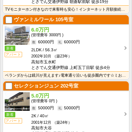
とさでん交通伊野線 朝倉駅前駅 徒歩19分
TVモニターホン付きなので来客時も安心！インターネット月額接続使用無料なので、月々の生活費の節約にも･･･
ヴァンミルワール
105号室
6.0万円
3000円
60000円
60000円
新着
2LDK
56.3㎡
アパート
2002年10月
（築23年）
高知市玉水町
とさでん交通伊野線 上町五丁目駅 徒歩4分
ベランダからは鏡川が見えます♪電車通り沿いも徒歩圏内です☆ミお部屋も広いのでベット置いてソファだって･･･
セレクションジュン
202号室
5.0万円
0円
50000円
50000円
新着
2K
40㎡
アパート
2001年12月
（築24年）
高知市大谷