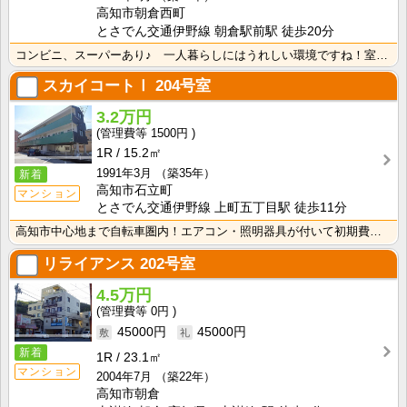
高知市朝倉西町
とさでん交通伊野線 朝倉駅前駅 徒歩20分
コンビニ、スーパーあり♪ 一人暮らしにはうれしい環境ですね！室内物干し付きなので雨の日のお洗濯に便利･･･
スカイコートⅠ
204号室
3.2万円
1500円
1R
15.2㎡
1991年3月
（築35年）
新着
高知市石立町
マンション
とさでん交通伊野線 上町五丁目駅 徒歩11分
高知市中心地まで自転車圏内！エアコン・照明器具が付いて初期費用の節約になりますね！
リライアンス
202号室
4.5万円
0円
45000円
45000円
新着
1R
23.1㎡
マンション
2004年7月
（築22年）
高知市朝倉