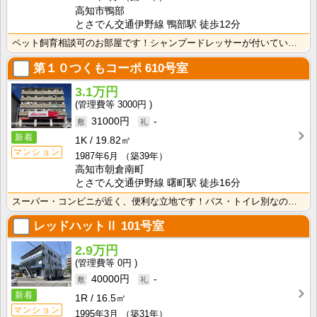
高知市鴨部
とさでん交通伊野線 鴨部駅 徒歩12分
ペット飼育相談可のお部屋です！シャンプードレッサーが付いているので忙しい朝の身支度も快適です！
第１０つくもコーポ
610号室
3.1万円
3000円
31000円
-
新着
1K
19.82㎡
マンション
1987年6月
（築39年）
高知市朝倉南町
とさでん交通伊野線 曙町駅 徒歩16分
スーパー・コンビニが近く、便利な立地です！バス・トイレ別なので、ゆったり湯船に浸かれますね！
レッドハットⅡ
101号室
2.9万円
0円
40000円
-
新着
1R
16.5㎡
マンション
1995年3月
（築31年）