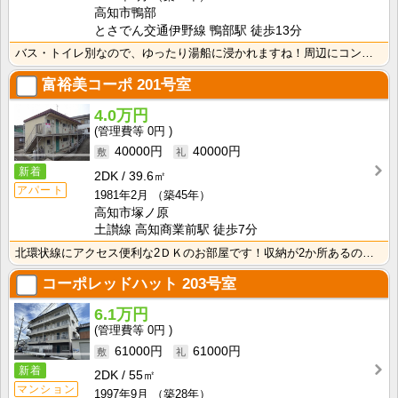
高知市鴨部
とさでん交通伊野線 鴨部駅 徒歩13分
バス・トイレ別なので、ゆったり湯船に浸かれますね！周辺にコンビニやスーパー、飲食店がり生活に困りませ･･･
富裕美コーポ
201号室
4.0万円
0円
40000円
40000円
新着
2DK
39.6㎡
アパート
1981年2月
（築45年）
高知市塚ノ原
土讃線 高知商業前駅 徒歩7分
北環状線にアクセス便利な2ＤＫのお部屋です！収納が2か所あるので荷物の多い方も安心ですね！ 南向きバ･･･
コーポレッドハット
203号室
6.1万円
0円
61000円
61000円
新着
2DK
55㎡
マンション
1997年9月
（築28年）