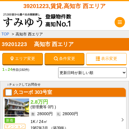
39201223,賃貸,高知市 西エリア
メ
TOP
高知市 西エリア
39201223 高知市 西エリア
エリア変更
条件変更
表示変更
1
24
～
件目
(192件)
↓チェックしてお問合せ
久コーポ
303号室
2.8万円
0円
28000円
28000円
新着
1K
24㎡
マンション
1987年3月
（築39年）