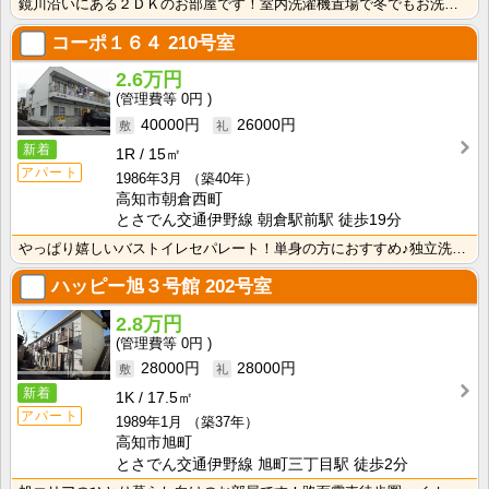
鏡川沿いにある２ＤＫのお部屋です！室内洗濯機置場で冬でもお洗濯快適！独立洗面台が付いているので忙しい･･･
コーポ１６４
210号室
2.6万円
0円
40000円
26000円
新着
1R
15㎡
アパート
1986年3月
（築40年）
高知市朝倉西町
とさでん交通伊野線 朝倉駅前駅 徒歩19分
やっぱり嬉しいバストイレセパレート！単身の方におすすめ♪独立洗面台があるので、忙しい朝の身支度が快適･･･
ハッピー旭３号館
202号室
2.8万円
0円
28000円
28000円
新着
1K
17.5㎡
アパート
1989年1月
（築37年）
高知市旭町
とさでん交通伊野線 旭町三丁目駅 徒歩2分