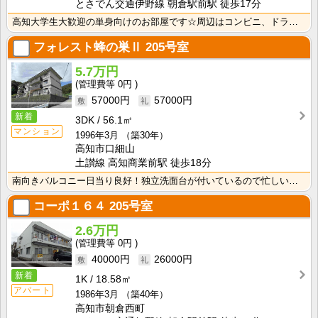
とさでん交通伊野線 朝倉駅前駅 徒歩17分
高知大学生大歓迎の単身向けのお部屋です☆周辺はコンビニ、ドラッグストア有ります！！
フォレスト蜂の巣Ⅱ
205号室
5.7万円
0円
57000円
57000円
新着
3DK
56.1㎡
マンション
1996年3月
（築30年）
高知市口細山
土讃線 高知商業前駅 徒歩18分
南向きバルコニー日当り良好！独立洗面台が付いているので忙しい朝の身支度も快適です！
コーポ１６４
205号室
2.6万円
0円
40000円
26000円
新着
1K
18.58㎡
アパート
1986年3月
（築40年）
高知市朝倉西町