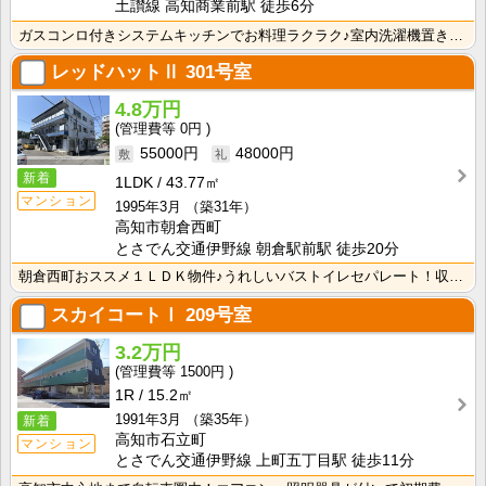
土讃線 高知商業前駅 徒歩6分
ガスコンロ付きシステムキッチンでお料理ラクラク♪室内洗濯機置き場・独立洗面台付き♪ 水回りにこだわり･･･
レッドハットⅡ
301号室
4.8万円
0円
55000円
48000円
新着
1LDK
43.77㎡
マンション
1995年3月
（築31年）
高知市朝倉西町
とさでん交通伊野線 朝倉駅前駅 徒歩20分
朝倉西町おススメ１ＬＤＫ物件♪うれしいバストイレセパレート！収納スペースがあるので荷物が片付きます！
スカイコートⅠ
209号室
3.2万円
1500円
1R
15.2㎡
1991年3月
（築35年）
新着
高知市石立町
マンション
とさでん交通伊野線 上町五丁目駅 徒歩11分