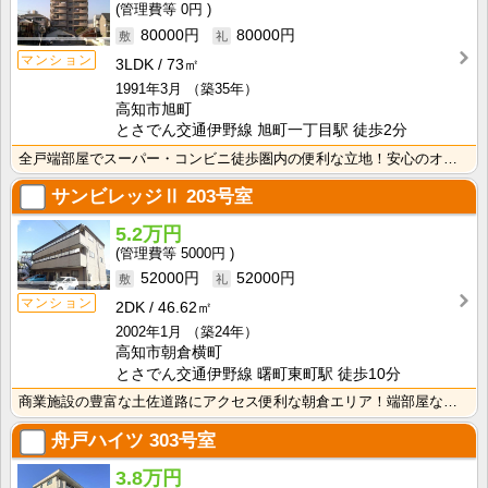
0円
80000円
80000円
マンション
3LDK
73㎡
1991年3月
（築35年）
高知市旭町
とさでん交通伊野線 旭町一丁目駅 徒歩2分
全戸端部屋でスーパー・コンビニ徒歩圏内の便利な立地！安心のオール電化！シャンプードレッサー付で朝の忙･･･
サンビレッジⅡ
203号室
5.2万円
5000円
52000円
52000円
マンション
2DK
46.62㎡
2002年1月
（築24年）
高知市朝倉横町
とさでん交通伊野線 曙町東町駅 徒歩10分
商業施設の豊富な土佐道路にアクセス便利な朝倉エリア！端部屋なので窓が多く、採光性・通風性良好！
舟戸ハイツ
303号室
3.8万円