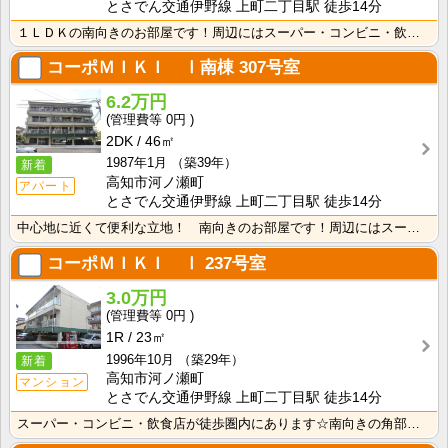
とさでん交通伊野線 上町二丁目駅 徒歩14分
１ＬＤＫの南向きのお部屋です！周辺にはスーパー・コンビニ・飲食店などがあり便利な立地です！
コーポＭＩＫＩ Ⅰ南棟
307号室
6.2万円
0円
2DK
46㎡
1987年1月
（築39年）
新着
高知市河ノ瀬町
アパート
とさでん交通伊野線 上町二丁目駅 徒歩14分
中心地に近くて便利な立地！ 南向きのお部屋です！周辺にはスーパー・コンビニ・飲食店などがあり便利な立･･･
コーポＭＩＫＩ Ⅰ
237号室
3.0万円
0円
1R
23㎡
1996年10月
（築29年）
新着
高知市河ノ瀬町
マンション
とさでん交通伊野線 上町二丁目駅 徒歩14分
スーパー・コンビニ・飲食店が徒歩圏内にあります☆南向きの角部屋！静かな住環境で暮らしたい方にオススメ･･･