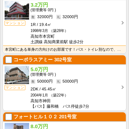
3.2万円
0円
32000円
32000円
マンション
1R
19.4㎡
1998年3月
（築28年）
高知市本宮町
土讃線 高知商業前駅 徒歩2分
本宮町にある単身の方向けのお部屋です！バス・トイレ別なので、ゆったり湯船に浸かれますね！
コーポラスアミー
302号室
5.0万円
0円
50000円
50000円
マンション
2DK
45.45㎡
2004年1月
（築22年）
高知市神田
【バス】藤和橋 バス停徒歩7分
フォートヒル１０２
201号室
8.0万円