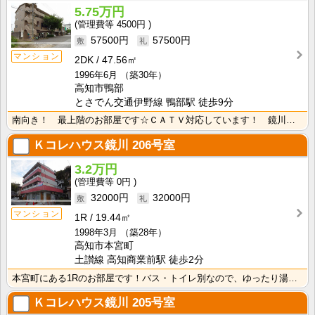
5.75万円
4500円
57500円
57500円
マンション
2DK
47.56㎡
1996年6月
（築30年）
高知市鴨部
とさでん交通伊野線 鴨部駅 徒歩9分
南向き！ 最上階のお部屋です☆ＣＡＴＶ対応しています！ 鏡川緑地公園が近くにあるので、休日はお散歩を･･･
Ｋコレハウス鏡川
206号室
3.2万円
0円
32000円
32000円
マンション
1R
19.44㎡
1998年3月
（築28年）
高知市本宮町
土讃線 高知商業前駅 徒歩2分
本宮町にある1Rのお部屋です！バス・トイレ別なので、ゆったり湯船に浸かれますね！
Ｋコレハウス鏡川
205号室