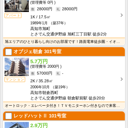
0円
28000円
28000円
アパート
1K
17.5㎡
1989年1月
（築37年）
高知市旭町
とさでん交通伊野線 旭町三丁目駅 徒歩2分
旭エリアのひとり暮らし向けのお部屋です！路面電車徒歩圏・イオン旭町店も近く、便利な立地です！ キッチ･･･
オブジェ朝倉
301号室
5.7万円
2000円
57000円
-
マンション
2K
35.28㎡
2006年10月
（築19年）
高知市朝倉西町
とさでん交通伊野線 朝倉駅前駅 徒歩20分
オートロック・エレベータ付き！ＴＶモニターホン付きなので来客時も安心！シャンプードレッサーが付いてい･･･
レッドハットⅡ
101号室
2.9万円