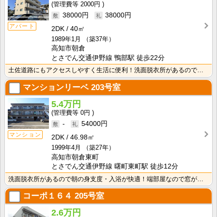
2000円
38000円
38000円
アパート
2DK
40㎡
1989年1月
（築37年）
高知市朝倉
とさでん交通伊野線 鴨部駅 徒歩22分
土佐道路にもアクセスしやすく生活に便利！洗面脱衣所があるので朝の身支度・入浴が快適！
マンションリーベ
203号室
5.4万円
0円
-
54000円
マンション
2DK
46.98㎡
1999年4月
（築27年）
高知市朝倉東町
とさでん交通伊野線 曙町東町駅 徒歩12分
洗面脱衣所があるので朝の身支度・入浴が快適！端部屋なので窓が多く、採光性・通風性良好！
コーポ１６４
205号室
2.6万円