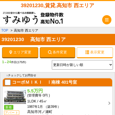
39201230,賃貸,高知市 西エリア
メ
TOP
高知市 西エリア
39201230 高知市 西エリア
エリア変更
条件変更
表示変更
1
24
～
件目
(175件)
↓チェックしてお問合せ
コーポＭＩＫＩ Ⅰ南棟
401号室
5.5万円
0円
1LDK
45㎡
1987年1月
（築39年）
新着
高知市河ノ瀬町
アパート