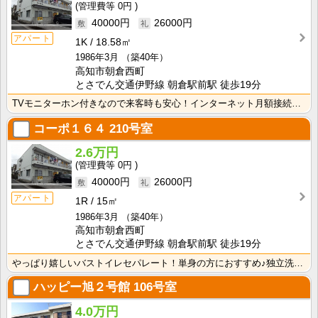
0円
40000円
26000円
アパート
1K
18.58㎡
1986年3月
（築40年）
高知市朝倉西町
とさでん交通伊野線 朝倉駅前駅 徒歩19分
TVモニターホン付きなので来客時も安心！インターネット月額接続使用無料なので、月々の生活費の節約にも･･･
コーポ１６４
210号室
2.6万円
0円
40000円
26000円
アパート
1R
15㎡
1986年3月
（築40年）
高知市朝倉西町
とさでん交通伊野線 朝倉駅前駅 徒歩19分
やっぱり嬉しいバストイレセパレート！単身の方におすすめ♪独立洗面台があるので、忙しい朝の身支度が快適･･･
ハッピー旭２号館
106号室
4.0万円