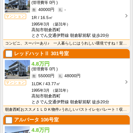
0円
40000円
-
マンション
1R
16.5㎡
1995年3月
（築31年）
高知市朝倉西町
とさでん交通伊野線 朝倉駅前駅 徒歩20分
コンビニ、スーパーあり♪ 一人暮らしにはうれしい環境ですね！室内物干し付きなので雨の日のお洗濯に便利･･･
レッドハットⅡ
301号室
4.8万円
0円
55000円
48000円
マンション
1LDK
43.77㎡
1995年3月
（築31年）
高知市朝倉西町
とさでん交通伊野線 朝倉駅前駅 徒歩20分
朝倉西町おススメ１ＬＤＫ物件♪うれしいバストイレセパレート！収納スペースがあるので荷物が片付きます！
アルバータ
106号室
4.8万円