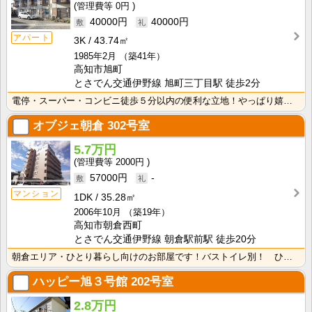
0円
40000円
40000円
アパート
3K
43.74㎡
1985年2月
（築41年）
高知市旭町
とさでん交通伊野線 旭町三丁目駅 徒歩2分
電停・スーパー・コンビニ徒歩５分以内の便利な立地！やっぱり嬉しいバス・トイレ別！収納スペースが２か所･･･
オブジェ朝倉
302号室
5.7万円
2000円
57000円
-
マンション
1DK
35.28㎡
2006年10月
（築19年）
高知市朝倉西町
とさでん交通伊野線 朝倉駅前駅 徒歩20分
朝倉エリア・ひとり暮らし向けのお部屋です！バストイレ別！ ひろびろ脱衣場で身支度やお洗濯が快適ですね･･･
ハッピー旭３号館
202号室
2.8万円