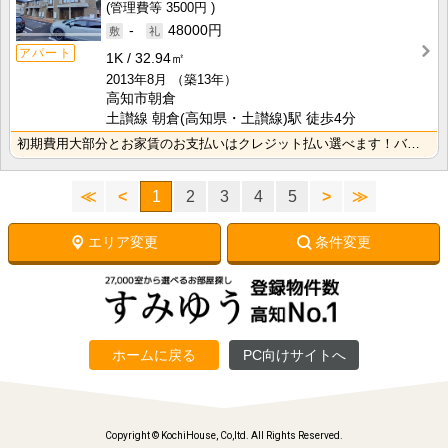
3500円
-
48000円
アパート
1K
32.94㎡
2013年8月
（築13年）
高知市朝倉
土讃線 朝倉(高知県・土讃線)駅 徒歩4分
初期費用大部分とお家賃のお支払いはクレジット払い選べます！バス・トイレ別なので、ゆったり湯船に浸かれ･･･
≪
<
1
2
3
4
5
>
≫
エリア変更
条件変更
ホームに戻る
PC向けサイトへ
Copyright © KochiHouse, Co,ltd. All Rights Reserved.