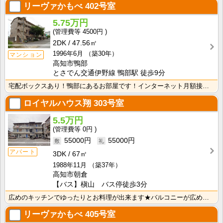
リーヴァかもべ
402号室
5.75万円
4500円
2DK
47.56㎡
1996年6月
（築30年）
マンション
高知市鴨部
とさでん交通伊野線 鴨部駅 徒歩9分
宅配ボックスあり！鴨部にあるお部屋です！インターネット月額接続使用無料なので、月々の生活費の節約にも･･･
ロイヤルハウス翔
303号室
5.5万円
0円
55000円
55000円
アパート
3DK
67㎡
1988年11月
（築37年）
高知市朝倉
【バス】槇山 バス停徒歩3分
広めのキッチンでゆったりとお料理が出来ます★バルコニーが広めで洗濯物が多く干せます♪
リーヴァかもべ
405号室