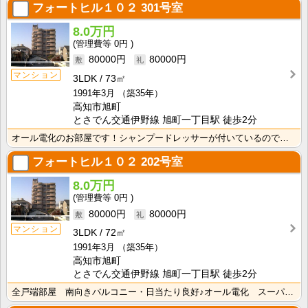
フォートヒル１０２
301号室
8.0万円
0円
80000円
80000円
マンション
3LDK
73㎡
1991年3月
（築35年）
高知市旭町
とさでん交通伊野線 旭町一丁目駅 徒歩2分
オール電化のお部屋です！シャンプードレッサーが付いているので忙しい朝の身支度も快適です！
フォートヒル１０２
202号室
8.0万円
0円
80000円
80000円
マンション
3LDK
72㎡
1991年3月
（築35年）
高知市旭町
とさでん交通伊野線 旭町一丁目駅 徒歩2分
全戸端部屋 南向きバルコニー・日当たり良好♪オール電化 スーパー・コンビニ徒歩圏★