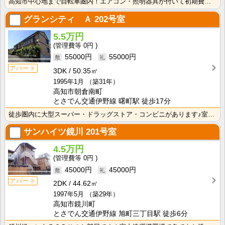
高知市中心地まで自転車圏内！エアコン・照明器具が付いて初期費用の節約になりますね！
グランシティ Ａ
202号室
5.5万円
0円
55000円
55000円
アパート
3DK
50.35㎡
1995年1月
（築31年）
高知市朝倉南町
とさでん交通伊野線 曙町駅 徒歩17分
徒歩圏内に大型スーパー・ドラッグストア・コンビニがあります♪室内に洗濯機を置けるので家電を大切に使え･･･
サンハイツ鏡川
201号室
4.5万円
0円
45000円
45000円
アパート
2DK
44.62㎡
1997年5月
（築29年）
高知市鏡川町
とさでん交通伊野線 旭町三丁目駅 徒歩6分