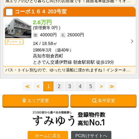
旭エリアのひとり暮らし向けのお部屋です！路面電車徒歩圏・イオン旭町店も近く、便利な立地です！ キッチ･･･
コーポ１６４
203号室
2.6万円
0円
40000円
26000円
アパート
1K
18.58㎡
1986年3月
（築40年）
高知市朝倉西町
とさでん交通伊野線 朝倉駅前駅 徒歩19分
バス・トイレ別なので、ゆったり湯船に浸かれますね！インターネット月額接続使用無料なので、月々の生活費･･･
≪
<
1
2
3
4
5
>
≫
エリア変更
条件変更
ホームに戻る
PC向けサイトへ