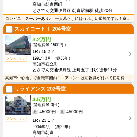
高知市朝倉西町
とさでん交通伊野線 朝倉駅前駅 徒歩20分
コンビニ、スーパーあり♪ 一人暮らしにはうれしい環境ですね！室内物干し付きなので雨の日のお洗濯に便利･･･
スカイコートⅠ
204号室
3.2万円
1500円
1R
15.2㎡
1991年3月
（築35年）
マンション
高知市石立町
とさでん交通伊野線 上町五丁目駅 徒歩11分
高知市中心地まで自転車圏内！エアコン・照明器具が付いて初期費用の節約になりますね！
リライアンス
202号室
4.5万円
0円
45000円
45000円
マンション
1R
23.1㎡
2004年7月
（築22年）
高知市朝倉