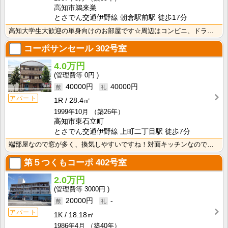
高知市鵜来巣
とさでん交通伊野線 朝倉駅前駅 徒歩17分
高知大学生大歓迎の単身向けのお部屋です☆周辺はコンビニ、ドラッグストア有ります！！
コーポサンセール
302号室
4.0万円
0円
40000円
40000円
アパート
1R
28.4㎡
1999年10月
（築26年）
高知市東石立町
とさでん交通伊野線 上町二丁目駅 徒歩7分
端部屋なので窓が多く、換気しやすいですね！対面キッチンなのでお料理中の視野も開放的♪ バス・トイレ別･･･
第５つくもコーポ
402号室
2.0万円
3000円
20000円
-
アパート
1K
18.18㎡
1986年4月
（築40年）