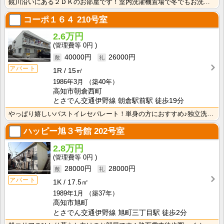
鏡川沿いにある２ＤＫのお部屋です！室内洗濯機置場で冬でもお洗濯快適！独立洗面台が付いているので忙しい･･･
コーポ１６４
210号室
2.6万円
0円
40000円
26000円
アパート
1R
15㎡
1986年3月
（築40年）
高知市朝倉西町
とさでん交通伊野線 朝倉駅前駅 徒歩19分
やっぱり嬉しいバストイレセパレート！単身の方におすすめ♪独立洗面台があるので、忙しい朝の身支度が快適･･･
ハッピー旭３号館
202号室
2.8万円
0円
28000円
28000円
アパート
1K
17.5㎡
1989年1月
（築37年）
高知市旭町
とさでん交通伊野線 旭町三丁目駅 徒歩2分