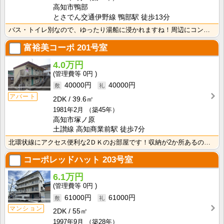
高知市鴨部
とさでん交通伊野線 鴨部駅 徒歩13分
バス・トイレ別なので、ゆったり湯船に浸かれますね！周辺にコンビニやスーパー、飲食店がり生活に困りませ･･･
富裕美コーポ
201号室
4.0万円
0円
40000円
40000円
アパート
2DK
39.6㎡
1981年2月
（築45年）
高知市塚ノ原
土讃線 高知商業前駅 徒歩7分
北環状線にアクセス便利な2ＤＫのお部屋です！収納が2か所あるので荷物の多い方も安心ですね！ 南向きバ･･･
コーポレッドハット
203号室
6.1万円
0円
61000円
61000円
マンション
2DK
55㎡
1997年9月
（築28年）