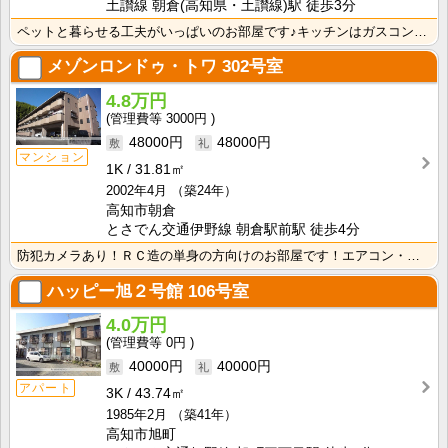
土讃線 朝倉(高知県・土讃線)駅 徒歩3分
ペットと暮らせる工夫がいっぱいのお部屋です♪キッチンはガスコンロ付き！
メゾンロンドゥ・トワ
302号室
4.8万円
3000円
48000円
48000円
マンション
1K
31.81㎡
2002年4月
（築24年）
高知市朝倉
とさでん交通伊野線 朝倉駅前駅 徒歩4分
防犯カメラあり！ＲＣ造の単身の方向けのお部屋です！エアコン・照明器具が付いて初期費用の節約になります･･･
ハッピー旭２号館
106号室
4.0万円
0円
40000円
40000円
アパート
3K
43.74㎡
1985年2月
（築41年）
高知市旭町