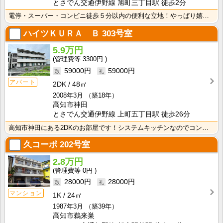
とさでん交通伊野線 旭町三丁目駅 徒歩2分
電停・スーパー・コンビニ徒歩５分以内の便利な立地！やっぱり嬉しいバス・トイレ別！収納スペースが２か所･･･
ハイツＫＵＲＡ Ｂ
303号室
5.9万円
3300円
59000円
59000円
アパート
2DK
48㎡
2008年3月
（築18年）
高知市神田
とさでん交通伊野線 上町五丁目駅 徒歩26分
高知市神田にある2DKのお部屋です！システムキッチンなのでコンロを用意しなくていいですね！ クローゼ･･･
久コーポ
202号室
2.8万円
0円
28000円
28000円
マンション
1K
24㎡
1987年3月
（築39年）
高知市鵜来巣