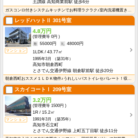
土讃線 高知商業前駅 徒歩6分
ガスコンロ付きシステムキッチンでお料理ラクラク♪室内洗濯機置き場・独立洗面台付き♪ 水回りにこだわり･･･
レッドハットⅡ
301号室
4.8万円
0円
55000円
48000円
マンション
1LDK
43.77㎡
1995年3月
（築31年）
高知市朝倉西町
とさでん交通伊野線 朝倉駅前駅 徒歩20分
朝倉西町おススメ１ＬＤＫ物件♪うれしいバストイレセパレート！収納スペースがあるので荷物が片付きます！
スカイコートⅠ
209号室
3.2万円
1500円
1R
15.2㎡
1991年3月
（築35年）
マンション
高知市石立町
とさでん交通伊野線 上町五丁目駅 徒歩11分