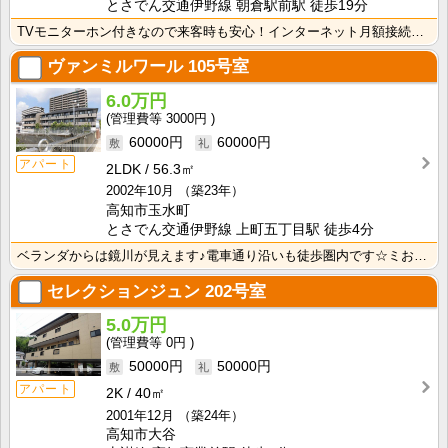
とさでん交通伊野線 朝倉駅前駅 徒歩19分
TVモニターホン付きなので来客時も安心！インターネット月額接続使用無料なので、月々の生活費の節約にも･･･
ヴァンミルワール
105号室
6.0万円
3000円
60000円
60000円
アパート
2LDK
56.3㎡
2002年10月
（築23年）
高知市玉水町
とさでん交通伊野線 上町五丁目駅 徒歩4分
ベランダからは鏡川が見えます♪電車通り沿いも徒歩圏内です☆ミお部屋も広いのでベット置いてソファだって･･･
セレクションジュン
202号室
5.0万円
0円
50000円
50000円
アパート
2K
40㎡
2001年12月
（築24年）
高知市大谷