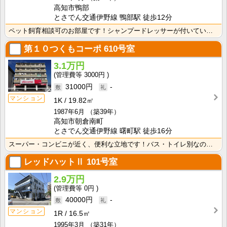
高知市鴨部
とさでん交通伊野線 鴨部駅 徒歩12分
ペット飼育相談可のお部屋です！シャンプードレッサーが付いているので忙しい朝の身支度も快適です！
第１０つくもコーポ
610号室
3.1万円
3000円
31000円
-
マンション
1K
19.82㎡
1987年6月
（築39年）
高知市朝倉南町
とさでん交通伊野線 曙町駅 徒歩16分
スーパー・コンビニが近く、便利な立地です！バス・トイレ別なので、ゆったり湯船に浸かれますね！
レッドハットⅡ
101号室
2.9万円
0円
40000円
-
マンション
1R
16.5㎡
1995年3月
（築31年）