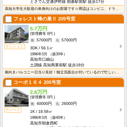
とさでん交通伊野線 朝倉駅前駅 徒歩17分
高知大学生大歓迎の単身向けのお部屋です☆周辺はコンビニ、ドラッグストア有ります！！
フォレスト蜂の巣Ⅱ
205号室
5.7万円
0円
57000円
57000円
マンション
3DK
56.1㎡
1996年3月
（築30年）
高知市口細山
土讃線 高知商業前駅 徒歩18分
南向きバルコニー日当り良好！独立洗面台が付いているので忙しい朝の身支度も快適です！
コーポ１６４
205号室
2.6万円
0円
40000円
26000円
アパート
1K
18.58㎡
1986年3月
（築40年）
高知市朝倉西町