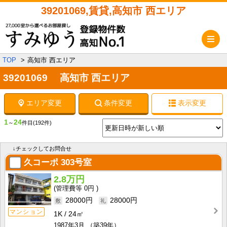
39201069,賃貸,高知市 西エリア
メ
TOP
高知市 西エリア
39201069 高知市 西エリア
エリア変更
条件変更
表示変更
1
24
～
件目
(192件)
↓チェックしてお問合せ
久コーポ
303号室
2.8万円
0円
28000円
28000円
マンション
1K
24㎡
1987年3月
（築39年）