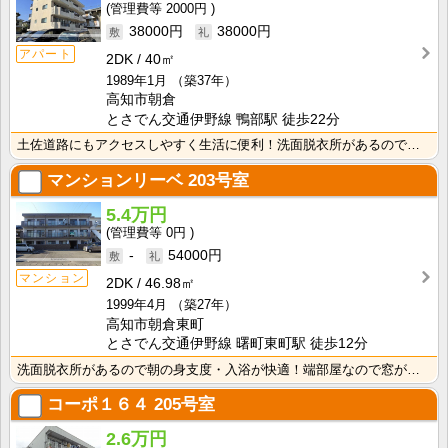
2000円
38000円
38000円
アパート
2DK
40㎡
1989年1月
（築37年）
高知市朝倉
とさでん交通伊野線 鴨部駅 徒歩22分
土佐道路にもアクセスしやすく生活に便利！洗面脱衣所があるので朝の身支度・入浴が快適！
マンションリーベ
203号室
5.4万円
0円
-
54000円
マンション
2DK
46.98㎡
1999年4月
（築27年）
高知市朝倉東町
とさでん交通伊野線 曙町東町駅 徒歩12分
洗面脱衣所があるので朝の身支度・入浴が快適！端部屋なので窓が多く、採光性・通風性良好！
コーポ１６４
205号室
2.6万円