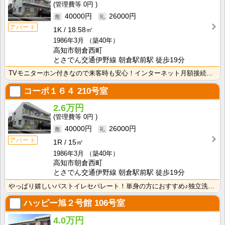
0円
40000円
26000円
アパート
1K
18.58㎡
1986年3月
（築40年）
高知市朝倉西町
とさでん交通伊野線 朝倉駅前駅 徒歩19分
TVモニターホン付きなので来客時も安心！インターネット月額接続使用無料なので、月々の生活費の節約にも･･･
コーポ１６４
210号室
2.6万円
0円
40000円
26000円
アパート
1R
15㎡
1986年3月
（築40年）
高知市朝倉西町
とさでん交通伊野線 朝倉駅前駅 徒歩19分
やっぱり嬉しいバストイレセパレート！単身の方におすすめ♪独立洗面台があるので、忙しい朝の身支度が快適･･･
ハッピー旭２号館
106号室
4.0万円