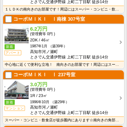
とさでん交通伊野線 上町二丁目駅 徒歩14分
１ＬＤＫの南向きのお部屋です！周辺にはスーパー・コンビニ・飲食店などがあり便利な立地です！
コーポＭＩＫＩ Ⅰ南棟
307号室
6.2万円
0円
2DK
46㎡
1987年1月
（築39年）
新着
高知市河ノ瀬町
アパート
とさでん交通伊野線 上町二丁目駅 徒歩14分
中心地に近くて便利な立地！ 南向きのお部屋です！周辺にはスーパー・コンビニ・飲食店などがあり便利な立･･･
コーポＭＩＫＩ Ⅰ
237号室
3.0万円
0円
1R
23㎡
1996年10月
（築29年）
新着
高知市河ノ瀬町
マンション
とさでん交通伊野線 上町二丁目駅 徒歩14分
スーパー・コンビニ・飲食店が徒歩圏内にあります☆南向きの角部屋！静かな住環境で暮らしたい方にオススメ･･･