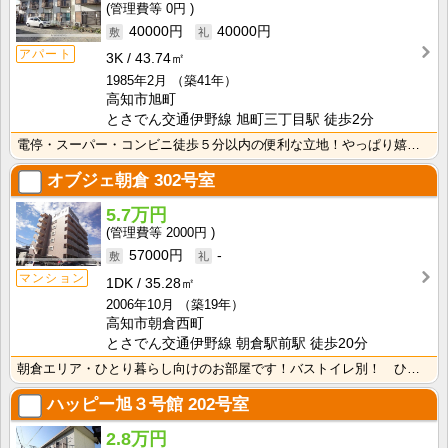
0円
40000円
40000円
アパート
3K
43.74㎡
1985年2月
（築41年）
高知市旭町
とさでん交通伊野線 旭町三丁目駅 徒歩2分
電停・スーパー・コンビニ徒歩５分以内の便利な立地！やっぱり嬉しいバス・トイレ別！収納スペースが２か所･･･
オブジェ朝倉
302号室
5.7万円
2000円
57000円
-
マンション
1DK
35.28㎡
2006年10月
（築19年）
高知市朝倉西町
とさでん交通伊野線 朝倉駅前駅 徒歩20分
朝倉エリア・ひとり暮らし向けのお部屋です！バストイレ別！ ひろびろ脱衣場で身支度やお洗濯が快適ですね･･･
ハッピー旭３号館
202号室
2.8万円