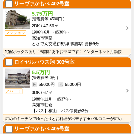
リーヴァかもべ
402号室
5.75万円
4500円
2DK
47.56㎡
1996年6月
（築30年）
マンション
高知市鴨部
とさでん交通伊野線 鴨部駅 徒歩9分
宅配ボックスあり！鴨部にあるお部屋です！インターネット月額接続使用無料なので、月々の生活費の節約にも･･･
ロイヤルハウス翔
303号室
5.5万円
0円
55000円
55000円
アパート
3DK
67㎡
1988年11月
（築37年）
高知市朝倉
【バス】槇山 バス停徒歩3分
広めのキッチンでゆったりとお料理が出来ます★バルコニーが広めで洗濯物が多く干せます♪
リーヴァかもべ
405号室