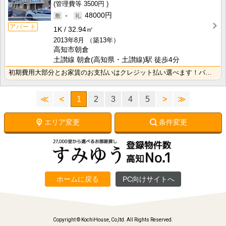
3500円
-
48000円
アパート
1K
32.94㎡
2013年8月
（築13年）
高知市朝倉
土讃線 朝倉(高知県・土讃線)駅 徒歩4分
初期費用大部分とお家賃のお支払いはクレジット払い選べます！バス・トイレ別なので、ゆったり湯船に浸かれ･･･
≪
<
1
2
3
4
5
>
≫
エリア変更
条件変更
ホームに戻る
PC向けサイトへ
Copyright © KochiHouse, Co,ltd. All Rights Reserved.