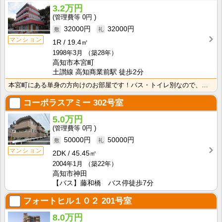
3.2万円
0円
32000円
32000円
マンション
1R
19.4㎡
1998年3月
（築28年）
高知市本宮町
土讃線 高知商業前駅 徒歩2分
本宮町にある単身の方向けのお部屋です！バス・トイレ別なので、ゆったり湯船に浸かれますね！
コーポラスアミー
302号室
5.0万円
0円
50000円
50000円
マンション
2DK
45.45㎡
2004年1月
（築22年）
高知市神田
【バス】藤和橋 バス停徒歩7分
フォートヒル１０２
201号室
8.0万円