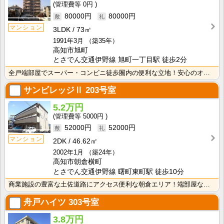
0円
80000円
80000円
マンション
3LDK
73㎡
1991年3月
（築35年）
高知市旭町
とさでん交通伊野線 旭町一丁目駅 徒歩2分
全戸端部屋でスーパー・コンビニ徒歩圏内の便利な立地！安心のオール電化！シャンプードレッサー付で朝の忙･･･
サンビレッジⅡ
203号室
5.2万円
5000円
52000円
52000円
マンション
2DK
46.62㎡
2002年1月
（築24年）
高知市朝倉横町
とさでん交通伊野線 曙町東町駅 徒歩10分
商業施設の豊富な土佐道路にアクセス便利な朝倉エリア！端部屋なので窓が多く、採光性・通風性良好！
舟戸ハイツ
303号室
3.8万円