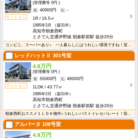
0円
40000円
-
マンション
1R
16.5㎡
1995年3月
（築31年）
高知市朝倉西町
とさでん交通伊野線 朝倉駅前駅 徒歩20分
コンビニ、スーパーあり♪ 一人暮らしにはうれしい環境ですね！室内物干し付きなので雨の日のお洗濯に便利･･･
レッドハットⅡ
301号室
4.8万円
0円
55000円
48000円
マンション
1LDK
43.77㎡
1995年3月
（築31年）
高知市朝倉西町
とさでん交通伊野線 朝倉駅前駅 徒歩20分
朝倉西町おススメ１ＬＤＫ物件♪うれしいバストイレセパレート！収納スペースがあるので荷物が片付きます！
アルバータ
106号室
4.8万円