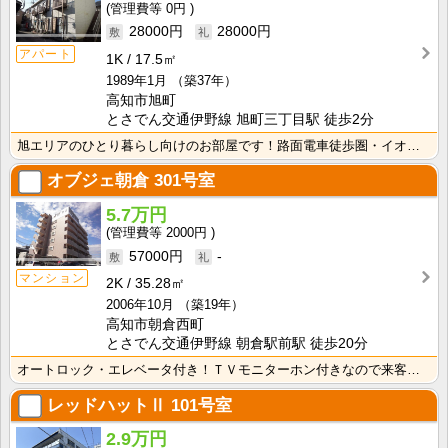
0円
28000円
28000円
アパート
1K
17.5㎡
1989年1月
（築37年）
高知市旭町
とさでん交通伊野線 旭町三丁目駅 徒歩2分
旭エリアのひとり暮らし向けのお部屋です！路面電車徒歩圏・イオン旭町店も近く、便利な立地です！ キッチ･･･
オブジェ朝倉
301号室
5.7万円
2000円
57000円
-
マンション
2K
35.28㎡
2006年10月
（築19年）
高知市朝倉西町
とさでん交通伊野線 朝倉駅前駅 徒歩20分
オートロック・エレベータ付き！ＴＶモニターホン付きなので来客時も安心！シャンプードレッサーが付いてい･･･
レッドハットⅡ
101号室
2.9万円