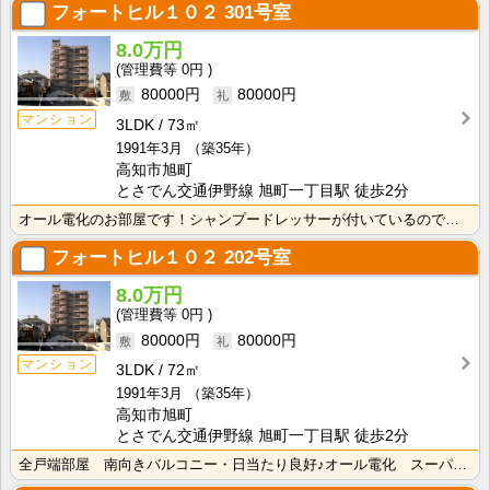
フォートヒル１０２
301号室
8.0万円
0円
80000円
80000円
マンション
3LDK
73㎡
1991年3月
（築35年）
高知市旭町
とさでん交通伊野線 旭町一丁目駅 徒歩2分
オール電化のお部屋です！シャンプードレッサーが付いているので忙しい朝の身支度も快適です！
フォートヒル１０２
202号室
8.0万円
0円
80000円
80000円
マンション
3LDK
72㎡
1991年3月
（築35年）
高知市旭町
とさでん交通伊野線 旭町一丁目駅 徒歩2分
全戸端部屋 南向きバルコニー・日当たり良好♪オール電化 スーパー・コンビニ徒歩圏★