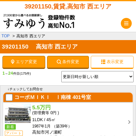
39201150,賃貸,高知市 西エリア
メ
TOP
高知市 西エリア
39201150 高知市 西エリア
エリア変更
条件変更
表示変更
1
24
～
件目
(175件)
↓チェックしてお問合せ
コーポＭＩＫＩ Ⅰ南棟
401号室
5.5万円
0円
1LDK
45㎡
1987年1月
（築39年）
新着
高知市河ノ瀬町
アパート