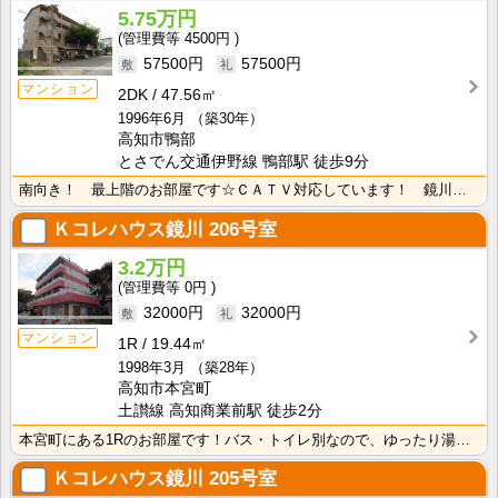
5.75万円
4500円
57500円
57500円
マンション
2DK
47.56㎡
1996年6月
（築30年）
高知市鴨部
とさでん交通伊野線 鴨部駅 徒歩9分
南向き！ 最上階のお部屋です☆ＣＡＴＶ対応しています！ 鏡川緑地公園が近くにあるので、休日はお散歩を･･･
Ｋコレハウス鏡川
206号室
3.2万円
0円
32000円
32000円
マンション
1R
19.44㎡
1998年3月
（築28年）
高知市本宮町
土讃線 高知商業前駅 徒歩2分
本宮町にある1Rのお部屋です！バス・トイレ別なので、ゆったり湯船に浸かれますね！
Ｋコレハウス鏡川
205号室