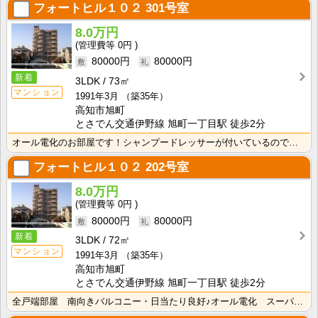
フォートヒル１０２
301号室
8.0万円
0円
80000円
80000円
新着
3LDK
73㎡
マンション
1991年3月
（築35年）
高知市旭町
とさでん交通伊野線 旭町一丁目駅 徒歩2分
オール電化のお部屋です！シャンプードレッサーが付いているので忙しい朝の身支度も快適です！
フォートヒル１０２
202号室
8.0万円
0円
80000円
80000円
新着
3LDK
72㎡
マンション
1991年3月
（築35年）
高知市旭町
とさでん交通伊野線 旭町一丁目駅 徒歩2分
全戸端部屋 南向きバルコニー・日当たり良好♪オール電化 スーパー・コンビニ徒歩圏★