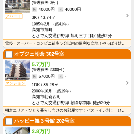
0円
40000円
40000円
アパート
3K
43.74㎡
1985年2月
（築41年）
高知市旭町
とさでん交通伊野線 旭町三丁目駅 徒歩2分
電停・スーパー・コンビニ徒歩５分以内の便利な立地！やっぱり嬉しいバス・トイレ別！収納スペースが２か所･･･
オブジェ朝倉
302号室
5.7万円
2000円
57000円
-
マンション
1DK
35.28㎡
2006年10月
（築19年）
高知市朝倉西町
とさでん交通伊野線 朝倉駅前駅 徒歩20分
朝倉エリア・ひとり暮らし向けのお部屋です！バストイレ別！ ひろびろ脱衣場で身支度やお洗濯が快適ですね･･･
ハッピー旭３号館
202号室
2.8万円