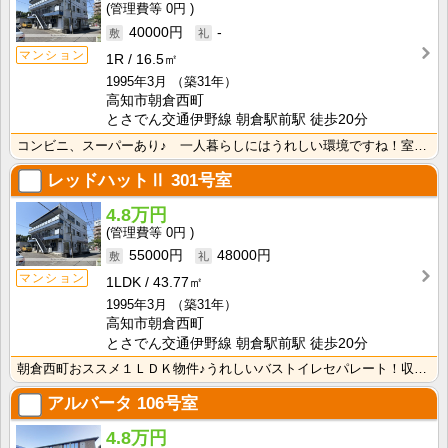
0円
40000円
-
マンション
1R
16.5㎡
1995年3月
（築31年）
高知市朝倉西町
とさでん交通伊野線 朝倉駅前駅 徒歩20分
コンビニ、スーパーあり♪ 一人暮らしにはうれしい環境ですね！室内物干し付きなので雨の日のお洗濯に便利･･･
レッドハットⅡ
301号室
4.8万円
0円
55000円
48000円
マンション
1LDK
43.77㎡
1995年3月
（築31年）
高知市朝倉西町
とさでん交通伊野線 朝倉駅前駅 徒歩20分
朝倉西町おススメ１ＬＤＫ物件♪うれしいバストイレセパレート！収納スペースがあるので荷物が片付きます！
アルバータ
106号室
4.8万円