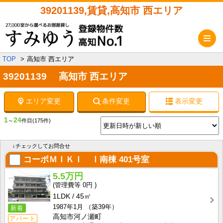
39201139,賃貸,高知市 西エリア
メ
TOP
高知市 西エリア
39201139 高知市 西エリア
エリア変更
条件変更
表示変更
1
24
～
件目
(175件)
↓チェックしてお問合せ
コーポＭＩＫＩ Ⅰ南棟
401号室
5.5万円
0円
1LDK
45㎡
1987年1月
（築39年）
新着
高知市河ノ瀬町
アパート