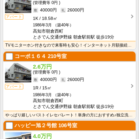
0円
40000円
26000円
アパート
1K
18.58㎡
1986年3月
（築40年）
高知市朝倉西町
とさでん交通伊野線 朝倉駅前駅 徒歩19分
TVモニターホン付きなので来客時も安心！インターネット月額接続使用無料なので、月々の生活費の節約にも･･･
コーポ１６４
210号室
2.6万円
0円
40000円
26000円
アパート
1R
15㎡
1986年3月
（築40年）
高知市朝倉西町
とさでん交通伊野線 朝倉駅前駅 徒歩19分
やっぱり嬉しいバストイレセパレート！単身の方におすすめ♪独立洗面台があるので、忙しい朝の身支度が快適･･･
ハッピー旭２号館
106号室
4.0万円