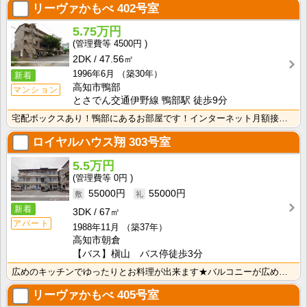
リーヴァかもべ
402号室
5.75万円
4500円
2DK
47.56㎡
1996年6月
（築30年）
新着
高知市鴨部
マンション
とさでん交通伊野線 鴨部駅 徒歩9分
宅配ボックスあり！鴨部にあるお部屋です！インターネット月額接続使用無料なので、月々の生活費の節約にも･･･
ロイヤルハウス翔
303号室
5.5万円
0円
55000円
55000円
新着
3DK
67㎡
アパート
1988年11月
（築37年）
高知市朝倉
【バス】槇山 バス停徒歩3分
広めのキッチンでゆったりとお料理が出来ます★バルコニーが広めで洗濯物が多く干せます♪
リーヴァかもべ
405号室