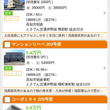
2000円
38000円
38000円
新着
2DK
40㎡
アパート
1989年1月
（築37年）
高知市朝倉
とさでん交通伊野線 鴨部駅 徒歩22分
土佐道路にもアクセスしやすく生活に便利！洗面脱衣所があるので朝の身支度・入浴が快適！
マンションリーベ
203号室
5.4万円
0円
-
54000円
新着
2DK
46.98㎡
マンション
1999年4月
（築27年）
高知市朝倉東町
とさでん交通伊野線 曙町東町駅 徒歩12分
洗面脱衣所があるので朝の身支度・入浴が快適！端部屋なので窓が多く、採光性・通風性良好！
コーポ１６４
205号室
2.6万円