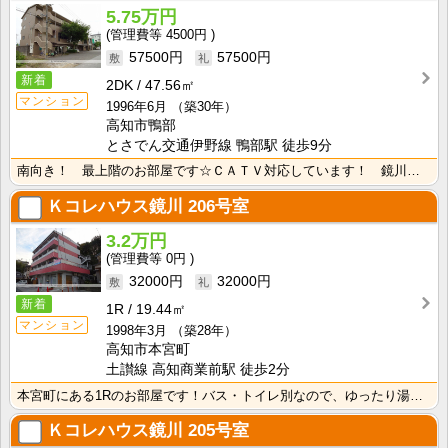
5.75万円
4500円
57500円
57500円
新着
2DK
47.56㎡
マンション
1996年6月
（築30年）
高知市鴨部
とさでん交通伊野線 鴨部駅 徒歩9分
南向き！ 最上階のお部屋です☆ＣＡＴＶ対応しています！ 鏡川緑地公園が近くにあるので、休日はお散歩を･･･
Ｋコレハウス鏡川
206号室
3.2万円
0円
32000円
32000円
新着
1R
19.44㎡
マンション
1998年3月
（築28年）
高知市本宮町
土讃線 高知商業前駅 徒歩2分
本宮町にある1Rのお部屋です！バス・トイレ別なので、ゆったり湯船に浸かれますね！
Ｋコレハウス鏡川
205号室