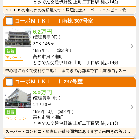
とさでん交通伊野線 上町二丁目駅 徒歩14分
１ＬＤＫの南向きのお部屋です！周辺にはスーパー・コンビニ・飲食店などがあり便利な立地です！
コーポＭＩＫＩ Ⅰ南棟
307号室
6.2万円
0円
2DK
46㎡
1987年1月
（築39年）
新着
高知市河ノ瀬町
アパート
とさでん交通伊野線 上町二丁目駅 徒歩14分
中心地に近くて便利な立地！ 南向きのお部屋です！周辺にはスーパー・コンビニ・飲食店などがあり便利な立･･･
コーポＭＩＫＩ Ⅰ
237号室
3.0万円
0円
1R
23㎡
1996年10月
（築29年）
新着
高知市河ノ瀬町
マンション
とさでん交通伊野線 上町二丁目駅 徒歩14分
スーパー・コンビニ・飲食店が徒歩圏内にあります☆南向きの角部屋！静かな住環境で暮らしたい方にオススメ･･･