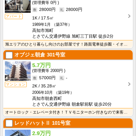
0円
28000円
28000円
アパート
1K
17.5㎡
1989年1月
（築37年）
高知市旭町
とさでん交通伊野線 旭町三丁目駅 徒歩2分
旭エリアのひとり暮らし向けのお部屋です！路面電車徒歩圏・イオン旭町店も近く、便利な立地です！ キッチ･･･
オブジェ朝倉
301号室
5.7万円
2000円
57000円
-
マンション
2K
35.28㎡
2006年10月
（築19年）
高知市朝倉西町
とさでん交通伊野線 朝倉駅前駅 徒歩20分
オートロック・エレベータ付き！ＴＶモニターホン付きなので来客時も安心！シャンプードレッサーが付いてい･･･
レッドハットⅡ
101号室
2.9万円