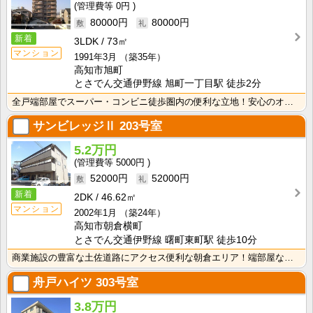
0円
80000円
80000円
新着
3LDK
73㎡
マンション
1991年3月
（築35年）
高知市旭町
とさでん交通伊野線 旭町一丁目駅 徒歩2分
全戸端部屋でスーパー・コンビニ徒歩圏内の便利な立地！安心のオール電化！シャンプードレッサー付で朝の忙･･･
サンビレッジⅡ
203号室
5.2万円
5000円
52000円
52000円
新着
2DK
46.62㎡
マンション
2002年1月
（築24年）
高知市朝倉横町
とさでん交通伊野線 曙町東町駅 徒歩10分
商業施設の豊富な土佐道路にアクセス便利な朝倉エリア！端部屋なので窓が多く、採光性・通風性良好！
舟戸ハイツ
303号室
3.8万円