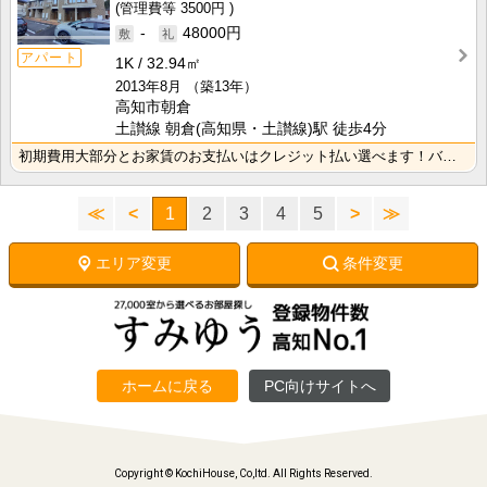
3500円
-
48000円
アパート
1K
32.94㎡
2013年8月
（築13年）
高知市朝倉
土讃線 朝倉(高知県・土讃線)駅 徒歩4分
初期費用大部分とお家賃のお支払いはクレジット払い選べます！バス・トイレ別なので、ゆったり湯船に浸かれ･･･
≪
<
1
2
3
4
5
>
≫
エリア変更
条件変更
ホームに戻る
PC向けサイトへ
Copyright © KochiHouse, Co,ltd. All Rights Reserved.