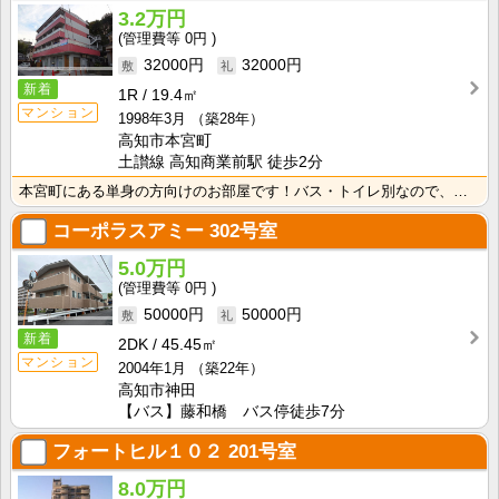
3.2万円
0円
32000円
32000円
新着
1R
19.4㎡
マンション
1998年3月
（築28年）
高知市本宮町
土讃線 高知商業前駅 徒歩2分
本宮町にある単身の方向けのお部屋です！バス・トイレ別なので、ゆったり湯船に浸かれますね！
コーポラスアミー
302号室
5.0万円
0円
50000円
50000円
新着
2DK
45.45㎡
マンション
2004年1月
（築22年）
高知市神田
【バス】藤和橋 バス停徒歩7分
フォートヒル１０２
201号室
8.0万円