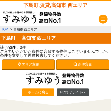
下島町,賃貸,高知市 西エリア
メ
TOP
高知市 西エリア
下島町 高知市 西エリア
該当物件：0件
ご入力いただいた条件に合致する物件はございませんでした。
条件を変更して再度検索してください。
エリア変更
条件変更
ホームに戻る
PC向けサイトへ