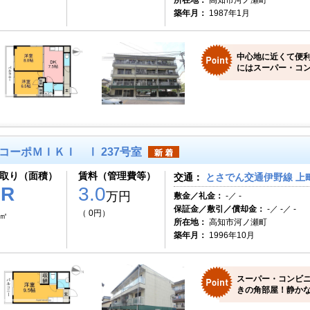
所在地：
高知市河ノ瀬町
築年月：
1987年1月
中心地に近くて便
にはスーパー・コン
コーポＭＩＫＩ Ⅰ 237号室
取り（面積）
賃料（管理費等）
交通：
とさでん交通伊野線 上町
1R
3.0
万円
敷金／礼金：
-／ -
保証金／敷引／償却金：
-／ -／ -
（ 0円）
3㎡
所在地：
高知市河ノ瀬町
築年月：
1996年10月
スーパー・コンビ
きの角部屋！静かな