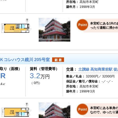
所在地：
高知市本宮町
築年月：
1998年3月
本宮町にある1Rの
ったり湯船に浸か
Ｋコレハウス鏡川 205号室
取り（面積）
賃料（管理費等）
交通：
土讃線 高知商業前駅 徒
1R
3.2
万円
敷金／礼金：
32000円／ 32000円
保証金／敷引／償却金：
-／ -／ -
（ 0円）
.4㎡
所在地：
高知市本宮町
築年月：
1998年3月
本宮町にある単身
なので、ゆったり