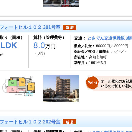
フォートヒル１０２ 301号室
取り（面積）
賃料（管理費等）
交通：
とさでん交通伊野線 旭町
3LDK
8.0
万円
敷金／礼金：
80000円／ 80000円
保証金／敷引／償却金：
-／ -／ -
（ 0円）
3㎡
所在地：
高知市旭町
築年月：
1991年3月
オール電化のお部
いるので忙しい朝
フォートヒル１０２ 202号室