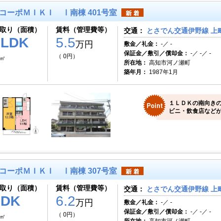
コーポＭＩＫＩ Ⅰ南棟 401号室
取り（面積）
賃料（管理費等）
交通：
とさでん交通伊野線 上町
1LDK
5.5
万円
敷金／礼金：
-／ -
保証金／敷引／償却金：
-／ -／ -
（ 0円）
5㎡
所在地：
高知市河ノ瀬町
築年月：
1987年1月
１ＬＤＫの南向き
ビニ・飲食店など
コーポＭＩＫＩ Ⅰ南棟 307号室
取り（面積）
賃料（管理費等）
交通：
とさでん交通伊野線 上町
2DK
6.2
万円
敷金／礼金：
-／ -
保証金／敷引／償却金：
-／ -／ -
（ 0円）
6㎡