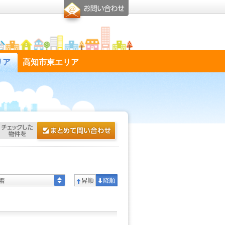
リア
高知市東エリア
着