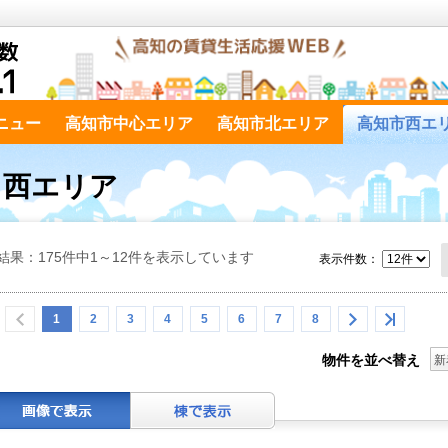
ニュー
高知市中心エリア
高知市北エリア
高知市西エ
市 西エリア
結果：175件中1～12件を表示しています
表示件数：
1
2
3
4
5
6
7
8
物件を並べ替え
新