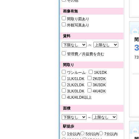
その他
画像有無
間取り図あり
外観写真あり
賃料
間
～
管理費／共益費を含む
7
間取り
ワンルーム
1K/1DK
1LK/1LDK
2K/2DK
2LK/2LDK
3K/3DK
3LK/3LDK
4K/4DK
4LK/4LDK以上
面積
～
駅徒歩
1分以内
5分以内
7分以内