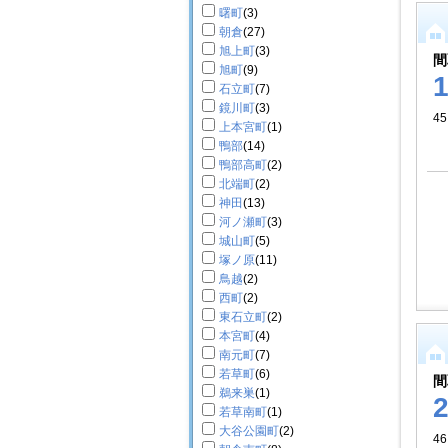
曙町
(3)
朝倉
(27)
旭上町
(3)
間
旭町
(9)
石立町
(7)
鏡川町
(3)
4
上本宮町
(1)
鴨部
(14)
鴨部高町
(2)
北端町
(2)
神田
(13)
河ノ瀬町
(3)
城山町
(5)
塚ノ原
(11)
鳥越
(2)
西町
(2)
東石立町
(2)
本宮町
(4)
南元町
(7)
若草町
(6)
間
鵜来巣
(1)
若草南町
(1)
大谷公園町
(2)
4