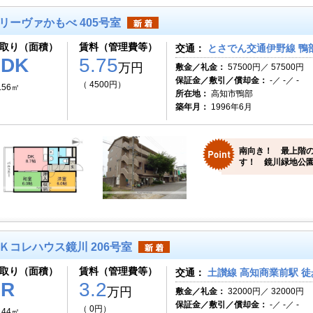
リーヴァかもべ 405号室
取り（面積）
賃料（管理費等）
交通：
とさでん交通伊野線 鴨部
2DK
5.75
万円
敷金／礼金：
57500円／ 57500円
保証金／敷引／償却金：
-／ -／ -
（ 4500円）
.56㎡
所在地：
高知市鴨部
築年月：
1996年6月
南向き！ 最上階
す！ 鏡川緑地公園
Ｋコレハウス鏡川 206号室
取り（面積）
賃料（管理費等）
交通：
土讃線 高知商業前駅 徒
1R
3.2
万円
敷金／礼金：
32000円／ 32000円
保証金／敷引／償却金：
-／ -／ -
（ 0円）
.44㎡