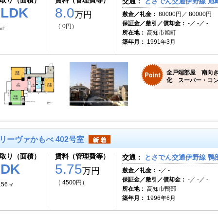
取り（面積）
賃料（管理費等）
交通：
とさでん交通伊野線 旭町
3LDK
8.0
万円
敷金／礼金：
80000円／ 80000円
保証金／敷引／償却金：
-／ -／ -
（ 0円）
2㎡
所在地：
高知市旭町
築年月：
1991年3月
全戸端部屋 南向き
化 スーパー・コ
リーヴァかもべ 402号室
取り（面積）
賃料（管理費等）
交通：
とさでん交通伊野線 鴨部
2DK
5.75
万円
敷金／礼金：
-／ -
保証金／敷引／償却金：
-／ -／ -
（ 4500円）
.56㎡
所在地：
高知市鴨部
築年月：
1996年6月