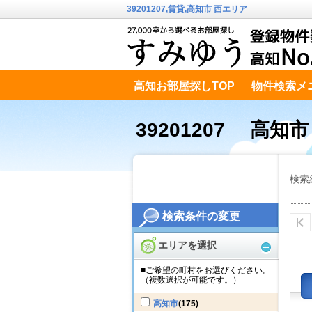
39201207,賃貸,高知市 西エリア
高知お部屋探しTOP
物件検索メ
高知市南エリア
テキストデータ
39201207 高知
検索
検索条件の変更
エリアを選択
■ご希望の町村をお選びください。
（複数選択が可能です。）
高知市
(175)