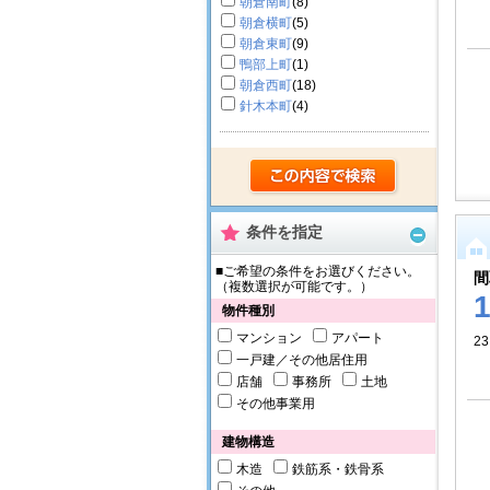
朝倉南町
(8)
朝倉横町
(5)
朝倉東町
(9)
鴨部上町
(1)
朝倉西町
(18)
針木本町
(4)
条件を指定
■ご希望の条件をお選びください。
間
（複数選択が可能です。）
物件種別
マンション
アパート
2
一戸建／その他居住用
店舗
事務所
土地
その他事業用
建物構造
木造
鉄筋系・鉄骨系