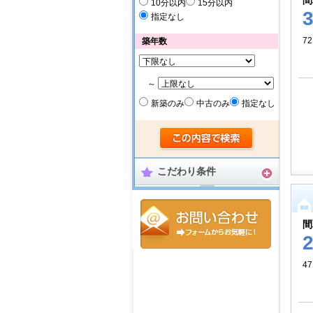
間
10分以内
15分以内
指定なし
7
築年数
～
新築のみ
中古のみ
指定なし
こだわり条件
間
47