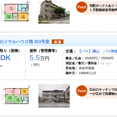
宅配ボックスあり
ト月額接続使用無料
ロイヤルハウス翔 303号室
取り（面積）
賃料（管理費等）
交通：
【バス】槇山 バス停徒
3DK
5.5
万円
敷金／礼金：
55000円／ 55000円
保証金／敷引／償却金：
-／ -／ -
（ 0円）
7㎡
所在地：
高知市朝倉
築年月：
1988年11月
広めのキッチンで
ーが広めで洗濯物が