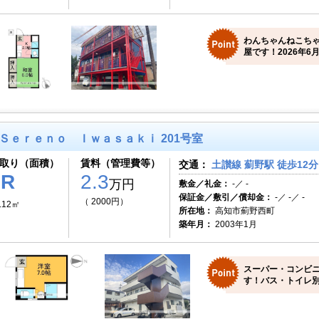
わんちゃんねこち
屋です！2026年6月
Ｓｅｒｅｎｏ Ｉｗａｓａｋｉ 201号室
取り（面積）
賃料（管理費等）
交通：
土讃線 薊野駅 徒歩12分
1R
2.3
万円
敷金／礼金：
-／ -
保証金／敷引／償却金：
-／ -／ -
（ 2000円）
.12㎡
所在地：
高知市薊野西町
築年月：
2003年1月
スーパー・コンビ
す！バス・トイレ別