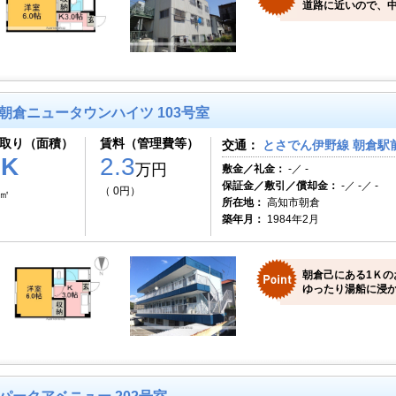
道路に近いので、
朝倉ニュータウンハイツ 103号室
取り（面積）
賃料（管理費等）
交通：
とさでん伊野線 朝倉駅前
1K
2.3
万円
敷金／礼金：
-／ -
保証金／敷引／償却金：
-／ -／ -
（ 0円）
0㎡
所在地：
高知市朝倉
築年月：
1984年2月
朝倉己にある1Ｋの
ゆったり湯船に浸