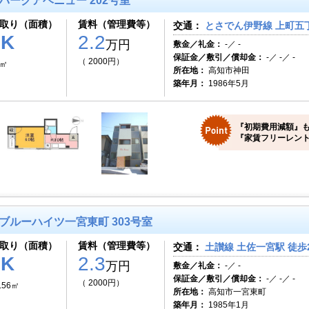
パークアベニュー 202号室
取り（面積）
賃料（管理費等）
交通：
とさでん伊野線 上町五丁
1K
2.2
万円
敷金／礼金：
-／ -
保証金／敷引／償却金：
-／ -／ -
（ 2000円）
0㎡
所在地：
高知市神田
築年月：
1986年5月
『初期費用減額』も
『家賃フリーレント
ブルーハイツ一宮東町 303号室
取り（面積）
賃料（管理費等）
交通：
土讃線 土佐一宮駅 徒歩
1K
2.3
万円
敷金／礼金：
-／ -
保証金／敷引／償却金：
-／ -／ -
（ 2000円）
.56㎡
所在地：
高知市一宮東町
築年月：
1985年1月