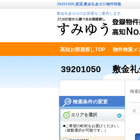
39201050,賃貸,敷金礼金ゼロ物件特集
敷金礼金ゼロのお部屋をご案内します。
高知お部屋探しTOP
物件検索メ
高知市南エリア
テキストデータ
39201050 敷金
検索
検索条件の変更
エリアを選択
■ご希望の町村をお選びください。
（複数選択が可能です。）