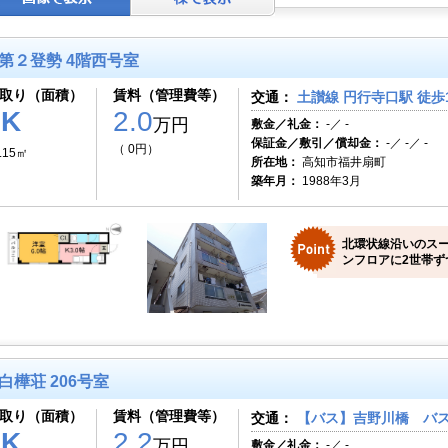
第２登勢 4階西号室
取り（面積）
賃料（管理費等）
交通：
土讃線 円行寺口駅 徒歩
1K
2.0
万円
敷金／礼金：
-／ -
保証金／敷引／償却金：
-／ -／ -
（ 0円）
.15㎡
所在地：
高知市福井扇町
築年月：
1988年3月
北環状線沿いのス
ンフロアに2世帯ず
白樺荘 206号室
取り（面積）
賃料（管理費等）
交通：
【バス】吉野川橋 バス
2K
2.2
万円
敷金／礼金：
-／ -