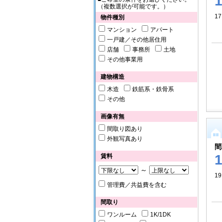
（複数選択が可能です。）
1
物件種別
マンション
アパート
一戸建／その他居住用
店舗
事務所
土地
その他事業用
建物構造
木造
鉄筋系・鉄骨系
その他
画像有無
間取り図あり
外観写真あり
間
賃料
～
19
管理費／共益費を含む
間取り
ワンルーム
1K/1DK