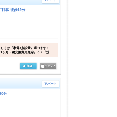
アパート
目駅 徒歩19分
しくは『家電3点設置』選べます！
1ヶ月・鍵交換費用免除』ｏｒ『洗･･･
アパート
20分