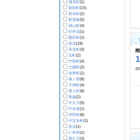
城見町
(1)
新田町
(15)
新本町
(2)
新屋敷
(5)
城山町
(4)
杉井流
(1)
鷹匠町
(1)
高須
(19)
高見町
(3)
間
宝町
(2)
竹島町
(4)
大膳町
(2)
2
知寄町
(1)
塚ノ原
(8)
天神町
(4)
唐人町
(9)
鳥越
(2)
中久万
(5)
中水道
(1)
仲田町
(6)
中宝永町
(1)
長浜
(1)
仁井田
(1)
西久万
(3)