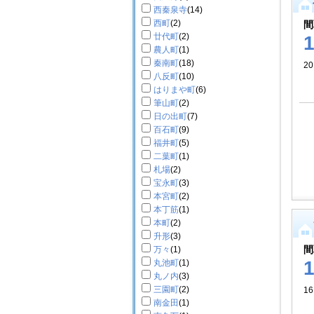
西秦泉寺
(14)
西町
(2)
間
廿代町
(2)
農人町
(1)
秦南町
(18)
2
八反町
(10)
はりまや町
(6)
筆山町
(2)
日の出町
(7)
百石町
(9)
福井町
(5)
二葉町
(1)
札場
(2)
宝永町
(3)
本宮町
(2)
本丁筋
(1)
本町
(2)
升形
(3)
間
万々
(1)
丸池町
(1)
丸ノ内
(3)
三園町
(2)
16
南金田
(1)