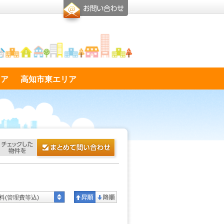
リア
高知市東エリア
料(管理費等込)