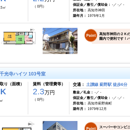
保証金／敷引／償却金：
-／ -／ -
（ 0円）
.5㎡
所在地：
高知市神田
築年月：
1976年1月
高知市神田の２Ｋ
圏内で便利です！バ
千光寺ハイツ 103号室
取り（面積）
賃料（管理費等）
交通：
土讃線 薊野駅 徒歩6分
1K
2.3
万円
敷金／礼金：
-／ -
保証金／敷引／償却金：
-／ -／ -
（ 0円）
0㎡
所在地：
高知市薊野南町
築年月：
1979年12月
スーパーやコンビ