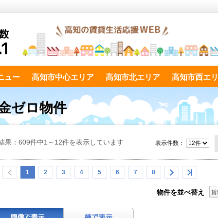
ニュー
高知市中心エリア
高知市北エリア
高知市西エ
礼金ゼロ物件
結果：609件中1～12件を表示しています
表示件数：
1
2
3
4
5
6
7
8
物件を並べ替え
賃