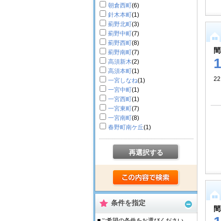
朝倉西町
(6)
針木本町
(1)
薊野北町
(3)
薊野中町
(7)
薊野西町
(8)
間
薊野南町
(7)
高須新木
(2)
高須本町
(1)
2
一宮しなね
(1)
一宮中町
(1)
一宮西町
(1)
一宮東町
(7)
一宮南町
(8)
春野町南ケ丘
(1)
再選択する
条件を指定
間
■ご希望の条件をお選びください。