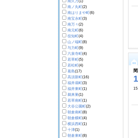
南久万
(1)
南ノ丸町
(2)
南はりまや町
(6)
南宝永町
(3)
南万々
(2)
南元町
(6)
役知町
(4)
山ノ端町
(8)
与力町
(9)
六泉寺町
(4)
若草町
(5)
若松町
(4)
間
葛島
(17)
高須新町
(16)
福井扇町
(3)
15
福井東町
(1)
鵜来巣
(1)
若草南町
(1)
大谷公園町
(2)
朝倉南町
(8)
朝倉横町
(4)
横浜西町
(1)
十津
(1)
朝倉東町
(8)