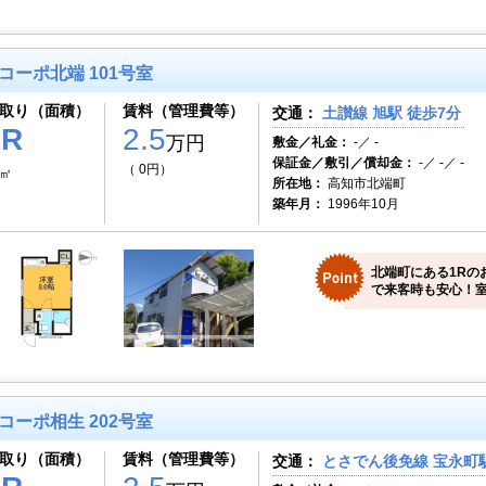
コーポ北端 101号室
取り（面積）
賃料（管理費等）
交通：
土讃線 旭駅 徒歩7分
1R
2.5
万円
敷金／礼金：
-／ -
保証金／敷引／償却金：
-／ -／ -
（ 0円）
2㎡
所在地：
高知市北端町
築年月：
1996年10月
北端町にある1Rの
で来客時も安心！室
コーポ相生 202号室
取り（面積）
賃料（管理費等）
交通：
とさでん後免線 宝永町駅