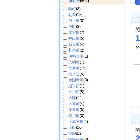
高知市
(600)
曙町
(2)
朝倉
(13)
旭上町
(3)
旭町
(3)
間
愛宕町
(7)
井口町
(5)
石立町
(4)
20
和泉町
(2)
伊勢崎町
(1)
入明町
(1)
潮新町
(13)
梅ノ辻
(5)
永国寺町
(3)
追手筋
(1)
大川筋
(5)
大津
(14)
大原町
(4)
小倉町
(5)
鏡川町
(3)
上本宮町
(1)
上町
(10)
間
鴨部
(12)
鴨部高町
(2)