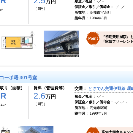
1R
2.5
万円
敷金／礼金：
-／ -
保証金／敷引／償却金：
-／ -／ -
（ 0円）
7㎡
所在地：
高知市宝永町
築年月：
1984年3月
『初期費用減額』も
『家賃フリーレント
コーポ曙 301号室
取り（面積）
賃料（管理費等）
交通：
とさでん交通伊野線 曙町
1R
2.6
万円
敷金／礼金：
-／ -
保証金／敷引／償却金：
-／ -／ -
（ 0円）
.4㎡
所在地：
高知市曙町
築年月：
1990年3月
高知大朝倉キャン