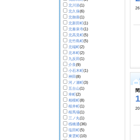
北川添
(1)
26
北久保
(6)
北御座
(1)
北新田町
(1)
北秦泉寺
(1)
北高見町
(5)
北竹島町
(5)
北端町
(2)
北本町
(2)
九反田
(1)
介良
(9)
小石木町
(1)
神田
(8)
河ノ瀬町
(3)
五台山
(1)
間
幸町
(2)
相模町
(8)
桜井町
(1)
2
桜馬場
(1)
三ノ丸
(1)
桟橋通
(36)
塩田町
(5)
東雲町
(10)