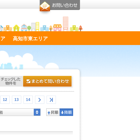
リア
高知市東エリア
12
13
14
着