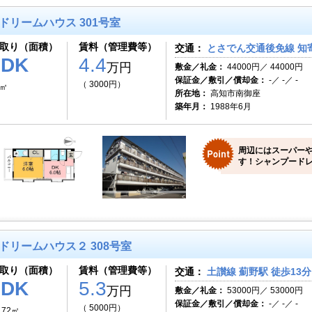
ドリームハウス 301号室
取り（面積）
賃料（管理費等）
交通：
とさでん交通後免線 知寄
1DK
4.4
万円
敷金／礼金：
44000円／ 44000円
保証金／敷引／償却金：
-／ -／ -
（ 3000円）
5㎡
所在地：
高知市南御座
築年月：
1988年6月
周辺にはスーパー
す！シャンプードレ
ドリームハウス２ 308号室
取り（面積）
賃料（管理費等）
交通：
土讃線 薊野駅 徒歩13分
1DK
5.3
万円
敷金／礼金：
53000円／ 53000円
保証金／敷引／償却金：
-／ -／ -
（ 5000円）
.72㎡