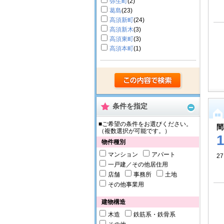
弥生町
(2)
葛島
(23)
高須新町
(24)
高須新木
(3)
高須東町
(3)
高須本町
(1)
条件を指定
■ご希望の条件をお選びください。
間
（複数選択が可能です。）
物件種別
マンション
アパート
27
一戸建／その他居住用
店舗
事務所
土地
その他事業用
建物構造
木造
鉄筋系・鉄骨系