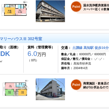
温水洗浄暖房便座
スーパー近く☆飲
マリーハウスⅢ 302号室
取り（面積）
賃料（管理費等）
交通：
土讃線 高知駅 徒歩16分
2DK
6.0
万円
敷金／礼金：
60000円／ 60000円
保証金／敷引／償却金：
-／ -／ -
（ 0円）
8㎡
所在地：
高知市杉井流
築年月：
2004年4月
商業施設・飲食店
納が3か所あるので