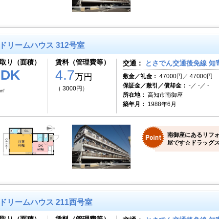
ドリームハウス 312号室
取り（面積）
賃料（管理費等）
交通：
とさでん交通後免線 知寄
1DK
4.7
万円
敷金／礼金：
47000円／ 47000円
保証金／敷引／償却金：
-／ -／ -
（ 3000円）
3㎡
所在地：
高知市南御座
築年月：
1988年6月
南御座にあるリフ
屋です☆ドラッグス
ドリームハウス 211西号室