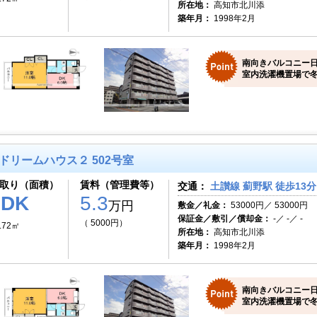
所在地：
高知市北川添
築年月：
1998年2月
南向きバルコニー
室内洗濯機置場で冬
ドリームハウス２ 502号室
取り（面積）
賃料（管理費等）
交通：
土讃線 薊野駅 徒歩13分
1DK
5.3
万円
敷金／礼金：
53000円／ 53000円
保証金／敷引／償却金：
-／ -／ -
（ 5000円）
.72㎡
所在地：
高知市北川添
築年月：
1998年2月
南向きバルコニー
室内洗濯機置場で冬