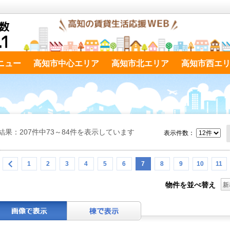
ニュー
高知市中心エリア
高知市北エリア
高知市西エ
結果：207件中73～84件を表示しています
表示件数：
1
2
3
4
5
6
7
8
9
10
11
物件を並べ替え
新