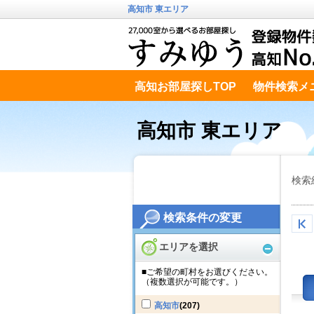
高知市 東エリア
高知お部屋探しTOP
物件検索メ
高知市南エリア
テキストデータ
高知市 東エリア
検索
検索条件の変更
エリアを選択
■ご希望の町村をお選びください。
（複数選択が可能です。）
高知市
(207)