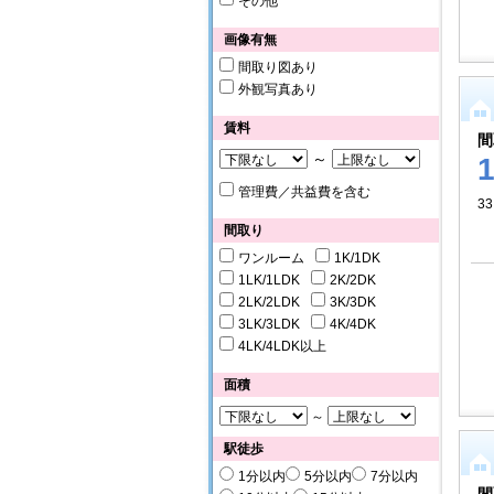
その他
画像有無
間取り図あり
外観写真あり
賃料
間
～
管理費／共益費を含む
3
間取り
ワンルーム
1K/1DK
1LK/1LDK
2K/2DK
2LK/2LDK
3K/3DK
3LK/3LDK
4K/4DK
4LK/4LDK以上
面積
～
駅徒歩
1分以内
5分以内
7分以内