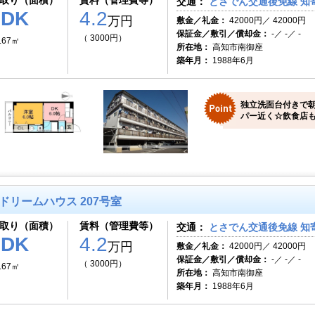
取り（面積）
賃料（管理費等）
交通：
とさでん交通後免線 知寄
1DK
4.2
万円
敷金／礼金：
42000円／ 42000円
保証金／敷引／償却金：
-／ -／ -
（ 3000円）
.67㎡
所在地：
高知市南御座
築年月：
1988年6月
独立洗面台付きで朝
パー近く☆飲食店
ドリームハウス 207号室
取り（面積）
賃料（管理費等）
交通：
とさでん交通後免線 知寄
1DK
4.2
万円
敷金／礼金：
42000円／ 42000円
保証金／敷引／償却金：
-／ -／ -
（ 3000円）
.67㎡
所在地：
高知市南御座
築年月：
1988年6月