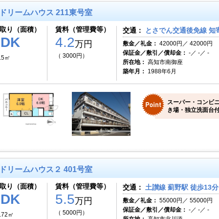
ドリームハウス 211東号室
取り（面積）
賃料（管理費等）
交通：
とさでん交通後免線 知寄
1DK
4.2
万円
敷金／礼金：
42000円／ 42000円
保証金／敷引／償却金：
-／ -／ -
（ 3000円）
.5㎡
所在地：
高知市南御座
築年月：
1988年6月
スーパー・コンビ
き場・独立洗面台付
ドリームハウス２ 401号室
取り（面積）
賃料（管理費等）
交通：
土讃線 薊野駅 徒歩13分
1DK
5.5
万円
敷金／礼金：
55000円／ 55000円
保証金／敷引／償却金：
-／ -／ -
（ 5000円）
.72㎡