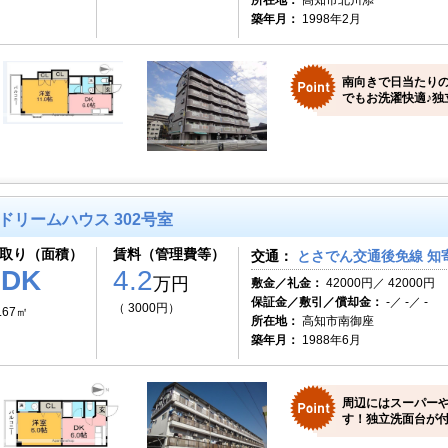
所在地：
高知市北川添
築年月：
1998年2月
南向きで日当たり
でもお洗濯快適♪独
ドリームハウス 302号室
取り（面積）
賃料（管理費等）
交通：
とさでん交通後免線 知寄
1DK
4.2
万円
敷金／礼金：
42000円／ 42000円
保証金／敷引／償却金：
-／ -／ -
（ 3000円）
.67㎡
所在地：
高知市南御座
築年月：
1988年6月
周辺にはスーパー
す！独立洗面台が付