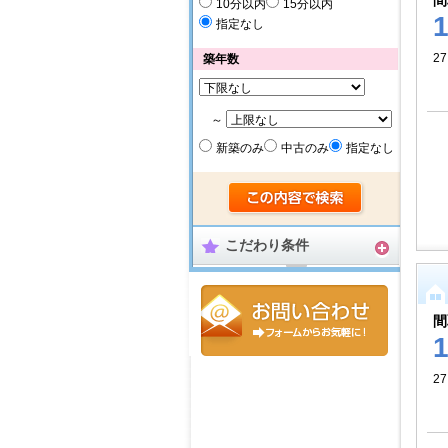
間
10分以内
15分以内
指定なし
27
築年数
～
新築のみ
中古のみ
指定なし
こだわり条件
間
27