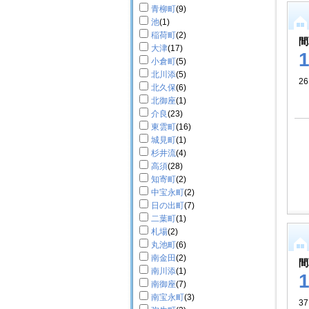
青柳町
(9)
池
(1)
稲荷町
(2)
間
大津
(17)
小倉町
(5)
北川添
(5)
26
北久保
(6)
北御座
(1)
介良
(23)
東雲町
(16)
城見町
(1)
杉井流
(4)
高須
(28)
知寄町
(2)
中宝永町
(2)
日の出町
(7)
二葉町
(1)
札場
(2)
丸池町
(6)
南金田
(2)
間
南川添
(1)
南御座
(7)
南宝永町
(3)
37