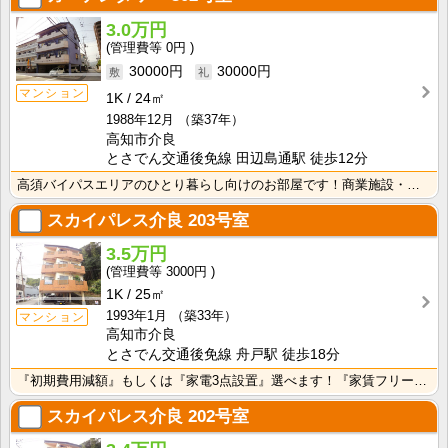
3.0万円
0円
30000円
30000円
マンション
1K
24㎡
1988年12月
（築37年）
高知市介良
とさでん交通後免線 田辺島通駅 徒歩12分
高須バイパスエリアのひとり暮らし向けのお部屋です！商業施設・飲食店の豊富なバイパス沿いなのでお出かけ･･･
スカイパレス介良
203号室
3.5万円
3000円
1K
25㎡
1993年1月
（築33年）
マンション
高知市介良
とさでん交通後免線 舟戸駅 徒歩18分
『初期費用減額』もしくは『家電3点設置』選べます！『家賃フリーレント1ヶ月・鍵交換費用免除』ｏｒ『洗･･･
スカイパレス介良
202号室