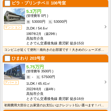
ビラ・プリンチペⅡ
106号室
5.3万円
0円
53000円
53000円
マンション
2LDK
54.6㎡
1997年2月
（築29年）
高知市介良
とさでん交通後免線 鹿児駅 徒歩15分
コンビニが近くて便利！南向きのお部屋です！大きめのシューズボックス！ キッチンは作業スペースが広めで･･･
ひまわり
203号室
5.75万円
3500円
-
57500円
アパート
1LDK
45.41㎡
2022年8月
（築4年）
高知市介良
とさでん交通後免線 鹿児駅 徒歩16分
初期費用大部分とお家賃のお支払いはクレジット払い選べます！バス・トイレ別なので、ゆったり湯船に浸かれ･･･