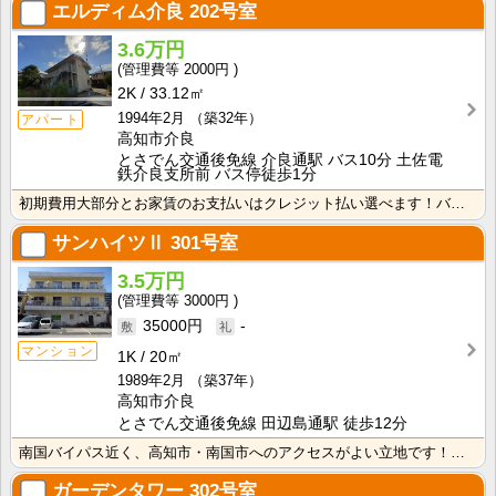
エルディム介良
202号室
3.6万円
2000円
2K
33.12㎡
1994年2月
（築32年）
アパート
高知市介良
とさでん交通後免線 介良通駅 バス10分 土佐電
鉄介良支所前 バス停徒歩1分
初期費用大部分とお家賃のお支払いはクレジット払い選べます！バス・トイレ別なので、ゆったり湯船に浸かれ･･･
サンハイツⅡ
301号室
3.5万円
3000円
35000円
-
マンション
1K
20㎡
1989年2月
（築37年）
高知市介良
とさでん交通後免線 田辺島通駅 徒歩12分
南国バイパス近く、高知市・南国市へのアクセスがよい立地です！南向きで日当たり良好な落ち着く和室です！･･･
ガーデンタワー
302号室