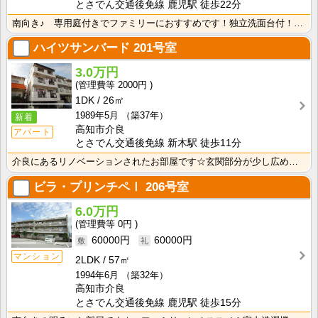
とさでん交通後免線 鹿児駅 徒歩22分
南向き♪ 専用庭付きでファミリーにおすすめです！独立洗面台付！忙しい朝の準備や寝ぐせ直し、お化粧等に･･･
ハイツサンバード
201号室
3.0万円
2000円
1DK
26㎡
1989年5月
（築37年）
新着
高知市介良
アパート
とさでん交通後免線 新木駅 徒歩11分
介良にあるリノベーションされたお部屋です☆玄関部分が少し広めです♪ 各階お部屋は２世帯ずつです！
ビラ・プリンチペⅠ
206号室
6.0万円
0円
60000円
60000円
マンション
2LDK
57㎡
1994年6月
（築32年）
高知市介良
とさでん交通後免線 鹿児駅 徒歩15分