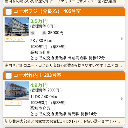
南向きの明るいお部屋です☆ ファミリーにオススメ！室内洗濯機置き場・独立洗面台があるので水回りも快適･･･
コーポフジ（介良乙）
405号室
3.5万円
0円
-
35000円
マンション
2K
30.64㎡
1989年1月
（築37年）
高知市介良
とさでん交通後免線 田辺島通駅 徒歩12分
南向きバルコニー・日当たり良好♪洗濯物も乾きやすいです！エアコン付きなので暑い夏でも安心！ドアカード･･･
コーポ竹内Ⅰ
203号室
4.9万円
2500円
1LDK
40.04㎡
1993年3月
（築33年）
アパート
高知市介良
とさでん交通後免線 鹿児駅 徒歩14分
初期費用大部分とお家賃のお支払いはクレジット払い選べます！バス・トイレ別なので、ゆったり湯船に浸かれ･･･