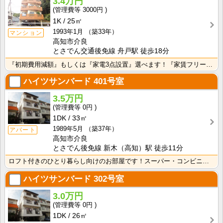
3.4万円
3000円
1K
25㎡
1993年1月
（築33年）
マンション
高知市介良
とさでん交通後免線 舟戸駅 徒歩18分
『初期費用減額』もしくは『家電3点設置』選べます！『家賃フリーレント1ヶ月・鍵交換費用免除』ｏｒ『洗･･･
ハイツサンバード
401号室
3.5万円
0円
1DK
33㎡
1989年5月
（築37年）
アパート
高知市介良
とさでん後免線 新木（高知）駅 徒歩11分
ロフト付きのひとり暮らし向けのお部屋です！スーパー・コンビニ・飲食店や商業施設も豊富な暮らしやすい立･･･
ハイツサンバード
302号室
3.0万円
0円
1DK
26㎡