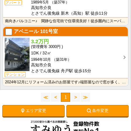
1989年5月
（築37年）
アパート
高知市介良
とさでん後免線 新木（高知）駅 徒歩11分
南向きバルコニー♪ 閑静な住宅街で住環境良好！徒歩圏内にスーパー・コンビニ・ドラッグストア・飲食店！･･･
アベニール
101号室
3.2万円
3000円
1DK
32㎡
1994年10月
（築31年）
高知市介良
とさでん後免線 舟戸駅 徒歩15分
マンション
2024年12月にリフォーム済みのお部屋です♪端部屋なので窓が多く、キッチンの窓はお料理中の換気に便･･･
≪
<
1
>
≫
エリア変更
条件変更