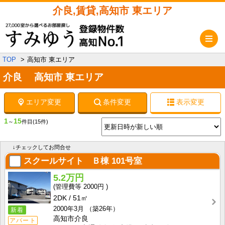
介良,賃貸,高知市 東エリア
メ
TOP
高知市 東エリア
介良 高知市 東エリア
エリア変更
条件変更
表示変更
1
15
～
件目
(15件)
↓チェックしてお問合せ
スクールサイト Ｂ棟
101号室
5.2万円
2000円
2DK
51㎡
2000年3月
（築26年）
新着
高知市介良
アパート