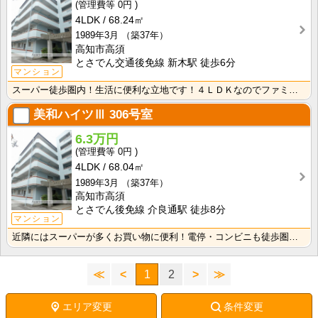
0円
4LDK
68.24㎡
1989年3月
（築37年）
高知市高須
とさでん交通後免線 新木駅 徒歩6分
マンション
スーパー徒歩圏内！生活に便利な立地です！４ＬＤＫなのでファミリーにもおすすめ！インターネット月額接続･･･
美和ハイツⅢ
306号室
6.3万円
0円
4LDK
68.04㎡
1989年3月
（築37年）
高知市高須
とさでん後免線 介良通駅 徒歩8分
マンション
近隣にはスーパーが多くお買い物に便利！電停・コンビニも徒歩圏部屋数が多く収納スペースもしっかりあるの･･･
≪
<
1
2
>
≫
エリア変更
条件変更