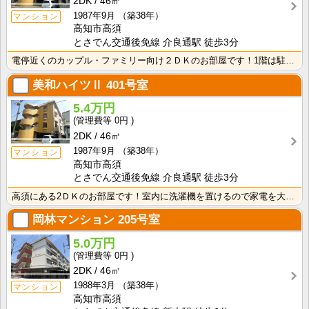
2DK
46㎡
1987年9月
（築38年）
マンション
高知市高須
とさでん交通後免線 介良通駅 徒歩3分
電停近くのカップル・ファミリー向け２ＤＫのお部屋です！1階は駐車場なので階下への音を気にせずにお過ご･･･
美和ハイツⅡ
401号室
5.4万円
0円
2DK
46㎡
1987年9月
（築38年）
マンション
高知市高須
とさでん交通後免線 介良通駅 徒歩3分
高須にある2ＤＫのお部屋です！室内に洗濯機を置けるので家電を大切に使えますね！
岡林マンション
205号室
5.0万円
0円
2DK
46㎡
1988年3月
（築38年）
マンション
高知市高須