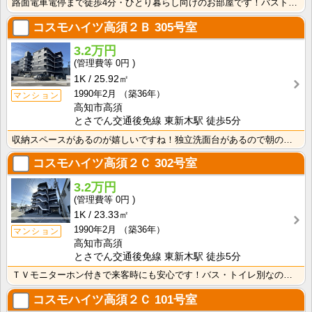
路面電車電停まで徒歩4分・ひとり暮らし向けのお部屋です！バストイレ別、室内洗濯機置場、独立洗面台付き･･･
コスモハイツ高須２Ｂ
305号室
3.2万円
0円
1K
25.92㎡
1990年2月
（築36年）
マンション
高知市高須
とさでん交通後免線 東新木駅 徒歩5分
収納スペースがあるのが嬉しいですね！独立洗面台があるので朝の身支度がラクラクです！
コスモハイツ高須２Ｃ
302号室
3.2万円
0円
1K
23.33㎡
1990年2月
（築36年）
マンション
高知市高須
とさでん交通後免線 東新木駅 徒歩5分
ＴＶモニターホン付きで来客時にも安心です！バス・トイレ別なので、ゆったり湯船に浸かれますね！
コスモハイツ高須２Ｃ
101号室