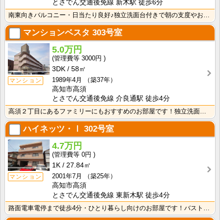
とさでん交通後免線 新木駅 徒歩6分
南東向きバルコニー・日当たり良好♪独立洗面台付きで朝の支度やお風呂が快適ですね！
マンションベスタ
303号室
5.0万円
3000円
3DK
58㎡
1989年4月
（築37年）
マンション
高知市高須
とさでん交通後免線 介良通駅 徒歩4分
高須２丁目にあるファミリーにもおすすめのお部屋です！独立洗面台が付いているので忙しい朝の身支度も快適･･･
ハイネッツ・Ⅰ
302号室
4.7万円
0円
1K
27.84㎡
2001年7月
（築25年）
マンション
高知市高須
とさでん交通後免線 東新木駅 徒歩4分
路面電車電停まで徒歩4分・ひとり暮らし向けのお部屋です！バストイレ別、室内洗濯機置場、独立洗面台付き･･･