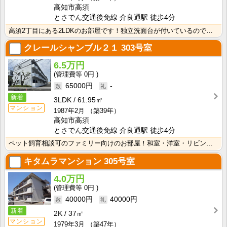
高知市高須
とさでん交通後免線 介良通駅 徒歩4分
高須2丁目にある2LDKのお部屋です！独立洗面台が付いているので忙しい朝の身支度も快適です！
クレールシャンブル２１
303号室
6.5万円
0円
65000円
-
新着
3LDK
61.95㎡
マンション
1987年2月
（築39年）
高知市高須
とさでん交通後免線 介良通駅 徒歩4分
ペット飼育相談可のファミリー向けのお部屋！和室・洋室・リビングがバルコニーに面している開放的な間取で･･･
キタムラマンション
305号室
4.0万円
0円
40000円
40000円
新着
2K
37㎡
マンション
1979年3月
（築47年）