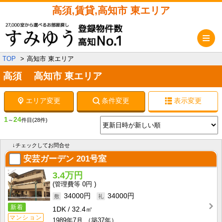
高須,賃貸,高知市 東エリア
メ
TOP
高知市 東エリア
高須 高知市 東エリア
エリア変更
条件変更
表示変更
1
24
～
件目
(28件)
↓チェックしてお問合せ
安芸ガーデン
201号室
3.4万円
0円
34000円
34000円
新着
1DK
32.4㎡
マンション
1989年7月
（築37年）