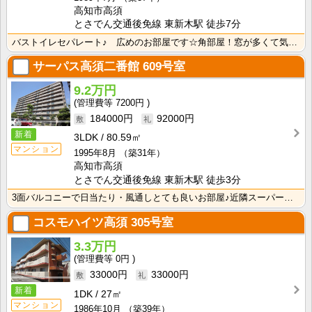
高知市高須
とさでん交通後免線 東新木駅 徒歩7分
バストイレセパレート♪ 広めのお部屋です☆角部屋！窓が多くて気持ちいいお部屋です！ 室内洗濯機置き場･･･
サーパス高須二番館
609号室
9.2万円
7200円
184000円
92000円
新着
3LDK
80.59㎡
マンション
1995年8月
（築31年）
高知市高須
とさでん交通後免線 東新木駅 徒歩3分
3面バルコニーで日当たり・風通しとても良いお部屋♪近隣スーパー歩いて1分の分譲賃貸マンションです★
コスモハイツ高須
305号室
3.3万円
0円
33000円
33000円
新着
1DK
27㎡
マンション
1986年10月
（築39年）