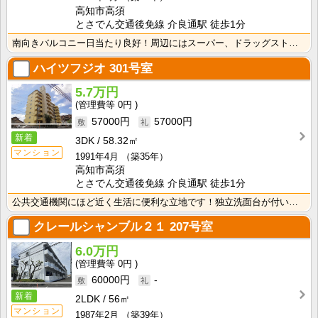
高知市高須
とさでん交通後免線 介良通駅 徒歩1分
南向きバルコニー日当たり良好！周辺にはスーパー、ドラッグストアが有ります！
ハイツフジオ
301号室
5.7万円
0円
57000円
57000円
新着
3DK
58.32㎡
マンション
1991年4月
（築35年）
高知市高須
とさでん交通後免線 介良通駅 徒歩1分
公共交通機関にほど近く生活に便利な立地です！独立洗面台が付いているので忙しい朝の身支度も快適です！
クレールシャンブル２１
207号室
6.0万円
0円
60000円
-
新着
2LDK
56㎡
マンション
1987年2月
（築39年）