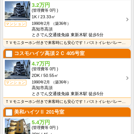
3.2万円
0円
1K
23.33㎡
1990年2月
（築36年）
マンション
高知市高須
とさでん交通後免線 東新木駅 徒歩5分
ＴＶモニターホン付きで来客時にも安心です！バストイレセパレート！独立洗面台付き！スーパーが徒歩圏内に･･･
コスモハイツ高須２Ｃ
405号室
4.7万円
0円
2DK
50.55㎡
1990年2月
（築36年）
マンション
高知市高須
とさでん交通後免線 東新木駅 徒歩5分
ＴＶモニターホン付きで来客時にも安心です！バストイレセパレート！独立洗面台付き！
美和ハイツⅡ
201号室
5.4万円
0円