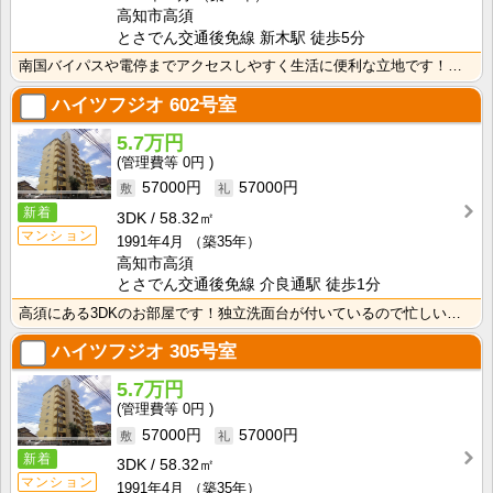
高知市高須
とさでん交通後免線 新木駅 徒歩5分
南国バイパスや電停までアクセスしやすく生活に便利な立地です！エアコン・照明器具が付いて初期費用の節約･･･
ハイツフジオ
602号室
5.7万円
0円
57000円
57000円
新着
3DK
58.32㎡
マンション
1991年4月
（築35年）
高知市高須
とさでん交通後免線 介良通駅 徒歩1分
高須にある3DKのお部屋です！独立洗面台が付いているので忙しい朝の身支度も快適です！室内洗濯機置場で･･･
ハイツフジオ
305号室
5.7万円
0円
57000円
57000円
新着
3DK
58.32㎡
マンション
1991年4月
（築35年）