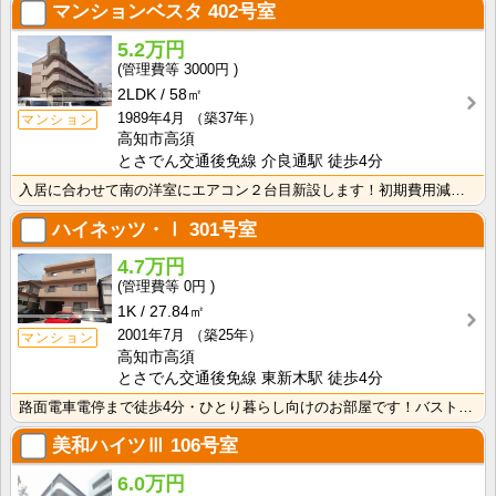
マンションベスタ
402号室
5.2万円
3000円
2LDK
58㎡
1989年4月
（築37年）
マンション
高知市高須
とさでん交通後免線 介良通駅 徒歩4分
入居に合わせて南の洋室にエアコン２台目新設します！初期費用減額プラン選べます♪家賃フリーレント1ヶ月･･･
ハイネッツ・Ⅰ
301号室
4.7万円
0円
1K
27.84㎡
2001年7月
（築25年）
マンション
高知市高須
とさでん交通後免線 東新木駅 徒歩4分
路面電車電停まで徒歩4分・ひとり暮らし向けのお部屋です！バストイレ別、室内洗濯機置場、独立洗面台付き･･･
美和ハイツⅢ
106号室
6.0万円