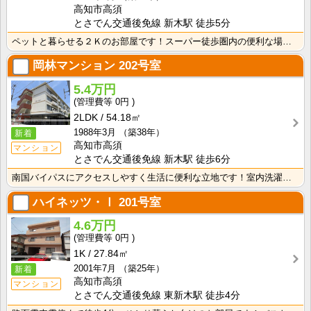
高知市高須
とさでん交通後免線 新木駅 徒歩5分
ペットと暮らせる２Ｋのお部屋です！スーパー徒歩圏内の便利な場所です☆
岡林マンション
202号室
5.4万円
0円
2LDK
54.18㎡
1988年3月
（築38年）
新着
高知市高須
マンション
とさでん交通後免線 新木駅 徒歩6分
南国バイパスにアクセスしやすく生活に便利な立地です！室内洗濯機置場で冬でもお洗濯快適！
ハイネッツ・Ⅰ
201号室
4.6万円
0円
1K
27.84㎡
2001年7月
（築25年）
新着
高知市高須
マンション
とさでん交通後免線 東新木駅 徒歩4分