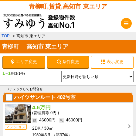
青柳町,賃貸,高知市 東エリア
メ
TOP
高知市 東エリア
青柳町 高知市 東エリア
エリア変更
条件変更
表示変更
1
1
～
件目
(1件)
↓チェックしてお問合せ
ハイツサンルート
402号室
4.6万円
0円
46000円
46000円
マンション
2DK
38㎡
1989年6月
（築37年）