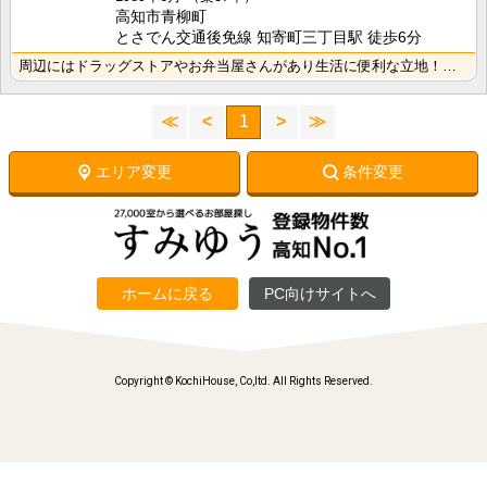
高知市青柳町
とさでん交通後免線 知寄町三丁目駅 徒歩6分
周辺にはドラッグストアやお弁当屋さんがあり生活に便利な立地！幹線道路に近いですが、建物は住宅街にあり･･･
≪
<
1
>
≫
エリア変更
条件変更
ホームに戻る
PC向けサイトへ
Copyright © KochiHouse, Co,ltd. All Rights Reserved.