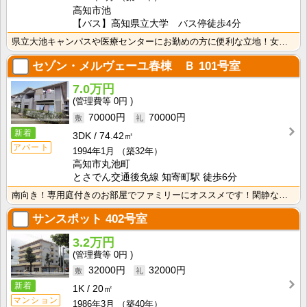
高知市池
【バス】高知県立大学 バス停徒歩4分
県立大池キャンパスや医療センターにお勤めの方に便利な立地！女性専用マンションなのでひとり暮らしが初め･･･
セゾン・メルヴェーユ春棟 Ｂ
101号室
7.0万円
0円
70000円
70000円
新着
3DK
74.42㎡
アパート
1994年1月
（築32年）
高知市丸池町
とさでん交通後免線 知寄町駅 徒歩6分
南向き！専用庭付きのお部屋でファミリーにオススメです！閑静な住宅街で、静かな環境で暮らしたい方いオス･･･
サンスポット
402号室
3.2万円
0円
32000円
32000円
新着
1K
20㎡
マンション
1986年3月
（築40年）