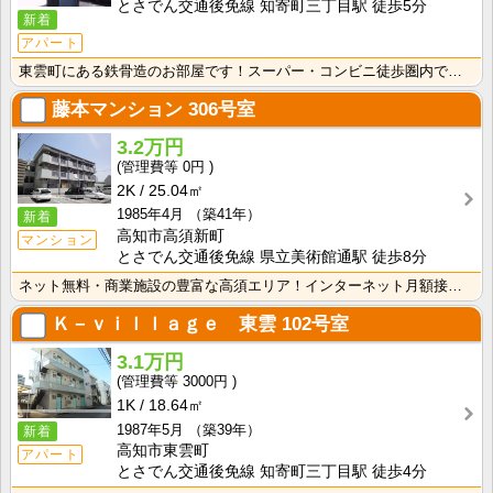
とさでん交通後免線 知寄町三丁目駅 徒歩5分
新着
アパート
東雲町にある鉄骨造のお部屋です！スーパー・コンビニ徒歩圏内で生活に便利な立地♪
藤本マンション
306号室
3.2万円
0円
2K
25.04㎡
1985年4月
（築41年）
新着
高知市高須新町
マンション
とさでん交通後免線 県立美術館通駅 徒歩8分
ネット無料・商業施設の豊富な高須エリア！インターネット月額接続使用無料なので、月々の生活費の節約にも･･･
Ｋ－ｖｉｌｌａｇｅ 東雲
102号室
3.1万円
3000円
1K
18.64㎡
1987年5月
（築39年）
新着
高知市東雲町
アパート
とさでん交通後免線 知寄町三丁目駅 徒歩4分