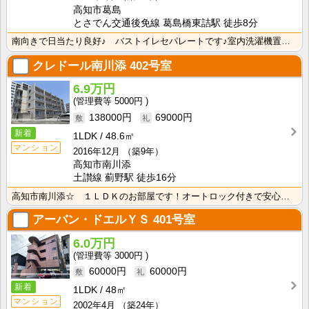
高知市葛島
とさでん交通後免線 葛島橋東詰駅 徒歩8分
南向きで日当たり良好♪ バストイレセパレートです♪室内洗濯機置き場があるので雨の日のお洗濯も快適です･･･
クレドール南川添
402号室
6.9万円
5000円
138000円
69000円
新着
1LDK
48.6㎡
マンション
2016年12月
（築9年）
高知市南川添
土讃線 薊野駅 徒歩16分
高知市南川添☆ １ＬＤＫのお部屋です！オートロック付きで安心ですね！ 周辺は飲食店やスーパー、おしゃ･･･
アーバン・ドエルＹＳ
401号室
6.0万円
3000円
60000円
60000円
新着
1LDK
48㎡
マンション
2002年4月
（築24年）