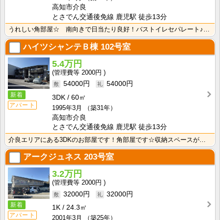
高知市介良
とさでん交通後免線 鹿児駅 徒歩13分
うれしい角部屋☆ 南向きで日当たり良好！バストイレセパレート♪ 収納スペースがあるのでお部屋がすっき･･･
ハイツシャンテＢ棟
102号室
5.4万円
2000円
54000円
54000円
新着
3DK
60㎡
アパート
1995年3月
（築31年）
高知市介良
とさでん交通後免線 鹿児駅 徒歩13分
介良エリアにある3DKのお部屋です！角部屋です☆収納スペースが多いので荷物の多いファミリー様にもオス･･･
アークジュネス
203号室
3.2万円
2000円
32000円
32000円
新着
1K
24.3㎡
アパート
2001年3月
（築25年）