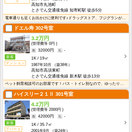
ス
高知市丸池町
とさでん交通後免線 知寄町駅 徒歩5分
電車通りも近くお出かけに便利です♪ドラッグストア、フジグランが近いのでお買い物が楽々☆
ドエル寿
302号室
3.2万円
0円
32000円
-
新着
1K
19㎡
マンション
1987年10月
（築38年）
高知市高須東町
とさでん交通後免線 新木駅 徒歩13分
ペット飼育相談可のお部屋です！バス・トイレ別なので、ゆったり湯船に浸かれますね！
ハイスリー２１Ⅱ
301号室
4.2万円
2000円
42000円
-
新着
1K
35.7㎡
アパート
2001年9月
（築24年）