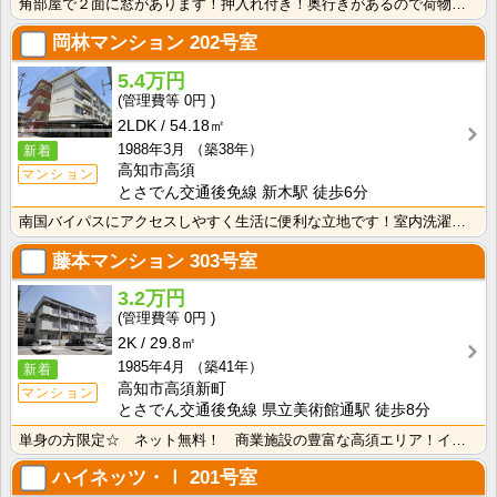
角部屋で２面に窓があります！押入れ付き！奥行きがあるので荷物がたっぷり収納できます！ 大きめのシュー･･･
岡林マンション
202号室
5.4万円
0円
2LDK
54.18㎡
1988年3月
（築38年）
新着
高知市高須
マンション
とさでん交通後免線 新木駅 徒歩6分
南国バイパスにアクセスしやすく生活に便利な立地です！室内洗濯機置場で冬でもお洗濯快適！
藤本マンション
303号室
3.2万円
0円
2K
29.8㎡
1985年4月
（築41年）
新着
高知市高須新町
マンション
とさでん交通後免線 県立美術館通駅 徒歩8分
単身の方限定☆ ネット無料！ 商業施設の豊富な高須エリア！インターネット月額接続使用無料なので、月々･･･
ハイネッツ・Ⅰ
201号室