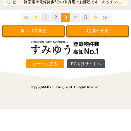
コンビニ・路面電車電停徒歩6分の単身用のお部屋です！キッチンに窓があるのでお料理中の換気に便利！ バ･･･
≪
<
1
2
3
4
5
>
≫
エリア変更
条件変更
ホームに戻る
PC向けサイトへ
Copyright © KochiHouse, Co,ltd. All Rights Reserved.