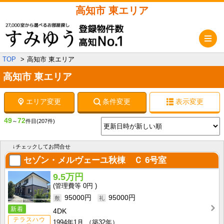
高知市 東エリア
メ
TOP
高知市 東エリア
高知市 東エリア
エリア変更
条件変更
表示変更
49
72
～
件目
(207件)
↓チェックしてお問合せ
セゾン・メルヴェーユ秋棟 Ｃ
6号室
9.5万円
0円
95000円
95000円
新着
4DK
テラスハウ
1994年1月
（築32年）