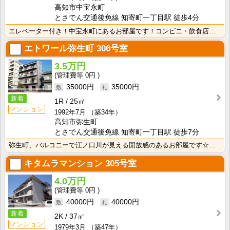
高知市中宝永町
とさでん交通後免線 知寄町一丁目駅 徒歩4分
エレベーター付き！中宝永町にあるお部屋です！コンビニ・飲食店の豊富な暮らしやすいエリアです！
エトワール弥生町
306号室
3.5万円
0円
35000円
35000円
新着
1R
25㎡
マンション
1992年7月
（築34年）
高知市弥生町
とさでん交通後免線 知寄町一丁目駅 徒歩7分
弥生町、バルコニーで江ノ口川が見える開放感のあるお部屋です☆電車通りやドラッグストア、スーパーまで徒･･･
キタムラマンション
305号室
4.0万円
0円
40000円
40000円
新着
2K
37㎡
マンション
1979年3月
（築47年）