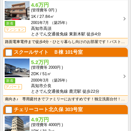
4.6万円
0円
1K
27.84㎡
2001年7月
（築25年）
新着
高知市高須
マンション
とさでん交通後免線 東新木駅 徒歩4分
路面電車電停まで徒歩4分・ひとり暮らし向けのお部屋です！バストイレ別、室内洗濯機置場、独立洗面台付き･･･
スクールサイト Ｂ棟
101号室
5.2万円
2000円
2DK
51㎡
2000年3月
（築26年）
新着
高知市介良
アパート
とさでん交通後免線 鹿児駅 徒歩22分
南向き♪ 専用庭付きでファミリーにおすすめです！独立洗面台付！忙しい朝の準備や寝ぐせ直し、お化粧等に･･･
チェリーコート北久保
303号室
4.9万円
4000円