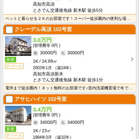
高知市高須
とさでん交通後免線 新木駅 徒歩5分
ペットと暮らせる２Ｋのお部屋です！スーパー徒歩圏内の便利な場所です☆
クレーデル高須
102号室
3.0万円
0円
30000円
30000円
新着
1K
24.89㎡
アパート
2002年1月
（築24年）
高知市高須新木
とさでん交通後免線 新木駅 徒歩1分
電停まで徒歩圏内！ネット無料のお部屋です♪室内洗濯機置場で冬でもお洗濯快適！
アサヒハイツ
102号室
3.4万円
0円
34000円
34000円
新着
1K
23㎡
アパート
1994年3月
（築32年）