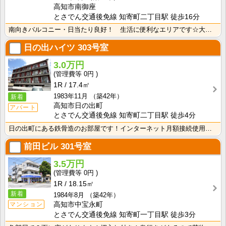
高知市南御座
とさでん交通後免線 知寄町二丁目駅 徒歩16分
南向きバルコニー・日当たり良好！ 生活に便利なエリアです☆大きめの収納付きで荷物が多くても安心です☆
日の出ハイツ
303号室
3.0万円
0円
1R
17.4㎡
1983年11月
（築42年）
新着
高知市日の出町
アパート
とさでん交通後免線 知寄町二丁目駅 徒歩4分
日の出町にある鉄骨造のお部屋です！インターネット月額接続使用無料なので、月々の生活費の節約にもなりま･･･
前田ビル
301号室
3.5万円
0円
1R
18.15㎡
新着
1984年8月
（築42年）
マンション
高知市中宝永町
とさでん交通後免線 知寄町一丁目駅 徒歩3分