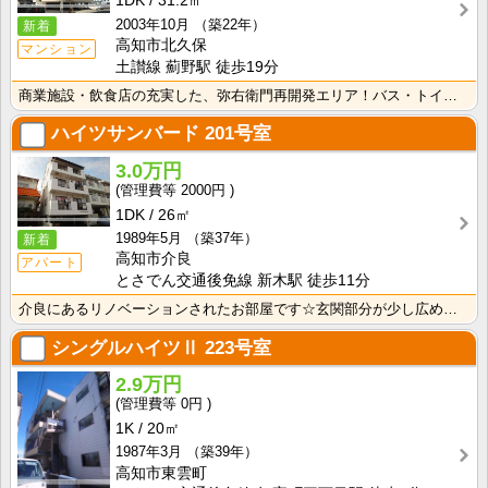
1DK
31.2㎡
2003年10月
（築22年）
新着
高知市北久保
マンション
土讃線 薊野駅 徒歩19分
商業施設・飲食店の充実した、弥右衛門再開発エリア！バス・トイレ別なので、ゆったり湯船に浸かれますね！･･･
ハイツサンバード
201号室
3.0万円
2000円
1DK
26㎡
1989年5月
（築37年）
新着
高知市介良
アパート
とさでん交通後免線 新木駅 徒歩11分
介良にあるリノベーションされたお部屋です☆玄関部分が少し広めです♪ 各階お部屋は２世帯ずつです！
シングルハイツⅡ
223号室
2.9万円
0円
1K
20㎡
1987年3月
（築39年）
高知市東雲町