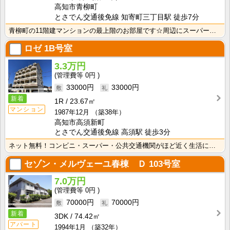
高知市青柳町
とさでん交通後免線 知寄町三丁目駅 徒歩7分
青柳町の11階建マンションの最上階のお部屋です☆周辺にスーパーやドラッグストア、電停も徒歩圏とお買い･･･
ロゼ
1B号室
3.3万円
0円
33000円
33000円
新着
1R
23.67㎡
マンション
1987年12月
（築38年）
高知市高須新町
とさでん交通後免線 高須駅 徒歩3分
ネット無料！コンビニ・スーパー・公共交通機関がほど近く生活に便利！エアコン・独立洗面台・照明器具付き･･･
セゾン・メルヴェーユ春棟 Ｄ
103号室
7.0万円
0円
70000円
70000円
新着
3DK
74.42㎡
アパート
1994年1月
（築32年）