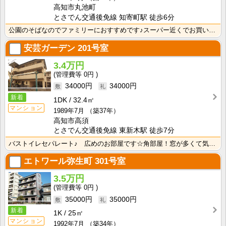
高知市丸池町
とさでん交通後免線 知寄町駅 徒歩6分
公園のそばなのでファミリーにおすすめです♪スーパー近くでお買い物にも便利です！ 収納スペースがたくさ･･･
安芸ガーデン
201号室
3.4万円
0円
34000円
34000円
新着
1DK
32.4㎡
マンション
1989年7月
（築37年）
高知市高須
とさでん交通後免線 東新木駅 徒歩7分
バストイレセパレート♪ 広めのお部屋です☆角部屋！窓が多くて気持ちいいお部屋です！ 室内洗濯機置き場･･･
エトワール弥生町
301号室
3.5万円
0円
35000円
35000円
新着
1K
25㎡
マンション
1992年7月
（築34年）