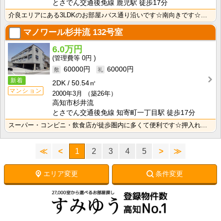
とさでん交通後免線 鹿児駅 徒歩17分
介良エリアにある3LDKのお部屋♪バス通り沿いです☆南向きです☆近くにコンビニがあり、ちょっとお買い･･･
マノワール杉井流
132号室
6.0万円
0円
60000円
60000円
新着
2DK
50.54㎡
マンション
2000年3月
（築26年）
高知市杉井流
とさでん交通後免線 知寄町一丁目駅 徒歩17分
スーパー・コンビニ・飲食店が徒歩圏内に多くて便利です☆押入れが各部屋にあるのでお部屋がすっきり片付き･･･
≪
<
1
2
3
4
5
>
≫
エリア変更
条件変更