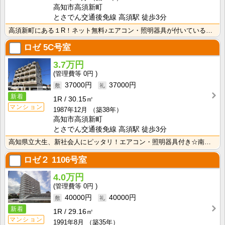
高知市高須新町
とさでん交通後免線 高須駅 徒歩3分
高須新町にある１R！ネット無料♪エアコン・照明器具が付いているので初期費用の節約になりますね！
ロゼ
5C号室
3.7万円
0円
37000円
37000円
新着
1R
30.15㎡
マンション
1987年12月
（築38年）
高知市高須新町
とさでん交通後免線 高須駅 徒歩3分
高知県立大生、新社会人にピッタリ！エアコン・照明器具付き☆南向きバルコニー・日当たり良好♪最上階はロ･･･
ロゼ２
1106号室
4.0万円
0円
40000円
40000円
新着
1R
29.16㎡
マンション
1991年8月
（築35年）