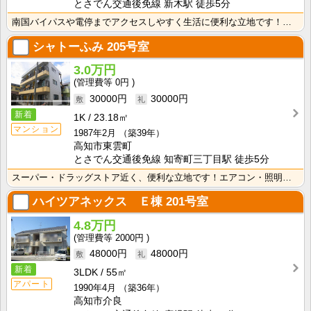
とさでん交通後免線 新木駅 徒歩5分
南国バイパスや電停までアクセスしやすく生活に便利な立地です！エアコン・照明器具が付いて初期費用の節約･･･
シャトーふみ
205号室
3.0万円
0円
30000円
30000円
新着
1K
23.18㎡
マンション
1987年2月
（築39年）
高知市東雲町
とさでん交通後免線 知寄町三丁目駅 徒歩5分
スーパー・ドラッグストア近く、便利な立地です！エアコン・照明器具が付いているので初期費用の節約になり･･･
ハイツアネックス Ｅ棟
201号室
4.8万円
2000円
48000円
48000円
新着
3LDK
55㎡
アパート
1990年4月
（築36年）
高知市介良