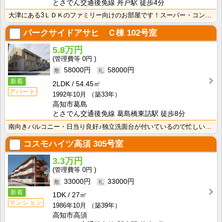
とさでん交通後免線 舟戸駅 徒歩4分
大津にある3ＬＤＫのファミリー向けのお部屋です！スーパー・コンビニ・路面電車電停も近く、便利な立地で･･･
パークサイドアサヒ Ｃ棟
102号室
5.8万円
0円
58000円
58000円
新着
2LDK
54.45㎡
アパート
1992年10月
（築33年）
高知市葛島
とさでん交通後免線 葛島橋東詰駅 徒歩8分
南向きバルコニー・日当り良好♪独立洗面台が付いているので忙しい朝の身支度も快適です！
コスモハイツ高須
305号室
3.3万円
0円
33000円
33000円
新着
1DK
27㎡
マンション
1986年10月
（築39年）
高知市高須