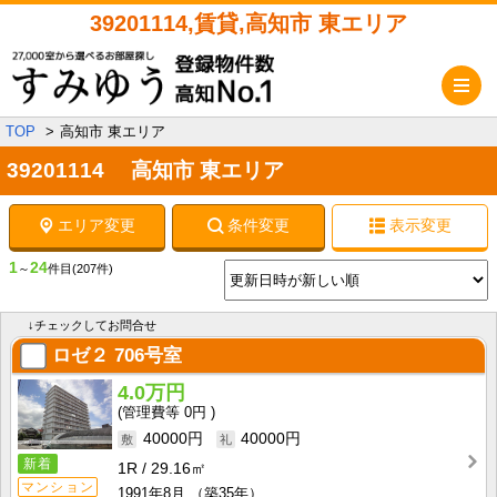
39201114,賃貸,高知市 東エリア
メ
TOP
高知市 東エリア
39201114 高知市 東エリア
エリア変更
条件変更
表示変更
1
24
～
件目
(207件)
↓チェックしてお問合せ
ロゼ２
706号室
4.0万円
0円
40000円
40000円
新着
1R
29.16㎡
マンション
1991年8月
（築35年）