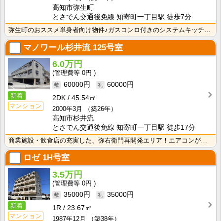
高知市弥生町
とさでん交通後免線 知寄町一丁目駅 徒歩7分
弥生町のおススメ単身者向け物件♪ガスコンロ付きのシステムキッチン！ バストイレセパレートで快適なお部･･･
マノワール杉井流
125号室
6.0万円
0円
60000円
60000円
新着
2DK
45.54㎡
マンション
2000年3月
（築26年）
高知市杉井流
とさでん交通後免線 知寄町一丁目駅 徒歩17分
商業施設・飲食店の充実した、弥右衛門再開発エリア！エアコンが付いて初期費用の節約になりますね！室内に･･･
ロゼ
1H号室
3.5万円
0円
35000円
35000円
新着
1R
23.67㎡
マンション
1987年12月
（築38年）