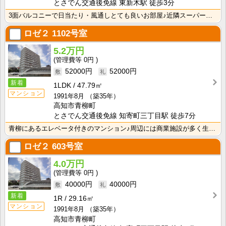
とさでん交通後免線 東新木駅 徒歩3分
3面バルコニーで日当たり・風通しとても良いお部屋♪近隣スーパー歩いて1分の分譲賃貸マンションです★
ロゼ２
1102号室
5.2万円
0円
52000円
52000円
新着
1LDK
47.79㎡
マンション
1991年8月
（築35年）
高知市青柳町
とさでん交通後免線 知寄町三丁目駅 徒歩7分
青柳にあるエレベータ付きのマンション♪周辺には商業施設が多く生活に便利な立地です！
ロゼ２
603号室
4.0万円
0円
40000円
40000円
新着
1R
29.16㎡
マンション
1991年8月
（築35年）
高知市青柳町