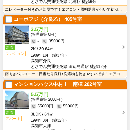
とさでん交通後免線 北浦駅 徒歩6分
エレベーター付きのお部屋です！エアコン・照明器具が付いて初期費用の節約になりますね♪
コーポフジ（介良乙）
405号室
3.5万円
0円
-
35000円
新着
2K
30.64㎡
マンション
1989年1月
（築37年）
高知市介良
とさでん交通後免線 田辺島通駅 徒歩12分
南向きバルコニー・日当たり良好♪洗濯物も乾きやすいです！エアコン付きなので暑い夏でも安心！ドアカード･･･
マンションハウス中村Ⅰ 南棟
202号室
5.5万円
2000円
55000円
55000円
新着
3LDK
64㎡
アパート
1994年3月
（築32年）
高知市大津