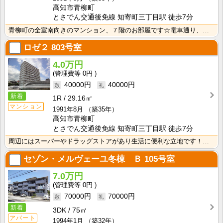
高知市青柳町
とさでん交通後免線 知寄町三丁目駅 徒歩7分
青柳町の全室南向きのマンション、７階のお部屋です☆電車通り、スーパー、ドラッグストアなど徒歩圏内にあ･･･
ロゼ２
803号室
4.0万円
0円
40000円
40000円
新着
1R
29.16㎡
マンション
1991年8月
（築35年）
高知市青柳町
とさでん交通後免線 知寄町三丁目駅 徒歩7分
周辺にはスーパーやドラッグストアがあり生活に便利な立地です！独立洗面台が付いているので忙しい朝の身支･･･
セゾン・メルヴェーユ冬棟 Ｂ
105号室
7.0万円
0円
70000円
70000円
新着
3DK
75㎡
アパート
1994年1月
（築32年）