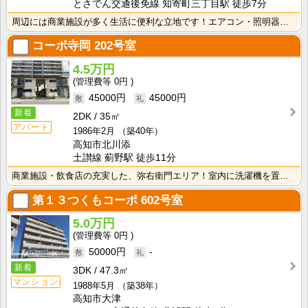
とさでん交通後免線 知寄町三丁目駅 徒歩7分
周辺には商業施設が多く生活に便利な立地です！エアコン・照明器具が付いて初期費用の節約になりますね！
コーポ寺岡
202号室
4.5万円
0円
45000円
45000円
新着
2DK
35㎡
アパート
1986年2月
（築40年）
高知市北川添
土讃線 薊野駅 徒歩11分
商業施設・飲食店の充実した、弥右衛門エリア！室内に洗濯機を置けるので家電を大切に使えますね！
第１３つくもコーポ
602号室
5.0万円
0円
50000円
-
新着
3DK
47.3㎡
マンション
1988年5月
（築38年）
高知市大津