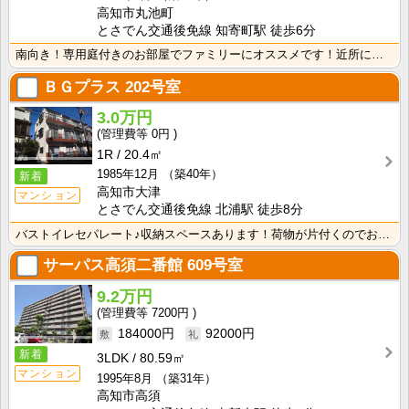
高知市丸池町
とさでん交通後免線 知寄町駅 徒歩6分
南向き！専用庭付きのお部屋でファミリーにオススメです！近所に公園があるので、休日はお散歩をしたりして･･･
ＢＧプラス
202号室
3.0万円
0円
1R
20.4㎡
1985年12月
（築40年）
新着
高知市大津
マンション
とさでん交通後免線 北浦駅 徒歩8分
バストイレセパレート♪収納スペースあります！荷物が片付くのでお部屋がすっきりしますね！ キッチンとバ･･･
サーパス高須二番館
609号室
9.2万円
7200円
184000円
92000円
新着
3LDK
80.59㎡
マンション
1995年8月
（築31年）
高知市高須