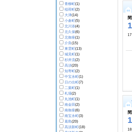
青柳町
(1)
稲荷町
(2)
大津
(14)
間
小倉町
(5)
北川添
(4)
北久保
(6)
17
北御座
(1)
介良
(15)
東雲町
(13)
城見町
(1)
杉井流
(2)
高須
(20)
知寄町
(2)
中宝永町
(1)
日の出町
(7)
二葉町
(1)
札場
(2)
丸池町
(1)
南金田
(2)
南御座
(6)
間
南宝永町
(3)
葛島
(20)
高須新町
(18)
18