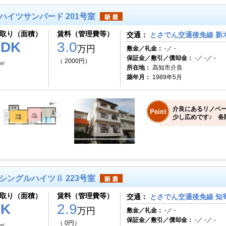
ハイツサンバード 201号室
取り（面積）
賃料（管理費等）
交通：
とさでん交通後免線 新木
1DK
3.0
万円
敷金／礼金：
-／ -
保証金／敷引／償却金：
-／ -／ -
（ 2000円）
6㎡
所在地：
高知市介良
築年月：
1989年5月
介良にあるリノベ
少し広めです♪ 各
シングルハイツⅡ 223号室
取り（面積）
賃料（管理費等）
交通：
とさでん交通後免線 知
1K
2.9
万円
敷金／礼金：
-／ -
保証金／敷引／償却金：
-／ -／ -
（ 0円）
0㎡