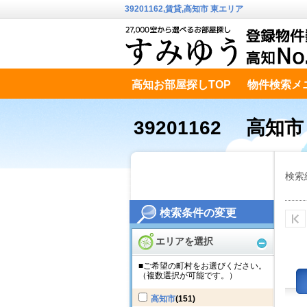
39201162,賃貸,高知市 東エリア
高知お部屋探しTOP
物件検索メ
高知市南エリア
テキストデータ
39201162 高知
検索
検索条件の変更
エリアを選択
■ご希望の町村をお選びください。
（複数選択が可能です。）
高知市
(151)