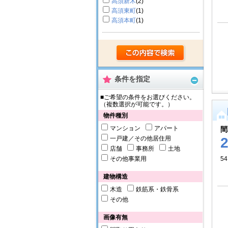
高須新木
(2)
高須東町
(1)
高須本町
(1)
条件を指定
■ご希望の条件をお選びください。
（複数選択が可能です。）
物件種別
マンション
アパート
間
一戸建／その他居住用
店舗
事務所
土地
その他事業用
54
建物構造
木造
鉄筋系・鉄骨系
その他
画像有無