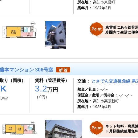
所在地：
高知市東雲町
築年月：
1987年3月
東雲町にある鉄骨
歩圏内で生活に便利
藤本マンション 306号室
取り（面積）
賃料（管理費等）
交通：
とさでん交通後免線 県
2K
3.2
万円
敷金／礼金：
-／ -
保証金／敷引／償却金：
-／ -／ -
（ 0円）
.04㎡
所在地：
高知市高須新町
築年月：
1985年4月
ネット無料・商業
ト月額接続使用無料