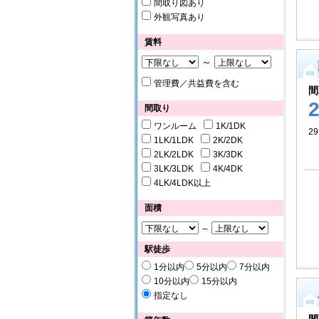
間取り図あり
外観写真あり
賃料
～
管理費／共益費を含む
間
間取り
ワンルーム
1K/1DK
29
1LK/1LDK
2K/2DK
2LK/2LDK
3K/3DK
3LK/3LDK
4K/4DK
4LK/4LDK以上
面積
～
駅徒歩
1分以内
5分以内
7分以内
10分以内
15分以内
指定なし