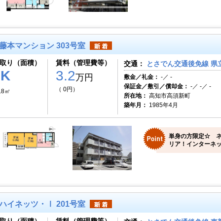
藤本マンション 303号室
取り（面積）
賃料（管理費等）
交通：
とさでん交通後免線 県
2K
3.2
万円
敷金／礼金：
-／ -
保証金／敷引／償却金：
-／ -／ -
（ 0円）
.8㎡
所在地：
高知市高須新町
築年月：
1985年4月
単身の方限定☆ 
リア！インターネッ
ハイネッツ・Ⅰ 201号室