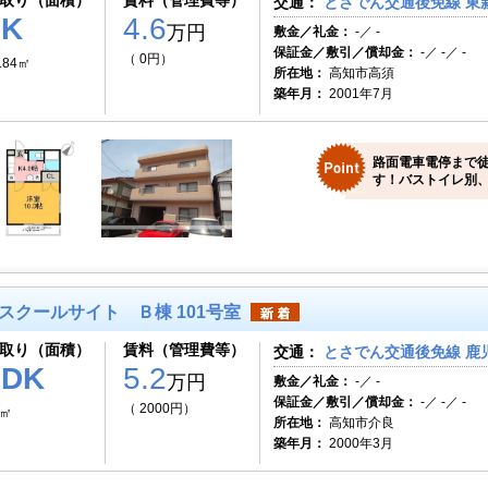
取り（面積）
賃料（管理費等）
交通：
とさでん交通後免線 東新
1K
4.6
万円
敷金／礼金：
-／ -
保証金／敷引／償却金：
-／ -／ -
（ 0円）
.84㎡
所在地：
高知市高須
築年月：
2001年7月
路面電車電停まで徒
す！バストイレ別、
スクールサイト Ｂ棟 101号室
取り（面積）
賃料（管理費等）
交通：
とさでん交通後免線 鹿児
2DK
5.2
万円
敷金／礼金：
-／ -
保証金／敷引／償却金：
-／ -／ -
（ 2000円）
1㎡
所在地：
高知市介良
築年月：
2000年3月