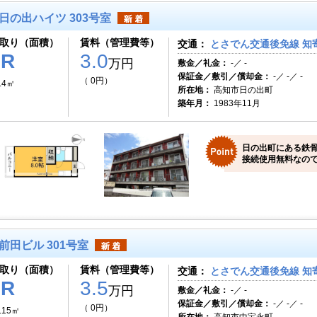
日の出ハイツ 303号室
取り（面積）
賃料（管理費等）
交通：
とさでん交通後免線 知
1R
3.0
万円
敷金／礼金：
-／ -
保証金／敷引／償却金：
-／ -／ -
（ 0円）
.4㎡
所在地：
高知市日の出町
築年月：
1983年11月
日の出町にある鉄
接続使用無料なので
前田ビル 301号室
取り（面積）
賃料（管理費等）
交通：
とさでん交通後免線 知
1R
3.5
万円
敷金／礼金：
-／ -
保証金／敷引／償却金：
-／ -／ -
（ 0円）
.15㎡