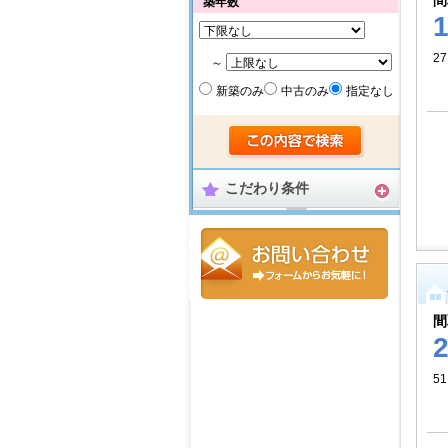
間
築年数
27
～
新築のみ
中古のみ
指定なし
こだわり条件
間
5