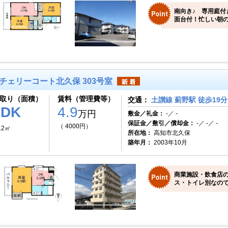
南向き♪ 専用庭付
面台付！忙しい朝の
チェリーコート北久保 303号室
取り（面積）
賃料（管理費等）
交通：
土讃線 薊野駅 徒歩19分
1DK
4.9
万円
敷金／礼金：
-／ -
保証金／敷引／償却金：
-／ -／ -
（ 4000円）
.2㎡
所在地：
高知市北久保
築年月：
2003年10月
商業施設・飲食店
ス・トイレ別なので