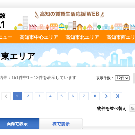
ニュー
高知市中心エリア
高知市北エリア
高知市西エ
市 東エリア
結果：151件中1～12件を表示しています
表示件数：
1
2
3
4
5
6
7
8
物件を並べ替え
新