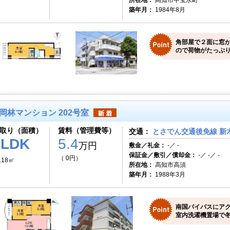
所在地：
高知市中宝永町
築年月：
1984年8月
角部屋で２面に窓
ので荷物がたっぷり
岡林マンション 202号室
取り（面積）
賃料（管理費等）
交通：
とさでん交通後免線 新木
2LDK
5.4
万円
敷金／礼金：
-／ -
保証金／敷引／償却金：
-／ -／ -
（ 0円）
.18㎡
所在地：
高知市高須
築年月：
1988年3月
南国バイパスにア
室内洗濯機置場で