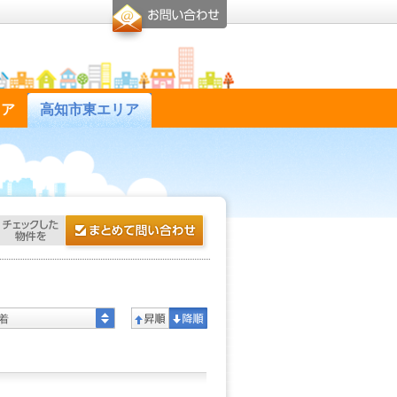
リア
高知市東エリア
着