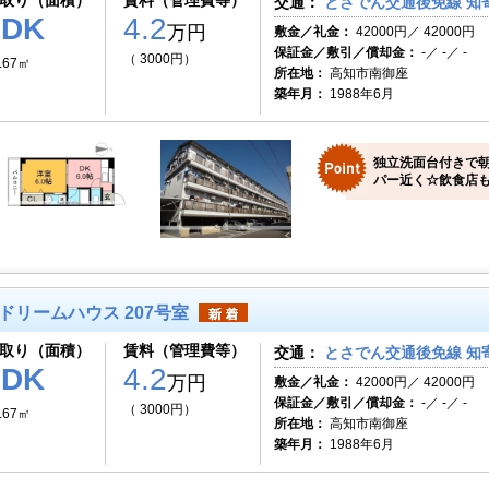
取り（面積）
賃料（管理費等）
交通：
とさでん交通後免線 知寄
1DK
4.2
万円
敷金／礼金：
42000円／ 42000円
保証金／敷引／償却金：
-／ -／ -
（ 3000円）
.67㎡
所在地：
高知市南御座
築年月：
1988年6月
独立洗面台付きで朝
パー近く☆飲食店
ドリームハウス 207号室
取り（面積）
賃料（管理費等）
交通：
とさでん交通後免線 知寄
1DK
4.2
万円
敷金／礼金：
42000円／ 42000円
保証金／敷引／償却金：
-／ -／ -
（ 3000円）
.67㎡
所在地：
高知市南御座
築年月：
1988年6月