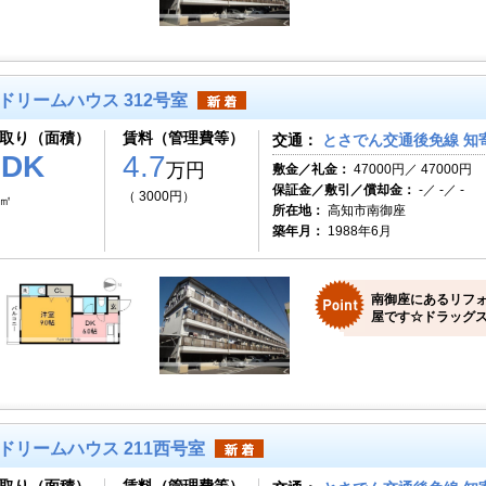
ドリームハウス 312号室
取り（面積）
賃料（管理費等）
交通：
とさでん交通後免線 知寄
1DK
4.7
万円
敷金／礼金：
47000円／ 47000円
保証金／敷引／償却金：
-／ -／ -
（ 3000円）
3㎡
所在地：
高知市南御座
築年月：
1988年6月
南御座にあるリフ
屋です☆ドラッグス
ドリームハウス 211西号室