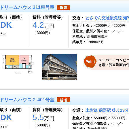
ドリームハウス 211東号室
取り（面積）
賃料（管理費等）
交通：
とさでん交通後免線 知寄
1DK
4.2
万円
敷金／礼金：
42000円／ 42000円
保証金／敷引／償却金：
-／ -／ -
（ 3000円）
.5㎡
所在地：
高知市南御座
築年月：
1988年6月
スーパー・コンビ
き場・独立洗面台付
ドリームハウス２ 401号室
取り（面積）
賃料（管理費等）
交通：
土讃線 薊野駅 徒歩13分
1DK
5.5
万円
敷金／礼金：
55000円／ 55000円
保証金／敷引／償却金：
-／ -／ -
（ 5000円）
.72㎡