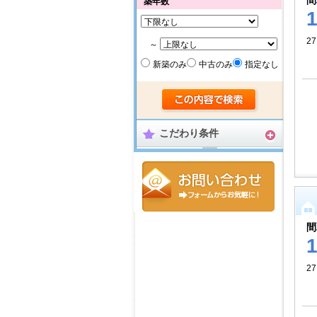
間
築年数
27
～
新築のみ
中古のみ
指定なし
こだわり条件
間
27