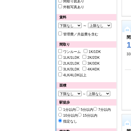
間取り図あり
外観写真あり
賃料
～
管理費／共益費を含む
間
間取り
ワンルーム
1K/1DK
3
1LK/1LDK
2K/2DK
2LK/2LDK
3K/3DK
3LK/3LDK
4K/4DK
4LK/4LDK以上
面積
～
駅徒歩
1分以内
5分以内
7分以内
10分以内
15分以内
指定なし