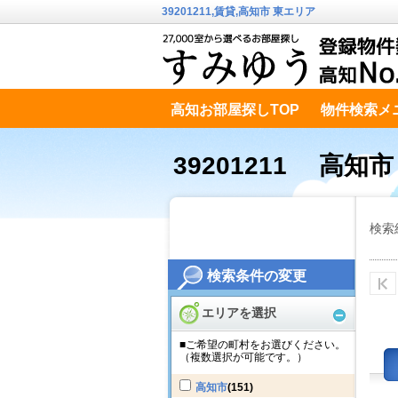
39201211,賃貸,高知市 東エリア
高知お部屋探しTOP
物件検索メ
高知市南エリア
テキストデータ
39201211 高知
検索
検索条件の変更
エリアを選択
■ご希望の町村をお選びください。
（複数選択が可能です。）
高知市
(151)