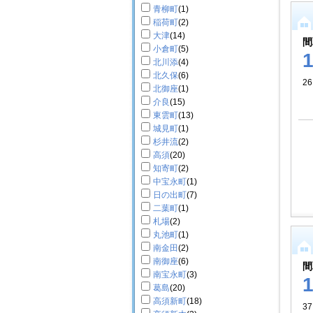
青柳町
(1)
稲荷町
(2)
大津
(14)
間
小倉町
(5)
北川添
(4)
北久保
(6)
26
北御座
(1)
介良
(15)
東雲町
(13)
城見町
(1)
杉井流
(2)
高須
(20)
知寄町
(2)
中宝永町
(1)
日の出町
(7)
二葉町
(1)
札場
(2)
丸池町
(1)
南金田
(2)
南御座
(6)
間
南宝永町
(3)
葛島
(20)
高須新町
(18)
37