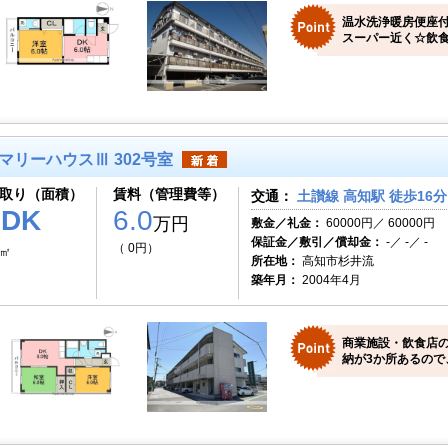
温水洗浄暖房便座
スーパー近く☆飲
マリーハウスⅢ 302号室
取り（面積）
賃料（管理費等）
交通：
土讃線 高知駅 徒歩16分
2DK
6.0
万円
敷金／礼金：
60000円／ 60000円
保証金／敷引／償却金：
-／ -／ -
（ 0円）
8㎡
所在地：
高知市杉井流
築年月：
2004年4月
商業施設・飲食店
納が3か所あるので