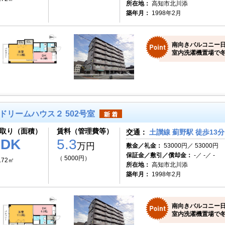
所在地：
高知市北川添
築年月：
1998年2月
南向きバルコニー
室内洗濯機置場で冬
ドリームハウス２ 502号室
取り（面積）
賃料（管理費等）
交通：
土讃線 薊野駅 徒歩13分
1DK
5.3
万円
敷金／礼金：
53000円／ 53000円
保証金／敷引／償却金：
-／ -／ -
（ 5000円）
.72㎡
所在地：
高知市北川添
築年月：
1998年2月
南向きバルコニー
室内洗濯機置場で冬