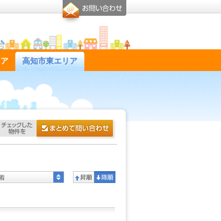
リア
高知市東エリア
着