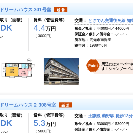
ドリームハウス 301号室
取り（面積）
賃料（管理費等）
交通：
とさでん交通後免線 知寄
1DK
4.4
万円
敷金／礼金：
44000円／ 44000円
保証金／敷引／償却金：
-／ -／ -
（ 3000円）
5㎡
所在地：
高知市南御座
築年月：
1988年6月
周辺にはスーパー
す！シャンプードレ
ドリームハウス２ 308号室
取り（面積）
賃料（管理費等）
交通：
土讃線 薊野駅 徒歩13分
1DK
5.3
万円
敷金／礼金：
53000円／ 53000円
保証金／敷引／償却金：
-／ -／ -
（ 5000円）
.72㎡