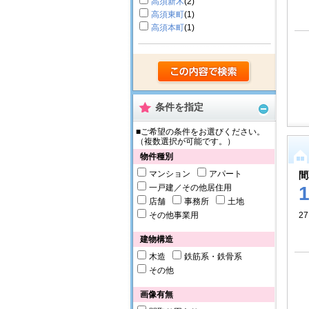
高須新木
(2)
高須東町
(1)
高須本町
(1)
条件を指定
■ご希望の条件をお選びください。
（複数選択が可能です。）
物件種別
マンション
アパート
間
一戸建／その他居住用
店舗
事務所
土地
その他事業用
27
建物構造
木造
鉄筋系・鉄骨系
その他
画像有無