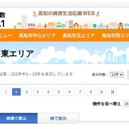
ニュー
高知市中心エリア
高知市北エリア
高知市西エ
市 東エリア
結果：151件中1～12件を表示しています
表示件数：
1
2
3
4
5
6
7
8
物件を並べ替え
新