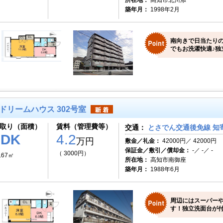
所在地：
高知市北川添
築年月：
1998年2月
南向きで日当たり
でもお洗濯快適♪独
ドリームハウス 302号室
取り（面積）
賃料（管理費等）
交通：
とさでん交通後免線 知寄
1DK
4.2
万円
敷金／礼金：
42000円／ 42000円
保証金／敷引／償却金：
-／ -／ -
（ 3000円）
.67㎡
所在地：
高知市南御座
築年月：
1988年6月
周辺にはスーパー
す！独立洗面台が付