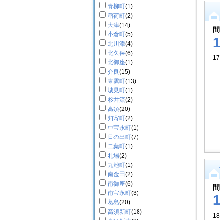
青柳町
(1)
稲荷町
(2)
大津
(14)
間
小倉町
(5)
北川添
(4)
北久保
(6)
17
北御座
(1)
介良
(15)
東雲町
(13)
城見町
(1)
杉井流
(2)
高須
(20)
知寄町
(2)
中宝永町
(1)
日の出町
(7)
二葉町
(1)
札場
(2)
丸池町
(1)
南金田
(2)
南御座
(6)
間
南宝永町
(3)
葛島
(20)
高須新町
(18)
18