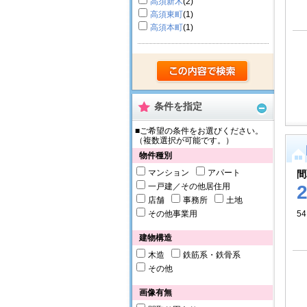
高須新木
(2)
高須東町
(1)
高須本町
(1)
条件を指定
■ご希望の条件をお選びください。
（複数選択が可能です。）
物件種別
マンション
アパート
間
一戸建／その他居住用
店舗
事務所
土地
その他事業用
54
建物構造
木造
鉄筋系・鉄骨系
その他
画像有無