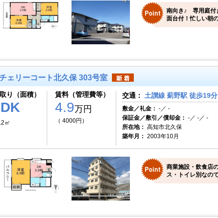
南向き♪ 専用庭付
面台付！忙しい朝の
チェリーコート北久保 303号室
取り（面積）
賃料（管理費等）
交通：
土讃線 薊野駅 徒歩19分
1DK
4.9
万円
敷金／礼金：
-／ -
保証金／敷引／償却金：
-／ -／ -
（ 4000円）
.2㎡
所在地：
高知市北久保
築年月：
2003年10月
商業施設・飲食店
ス・トイレ別なので