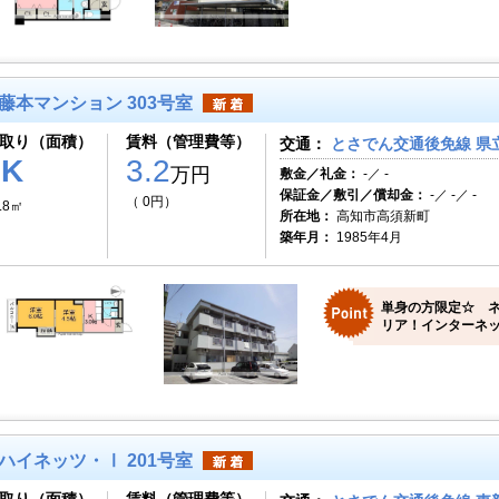
藤本マンション 303号室
取り（面積）
賃料（管理費等）
交通：
とさでん交通後免線 県
2K
3.2
万円
敷金／礼金：
-／ -
保証金／敷引／償却金：
-／ -／ -
（ 0円）
.8㎡
所在地：
高知市高須新町
築年月：
1985年4月
単身の方限定☆ 
リア！インターネッ
ハイネッツ・Ⅰ 201号室