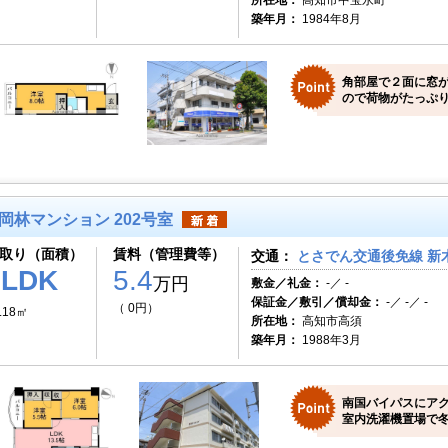
所在地：
高知市中宝永町
築年月：
1984年8月
角部屋で２面に窓
ので荷物がたっぷり
岡林マンション 202号室
取り（面積）
賃料（管理費等）
交通：
とさでん交通後免線 新木
2LDK
5.4
万円
敷金／礼金：
-／ -
保証金／敷引／償却金：
-／ -／ -
（ 0円）
.18㎡
所在地：
高知市高須
築年月：
1988年3月
南国バイパスにア
室内洗濯機置場で