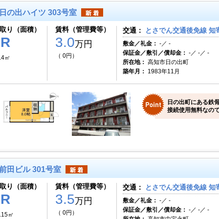
日の出ハイツ 303号室
取り（面積）
賃料（管理費等）
交通：
とさでん交通後免線 知
1R
3.0
万円
敷金／礼金：
-／ -
保証金／敷引／償却金：
-／ -／ -
（ 0円）
.4㎡
所在地：
高知市日の出町
築年月：
1983年11月
日の出町にある鉄
接続使用無料なので
前田ビル 301号室
取り（面積）
賃料（管理費等）
交通：
とさでん交通後免線 知
1R
3.5
万円
敷金／礼金：
-／ -
保証金／敷引／償却金：
-／ -／ -
（ 0円）
.15㎡