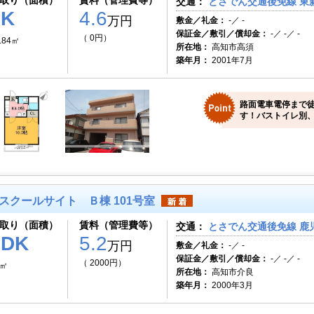
取り（面積）
賃料（管理費等）
交通：
とさでん交通後免線 東新
1K
4.6
万円
敷金／礼金：
-／ -
保証金／敷引／償却金：
-／ -／ -
（ 0円）
.84㎡
所在地：
高知市高須
築年月：
2001年7月
路面電車電停まで徒
す！バストイレ別、
スクールサイト Ｂ棟 101号室
取り（面積）
賃料（管理費等）
交通：
とさでん交通後免線 鹿児
2DK
5.2
万円
敷金／礼金：
-／ -
保証金／敷引／償却金：
-／ -／ -
（ 2000円）
1㎡
所在地：
高知市介良
築年月：
2000年3月