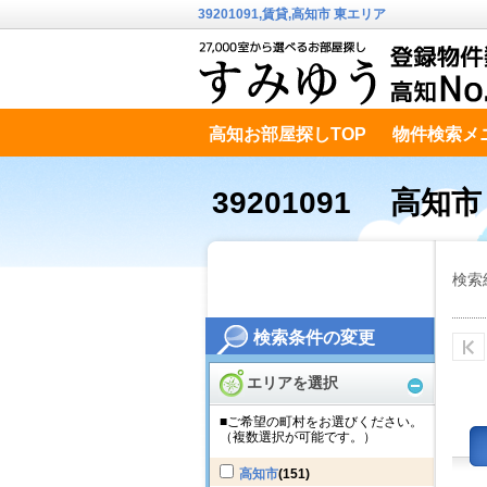
39201091,賃貸,高知市 東エリア
高知お部屋探しTOP
物件検索メ
高知市南エリア
テキストデータ
39201091 高知
検索
検索条件の変更
エリアを選択
■ご希望の町村をお選びください。
（複数選択が可能です。）
高知市
(151)