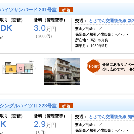
ハイツサンバード 201号室
取り（面積）
賃料（管理費等）
交通：
とさでん交通後免線 新木
1DK
3.0
万円
敷金／礼金：
-／ -
保証金／敷引／償却金：
-／ -／ -
（ 2000円）
6㎡
所在地：
高知市介良
築年月：
1989年5月
介良にあるリノベ
少し広めです♪ 各
シングルハイツⅡ 223号室
取り（面積）
賃料（管理費等）
交通：
とさでん交通後免線 知
1K
2.9
万円
敷金／礼金：
-／ -
保証金／敷引／償却金：
-／ -／ -
（ 0円）
0㎡