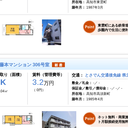
所在地：
高知市東雲町
築年月：
1987年3月
東雲町にある鉄骨
歩圏内で生活に便利
藤本マンション 306号室
取り（面積）
賃料（管理費等）
交通：
とさでん交通後免線 県
2K
3.2
万円
敷金／礼金：
-／ -
保証金／敷引／償却金：
-／ -／ -
（ 0円）
.04㎡
所在地：
高知市高須新町
築年月：
1985年4月
ネット無料・商業
ト月額接続使用無料