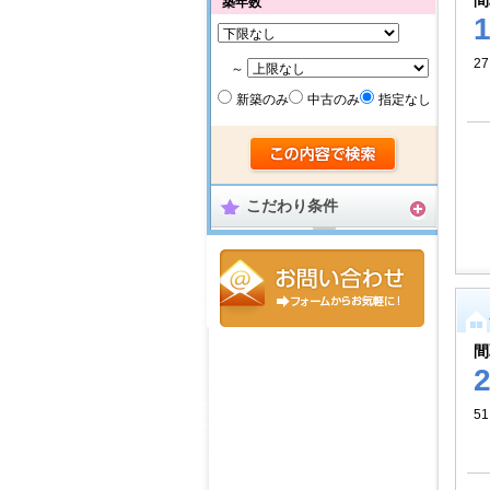
間
築年数
27
～
新築のみ
中古のみ
指定なし
こだわり条件
間
5