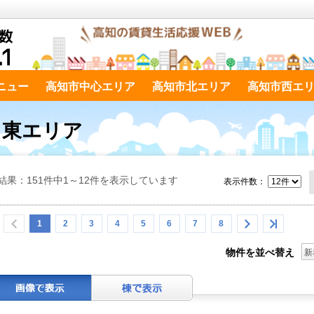
ニュー
高知市中心エリア
高知市北エリア
高知市西エ
市 東エリア
結果：151件中1～12件を表示しています
表示件数：
1
2
3
4
5
6
7
8
物件を並べ替え
新