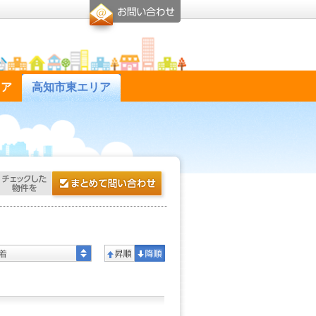
リア
高知市東エリア
着