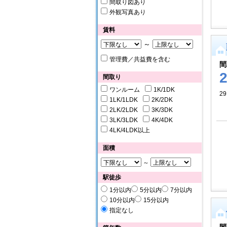
間取り図あり
外観写真あり
賃料
～
管理費／共益費を含む
間
間取り
ワンルーム
1K/1DK
29
1LK/1LDK
2K/2DK
2LK/2LDK
3K/3DK
3LK/3LDK
4K/4DK
4LK/4LDK以上
面積
～
駅徒歩
1分以内
5分以内
7分以内
10分以内
15分以内
指定なし