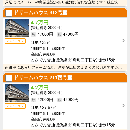
周辺にはスーパーや商業施設があり生活に便利な立地です！独立洗面台が付いているので忙しい朝の身支度も快･･･
ドリームハウス
312号室
4.7万円
3000円
47000円
47000円
マンション
1DK
33㎡
1988年6月
（築38年）
高知市南御座
とさでん交通後免線 知寄町二丁目駅 徒歩15分
南御座にあるリフォーム済み、洋室が広めの１ＤＫのお部屋です☆ドラッグストア・スーパー近く☆飲食店も充･･･
ドリームハウス
211西号室
4.2万円
3000円
42000円
42000円
マンション
1DK
27.67㎡
1988年6月
（築38年）
高知市南御座
とさでん交通後免線 知寄町二丁目駅 徒歩15分