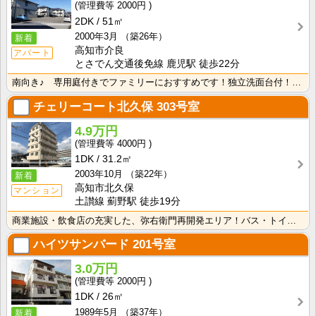
2000円
2DK
51㎡
2000年3月
（築26年）
新着
高知市介良
アパート
とさでん交通後免線 鹿児駅 徒歩22分
南向き♪ 専用庭付きでファミリーにおすすめです！独立洗面台付！忙しい朝の準備や寝ぐせ直し、お化粧等に･･･
チェリーコート北久保
303号室
4.9万円
4000円
1DK
31.2㎡
2003年10月
（築22年）
新着
高知市北久保
マンション
土讃線 薊野駅 徒歩19分
商業施設・飲食店の充実した、弥右衛門再開発エリア！バス・トイレ別なので、ゆったり湯船に浸かれますね！･･･
ハイツサンバード
201号室
3.0万円
2000円
1DK
26㎡
1989年5月
（築37年）
新着