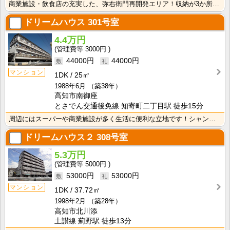
商業施設・飲食店の充実した、弥右衛門再開発エリア！収納が3か所あるので、荷物の多いファミリーも安心！･･･
ドリームハウス
301号室
4.4万円
3000円
44000円
44000円
マンション
1DK
25㎡
1988年6月
（築38年）
高知市南御座
とさでん交通後免線 知寄町二丁目駅 徒歩15分
周辺にはスーパーや商業施設が多く生活に便利な立地です！シャンプードレッサーが付いているので忙しい朝の･･･
ドリームハウス２
308号室
5.3万円
5000円
53000円
53000円
マンション
1DK
37.72㎡
1998年2月
（築28年）
高知市北川添
土讃線 薊野駅 徒歩13分