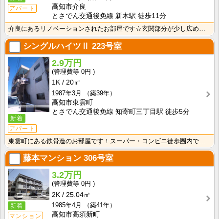
高知市介良
アパート
とさでん交通後免線 新木駅 徒歩11分
介良にあるリノベーションされたお部屋です☆玄関部分が少し広めです♪ 各階お部屋は２世帯ずつです！
シングルハイツⅡ
223号室
2.9万円
0円
1K
20㎡
1987年3月
（築39年）
高知市東雲町
とさでん交通後免線 知寄町三丁目駅 徒歩5分
新着
アパート
東雲町にある鉄骨造のお部屋です！スーパー・コンビニ徒歩圏内で生活に便利な立地♪
藤本マンション
306号室
3.2万円
0円
2K
25.04㎡
1985年4月
（築41年）
新着
高知市高須新町
マンション