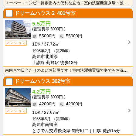
スーパー・コンビニ徒歩圏内の便利な立地！室内洗濯機置き場・独立洗面台付き☆ トイレは温水洗浄便座付き･･･
ドリームハウス２
401号室
5.5万円
5000円
55000円
55000円
マンション
1DK
37.72㎡
1998年2月
（築28年）
高知市北川添
土讃線 薊野駅 徒歩13分
南向きで日当たりのよいお部屋です！室内洗濯機置場で冬でもお洗濯快適♪独立洗面台があるので、忙しい朝の･･･
ドリームハウス
302号室
4.2万円
3000円
42000円
42000円
マンション
1DK
27.67㎡
1988年6月
（築38年）
高知市南御座
とさでん交通後免線 知寄町二丁目駅 徒歩15分