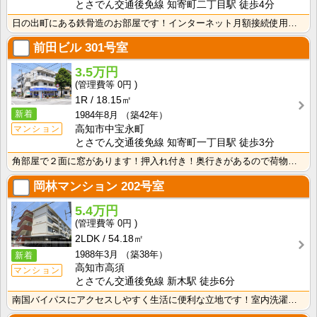
とさでん交通後免線 知寄町二丁目駅 徒歩4分
日の出町にある鉄骨造のお部屋です！インターネット月額接続使用無料なので、月々の生活費の節約にもなりま･･･
前田ビル
301号室
3.5万円
0円
1R
18.15㎡
新着
1984年8月
（築42年）
マンション
高知市中宝永町
とさでん交通後免線 知寄町一丁目駅 徒歩3分
角部屋で２面に窓があります！押入れ付き！奥行きがあるので荷物がたっぷり収納できます！ 大きめのシュー･･･
岡林マンション
202号室
5.4万円
0円
2LDK
54.18㎡
1988年3月
（築38年）
新着
高知市高須
マンション
とさでん交通後免線 新木駅 徒歩6分
南国バイパスにアクセスしやすく生活に便利な立地です！室内洗濯機置場で冬でもお洗濯快適！