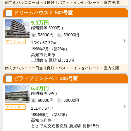
南向きバルコニー日当り良好！バス・トイレセパレート！室内洗濯機置場で冬でもお洗濯快適♪独立洗面台があ･･･
ドリームハウス２
502号室
5.3万円
5000円
53000円
53000円
マンション
1DK
37.72㎡
1998年2月
（築28年）
高知市北川添
土讃線 薊野駅 徒歩13分
南向きバルコニー日当り良好！バス・トイレセパレート！室内洗濯機置場で冬でもお洗濯快適♪独立洗面台があ･･･
ビラ・プリンチペⅠ
206号室
6.0万円
0円
60000円
60000円
マンション
2LDK
57㎡
1994年6月
（築32年）
高知市介良
とさでん交通後免線 鹿児駅 徒歩15分