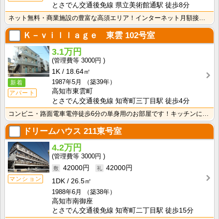
とさでん交通後免線 県立美術館通駅 徒歩8分
ネット無料・商業施設の豊富な高須エリア！インターネット月額接続使用無料なので、月々の生活費の節約にも･･･
Ｋ－ｖｉｌｌａｇｅ 東雲
102号室
3.1万円
3000円
1K
18.64㎡
1987年5月
（築39年）
新着
高知市東雲町
アパート
とさでん交通後免線 知寄町三丁目駅 徒歩4分
コンビニ・路面電車電停徒歩6分の単身用のお部屋です！キッチンに窓があるのでお料理中の換気に便利！ バ･･･
ドリームハウス
211東号室
4.2万円
3000円
42000円
42000円
マンション
1DK
26.5㎡
1988年6月
（築38年）
高知市南御座
とさでん交通後免線 知寄町二丁目駅 徒歩15分