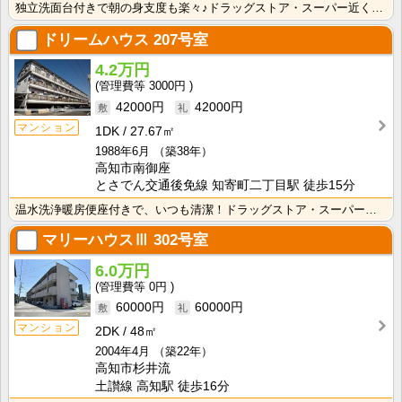
独立洗面台付きで朝の身支度も楽々♪ドラッグストア・スーパー近く☆飲食店も充実の立地です！
ドリームハウス
207号室
4.2万円
3000円
42000円
42000円
マンション
1DK
27.67㎡
1988年6月
（築38年）
高知市南御座
とさでん交通後免線 知寄町二丁目駅 徒歩15分
温水洗浄暖房便座付きで、いつも清潔！ドラッグストア・スーパー近く☆飲食店も充実の立地です！
マリーハウスⅢ
302号室
6.0万円
0円
60000円
60000円
マンション
2DK
48㎡
2004年4月
（築22年）
高知市杉井流
土讃線 高知駅 徒歩16分