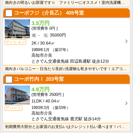
南向きの明るいお部屋です☆ ファミリーにオススメ！室内洗濯機置き場・独立洗面台があるので水回りも快適･･･
コーポフジ（介良乙）
405号室
3.5万円
0円
-
35000円
マンション
2K
30.64㎡
1989年1月
（築37年）
高知市介良
とさでん交通後免線 田辺島通駅 徒歩12分
南向きバルコニー・日当たり良好♪洗濯物も乾きやすいです！エアコン付きなので暑い夏でも安心！ドアカード･･･
コーポ竹内Ⅰ
203号室
4.9万円
2500円
1LDK
40.04㎡
1993年3月
（築33年）
アパート
高知市介良
とさでん交通後免線 鹿児駅 徒歩14分
初期費用大部分とお家賃のお支払いはクレジット払い選べます！バス・トイレ別なので、ゆったり湯船に浸かれ･･･