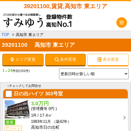
39201100,賃貸,高知市 東エリア
メ
TOP
高知市 東エリア
39201100 高知市 東エリア
エリア変更
条件変更
表示変更
1
24
～
件目
(151件)
↓チェックしてお問合せ
日の出ハイツ
303号室
3.0万円
0円
1R
17.4㎡
1983年11月
（築42年）
新着
高知市日の出町
アパート