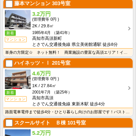
藤本マンション
303号室
3.2万円
0円
2K
29.8㎡
1985年4月
（築41年）
新着
高知市高須新町
マンション
とさでん交通後免線 県立美術館通駅 徒歩8分
単身の方限定☆ ネット無料！ 商業施設の豊富な高須エリア！インターネット月額接続使用無料なので、月々･･･
ハイネッツ・Ⅰ
201号室
4.6万円
0円
1K
27.84㎡
2001年7月
（築25年）
新着
高知市高須
マンション
とさでん交通後免線 東新木駅 徒歩4分
路面電車電停まで徒歩4分・ひとり暮らし向けのお部屋です！バストイレ別、室内洗濯機置場、独立洗面台付き･･･
スクールサイト Ｂ棟
101号室
5.2万円