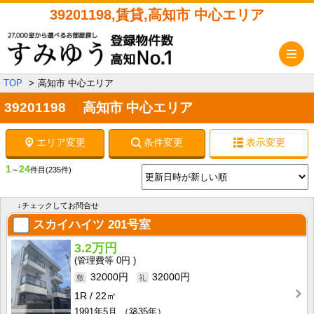
39201198,賃貸,高知市 中心エリア
メ
TOP
高知市 中心エリア
39201198 高知市 中心エリア
エリア変更
条件変更
表示変更
1
24
～
件目
(235件)
↓チェックしてお問合せ
スカイハイツ
201号室
3.2万円
0円
32000円
32000円
1R
22㎡
1991年5月
（築35年）