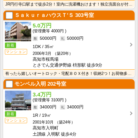
JR円行寺口駅まで徒歩2分！室内に洗濯機おけます！独立洗面台が付いているので忙しい朝の身支度も快適で･･･
ＳａｋｕｒａハウスＴ’Ｓ
303号室
5.0万円
4000円
50000円
50000円
新着
1DK
35㎡
マンション
2006年3月
（築20年）
高知市桜馬場
とさでん交通伊野線 枡形駅 徒歩9分
有ったら嬉しいオートロック・宅配ＢＯＸ付き！収納2つ！お荷物多い方でも安心です♪♪
モンベル入明
202号室
3.4万円
3100円
34000円
34000円
新着
1R
19㎡
マンション
2001年10月
（築24年）
高知市入明町
土讃線 入明駅 徒歩4分