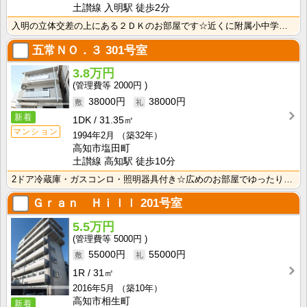
土讃線 入明駅 徒歩2分
入明の立体交差の上にある２ＤＫのお部屋です☆近くに附属小中学校、高知県警のある立地です！中心地なのに･･･
五常ＮＯ．３
301号室
3.8万円
2000円
38000円
38000円
新着
1DK
31.35㎡
マンション
1994年2月
（築32年）
高知市塩田町
土讃線 高知駅 徒歩10分
2ドア冷蔵庫・ガスコンロ・照明器具付き☆広めのお部屋でゆったり♪ エアコン付きです！
Ｇｒａｎ Ｈｉｌｌ
201号室
5.5万円
5000円
55000円
55000円
1R
31㎡
2016年5月
（築10年）
高知市相生町
新着