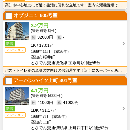
高知市中心地にほど近く生活に便利な立地です！室内洗濯機置場で冬でもお洗濯快適！バス・トイレ別なので、･･･
オブジェ１
605号室
3.2万円
0円
32000円
-
新着
1K
17.01㎡
マンション
1989年11月
（築36年）
高知市桜井町
とさでん交通後免線 宝永町駅 徒歩5分
バス・トイレ別の単身の方向けのお部屋です！近くにスーパーがあるので、買い物に便利な立地です♪
アーバンハイツ上町
301号室
4.1万円
5000円
41000円
41000円
新着
1DK
31.17㎡
マンション
1988年7月
（築38年）
高知市上町
とさでん交通伊野線 上町四丁目駅 徒歩2分