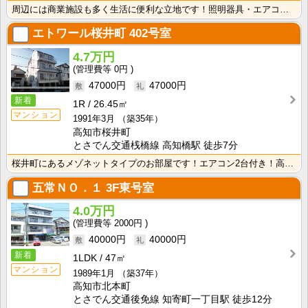
周辺には商業施設も多く生活に便利な立地です！照明器具・エアコンが付いて初期費用の節約になりますね！
エトワール桜井町
402号室
4.7万円
0円
47000円
47000円
新着
1R
26.45㎡
マンション
1991年3月
（築35年）
高知市桜井町
とさでん交通桟橋線 高知橋駅 徒歩7分
桜井町にあるメゾネットタイプのお部屋です！エアコン2台付き！高知市中心地にほど近く生活に便利な立地で･･･
五常ＮＯ．１
3F東号室
4.0万円
2000円
40000円
40000円
新着
1LDK
47㎡
マンション
1989年1月
（築37年）
高知市北本町
とさでん交通後免線 知寄町一丁目駅 徒歩12分