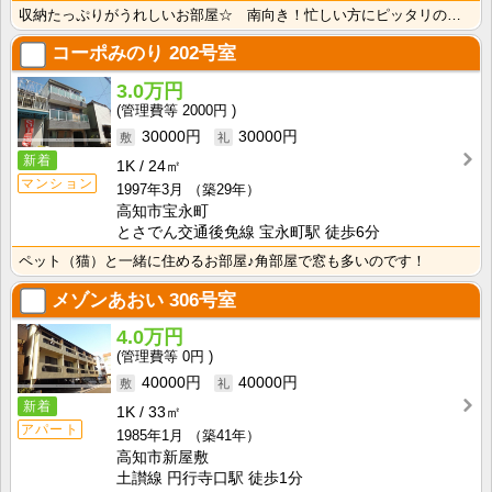
収納たっぷりがうれしいお部屋☆ 南向き！忙しい方にピッタリの立地♪ 中心地徒歩圏でとっても便利です！
コーポみのり
202号室
3.0万円
2000円
30000円
30000円
新着
1K
24㎡
マンション
1997年3月
（築29年）
高知市宝永町
とさでん交通後免線 宝永町駅 徒歩6分
ペット（猫）と一緒に住めるお部屋♪角部屋で窓も多いのです！
メゾンあおい
306号室
4.0万円
0円
40000円
40000円
新着
1K
33㎡
アパート
1985年1月
（築41年）
高知市新屋敷
土讃線 円行寺口駅 徒歩1分