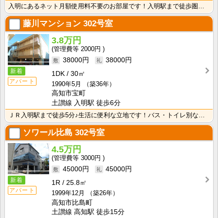
入明にあるネット月額使用料不要のお部屋です！入明駅まで徒歩圏内の生活に便利な立地です！
藤川マンション
302号室
3.8万円
2000円
38000円
38000円
新着
1DK
30㎡
アパート
1990年5月
（築36年）
高知市宝町
土讃線 入明駅 徒歩6分
ＪＲ入明駅まで徒歩5分♪生活に便利な立地です！バス・トイレ別なので、ゆったり湯船に浸かれますね！
ソワール比島
302号室
4.5万円
3000円
45000円
45000円
新着
1R
25.8㎡
アパート
1999年12月
（築26年）
高知市比島町
土讃線 高知駅 徒歩15分