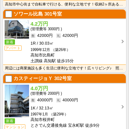
高知市中心街まで自転車で行ける、便利な立地です！収納2ヶ所あるのが嬉しいですね！
ソワール比島
301号室
4.2万円
3000円
42000円
42000円
新着
1R
30.03㎡
アパート
1999年12月
（築26年）
高知市比島町
土讃線 高知駅 徒歩15分
周辺には商業施設も多く生活に便利な立地です！広々リビング♪ 照明器具・エアコンが付いて初期費用の節約･･･
カスティージョＹ
302号室
4.0万円
2000円
40000円
40000円
1K
32.13㎡
1997年1月
（築29年）
高知市桜井町
新着
とさでん交通後免線 宝永町駅 徒歩9分
マンション