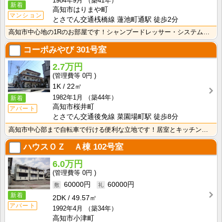
1984年9月
（築41年）
新着
高知市はりまや町
マンション
とさでん交通桟橋線 蓮池町通駅 徒歩2分
高知市中心地の1Rのお部屋です！シャンプードレッサー・システムキッチン等、充実した設備がうれしいです･･･
コーポみやび
301号室
2.7万円
0円
1K
22㎡
1982年1月
（築44年）
新着
高知市桜井町
アパート
とさでん交通後免線 菜園場町駅 徒歩8分
高知市中心部まで自転車で行ける便利な立地です！居室とキッチンが独立している1Ｋのお部屋なので、におい･･･
ハウスＯＺ Ａ棟
102号室
6.0万円
0円
60000円
60000円
新着
2DK
49.57㎡
アパート
1992年4月
（築34年）
高知市小津町