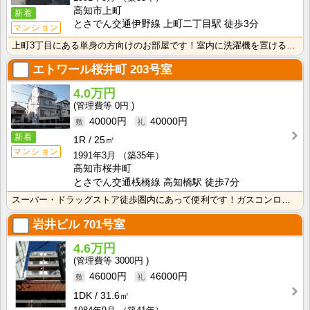
高知市上町
新着
とさでん交通伊野線 上町二丁目駅 徒歩3分
マンション
上町3丁目にある単身の方向けのお部屋です！室内に洗濯機を置けるので家電を大切に使えますね！
エトワール桜井町
203号室
4.0万円
0円
40000円
40000円
新着
1R
25㎡
マンション
1991年3月
（築35年）
高知市桜井町
とさでん交通桟橋線 高知橋駅 徒歩7分
スーパー・ドラッグストア徒歩圏内にあって便利です！ガスコンロ２口つきのシステムキッチン♪ お料理が楽･･･
岩井ビル
701号室
4.6万円
3000円
46000円
46000円
1DK
31.6㎡