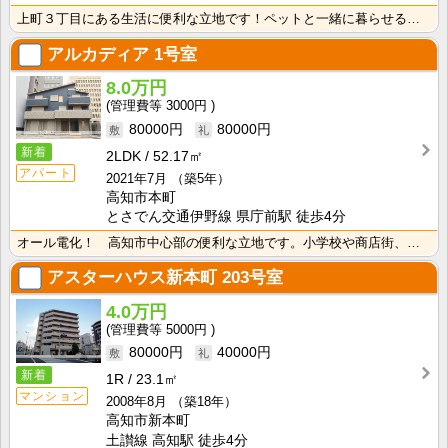
上町３丁目にある生活に便利な立地です！ペットと一緒に暮らせるお部屋です！ペット飼育の場合は、敷金1ヶ･･･
アルカディア
1号室
8.0万円
3000円
80000円
80000円
新着
2LDK
52.17㎡
アパート
2021年7月
（築5年）
高知市本町
とさでん交通伊野線 県庁前駅 徒歩4分
オール電化！ 高知市中心部の便利な立地です。小学校や商店街、オフィス街にラクラク徒歩圏のお部屋！ エ･･･
アスターハウス新本町
203号室
4.0万円
5000円
80000円
40000円
新着
1R
23.1㎡
マンション
2008年8月
（築18年）
高知市新本町
土讃線 高知駅 徒歩4分