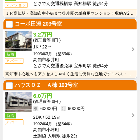
とさでん交通桟橋線 高知橋駅 徒歩4分
マンション
ＪＲ高知駅・高知市中心街まで徒歩圏の単身用マンション！収納が2か所あるのですっきり暮らせますね！ オ･･･
コーポ田淵
203号室
3.2万円
0円
1K
22㎡
1993年3月
（築33年）
新着
高知市桜井町
アパート
とさでん交通後免線 宝永町駅 徒歩4分
高知市中心地へもアクセスしやすく生活に便利な立地です！バス・トイレ別なので、ゆったり湯船に浸かれます･･･
ハウスＯＺ Ａ棟
103号室
6.0万円
0円
60000円
60000円
新着
2DK
52.19㎡
アパート
1992年4月
（築34年）
高知市小津町
土讃線 入明駅 徒歩2分