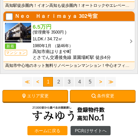
高知駅徒歩圏内！イオン高知も徒歩圏内！オートロックやエレベーターもあり立地でも選ばれる物件★どこに行･･･
Ｎｅｏ Ｈａｒｉｍａｙａ
302号室
6.5万円
3500円
1LDK
34.72㎡
1980年1月
（築46年）
新着
高知市南はりまや町
マンション
とさでん交通後免線 菜園場町駅 徒歩4分
高知市中心地のネット無料リノベーションマンション！中心オフィス街に通勤・通学の方におすすめ！インター･･･
≪
<
1
2
3
4
5
>
≫
エリア変更
条件変更
ホームに戻る
PC向けサイトへ