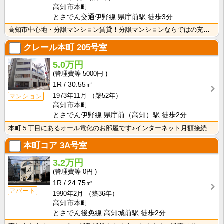
高知市本町
とさでん交通伊野線 県庁前駅 徒歩3分
高知市中心地・分譲マンション賃貸！分譲マンションならではの充実した設備が整っています！シューズクロー･･･
クレール本町
205号室
5.0万円
5000円
1R
30.55㎡
1973年11月
（築52年）
マンション
高知市本町
とさでん伊野線 県庁前（高知）駅 徒歩2分
本町５丁目にあるオール電化のお部屋です♪インターネット月額接続使用無料なので、月々の生活費の節約にも･･･
本町コア
3A号室
3.2万円
0円
1R
24.75㎡
アパート
1990年2月
（築36年）
高知市本町
とさでん後免線 高知城前駅 徒歩2分