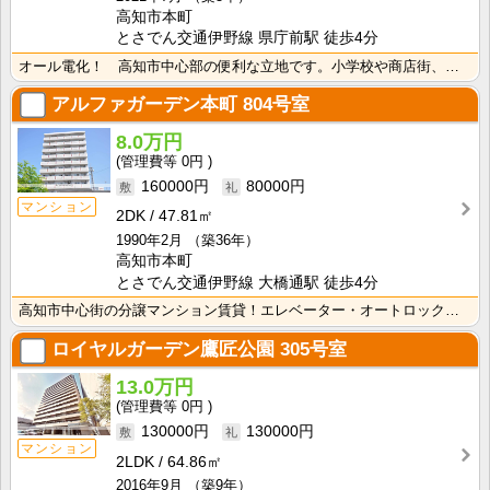
高知市本町
とさでん交通伊野線 県庁前駅 徒歩4分
オール電化！ 高知市中心部の便利な立地です。小学校や商店街、オフィス街にラクラク徒歩圏のお部屋！ エ･･･
アルファガーデン本町
804号室
8.0万円
0円
160000円
80000円
マンション
2DK
47.81㎡
1990年2月
（築36年）
高知市本町
とさでん交通伊野線 大橋通駅 徒歩4分
高知市中心街の分譲マンション賃貸！エレベーター・オートロック・ＴＶモニターフォンなど分譲マンションな･･･
ロイヤルガーデン鷹匠公園
305号室
13.0万円
0円
130000円
130000円
マンション
2LDK
64.86㎡
2016年9月
（築9年）