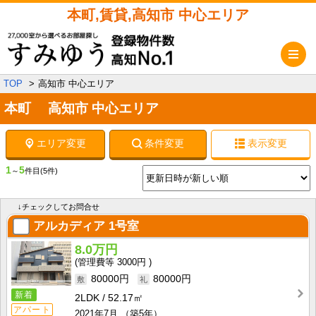
本町,賃貸,高知市 中心エリア
メ
TOP
高知市 中心エリア
本町 高知市 中心エリア
エリア変更
条件変更
表示変更
1
5
～
件目
(5件)
↓チェックしてお問合せ
アルカディア
1号室
8.0万円
3000円
80000円
80000円
新着
2LDK
52.17㎡
アパート
2021年7月
（築5年）