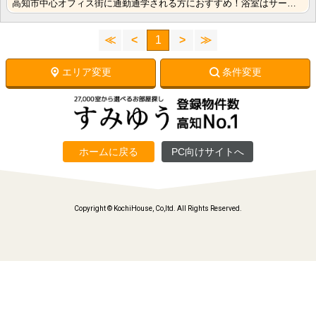
高知市中心オフィス街に通勤通学される方におすすめ！浴室はサーモスタット水栓なのでお湯調節がスムーズ！･･･
≪
<
1
>
≫
エリア変更
条件変更
ホームに戻る
PC向けサイトへ
Copyright © KochiHouse, Co,ltd. All Rights Reserved.