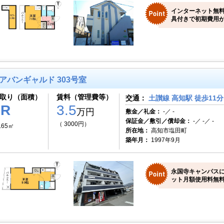
インターネット無
具付きで初期費用が
アバンギャルド 303号室
取り（面積）
賃料（管理費等）
交通：
土讃線 高知駅 徒歩11分
1R
3.5
万円
敷金／礼金：
-／ -
保証金／敷引／償却金：
-／ -／ -
（ 3000円）
.65㎡
所在地：
高知市塩田町
築年月：
1997年9月
永国寺キャンパス
ット月額使用料無料