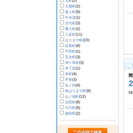
宝町
(2)
大膳町
(2)
唐人町
(9)
中水道
(1)
廿代町
(3)
農人町
(2)
八反町
(11)
はりまや町
(15)
比島町
(8)
平和町
(1)
宝永町
(3)
洞ケ島町
(3)
本丁筋
(1)
本町
(4)
間
升形
(3)
丸ノ内
(4)
南はりまや町
(6)
58
山ノ端町
(12)
吉田町
(8)
与力町
(9)
越前町
(2)