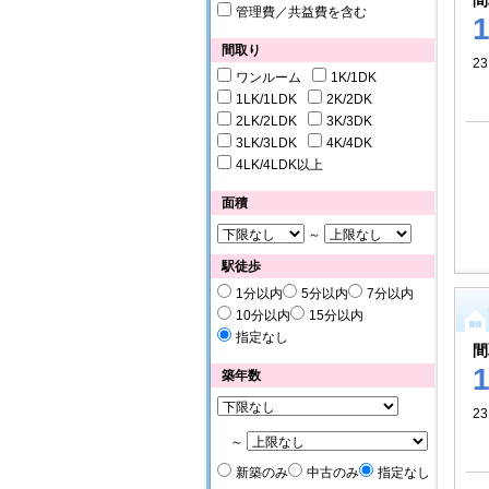
間
管理費／共益費を含む
間取り
23
ワンルーム
1K/1DK
1LK/1LDK
2K/2DK
2LK/2LDK
3K/3DK
3LK/3LDK
4K/4DK
4LK/4LDK以上
面積
～
駅徒歩
1分以内
5分以内
7分以内
10分以内
15分以内
指定なし
間
築年数
23
～
新築のみ
中古のみ
指定なし