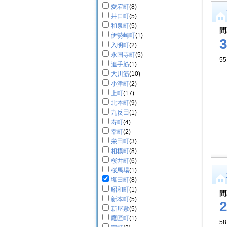
愛宕町
(8)
井口町
(5)
和泉町
(5)
間
伊勢崎町
(1)
入明町
(2)
永国寺町
(5)
55
追手筋
(1)
大川筋
(10)
小津町
(2)
上町
(17)
北本町
(9)
九反田
(1)
寿町
(4)
幸町
(2)
栄田町
(3)
相模町
(8)
桜井町
(6)
桜馬場
(1)
塩田町
(8)
昭和町
(1)
間
新本町
(5)
新屋敷
(5)
鷹匠町
(1)
58