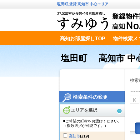
塩田町,賃貸,高知市 中心エリア
高知お部屋探しTOP
物件検索メ
高知市南エリア
テキストデータ
塩田町 高知市 中
検索
検索条件の変更
エリアを選択
■ご希望の町村をお選びください。
（複数選択が可能です。）
高知市
(219)