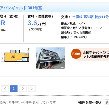
アバンギャルド 301号室
取り（面積）
賃料（管理費等）
交通：
土讃線 高知駅 徒歩11分
1R
3.6
万円
敷金／礼金：
-／ -
保証金／敷引／償却金：
-／ -／ -
（ 3000円）
.98㎡
所在地：
高知市塩田町
築年月：
1997年9月
永国寺キャンパス
ット月額使用料無料
1
結果：8件中1～8件を表示しています
物件を並べ替え
新