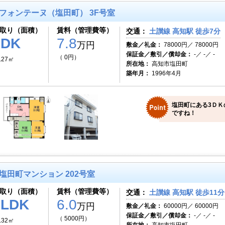
フォンテーヌ（塩田町） 3F号室
取り（面積）
賃料（管理費等）
交通：
土讃線 高知駅 徒歩7分
3DK
7.8
万円
敷金／礼金：
78000円／ 78000円
保証金／敷引／償却金：
-／ -／ -
（ 0円）
.27㎡
所在地：
高知市塩田町
築年月：
1996年4月
塩田町にある3ＤＫ
ですね！
塩田町マンション 202号室
取り（面積）
賃料（管理費等）
交通：
土讃線 高知駅 徒歩11分
2LDK
6.0
万円
敷金／礼金：
60000円／ 60000円
保証金／敷引／償却金：
-／ -／ -
（ 5000円）
.32㎡