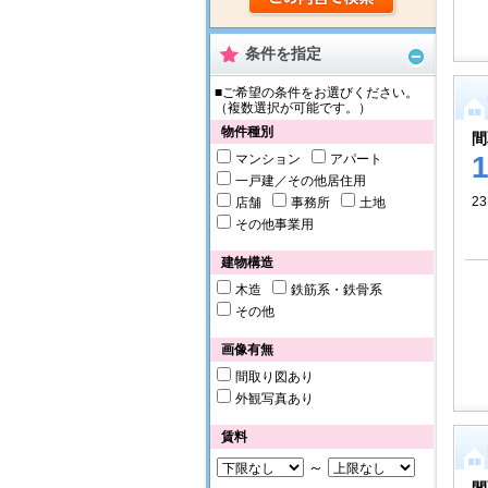
条件を指定
■ご希望の条件をお選びください。
（複数選択が可能です。）
物件種別
間
マンション
アパート
一戸建／その他居住用
23
店舗
事務所
土地
その他事業用
建物構造
木造
鉄筋系・鉄骨系
その他
画像有無
間取り図あり
外観写真あり
賃料
～