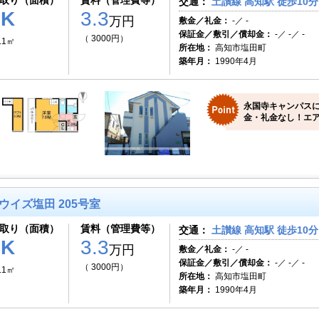
取り（面積）
賃料（管理費等）
交通：
土讃線 高知駅 徒歩10分
1K
3.3
万円
敷金／礼金：
-／ -
保証金／敷引／償却金：
-／ -／ -
（ 3000円）
.1㎡
所在地：
高知市塩田町
築年月：
1990年4月
永国寺キャンパス
金・礼金なし！エア
ウイズ塩田 205号室
取り（面積）
賃料（管理費等）
交通：
土讃線 高知駅 徒歩10分
1K
3.3
万円
敷金／礼金：
-／ -
保証金／敷引／償却金：
-／ -／ -
（ 3000円）
.1㎡
所在地：
高知市塩田町
築年月：
1990年4月