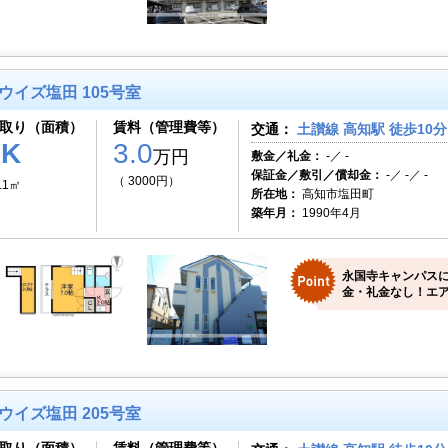
ウイズ塩田 105号室
取り（面積）
賃料（管理費等）
交通：
土讃線 高知駅 徒歩10分
1K
3.0
万円
敷金／礼金：
-／ -
保証金／敷引／償却金：
-／ -／ -
（ 3000円）
.1㎡
所在地：
高知市塩田町
築年月：
1990年4月
永国寺キャンパス
金・礼金なし！エア
ウイズ塩田 205号室