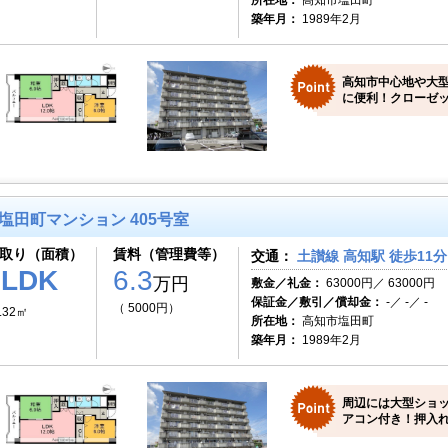
所在地：
高知市塩田町
築年月：
1989年2月
高知市中心地や大
に便利！クローゼッ
塩田町マンション 405号室
取り（面積）
賃料（管理費等）
交通：
土讃線 高知駅 徒歩11分
2LDK
6.3
万円
敷金／礼金：
63000円／ 63000円
保証金／敷引／償却金：
-／ -／ -
（ 5000円）
.32㎡
所在地：
高知市塩田町
築年月：
1989年2月
周辺には大型ショ
アコン付き！押入れ