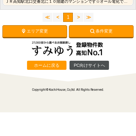
ＪＲ高知駅北口交番北に１０階建のマンションです☆オール電化でオートロック・宅配ボックス付き、防犯カメ･･･
≪
<
1
>
≫
エリア変更
条件変更
ホームに戻る
PC向けサイトへ
Copyright © KochiHouse, Co,ltd. All Rights Reserved.