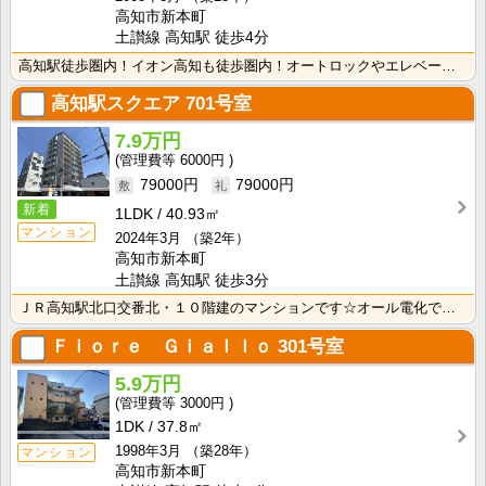
高知市新本町
土讃線 高知駅 徒歩4分
高知駅徒歩圏内！イオン高知も徒歩圏内！オートロックやエレベーターもあり立地でも選ばれる物件★どこに行･･･
高知駅スクエア
701号室
7.9万円
6000円
79000円
79000円
新着
1LDK
40.93㎡
マンション
2024年3月
（築2年）
高知市新本町
土讃線 高知駅 徒歩3分
ＪＲ高知駅北口交番北・１０階建のマンションです☆オール電化でオートロック・宅配ボックス付き、防犯カメ･･･
Ｆｉｏｒｅ Ｇｉａｌｌｏ
301号室
5.9万円
3000円
1DK
37.8㎡
1998年3月
（築28年）
マンション
高知市新本町