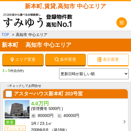
新本町,賃貸,高知市 中心エリア
メ
TOP
高知市 中心エリア
新本町 高知市 中心エリア
エリア変更
条件変更
表示変更
1
5
～
件目
(5件)
↓チェックしてお問合せ
アスターハウス新本町
203号室
4.0万円
5000円
80000円
40000円
新着
1R
23.1㎡
マンション
2008年8月
（築18年）