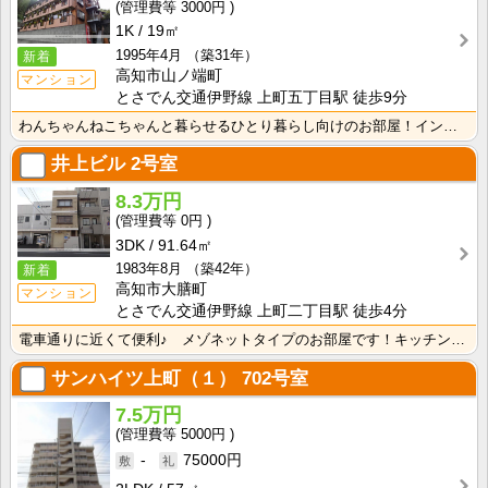
3000円
1K
19㎡
1995年4月
（築31年）
新着
高知市山ノ端町
マンション
とさでん交通伊野線 上町五丁目駅 徒歩9分
わんちゃんねこちゃんと暮らせるひとり暮らし向けのお部屋！インターネット月額接続使用無料なので、月々の･･･
井上ビル
2号室
8.3万円
0円
3DK
91.64㎡
1983年8月
（築42年）
新着
高知市大膳町
マンション
とさでん交通伊野線 上町二丁目駅 徒歩4分
電車通りに近くて便利♪ メゾネットタイプのお部屋です！キッチンが広めで使いやすいです！ガスコンロ３口･･･
サンハイツ上町（１）
702号室
7.5万円
5000円
-
75000円