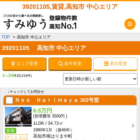
39201105,賃貸,高知市 中心エリア
メ
TOP
高知市 中心エリア
39201105 高知市 中心エリア
エリア変更
条件変更
表示変更
1
24
～
件目
(219件)
↓チェックしてお問合せ
Ｎｅｏ Ｈａｒｉｍａｙａ
302号室
6.5万円
3500円
1LDK
34.72㎡
1980年1月
（築46年）
新着
高知市南はりまや町
マンション