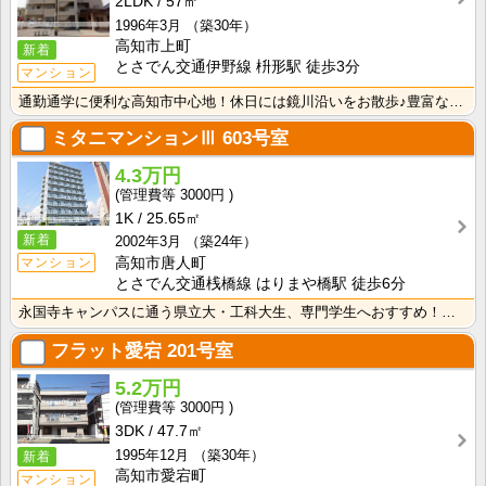
2LDK
57㎡
1996年3月
（築30年）
高知市上町
新着
とさでん交通伊野線 枡形駅 徒歩3分
マンション
通勤通学に便利な高知市中心地！休日には鏡川沿いをお散歩♪豊富な収納スペースでお部屋もすっきり片付けら･･･
ミタニマンションⅢ
603号室
4.3万円
3000円
1K
25.65㎡
新着
2002年3月
（築24年）
マンション
高知市唐人町
とさでん交通桟橋線 はりまや橋駅 徒歩6分
永国寺キャンパスに通う県立大・工科大生、専門学生へおすすめ！エレベーターあり♪インターネット月額使用･･･
フラット愛宕
201号室
5.2万円
3000円
3DK
47.7㎡
1995年12月
（築30年）
新着
高知市愛宕町
マンション