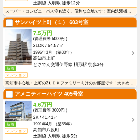
土讃線 入明駅 徒歩12分
スーパー・コンビニ・バス停も近く、便利な立地です！室内洗濯機置き場・独立洗面台付きで水回りが快適に使･･･
サンハイツ上町（１）
603号室
7.5万円
5000円
2LDK
54.57㎡
1996年3月
（築30年）
高知市上町
とさでん交通伊野線 枡形駅 徒歩3分
新着
マンション
高知市中心地・上町の2ＬＤＫファミリー向けのお部屋です！大きめの押入れとクローゼットで荷物もスッキリ･･･
アメニティーハイツ
405号室
4.6万円
3000円
2K
41.41㎡
1991年4月
（築35年）
新着
高知市八反町
マンション
土讃線 入明駅 徒歩5分