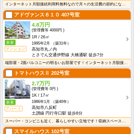
インターネット月額接続利用料無料なので月々の生活費の節約になりますね！エアコン・照明器具付きで初期費･･･
アドヴァンス６１０
407号室
4.8万円
4000円
1R
26㎡
新着
1995年2月
（築31年）
マンション
高知市丸ノ内
とさでん交通伊野線 大橋通駅 徒歩7分
端部屋・2面バルコニーの明るいお部屋です！インターネット月額接続使用料無料なので月々の生活費の節約に･･･
トマトハウスⅡ
202号室
2.7万円
0円
1K
17㎡
1986年1月
（築40年）
新着
高知市八反町
アパート
土讃線 円行寺口駅 徒歩8分
スーパー・コンビニも近く、暮らしやすい立地です！収納スペースあり♪キッチンに窓がついているので、お料･･･
スマイルハウス
102号室