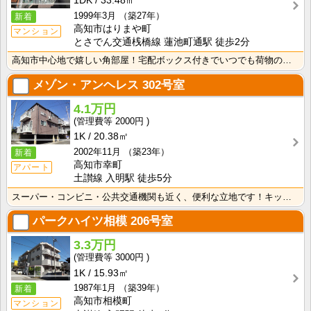
1DK
33.48㎡
1999年3月
（築27年）
新着
高知市はりまや町
マンション
とさでん交通桟橋線 蓮池町通駅 徒歩2分
高知市中心地で嬉しい角部屋！宅配ボックス付きでいつでも荷物の受け取りができますね！来客時も安心のオー･･･
メゾン・アンヘレス
302号室
4.1万円
2000円
1K
20.38㎡
2002年11月
（築23年）
新着
高知市幸町
アパート
土讃線 入明駅 徒歩5分
スーパー・コンビニ・公共交通機関も近く、便利な立地です！キッチンはシングルレバー水栓なので、お料理中･･･
パークハイツ相模
206号室
3.3万円
3000円
1K
15.93㎡
1987年1月
（築39年）
新着
高知市相模町
マンション