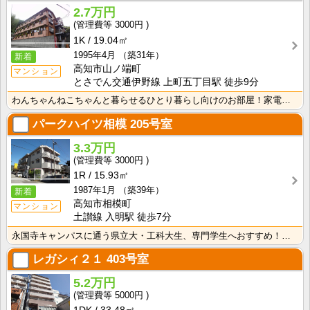
2.7万円
3000円
1K
19.04㎡
1995年4月
（築31年）
新着
高知市山ノ端町
マンション
とさでん交通伊野線 上町五丁目駅 徒歩9分
わんちゃんねこちゃんと暮らせるひとり暮らし向けのお部屋！家電付きプラン選べます♪洗濯機・冷蔵庫・電子･･･
パークハイツ相模
205号室
3.3万円
3000円
1R
15.93㎡
1987年1月
（築39年）
新着
高知市相模町
マンション
土讃線 入明駅 徒歩7分
永国寺キャンパスに通う県立大・工科大生、専門学生へおすすめ！コンビニ・スーパー徒歩圏内！敷金・礼金な･･･
レガシィ２１
403号室
5.2万円
5000円