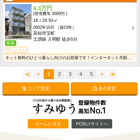
4.3万円
3000円
1K
29.92㎡
2002年10月
（築23年）
高知市宝町
土讃線 入明駅 徒歩5分
新着
マンション
ネット無料のひとり暮らし向けのお部屋です！インターネット月額接続使用料無料なので月々の生活費の節約に･･･
≪
<
1
2
3
4
5
>
≫
エリア変更
条件変更
ホームに戻る
PC向けサイトへ