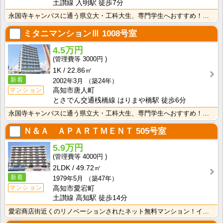
土讃線 入明駅 徒歩7分
永国寺キャンパスに通う県立大・工科大生、専門学生へおすすめ！コンビニ・スーパー徒歩圏内！敷金・礼金な･･･
ミタニマンションⅢ
1008号室
4.5万円
3000円
1K
22.86㎡
新着
2002年3月
（築24年）
マンション
高知市唐人町
とさでん交通桟橋線 はりまや橋駅 徒歩6分
永国寺キャンパスに通う県立大・工科大生、専門学生へおすすめ！エレベーターあり♪インターネット月額使用･･･
Ｎ＆Ａ ＡＰＡＲＴＭＥＮＴ
505号室
5.9万円
4000円
2LDK
49.72㎡
新着
1979年5月
（築47年）
マンション
高知市愛宕町
土讃線 高知駅 徒歩14分
愛宕商店街近くのリノベーションされたネット無料マンション！インターネット月額接続使用無料なので、月々･･･