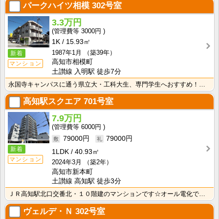
パークハイツ相模
302号室
3.3万円
3000円
1K
15.93㎡
1987年1月
（築39年）
新着
高知市相模町
マンション
土讃線 入明駅 徒歩7分
永国寺キャンパスに通う県立大・工科大生、専門学生へおすすめ！コンビニ・スーパー徒歩圏内！敷金・礼金な･･･
高知駅スクエア
701号室
7.9万円
6000円
79000円
79000円
新着
1LDK
40.93㎡
マンション
2024年3月
（築2年）
高知市新本町
土讃線 高知駅 徒歩3分
ＪＲ高知駅北口交番北・１０階建のマンションです☆オール電化でオートロック・宅配ボックス付き、防犯カメ･･･
ヴェルデ・Ｎ
302号室