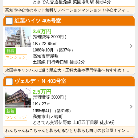
とさでん交通後免線 菜園場町駅 徒歩4分
高知市中心地のネット無料リノベーションマンション！中心オフィス街に通勤・通学の方におすすめ！インター･･･
紅葉ハイツ
405号室
3.6万円
3000円
1K
22.95㎡
1988年10月
（築37年）
新着
高知市新屋敷
マンション
土讃線 円行寺口駅 徒歩2分
永国寺キャンパスに通う県立大・工科大生や専門学生へおすすめ！ＪＲ円行寺駅徒歩圏内！敷金・礼金無し！エ･･･
ヴェルデ・Ｎ
403号室
2.5万円
3000円
1K
27㎡
1995年4月
（築31年）
新着
高知市山ノ端町
マンション
とさでん交通伊野線 上町五丁目駅 徒歩9分
わんちゃんねこちゃんと暮らせるひとり暮らし向けのお部屋！インターネット月額接続使用無料なので、月々の･･･