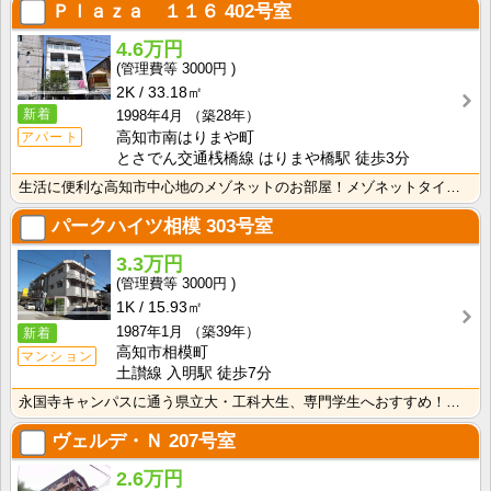
Ｐｌａｚａ １１６
402号室
4.6万円
3000円
2K
33.18㎡
新着
1998年4月
（築28年）
アパート
高知市南はりまや町
とさでん交通桟橋線 はりまや橋駅 徒歩3分
生活に便利な高知市中心地のメゾネットのお部屋！メゾネットタイプのお部屋は収納に使ったりプライベートと･･･
パークハイツ相模
303号室
3.3万円
3000円
1K
15.93㎡
1987年1月
（築39年）
新着
高知市相模町
マンション
土讃線 入明駅 徒歩7分
永国寺キャンパスに通う県立大・工科大生、専門学生へおすすめ！コンビニ・スーパー徒歩圏内！敷金・礼金な･･･
ヴェルデ・Ｎ
207号室
2.6万円