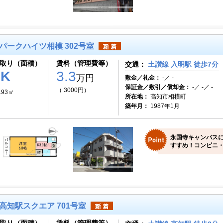
パークハイツ相模 302号室
取り（面積）
賃料（管理費等）
交通：
土讃線 入明駅 徒歩7分
1K
3.3
万円
敷金／礼金：
-／ -
保証金／敷引／償却金：
-／ -／ -
（ 3000円）
.93㎡
所在地：
高知市相模町
築年月：
1987年1月
永国寺キャンパス
すすめ！コンビニ・
高知駅スクエア 701号室