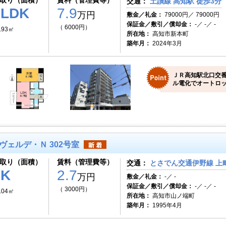
取り（面積）
賃料（管理費等）
交通：
土讃線 高知駅 徒歩3分
1LDK
7.9
万円
敷金／礼金：
79000円／ 79000円
保証金／敷引／償却金：
-／ -／ -
（ 6000円）
.93㎡
所在地：
高知市新本町
築年月：
2024年3月
ＪＲ高知駅北口交
ル電化でオートロッ
ヴェルデ・Ｎ 302号室
取り（面積）
賃料（管理費等）
交通：
とさでん交通伊野線 上町
1K
2.7
万円
敷金／礼金：
-／ -
保証金／敷引／償却金：
-／ -／ -
（ 3000円）
.04㎡
所在地：
高知市山ノ端町
築年月：
1995年4月