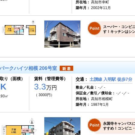
所在地：
高知市幸町
築年月：
2002年11月
スーパー・コンビ
す！キッチンはシン
パークハイツ相模 206号室
取り（面積）
賃料（管理費等）
交通：
土讃線 入明駅 徒歩7分
1K
3.3
万円
敷金／礼金：
-／ -
保証金／敷引／償却金：
-／ -／ -
（ 3000円）
.93㎡
所在地：
高知市相模町
築年月：
1987年1月
永国寺キャンパス
すすめ！コンビニ・