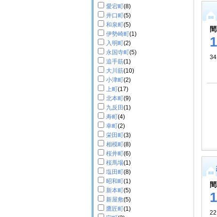
愛宕町
(8)
井口町
(5)
和泉町
(5)
間
伊勢崎町
(1)
入明町
(2)
永国寺町
(5)
34
追手筋
(1)
大川筋
(10)
小津町
(2)
上町
(17)
北本町
(9)
九反田
(1)
寿町
(4)
幸町
(2)
栄田町
(3)
相模町
(8)
桜井町
(6)
桜馬場
(1)
塩田町
(8)
昭和町
(1)
間
新本町
(5)
新屋敷
(5)
鷹匠町
(1)
22