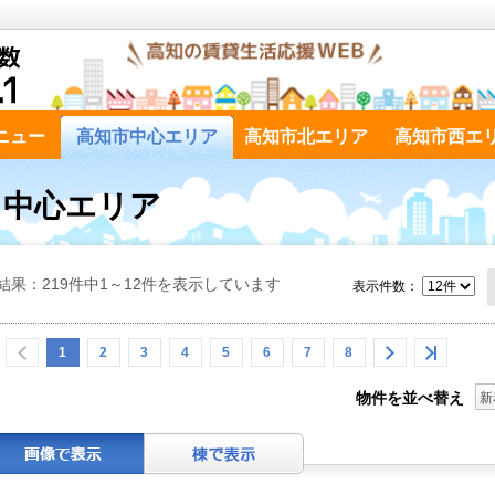
ニュー
高知市中心エリア
高知市北エリア
高知市西エ
市 中心エリア
結果：219件中1～12件を表示しています
表示件数：
1
2
3
4
5
6
7
8
物件を並べ替え
新