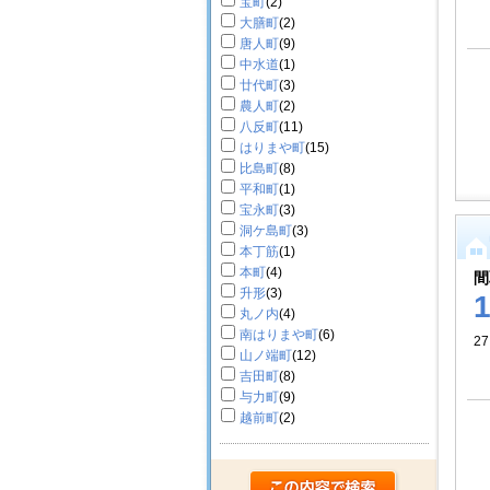
宝町
(2)
大膳町
(2)
唐人町
(9)
中水道
(1)
廿代町
(3)
農人町
(2)
八反町
(11)
はりまや町
(15)
比島町
(8)
平和町
(1)
宝永町
(3)
洞ケ島町
(3)
本丁筋
(1)
本町
(4)
間
升形
(3)
丸ノ内
(4)
南はりまや町
(6)
2
山ノ端町
(12)
吉田町
(8)
与力町
(9)
越前町
(2)