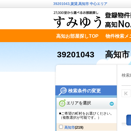
39201043,賃貸,高知市 中心エリア
高知お部屋探しTOP
物件検索メ
高知市南エリア
テキストデータ
39201043 高知
検索
検索条件の変更
エリアを選択
■ご希望の町村をお選びください。
（複数選択が可能です。）
高知市
(219)