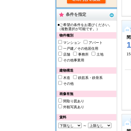
条件を指定
■ご希望の条件をお選びください。
（複数選択が可能です。）
物件種別
間
マンション
アパート
一戸建／その他居住用
15
店舗
事務所
土地
その他事業用
建物構造
木造
鉄筋系・鉄骨系
その他
画像有無
間取り図あり
外観写真あり
賃料
～