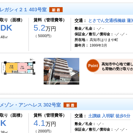
レガシィ２１ 403号室
取り（面積）
賃料（管理費等）
交通：
とさでん交通桟橋線 蓮池
1DK
5.2
万円
敷金／礼金：
-／ -
保証金／敷引／償却金：
-／ -／ -
（ 5000円）
.48㎡
所在地：
高知市はりまや町
築年月：
1999年3月
高知市中心地で嬉
も荷物の受け取りが
メゾン・アンヘレス 302号室
取り（面積）
賃料（管理費等）
交通：
土讃線 入明駅 徒歩5分
1K
4.1
万円
敷金／礼金：
-／ -
保証金／敷引／償却金：
-／ -／ -
（ 2000円）
.38㎡