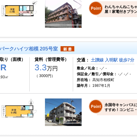
わんちゃんねこち
屋！家電付きプラン
パークハイツ相模 205号室
取り（面積）
賃料（管理費等）
交通：
土讃線 入明駅 徒歩7分
1R
3.3
万円
敷金／礼金：
-／ -
保証金／敷引／償却金：
-／ -／ -
（ 3000円）
.93㎡
所在地：
高知市相模町
築年月：
1987年1月
永国寺キャンパス
すすめ！コンビニ・