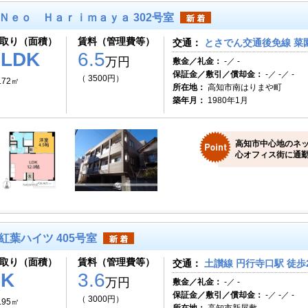
Ｎｅｏ Ｈａｒｉｍａｙａ 302号室
取り（面積）
賃料（管理費等）
交通：
とさでん交通後免線 菜園
1LDK
6.5
万円
敷金／礼金：
-／ -
保証金／敷引／償却金：
-／ -／ -
（ 3500円）
.72㎡
所在地：
高知市南はりまや町
築年月：
1980年1月
高知市中心地のネ
心オフィス街に通勤
紅葉ハイツ 405号室
取り（面積）
賃料（管理費等）
交通：
土讃線 円行寺口駅 徒歩
1K
3.6
万円
敷金／礼金：
-／ -
保証金／敷引／償却金：
-／ -／ -
（ 3000円）
.95㎡