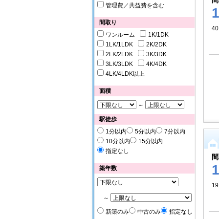
間
管理費／共益費を含む
間取り
40
ワンルーム
1K/1DK
1LK/1LDK
2K/2DK
2LK/2LDK
3K/3DK
3LK/3LDK
4K/4DK
4LK/4LDK以上
面積
～
駅徒歩
1分以内
5分以内
7分以内
10分以内
15分以内
指定なし
間
築年数
19
～
新築のみ
中古のみ
指定なし