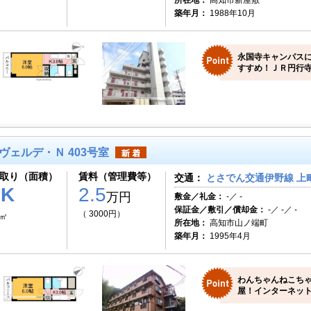
所在地：
高知市新屋敷
築年月：
1988年10月
永国寺キャンパス
すすめ！ＪＲ円行寺
ヴェルデ・Ｎ 403号室
取り（面積）
賃料（管理費等）
交通：
とさでん交通伊野線 上町
1K
2.5
万円
敷金／礼金：
-／ -
保証金／敷引／償却金：
-／ -／ -
（ 3000円）
7㎡
所在地：
高知市山ノ端町
築年月：
1995年4月
わんちゃんねこち
屋！インターネット