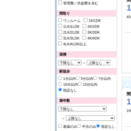
間
管理費／共益費を含む
間取り
40
ワンルーム
1K/1DK
1LK/1LDK
2K/2DK
2LK/2LDK
3K/3DK
3LK/3LDK
4K/4DK
4LK/4LDK以上
面積
～
駅徒歩
1分以内
5分以内
7分以内
10分以内
15分以内
指定なし
間
築年数
19
～
新築のみ
中古のみ
指定なし