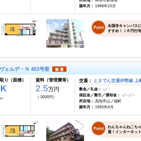
所在地：
高知市新屋敷
築年月：
1988年10月
永国寺キャンパス
すすめ！ＪＲ円行寺
ヴェルデ・Ｎ 403号室
取り（面積）
賃料（管理費等）
交通：
とさでん交通伊野線 上町
1K
2.5
万円
敷金／礼金：
-／ -
保証金／敷引／償却金：
-／ -／ -
（ 3000円）
7㎡
所在地：
高知市山ノ端町
築年月：
1995年4月
わんちゃんねこち
屋！インターネット