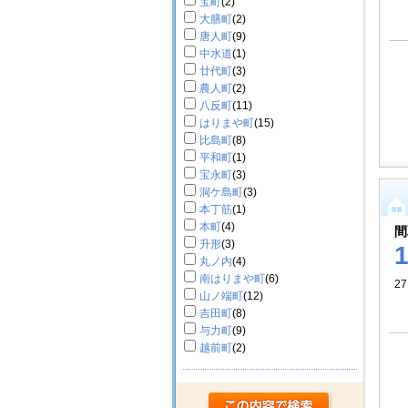
宝町
(2)
大膳町
(2)
唐人町
(9)
中水道
(1)
廿代町
(3)
農人町
(2)
八反町
(11)
はりまや町
(15)
比島町
(8)
平和町
(1)
宝永町
(3)
洞ケ島町
(3)
本丁筋
(1)
本町
(4)
間
升形
(3)
丸ノ内
(4)
南はりまや町
(6)
2
山ノ端町
(12)
吉田町
(8)
与力町
(9)
越前町
(2)