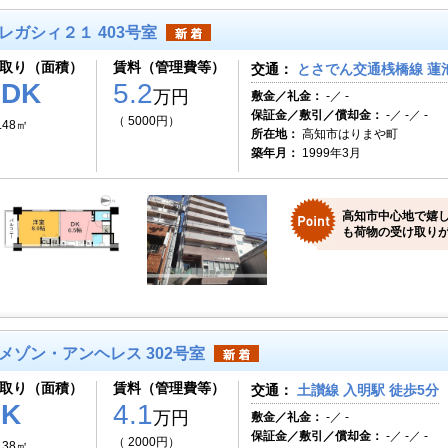
レガシィ２１ 403号室
取り（面積）
賃料（管理費等）
交通：
とさでん交通桟橋線 蓮池
1DK
5.2
万円
敷金／礼金：
-／ -
保証金／敷引／償却金：
-／ -／ -
（ 5000円）
.48㎡
所在地：
高知市はりまや町
築年月：
1999年3月
高知市中心地で嬉
も荷物の受け取りが
メゾン・アンヘレス 302号室
取り（面積）
賃料（管理費等）
交通：
土讃線 入明駅 徒歩5分
1K
4.1
万円
敷金／礼金：
-／ -
保証金／敷引／償却金：
-／ -／ -
（ 2000円）
.38㎡