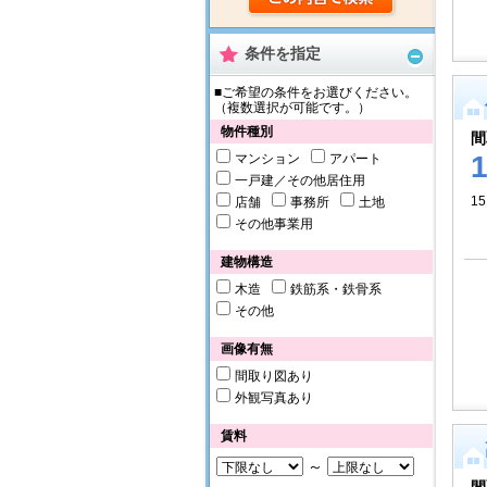
条件を指定
■ご希望の条件をお選びください。
（複数選択が可能です。）
物件種別
間
マンション
アパート
一戸建／その他居住用
15
店舗
事務所
土地
その他事業用
建物構造
木造
鉄筋系・鉄骨系
その他
画像有無
間取り図あり
外観写真あり
賃料
～