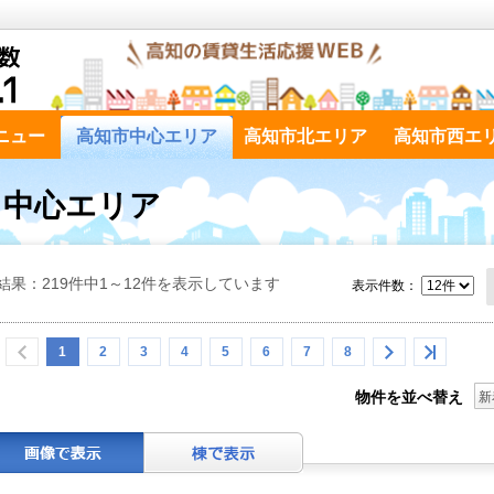
ニュー
高知市中心エリア
高知市北エリア
高知市西エ
市 中心エリア
結果：219件中1～12件を表示しています
表示件数：
1
2
3
4
5
6
7
8
物件を並べ替え
新