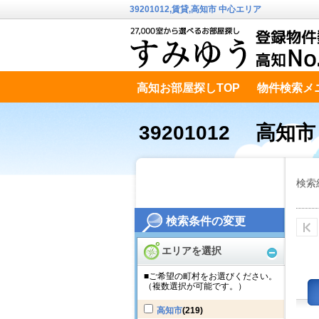
39201012,賃貸,高知市 中心エリア
高知お部屋探しTOP
物件検索メ
高知市南エリア
テキストデータ
39201012 高知
検索
検索条件の変更
エリアを選択
■ご希望の町村をお選びください。
（複数選択が可能です。）
高知市
(219)