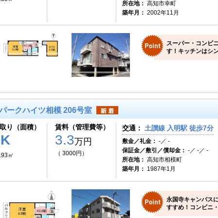
所在地：
高知市幸町
築年月：
2002年11月
スーパー・コンビ
す！キッチンはシン
パークハイツ相模 206号室
取り（面積）
賃料（管理費等）
交通：
土讃線 入明駅 徒歩7分
1K
3.3
万円
敷金／礼金：
-／ -
保証金／敷引／償却金：
-／ -／ -
（ 3000円）
.93㎡
所在地：
高知市相模町
築年月：
1987年1月
永国寺キャンパス
すすめ！コンビニ・