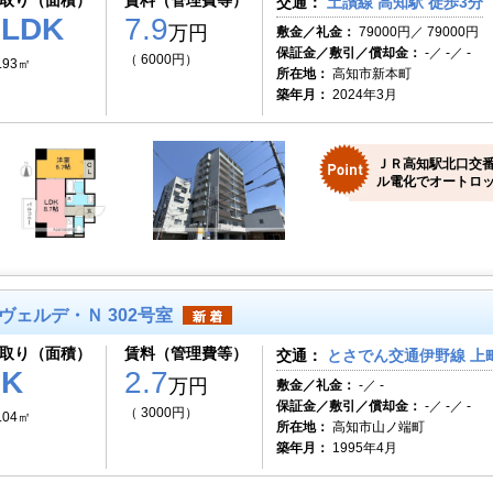
取り（面積）
賃料（管理費等）
交通：
土讃線 高知駅 徒歩3分
1LDK
7.9
万円
敷金／礼金：
79000円／ 79000円
保証金／敷引／償却金：
-／ -／ -
（ 6000円）
.93㎡
所在地：
高知市新本町
築年月：
2024年3月
ＪＲ高知駅北口交
ル電化でオートロッ
ヴェルデ・Ｎ 302号室
取り（面積）
賃料（管理費等）
交通：
とさでん交通伊野線 上町
1K
2.7
万円
敷金／礼金：
-／ -
保証金／敷引／償却金：
-／ -／ -
（ 3000円）
.04㎡
所在地：
高知市山ノ端町
築年月：
1995年4月