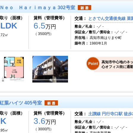
Ｎｅｏ Ｈａｒｉｍａｙａ 302号室
取り（面積）
賃料（管理費等）
交通：
とさでん交通後免線 菜園
1LDK
6.5
万円
敷金／礼金：
-／ -
保証金／敷引／償却金：
-／ -／ -
（ 3500円）
.72㎡
所在地：
高知市南はりまや町
築年月：
1980年1月
高知市中心地のネ
心オフィス街に通勤
紅葉ハイツ 405号室
取り（面積）
賃料（管理費等）
交通：
土讃線 円行寺口駅 徒歩
1K
3.6
万円
敷金／礼金：
-／ -
保証金／敷引／償却金：
-／ -／ -
（ 3000円）
.95㎡