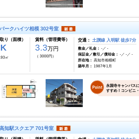
パークハイツ相模 302号室
取り（面積）
賃料（管理費等）
交通：
土讃線 入明駅 徒歩7分
1K
3.3
万円
敷金／礼金：
-／ -
保証金／敷引／償却金：
-／ -／ -
（ 3000円）
.93㎡
所在地：
高知市相模町
築年月：
1987年1月
永国寺キャンパス
すすめ！コンビニ・
高知駅スクエア 701号室