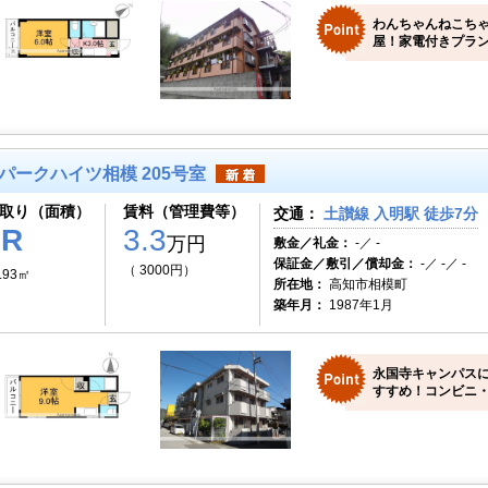
わんちゃんねこち
屋！家電付きプラン
パークハイツ相模 205号室
取り（面積）
賃料（管理費等）
交通：
土讃線 入明駅 徒歩7分
1R
3.3
万円
敷金／礼金：
-／ -
保証金／敷引／償却金：
-／ -／ -
（ 3000円）
.93㎡
所在地：
高知市相模町
築年月：
1987年1月
永国寺キャンパス
すすめ！コンビニ・