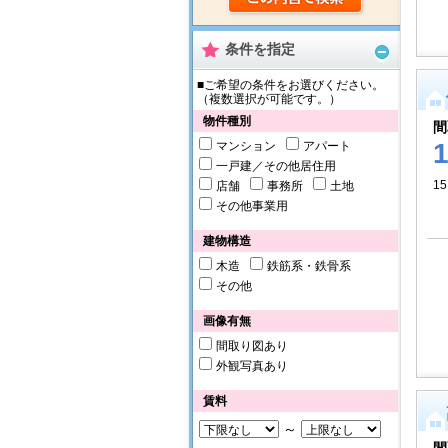
条件を指定
■ご希望の条件をお選びください。
（複数選択が可能です。）
物件種別
間
マンション
アパート
一戸建／その他居住用
15
店舗
事務所
土地
その他事業用
建物構造
木造
鉄筋系・鉄骨系
その他
画像有無
間取り図あり
外観写真あり
賃料
～