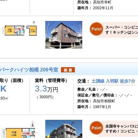
所在地：
高知市幸町
築年月：
2002年11月
スーパー・コンビ
す！キッチンはシン
パークハイツ相模 206号室
取り（面積）
賃料（管理費等）
交通：
土讃線 入明駅 徒歩7分
1K
3.3
万円
敷金／礼金：
-／ -
保証金／敷引／償却金：
-／ -／ -
（ 3000円）
.93㎡
所在地：
高知市相模町
築年月：
1987年1月
永国寺キャンパス
すすめ！コンビニ・