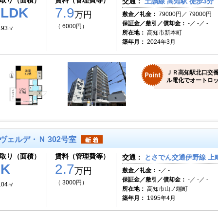
取り（面積）
賃料（管理費等）
交通：
土讃線 高知駅 徒歩3分
1LDK
7.9
万円
敷金／礼金：
79000円／ 79000円
保証金／敷引／償却金：
-／ -／ -
（ 6000円）
.93㎡
所在地：
高知市新本町
築年月：
2024年3月
ＪＲ高知駅北口交
ル電化でオートロッ
ヴェルデ・Ｎ 302号室
取り（面積）
賃料（管理費等）
交通：
とさでん交通伊野線 上町
1K
2.7
万円
敷金／礼金：
-／ -
保証金／敷引／償却金：
-／ -／ -
（ 3000円）
.04㎡
所在地：
高知市山ノ端町
築年月：
1995年4月