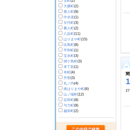
宝町
(2)
大膳町
(2)
唐人町
(9)
中水道
(1)
廿代町
(3)
農人町
(2)
八反町
(11)
はりまや町
(15)
比島町
(8)
平和町
(1)
宝永町
(3)
洞ケ島町
(3)
本丁筋
(1)
本町
(4)
間
升形
(3)
丸ノ内
(4)
南はりまや町
(6)
2
山ノ端町
(12)
吉田町
(8)
与力町
(9)
越前町
(2)