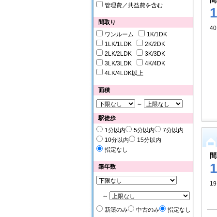
間
管理費／共益費を含む
間取り
40
ワンルーム
1K/1DK
1LK/1LDK
2K/2DK
2LK/2LDK
3K/3DK
3LK/3LDK
4K/4DK
4LK/4LDK以上
面積
～
駅徒歩
1分以内
5分以内
7分以内
10分以内
15分以内
指定なし
間
築年数
19
～
新築のみ
中古のみ
指定なし