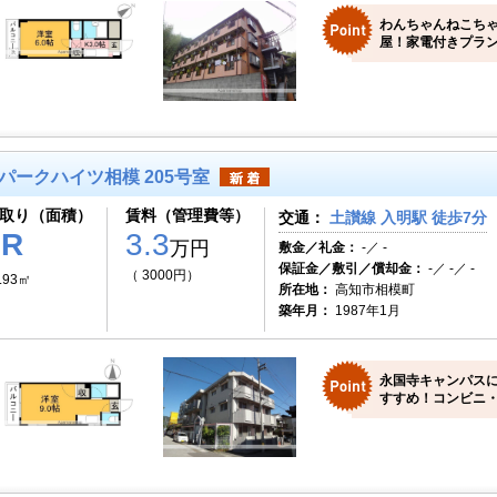
わんちゃんねこち
屋！家電付きプラン
パークハイツ相模 205号室
取り（面積）
賃料（管理費等）
交通：
土讃線 入明駅 徒歩7分
1R
3.3
万円
敷金／礼金：
-／ -
保証金／敷引／償却金：
-／ -／ -
（ 3000円）
.93㎡
所在地：
高知市相模町
築年月：
1987年1月
永国寺キャンパス
すすめ！コンビニ・