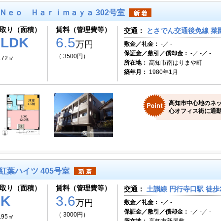
Ｎｅｏ Ｈａｒｉｍａｙａ 302号室
取り（面積）
賃料（管理費等）
交通：
とさでん交通後免線 菜園
1LDK
6.5
万円
敷金／礼金：
-／ -
保証金／敷引／償却金：
-／ -／ -
（ 3500円）
.72㎡
所在地：
高知市南はりまや町
築年月：
1980年1月
高知市中心地のネ
心オフィス街に通勤
紅葉ハイツ 405号室
取り（面積）
賃料（管理費等）
交通：
土讃線 円行寺口駅 徒歩
1K
3.6
万円
敷金／礼金：
-／ -
保証金／敷引／償却金：
-／ -／ -
（ 3000円）
.95㎡