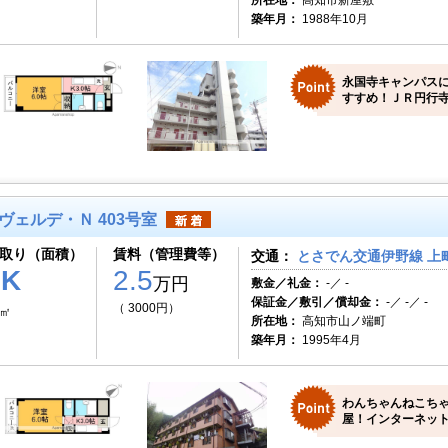
所在地：
高知市新屋敷
築年月：
1988年10月
永国寺キャンパス
すすめ！ＪＲ円行寺
ヴェルデ・Ｎ 403号室
取り（面積）
賃料（管理費等）
交通：
とさでん交通伊野線 上町
1K
2.5
万円
敷金／礼金：
-／ -
保証金／敷引／償却金：
-／ -／ -
（ 3000円）
7㎡
所在地：
高知市山ノ端町
築年月：
1995年4月
わんちゃんねこち
屋！インターネット