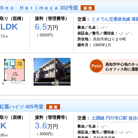
Ｎｅｏ Ｈａｒｉｍａｙａ 302号室
取り（面積）
賃料（管理費等）
交通：
とさでん交通後免線 菜園
1LDK
6.5
万円
敷金／礼金：
-／ -
保証金／敷引／償却金：
-／ -／ -
（ 3500円）
.72㎡
所在地：
高知市南はりまや町
築年月：
1980年1月
高知市中心地のネ
心オフィス街に通勤
紅葉ハイツ 405号室
取り（面積）
賃料（管理費等）
交通：
土讃線 円行寺口駅 徒歩
1K
3.6
万円
敷金／礼金：
-／ -
保証金／敷引／償却金：
-／ -／ -
（ 3000円）
.95㎡