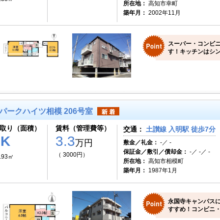
所在地：
高知市幸町
築年月：
2002年11月
スーパー・コンビ
す！キッチンはシン
パークハイツ相模 206号室
取り（面積）
賃料（管理費等）
交通：
土讃線 入明駅 徒歩7分
1K
3.3
万円
敷金／礼金：
-／ -
保証金／敷引／償却金：
-／ -／ -
（ 3000円）
.93㎡
所在地：
高知市相模町
築年月：
1987年1月
永国寺キャンパス
すすめ！コンビニ・