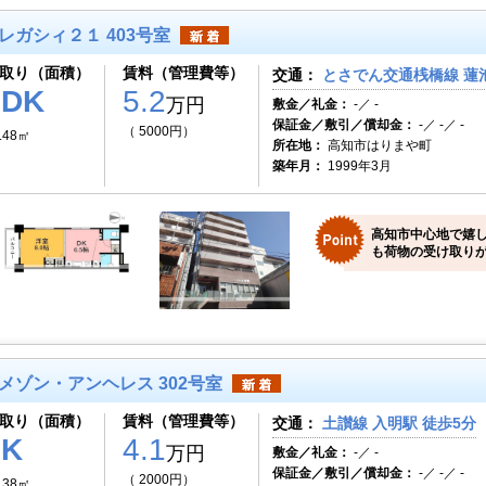
レガシィ２１ 403号室
取り（面積）
賃料（管理費等）
交通：
とさでん交通桟橋線 蓮池
1DK
5.2
万円
敷金／礼金：
-／ -
保証金／敷引／償却金：
-／ -／ -
（ 5000円）
.48㎡
所在地：
高知市はりまや町
築年月：
1999年3月
高知市中心地で嬉
も荷物の受け取りが
メゾン・アンヘレス 302号室
取り（面積）
賃料（管理費等）
交通：
土讃線 入明駅 徒歩5分
1K
4.1
万円
敷金／礼金：
-／ -
保証金／敷引／償却金：
-／ -／ -
（ 2000円）
.38㎡