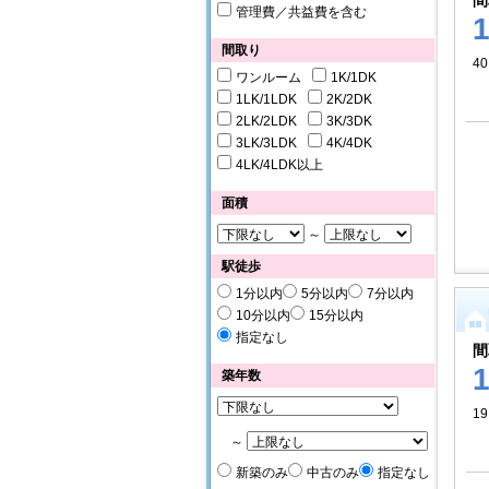
間
管理費／共益費を含む
間取り
40
ワンルーム
1K/1DK
1LK/1LDK
2K/2DK
2LK/2LDK
3K/3DK
3LK/3LDK
4K/4DK
4LK/4LDK以上
面積
～
駅徒歩
1分以内
5分以内
7分以内
10分以内
15分以内
指定なし
間
築年数
19
～
新築のみ
中古のみ
指定なし