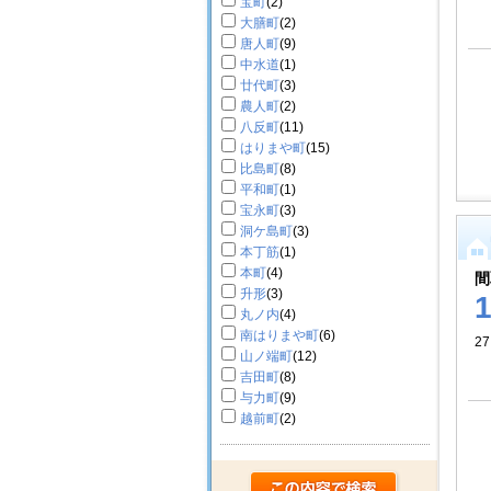
宝町
(2)
大膳町
(2)
唐人町
(9)
中水道
(1)
廿代町
(3)
農人町
(2)
八反町
(11)
はりまや町
(15)
比島町
(8)
平和町
(1)
宝永町
(3)
洞ケ島町
(3)
本丁筋
(1)
本町
(4)
間
升形
(3)
丸ノ内
(4)
南はりまや町
(6)
2
山ノ端町
(12)
吉田町
(8)
与力町
(9)
越前町
(2)