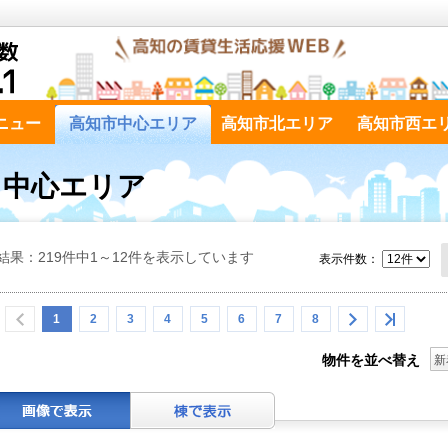
ニュー
高知市中心エリア
高知市北エリア
高知市西エ
市 中心エリア
結果：219件中1～12件を表示しています
表示件数：
1
2
3
4
5
6
7
8
物件を並べ替え
新