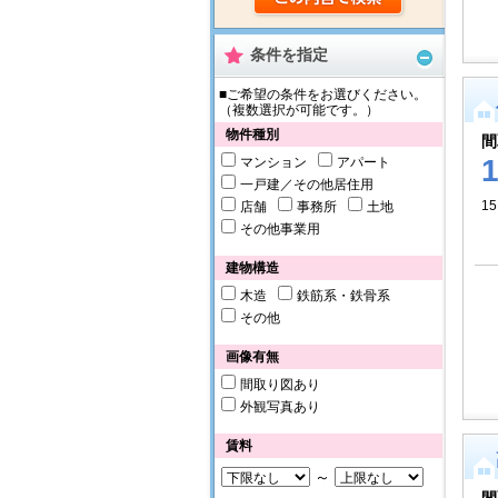
条件を指定
■ご希望の条件をお選びください。
（複数選択が可能です。）
物件種別
間
マンション
アパート
一戸建／その他居住用
15
店舗
事務所
土地
その他事業用
建物構造
木造
鉄筋系・鉄骨系
その他
画像有無
間取り図あり
外観写真あり
賃料
～