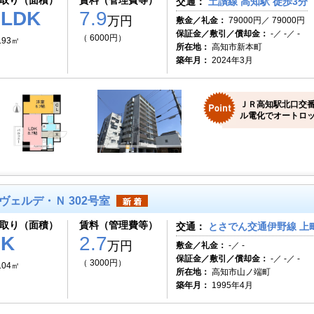
取り（面積）
賃料（管理費等）
交通：
土讃線 高知駅 徒歩3分
1LDK
7.9
万円
敷金／礼金：
79000円／ 79000円
保証金／敷引／償却金：
-／ -／ -
（ 6000円）
.93㎡
所在地：
高知市新本町
築年月：
2024年3月
ＪＲ高知駅北口交
ル電化でオートロッ
ヴェルデ・Ｎ 302号室
取り（面積）
賃料（管理費等）
交通：
とさでん交通伊野線 上町
1K
2.7
万円
敷金／礼金：
-／ -
保証金／敷引／償却金：
-／ -／ -
（ 3000円）
.04㎡
所在地：
高知市山ノ端町
築年月：
1995年4月