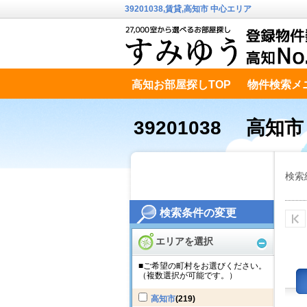
39201038,賃貸,高知市 中心エリア
高知お部屋探しTOP
物件検索メ
高知市南エリア
テキストデータ
39201038 高知
検索
検索条件の変更
エリアを選択
■ご希望の町村をお選びください。
（複数選択が可能です。）
高知市
(219)