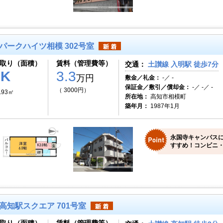
パークハイツ相模 302号室
取り（面積）
賃料（管理費等）
交通：
土讃線 入明駅 徒歩7分
1K
3.3
万円
敷金／礼金：
-／ -
保証金／敷引／償却金：
-／ -／ -
（ 3000円）
.93㎡
所在地：
高知市相模町
築年月：
1987年1月
永国寺キャンパス
すすめ！コンビニ・
高知駅スクエア 701号室