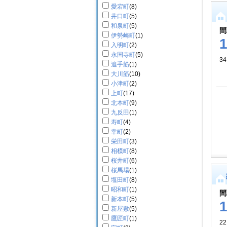
愛宕町
(8)
井口町
(5)
和泉町
(5)
間
伊勢崎町
(1)
入明町
(2)
永国寺町
(5)
34
追手筋
(1)
大川筋
(10)
小津町
(2)
上町
(17)
北本町
(9)
九反田
(1)
寿町
(4)
幸町
(2)
栄田町
(3)
相模町
(8)
桜井町
(6)
桜馬場
(1)
塩田町
(8)
昭和町
(1)
間
新本町
(5)
新屋敷
(5)
鷹匠町
(1)
22