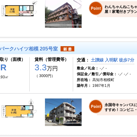
わんちゃんねこち
屋！家電付きプラン
パークハイツ相模 205号室
取り（面積）
賃料（管理費等）
交通：
土讃線 入明駅 徒歩7分
1R
3.3
万円
敷金／礼金：
-／ -
保証金／敷引／償却金：
-／ -／ -
（ 3000円）
.93㎡
所在地：
高知市相模町
築年月：
1987年1月
永国寺キャンパス
すすめ！コンビニ・