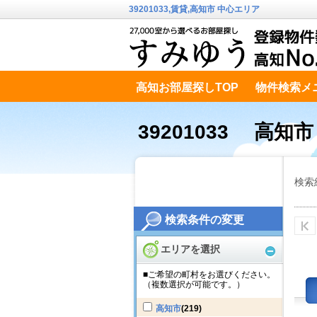
39201033,賃貸,高知市 中心エリア
高知お部屋探しTOP
物件検索メ
高知市南エリア
テキストデータ
39201033 高知
検索
検索条件の変更
エリアを選択
■ご希望の町村をお選びください。
（複数選択が可能です。）
高知市
(219)