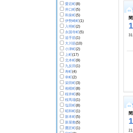
愛宕町
(8)
井口町
(5)
和泉町
(5)
間
伊勢崎町
(1)
入明町
(2)
永国寺町
(5)
31
追手筋
(1)
大川筋
(10)
小津町
(2)
上町
(17)
北本町
(9)
九反田
(1)
寿町
(4)
幸町
(2)
栄田町
(3)
相模町
(8)
桜井町
(6)
桜馬場
(1)
塩田町
(8)
昭和町
(1)
間
新本町
(5)
新屋敷
(5)
鷹匠町
(1)
2