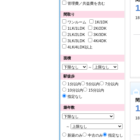
管理費／共益費を含む
間取り
18
ワンルーム
1K/1DK
1LK/1LDK
2K/2DK
2LK/2LDK
3K/3DK
3LK/3LDK
4K/4DK
4LK/4LDK以上
面積
～
駅徒歩
1分以内
5分以内
7分以内
10分以内
15分以内
指定なし
間
築年数
18
～
新築のみ
中古のみ
指定なし