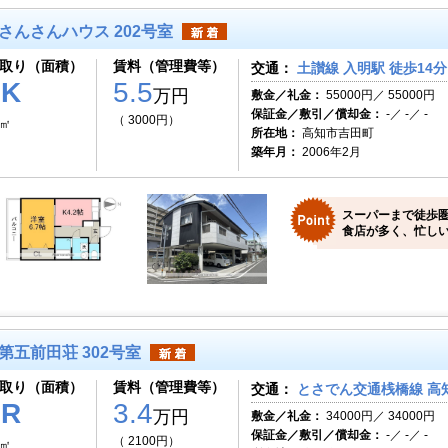
さんさんハウス 202号室
取り（面積）
賃料（管理費等）
交通：
土讃線 入明駅 徒歩14分
1K
5.5
万円
敷金／礼金：
55000円／ 55000円
保証金／敷引／償却金：
-／ -／ -
（ 3000円）
1㎡
所在地：
高知市吉田町
築年月：
2006年2月
スーパーまで徒歩
食店が多く、忙しい
第五前田荘 302号室
取り（面積）
賃料（管理費等）
交通：
とさでん交通桟橋線 高知
1R
3.4
万円
敷金／礼金：
34000円／ 34000円
保証金／敷引／償却金：
-／ -／ -
（ 2100円）
8㎡