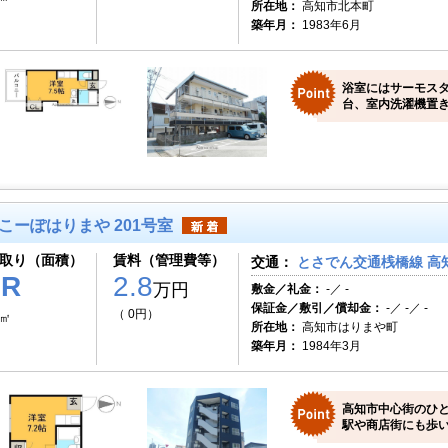
所在地：
高知市北本町
築年月：
1983年6月
浴室にはサーモス
台、室内洗濯機置
こーぽはりまや 201号室
取り（面積）
賃料（管理費等）
交通：
とさでん交通桟橋線 高知
1R
2.8
万円
敷金／礼金：
-／ -
保証金／敷引／償却金：
-／ -／ -
（ 0円）
6㎡
所在地：
高知市はりまや町
築年月：
1984年3月
高知市中心街のひ
駅や商店街にも歩い