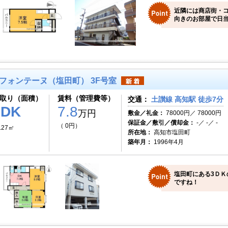
近隣には商店街・
向きのお部屋で日
フォンテーヌ（塩田町） 3F号室
取り（面積）
賃料（管理費等）
交通：
土讃線 高知駅 徒歩7分
3DK
7.8
万円
敷金／礼金：
78000円／ 78000円
保証金／敷引／償却金：
-／ -／ -
（ 0円）
.27㎡
所在地：
高知市塩田町
築年月：
1996年4月
塩田町にある3ＤＫ
ですね！