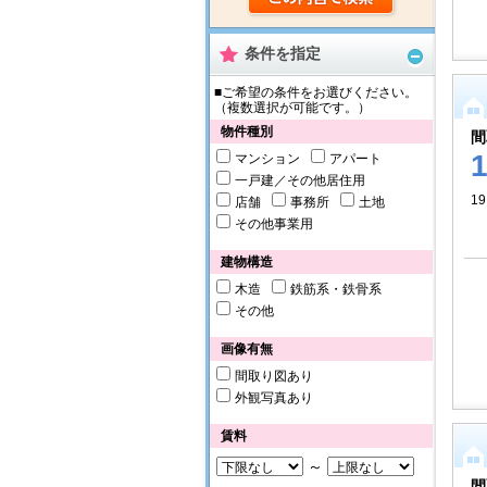
条件を指定
■ご希望の条件をお選びください。
（複数選択が可能です。）
物件種別
間
マンション
アパート
一戸建／その他居住用
1
店舗
事務所
土地
その他事業用
建物構造
木造
鉄筋系・鉄骨系
その他
画像有無
間取り図あり
外観写真あり
賃料
～
間