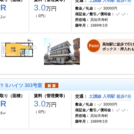
交通：
土讃線 入明駅 徒歩7分
1R
3.0
万円
敷金／礼金：
-／ 30000円
保証金／敷引／償却金：
-／ -／ -
（ 0円）
.2㎡
所在地：
高知市寿町
築年月：
1989年3月
高知駅に徒歩で行け
ボックス・押入れも
ＹＳハイツ 303号室
取り（面積）
賃料（管理費等）
交通：
土讃線 入明駅 徒歩7分
1R
3.0
万円
敷金／礼金：
-／ 30000円
保証金／敷引／償却金：
-／ -／ -
（ 0円）
.6㎡
所在地：
高知市寿町
築年月：
1989年3月