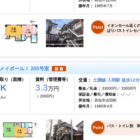
所在地：
高知市吉田町
築年月：
1985年7月
イオンモール近くの
ぱりバストイレセパ
メイポールⅠ 205号室
取り（面積）
賃料（管理費等）
交通：
土讃線 入明駅 徒歩12分
2K
3.3
万円
敷金／礼金：
33000円／ 33000円
保証金／敷引／償却金：
-／ -／ -
（ 2000円）
.4㎡
所在地：
高知市吉田町
築年月：
1986年4月
バス・トイレ別 