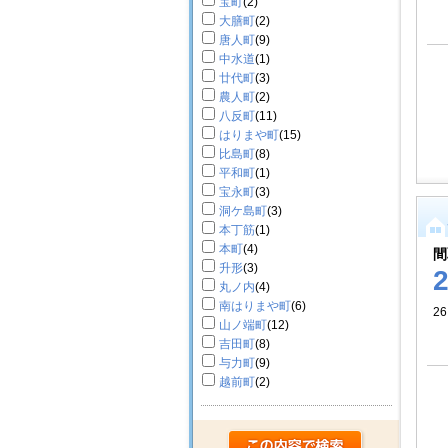
宝町
(2)
大膳町
(2)
唐人町
(9)
中水道
(1)
廿代町
(3)
農人町
(2)
八反町
(11)
はりまや町
(15)
比島町
(8)
平和町
(1)
宝永町
(3)
洞ケ島町
(3)
本丁筋
(1)
本町
(4)
間
升形
(3)
丸ノ内
(4)
南はりまや町
(6)
26
山ノ端町
(12)
吉田町
(8)
与力町
(9)
越前町
(2)