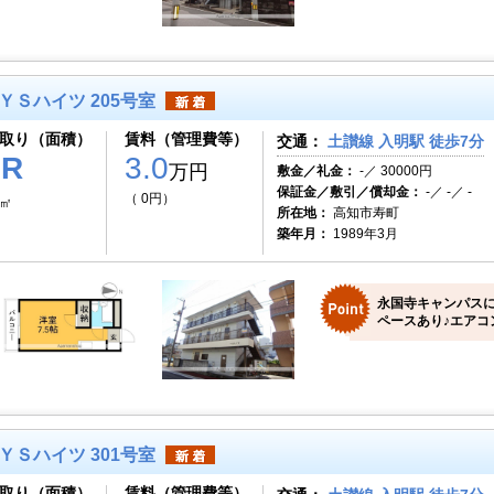
ＹＳハイツ 205号室
取り（面積）
賃料（管理費等）
交通：
土讃線 入明駅 徒歩7分
1R
3.0
万円
敷金／礼金：
-／ 30000円
保証金／敷引／償却金：
-／ -／ -
（ 0円）
9㎡
所在地：
高知市寿町
築年月：
1989年3月
永国寺キャンパス
ペースあり♪エアコ
ＹＳハイツ 301号室
取り（面積）
賃料（管理費等）