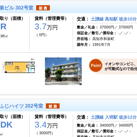
泉ビル 302号室
取り（面積）
賃料（管理費等）
交通：
土讃線 高知駅 徒歩10分
1R
3.7
万円
敷金／礼金：
37000円／ 37000円
保証金／敷引／償却金：
-／ -／ -
（ 0円）
.96㎡
所在地：
高知市和泉町
築年月：
1991年7月
イオンやコンビニ
が可動式なので自分
ふじハイツ 202号室
取り（面積）
賃料（管理費等）
交通：
土讃線 入明駅 徒歩12分
1DK
3.4
万円
敷金／礼金：
34000円／ 34000円
保証金／敷引／償却金：
-／ -／ -
（ 3000円）
1㎡