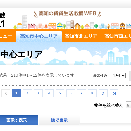
ニュー
高知市中心エリア
高知市北エリア
高知市西エ
市 中心エリア
結果：219件中1～12件を表示しています
表示件数：
1
2
3
4
5
6
7
8
物件を並べ替え
新