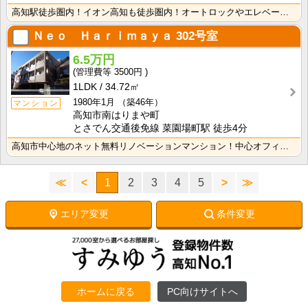
高知駅徒歩圏内！イオン高知も徒歩圏内！オートロックやエレベーターもあり立地でも選ばれる物件★どこに行･･･
Ｎｅｏ Ｈａｒｉｍａｙａ
302号室
6.5万円
3500円
1LDK
34.72㎡
1980年1月
（築46年）
マンション
高知市南はりまや町
とさでん交通後免線 菜園場町駅 徒歩4分
高知市中心地のネット無料リノベーションマンション！中心オフィス街に通勤・通学の方におすすめ！インター･･･
≪
<
1
2
3
4
5
>
≫
エリア変更
条件変更
ホームに戻る
PC向けサイトへ