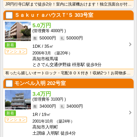
JR円行寺口駅まで徒歩2分！室内に洗濯機おけます！独立洗面台が付いているので忙しい朝の身支度も快適で･･･
ＳａｋｕｒａハウスＴ’Ｓ
303号室
5.0万円
4000円
50000円
50000円
新着
1DK
35㎡
マンション
2006年3月
（築20年）
高知市桜馬場
とさでん交通伊野線 枡形駅 徒歩9分
有ったら嬉しいオートロック・宅配ＢＯＸ付き！収納2つ！お荷物多い方でも安心です♪♪
モンベル入明
202号室
3.4万円
3100円
34000円
34000円
新着
1R
19㎡
マンション
2001年10月
（築24年）
高知市入明町
土讃線 入明駅 徒歩4分