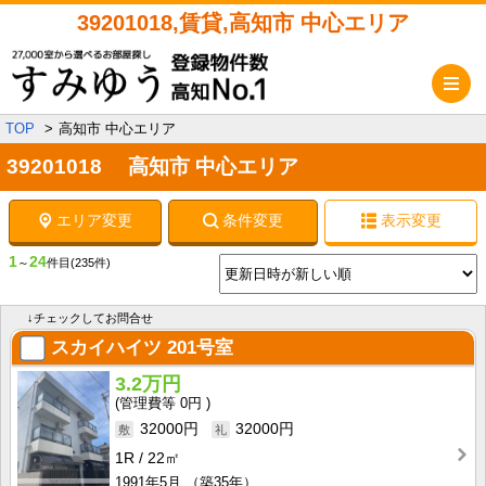
39201018,賃貸,高知市 中心エリア
メ
TOP
高知市 中心エリア
39201018 高知市 中心エリア
エリア変更
条件変更
表示変更
1
24
～
件目
(235件)
↓チェックしてお問合せ
スカイハイツ
201号室
3.2万円
0円
32000円
32000円
1R
22㎡
1991年5月
（築35年）