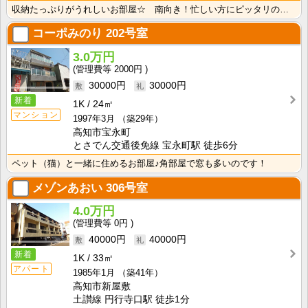
収納たっぷりがうれしいお部屋☆ 南向き！忙しい方にピッタリの立地♪ 中心地徒歩圏でとっても便利です！
コーポみのり
202号室
3.0万円
2000円
30000円
30000円
新着
1K
24㎡
マンション
1997年3月
（築29年）
高知市宝永町
とさでん交通後免線 宝永町駅 徒歩6分
ペット（猫）と一緒に住めるお部屋♪角部屋で窓も多いのです！
メゾンあおい
306号室
4.0万円
0円
40000円
40000円
新着
1K
33㎡
アパート
1985年1月
（築41年）
高知市新屋敷
土讃線 円行寺口駅 徒歩1分