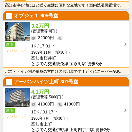
高知市中心地にほど近く生活に便利な立地です！室内洗濯機置場で冬でもお洗濯快適！バス・トイレ別なので、･･･
オブジェ１
605号室
3.2万円
0円
32000円
-
新着
1K
17.01㎡
マンション
1989年11月
（築36年）
高知市桜井町
とさでん交通後免線 宝永町駅 徒歩5分
バス・トイレ別の単身の方向けのお部屋です！近くにスーパーがあるので、買い物に便利な立地です♪
アーバンハイツ上町
301号室
4.1万円
5000円
41000円
41000円
新着
1DK
31.17㎡
マンション
1988年7月
（築38年）
高知市上町
とさでん交通伊野線 上町四丁目駅 徒歩2分