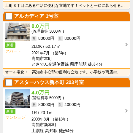
上町３丁目にある生活に便利な立地です！ペットと一緒に暮らせるお部屋です！ペット飼育の場合は、敷金1ヶ･･･
アルカディア
1号室
8.0万円
3000円
80000円
80000円
新着
2LDK
52.17㎡
アパート
2021年7月
（築5年）
高知市本町
とさでん交通伊野線 県庁前駅 徒歩4分
オール電化！ 高知市中心部の便利な立地です。小学校や商店街、オフィス街にラクラク徒歩圏のお部屋！ エ･･･
アスターハウス新本町
203号室
4.0万円
5000円
80000円
40000円
新着
1R
23.1㎡
マンション
2008年8月
（築18年）
高知市新本町
土讃線 高知駅 徒歩4分