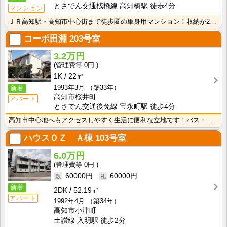
とさでん交通桟橋線 高知橋駅 徒歩4分
マンション
ＪＲ高知駅・高知市中心街まで徒歩圏の単身用マンション！収納が2か所あるのですっきり暮らせますね！ オ･･･
コーポ田淵
203号室
3.2万円
0円
1K
22㎡
1993年3月
（築33年）
新着
高知市桜井町
アパート
とさでん交通後免線 宝永町駅 徒歩4分
高知市中心地へもアクセスしやすく生活に便利な立地です！バス・トイレ別なので、ゆったり湯船に浸かれます･･･
ハウスＯＺ Ａ棟
103号室
6.0万円
0円
60000円
60000円
新着
2DK
52.19㎡
アパート
1992年4月
（築34年）
高知市小津町
土讃線 入明駅 徒歩2分