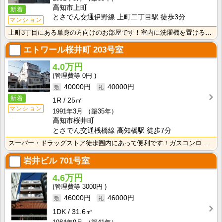
高知市上町
新着
とさでん交通伊野線 上町二丁目駅 徒歩3分
マンション
上町3丁目にある単身の方向けのお部屋です！室内に洗濯機を置けるので家電を大切に使えますね！
エトワール桜井町
203号室
4.0万円
0円
40000円
40000円
新着
1R
25㎡
マンション
1991年3月
（築35年）
高知市桜井町
とさでん交通桟橋線 高知橋駅 徒歩7分
スーパー・ドラッグストア徒歩圏内にあって便利です！ガスコンロ２口つきのシステムキッチン♪ お料理が楽･･･
岩井ビル
701号室
4.6万円
3000円
46000円
46000円
1DK
31.6㎡