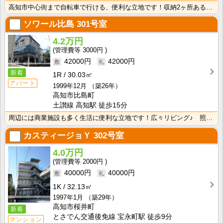
高知市中心街まで自転車で行ける、便利な立地です！収納2ヶ所あるのが嬉しいですね！
ソワール比島
301号室
4.2万円
3000円
42000円
42000円
新着
1R
30.03㎡
アパート
1999年12月
（築26年）
高知市比島町
土讃線 高知駅 徒歩15分
周辺には商業施設も多く生活に便利な立地です！広々リビング♪ 照明器具・エアコンが付いて初期費用の節約･･･
カスティージョＹ
302号室
4.0万円
2000円
40000円
40000円
1K
32.13㎡
1997年1月
（築29年）
高知市桜井町
新着
とさでん交通後免線 宝永町駅 徒歩9分
マンション