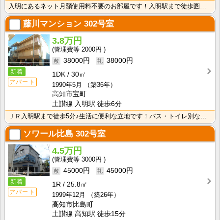
入明にあるネット月額使用料不要のお部屋です！入明駅まで徒歩圏内の生活に便利な立地です！
藤川マンション
302号室
3.8万円
2000円
38000円
38000円
新着
1DK
30㎡
アパート
1990年5月
（築36年）
高知市宝町
土讃線 入明駅 徒歩6分
ＪＲ入明駅まで徒歩5分♪生活に便利な立地です！バス・トイレ別なので、ゆったり湯船に浸かれますね！
ソワール比島
302号室
4.5万円
3000円
45000円
45000円
新着
1R
25.8㎡
アパート
1999年12月
（築26年）
高知市比島町
土讃線 高知駅 徒歩15分