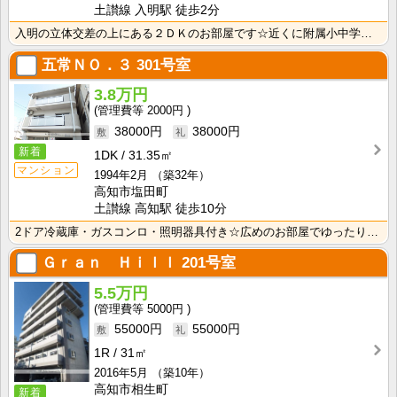
土讃線 入明駅 徒歩2分
入明の立体交差の上にある２ＤＫのお部屋です☆近くに附属小中学校、高知県警のある立地です！中心地なのに･･･
五常ＮＯ．３
301号室
3.8万円
2000円
38000円
38000円
新着
1DK
31.35㎡
マンション
1994年2月
（築32年）
高知市塩田町
土讃線 高知駅 徒歩10分
2ドア冷蔵庫・ガスコンロ・照明器具付き☆広めのお部屋でゆったり♪ エアコン付きです！
Ｇｒａｎ Ｈｉｌｌ
201号室
5.5万円
5000円
55000円
55000円
1R
31㎡
2016年5月
（築10年）
高知市相生町
新着