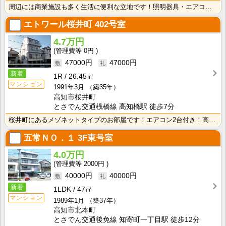
周辺には商業施設も多く生活に便利な立地です！照明器具・エアコンが付いて初期費用の節約になりますね！
エトワール桜井町
402号室
4.7万円
0円
47000円
47000円
新着
1R
26.45㎡
マンション
1991年3月
（築35年）
高知市桜井町
とさでん交通桟橋線 高知橋駅 徒歩7分
桜井町にあるメゾネットタイプのお部屋です！エアコン2台付き！高知市中心地にほど近く生活に便利な立地で･･･
五常ＮＯ．１
3F東号室
4.0万円
2000円
40000円
40000円
新着
1LDK
47㎡
マンション
1989年1月
（築37年）
高知市北本町
とさでん交通後免線 知寄町一丁目駅 徒歩12分