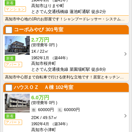
1984年9月
（築41年）
新着
高知市はりまや町
マンション
とさでん交通桟橋線 蓮池町通駅 徒歩2分
高知市中心地の1Rのお部屋です！シャンプードレッサー・システムキッチン等、充実した設備がうれしいです･･･
コーポみやび
301号室
2.7万円
0円
1K
22㎡
1982年1月
（築44年）
新着
高知市桜井町
アパート
とさでん交通後免線 菜園場町駅 徒歩8分
高知市中心部まで自転車で行ける便利な立地です！居室とキッチンが独立している1Ｋのお部屋なので、におい･･･
ハウスＯＺ Ａ棟
102号室
6.0万円
0円
60000円
60000円
新着
2DK
49.57㎡
アパート
1992年4月
（築34年）
高知市小津町