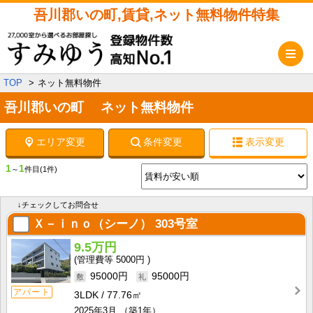
吾川郡いの町,賃貸,ネット無料物件特集
メ
TOP
ネット無料物件
吾川郡いの町 ネット無料物件
エリア変更
条件変更
表示変更
1
1
～
件目
(1件)
↓チェックしてお問合せ
Ｘ－ｉｎｏ（シーノ）
303号室
9.5万円
5000円
95000円
95000円
アパート
3LDK
77.76㎡
2025年3月
（築1年）