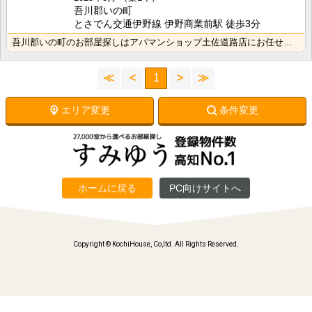
吾川郡いの町
とさでん交通伊野線 伊野商業前駅 徒歩3分
吾川郡いの町のお部屋探しはアパマンショップ土佐道路店にお任せください。
≪
<
1
>
≫
エリア変更
条件変更
ホームに戻る
PC向けサイトへ
Copyright © KochiHouse, Co,ltd. All Rights Reserved.