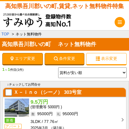
高知県吾川郡いの町,賃貸,ネット無料物件特集
メ
TOP
ネット無料物件
高知県吾川郡いの町 ネット無料物件
エリア変更
条件変更
表示変更
1
1
～
件目
(1件)
↓チェックしてお問合せ
Ｘ－ｉｎｏ（シーノ）
303号室
9.5万円
5000円
95000円
95000円
新着
3LDK
77.76㎡
アパート
2025年3月
（築1年）