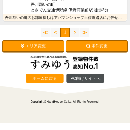
吾川郡いの町
とさでん交通伊野線 伊野商業前駅 徒歩3分
吾川郡いの町のお部屋探しはアパマンショップ土佐道路店にお任せください。
≪
<
1
>
≫
エリア変更
条件変更
ホームに戻る
PC向けサイトへ
Copyright © KochiHouse, Co,ltd. All Rights Reserved.