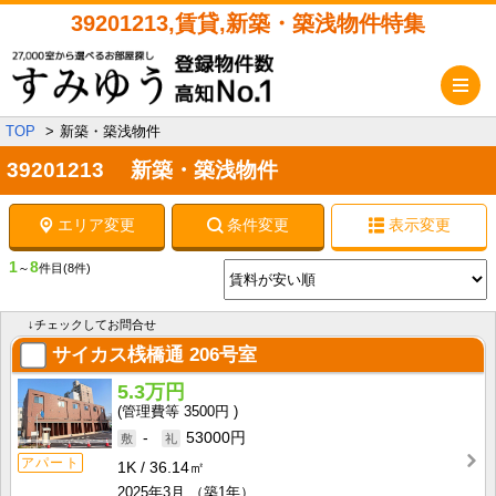
39201213,賃貸,新築・築浅物件特集
メ
TOP
新築・築浅物件
39201213 新築・築浅物件
エリア変更
条件変更
表示変更
1
8
～
件目
(8件)
↓チェックしてお問合せ
サイカス桟橋通
206号室
5.3万円
3500円
-
53000円
アパート
1K
36.14㎡
2025年3月
（築1年）