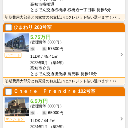
高知市桟橋通
とさでん交通桟橋線 桟橋通一丁目駅 徒歩3分
初期費用大部分とお家賃のお支払いはクレジット払い選べます！バス・トイレ別なので、ゆったり湯船に浸かれ･･･
ひまわり
203号室
5.75万円
3500円
-
57500円
アパート
1LDK
45.41㎡
2022年8月
（築4年）
高知市介良
とさでん交通後免線 鹿児駅 徒歩16分
初期費用大部分とお家賃のお支払いはクレジット払い選べます！バス・トイレ別なので、ゆったり湯船に浸かれ･･･
Ｃｈｅｒｅ Ｐｒｅｎｄｒｅ
102号室
6.5万円
3000円
-
65000円
マンション
1LDK
44.2㎡
2024年1月
（築2年）