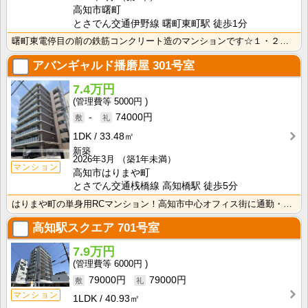
高知市曙町
とさでん交通伊野線 曙町東町駅 徒歩1分
曙町東電停目の前の鉄筋コンクリート造のマンションです☆１・２・３号室と間取がそれぞれ違っていますが、･･･
アバンギャルド播磨屋
301号室
7.4万円
5000円
-
74000円
1DK
33.48㎡
新築
2026年3月
（築1年未満）
マンション
高知市はりまや町
とさでん交通桟橋線 高知橋駅 徒歩5分
はりまや町の単身用RCマンション！高知市中心オフィス街に通勤・通学の方におすすめ！ インターネット月･･･
高知駅スクエア
701号室
7.9万円
6000円
79000円
79000円
マンション
1LDK
40.93㎡