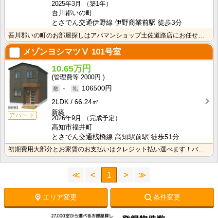
2025年3月
（築1年）
吾川郡いの町
とさでん交通伊野線 伊野商業前駅 徒歩3分
吾川郡いの町のお部屋探しはアパマンショップ土佐道路店にお任せください。
メゾンヨシマツⅤ
101号室
10.65万円
2000円
-
106500円
2LDK
66.24㎡
新築
アパート
2026年9月
（完成予定）
高知市福井町
とさでん交通桟橋線 高知駅前駅 徒歩51分
初期費用大部分とお家賃のお支払いはクレジット払い選べます！バス・トイレ別なので、ゆったり湯船に浸かれ･･･
≪
<
1
>
≫
エリア変更
条件変更