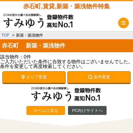
赤石町,賃貸,新築・築浅物件特集
メ
TOP
新築・築浅物件
赤石町 新築・築浅物件
該当物件：0件
ご入力いただいた条件に合致する物件はございませんでした。
条件を変更して再度検索してください。
エリア変更
条件変更
ホームに戻る
PC向けサイトへ