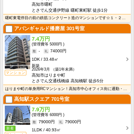
高知市曙町
とさでん交通伊野線 曙町東町駅 徒歩1分
曙町東電停目の前の鉄筋コンクリート造のマンションです☆１・２・３号室と間取がそれぞれ違っていますが、･･･
アバンギャルド播磨屋
301号室
7.4万円
5000円
-
74000円
1DK
33.48㎡
新築
2026年3月
（築1年未満）
マンション
高知市はりまや町
とさでん交通桟橋線 高知橋駅 徒歩5分
はりまや町の単身用RCマンション！高知市中心オフィス街に通勤・通学の方におすすめ！ インターネット月･･･
高知駅スクエア
701号室
7.9万円
6000円
79000円
79000円
新着
1LDK
40.93㎡