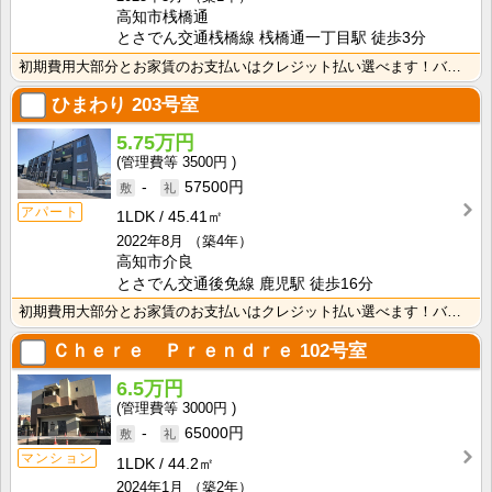
高知市桟橋通
とさでん交通桟橋線 桟橋通一丁目駅 徒歩3分
初期費用大部分とお家賃のお支払いはクレジット払い選べます！バス・トイレ別なので、ゆったり湯船に浸かれ･･･
ひまわり
203号室
5.75万円
3500円
-
57500円
アパート
1LDK
45.41㎡
2022年8月
（築4年）
高知市介良
とさでん交通後免線 鹿児駅 徒歩16分
初期費用大部分とお家賃のお支払いはクレジット払い選べます！バス・トイレ別なので、ゆったり湯船に浸かれ･･･
Ｃｈｅｒｅ Ｐｒｅｎｄｒｅ
102号室
6.5万円
3000円
-
65000円
マンション
1LDK
44.2㎡
2024年1月
（築2年）