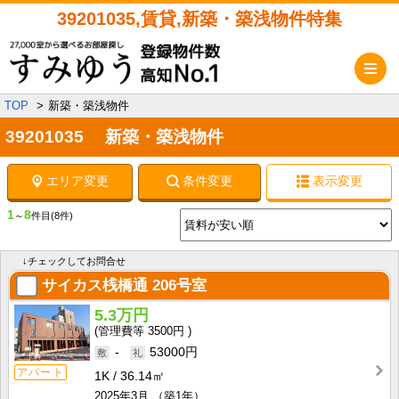
39201035,賃貸,新築・築浅物件特集
メ
TOP
新築・築浅物件
39201035 新築・築浅物件
エリア変更
条件変更
表示変更
1
8
～
件目
(8件)
↓チェックしてお問合せ
サイカス桟橋通
206号室
5.3万円
3500円
-
53000円
アパート
1K
36.14㎡
2025年3月
（築1年）