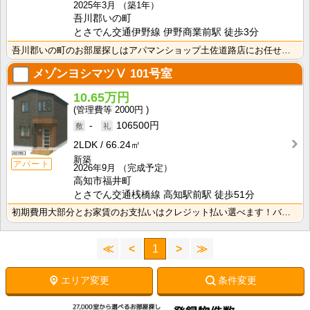
2025年3月
（築1年）
吾川郡いの町
とさでん交通伊野線 伊野商業前駅 徒歩3分
吾川郡いの町のお部屋探しはアパマンショップ土佐道路店にお任せください。
メゾンヨシマツⅤ
101号室
10.65万円
2000円
-
106500円
2LDK
66.24㎡
新築
アパート
2026年9月
（完成予定）
高知市福井町
とさでん交通桟橋線 高知駅前駅 徒歩51分
初期費用大部分とお家賃のお支払いはクレジット払い選べます！バス・トイレ別なので、ゆったり湯船に浸かれ･･･
≪
<
1
>
≫
エリア変更
条件変更