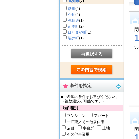
高知市
(7)
曙町
(1)
介良
(1)
桟橋通
(1)
新本町
(2)
間
はりまや町
(1)
福井町
(1)
36
再選択する
条件を指定
■ご希望の条件をお選びください。
（複数選択が可能です。）
物件種別
マンション
アパート
一戸建／その他居住用
店舗
事務所
土地
間
その他事業用