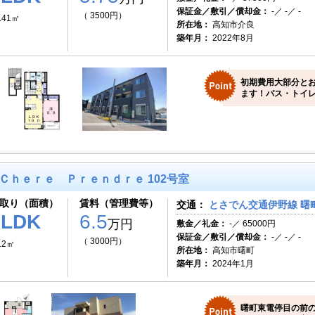
保証金／敷引／償却金：
-／ -／ -
（ 3500円）
.41㎡
所在地：
高知市介良
築年月：
2022年8月
初期費用大部分と
ます！バス・トイレ
Ｃｈｅｒｅ Ｐｒｅｎｄｒｅ 102号室
取り（面積）
賃料（管理費等）
交通：
とさでん交通伊野線 曙町
1LDK
6.5
万円
敷金／礼金：
-／ 65000円
保証金／敷引／償却金：
-／ -／ -
（ 3000円）
.2㎡
所在地：
高知市曙町
築年月：
2024年1月
曙町東電停目の前