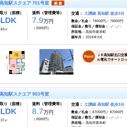
高知駅スクエア 701号室
取り（面積）
賃料（管理費等）
交通：
土讃線 高知駅 徒歩3分
1LDK
7.9
万円
敷金／礼金：
79000円／ 79000円
保証金／敷引／償却金：
-／ -／ -
（ 6000円）
.93㎡
所在地：
高知市新本町
築年月：
2024年3月
ＪＲ高知駅北口交
ル電化でオートロッ
高知駅スクエア 903号室
取り（面積）
賃料（管理費等）
交通：
土讃線 高知駅 徒歩3分
1LDK
8.7
万円
敷金／礼金：
87000円／ 87000円
保証金／敷引／償却金：
-／ -／ -
（ 6000円）
.37㎡
所在地：
高知市新本町