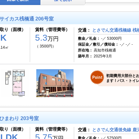
サイカス桟橋通 206号室
取り（面積）
賃料（管理費等）
交通：
とさでん交通桟橋線 桟
1K
5.3
万円
敷金／礼金：
-／ 53000円
保証金／敷引／償却金：
-／ -／ -
（ 3500円）
.14㎡
所在地：
高知市桟橋通
築年月：
2025年3月
初期費用大部分と
ます！バス・トイレ
ひまわり 203号室
取り（面積）
賃料（管理費等）
交通：
とさでん交通後免線 鹿児
1LDK
5.75
万円
敷金／礼金：
-／ 57500円