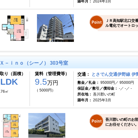
築年月：
2024年3月
ＪＲ高知駅北口交
ル電化でオートロッ
Ｘ－ｉｎｏ（シーノ） 303号室
取り（面積）
賃料（管理費等）
交通：
とさでん交通伊野線 伊野
3LDK
9.5
万円
敷金／礼金：
95000円／ 95000円
保証金／敷引／償却金：
-／ -／ -
（ 5000円）
.76㎡
所在地：
吾川郡いの町
築年月：
2025年3月
吾川郡いの町のお
にお任せください