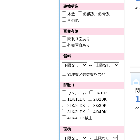
建物構造
45
木造
鉄筋系・鉄骨系
その他
画像有無
間取り図あり
外観写真あり
賃料
～
管理費／共益費を含む
間取り
間
ワンルーム
1K/1DK
1LK/1LDK
2K/2DK
2LK/2LDK
3K/3DK
44
3LK/3LDK
4K/4DK
4LK/4LDK以上
面積
～