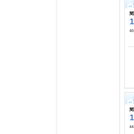
間
40
間
44