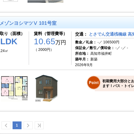
メゾンヨシマツⅤ 101号室
取り（面積）
賃料（管理費等）
交通：
とさでん交通桟橋線 高知
2LDK
10.65
万円
敷金／礼金：
-／ 106500円
保証金／敷引／償却金：
-／ -／ -
（ 2000円）
.24㎡
所在地：
高知市福井町
築年月：
新築
2026年9月
初期費用大部分と
ます！バス・トイレ
1