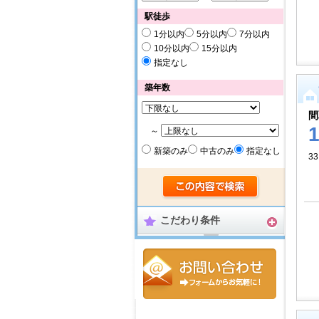
駅徒歩
1分以内
5分以内
7分以内
10分以内
15分以内
指定なし
築年数
間
～
新築のみ
中古のみ
指定なし
33
こだわり条件