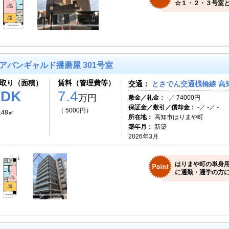
☆１・２・３号室と
アバンギャルド播磨屋 301号室
取り（面積）
賃料（管理費等）
交通：
とさでん交通桟橋線 高知
1DK
7.4
万円
敷金／礼金：
-／ 74000円
保証金／敷引／償却金：
-／ -／ -
（ 5000円）
.48㎡
所在地：
高知市はりまや町
築年月：
新築
2026年3月
はりまや町の単身用
に通勤・通学の方に