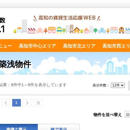
ニュー
高知市中心エリア
高知市北エリア
高知市西エ
・築浅物件
結果：8件中1～8件を表示しています
表示件数：
1
物件を並べ替え
賃