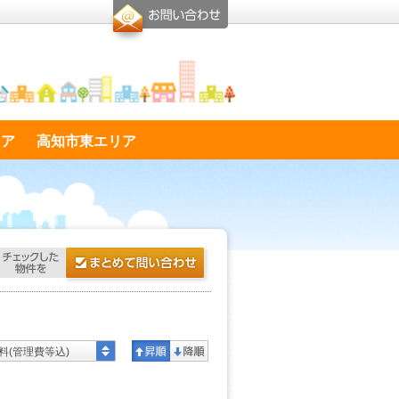
リア
高知市東エリア
料(管理費等込)