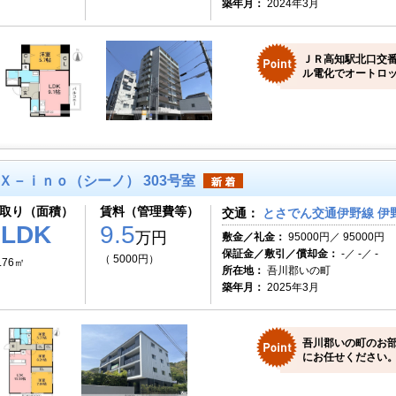
築年月：
2024年3月
ＪＲ高知駅北口交
ル電化でオートロッ
Ｘ－ｉｎｏ（シーノ） 303号室
取り（面積）
賃料（管理費等）
交通：
とさでん交通伊野線 伊野
3LDK
9.5
万円
敷金／礼金：
95000円／ 95000円
保証金／敷引／償却金：
-／ -／ -
（ 5000円）
.76㎡
所在地：
吾川郡いの町
築年月：
2025年3月
吾川郡いの町のお
にお任せください