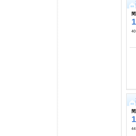
間
40
間
44