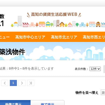
ニュー
高知市中心エリア
高知市北エリア
高知市西エ
・築浅物件
結果：8件中1～8件を表示しています
表示件数：
1
物件を並べ替え
賃