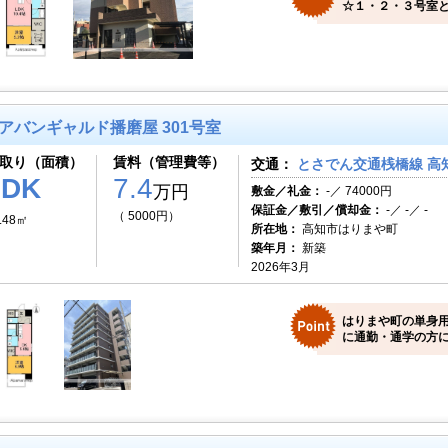
☆１・２・３号室と
アバンギャルド播磨屋 301号室
取り（面積）
賃料（管理費等）
交通：
とさでん交通桟橋線 高知
1DK
7.4
万円
敷金／礼金：
-／ 74000円
保証金／敷引／償却金：
-／ -／ -
（ 5000円）
.48㎡
所在地：
高知市はりまや町
築年月：
新築
2026年3月
はりまや町の単身用
に通勤・通学の方に