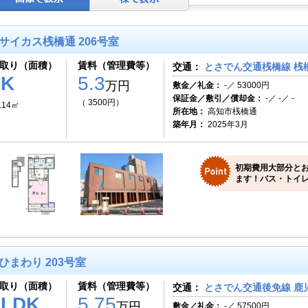
サイカス桟橋通 206号室
取り（面積）
賃料（管理費等）
交通：
とさでん交通桟橋線 桟
1K
5.3
万円
敷金／礼金：
-／ 53000円
保証金／敷引／償却金：
-／ -／ -
（ 3500円）
.14㎡
所在地：
高知市桟橋通
築年月：
2025年3月
初期費用大部分と
ます！バス・トイレ
ひまわり 203号室
取り（面積）
賃料（管理費等）
交通：
とさでん交通後免線 鹿児
1LDK
5.75
万円
敷金／礼金：
-／ 57500円