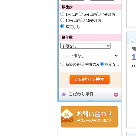
駅徒歩
1分以内
5分以内
7分以内
10分以内
15分以内
指定なし
築年数
間
～
新築のみ
中古のみ
指定なし
33
こだわり条件