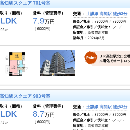
高知駅スクエア 701号室
取り（面積）
賃料（管理費等）
交通：
土讃線 高知駅 徒歩3分
1LDK
7.9
万円
敷金／礼金：
79000円／ 79000円
保証金／敷引／償却金：
-／ -／ -
（ 6000円）
.93㎡
所在地：
高知市新本町
築年月：
2024年3月
ＪＲ高知駅北口交
ル電化でオートロッ
高知駅スクエア 903号室
取り（面積）
賃料（管理費等）
交通：
土讃線 高知駅 徒歩3分
1LDK
8.7
万円
敷金／礼金：
87000円／ 87000円
保証金／敷引／償却金：
-／ -／ -
（ 6000円）
.37㎡
所在地：
高知市新本町