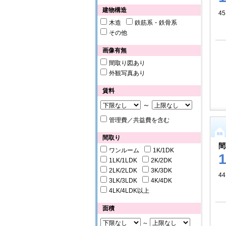
建物構造
45
木造
鉄筋系・鉄骨系
その他
画像有無
間取り図あり
外観写真あり
賃料
～
管理費／共益費を含む
間取り
間
ワンルーム
1K/1DK
1LK/1LDK
2K/2DK
2LK/2LDK
3K/3DK
44
3LK/3LDK
4K/4DK
4LK/4LDK以上
面積
～