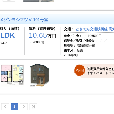
メゾンヨシマツⅤ 101号室
取り（面積）
賃料（管理費等）
交通：
とさでん交通桟橋線 高知
2LDK
10.65
万円
敷金／礼金：
-／ 106500円
保証金／敷引／償却金：
-／ -／ -
（ 2000円）
.24㎡
所在地：
高知市福井町
築年月：
新築
2026年9月
初期費用大部分と
ます！バス・トイレ
1