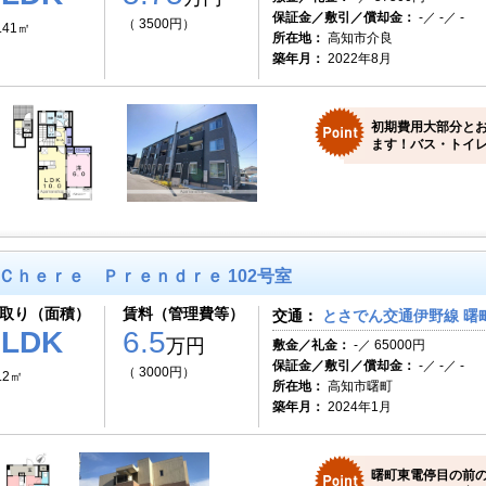
保証金／敷引／償却金：
-／ -／ -
（ 3500円）
.41㎡
所在地：
高知市介良
築年月：
2022年8月
初期費用大部分と
ます！バス・トイレ
Ｃｈｅｒｅ Ｐｒｅｎｄｒｅ 102号室
取り（面積）
賃料（管理費等）
交通：
とさでん交通伊野線 曙町
1LDK
6.5
万円
敷金／礼金：
-／ 65000円
保証金／敷引／償却金：
-／ -／ -
（ 3000円）
.2㎡
所在地：
高知市曙町
築年月：
2024年1月
曙町東電停目の前