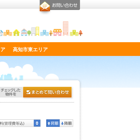
リア
高知市東エリア
料(管理費等込)