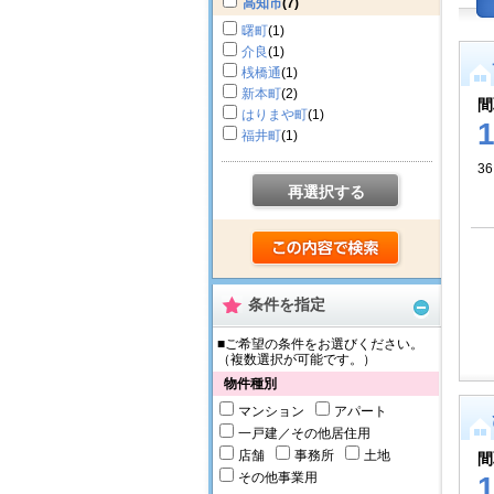
高知市
(7)
曙町
(1)
介良
(1)
桟橋通
(1)
新本町
(2)
間
はりまや町
(1)
福井町
(1)
36
再選択する
条件を指定
■ご希望の条件をお選びください。
（複数選択が可能です。）
物件種別
マンション
アパート
一戸建／その他居住用
店舗
事務所
土地
間
その他事業用