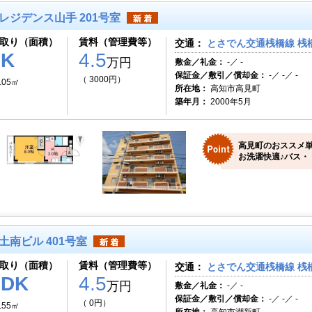
レジデンス山手 201号室
取り（面積）
賃料（管理費等）
交通：
とさでん交通桟橋線 桟橋
1K
4.5
万円
敷金／礼金：
-／ -
保証金／敷引／償却金：
-／ -／ -
（ 3000円）
.05㎡
所在地：
高知市高見町
築年月：
2000年5月
高見町のおススメ単
お洗濯快適♪バス・
土南ビル 401号室
取り（面積）
賃料（管理費等）
交通：
とさでん交通桟橋線 桟
2DK
4.5
万円
敷金／礼金：
-／ -
保証金／敷引／償却金：
-／ -／ -
（ 0円）
.55㎡