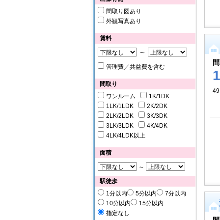
間取り図あり
外観写真あり
賃料
～
間
管理費／共益費を含む
間取り
4
ワンルーム
1K/1DK
1LK/1LDK
2K/2DK
2LK/2LDK
3K/3DK
3LK/3LDK
4K/4DK
4LK/4LDK以上
面積
～
駅徒歩
1分以内
5分以内
7分以内
10分以内
15分以内
指定なし