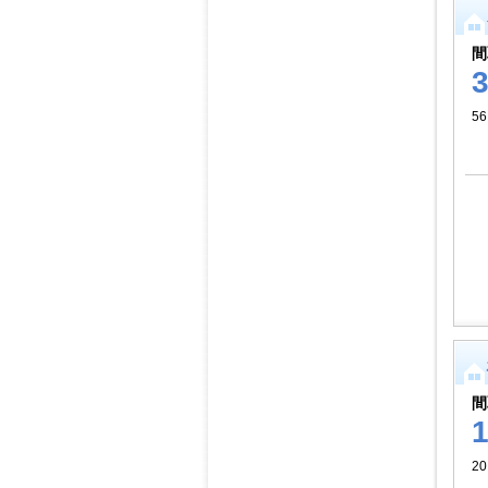
間
56
間
2