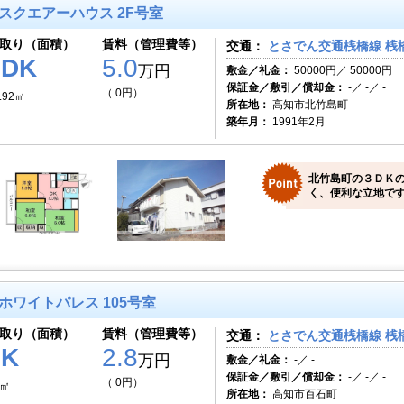
スクエアーハウス 2F号室
取り（面積）
賃料（管理費等）
交通：
とさでん交通桟橋線 桟橋
3DK
5.0
万円
敷金／礼金：
50000円／ 50000円
保証金／敷引／償却金：
-／ -／ -
（ 0円）
.92㎡
所在地：
高知市北竹島町
築年月：
1991年2月
北竹島町の３ＤＫ
く、便利な立地です
ホワイトパレス 105号室
取り（面積）
賃料（管理費等）
交通：
とさでん交通桟橋線 桟
1K
2.8
万円
敷金／礼金：
-／ -
保証金／敷引／償却金：
-／ -／ -
（ 0円）
0㎡
所在地：
高知市百石町