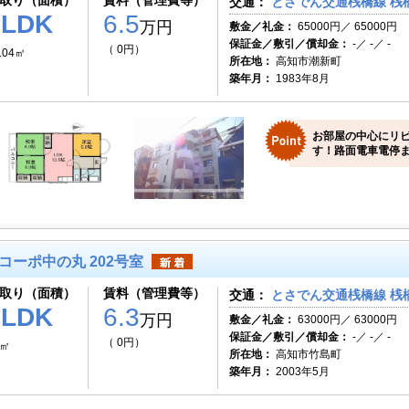
取り（面積）
賃料（管理費等）
交通：
とさでん交通桟橋線 桟
3LDK
6.5
万円
敷金／礼金：
65000円／ 65000円
保証金／敷引／償却金：
-／ -／ -
（ 0円）
.04㎡
所在地：
高知市潮新町
築年月：
1983年8月
お部屋の中心にリ
す！路面電車電停ま
コーポ中の丸 202号室
取り（面積）
賃料（管理費等）
交通：
とさでん交通桟橋線 桟橋
1LDK
6.3
万円
敷金／礼金：
63000円／ 63000円
保証金／敷引／償却金：
-／ -／ -
（ 0円）
9㎡
所在地：
高知市竹島町
築年月：
2003年5月