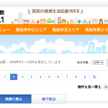
ニュー
高知市中心エリア
高知市北エリア
高知市西エ
結果：160件中1～12件を表示しています
表示件数：
1
2
3
4
5
6
7
8
物件を並べ替え
新