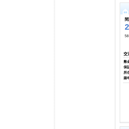
間
58
交
敷
保
所
築