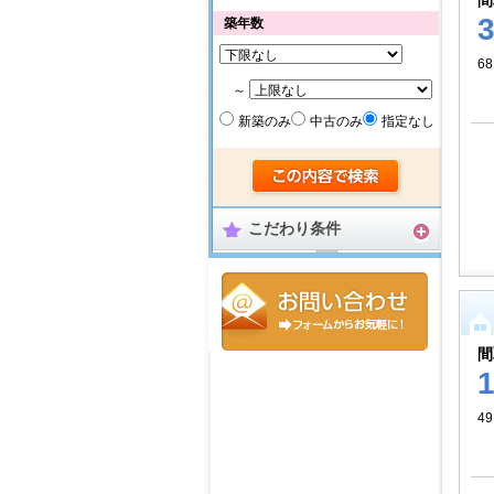
間
築年数
68
～
新築のみ
中古のみ
指定なし
こだわり条件
間
4