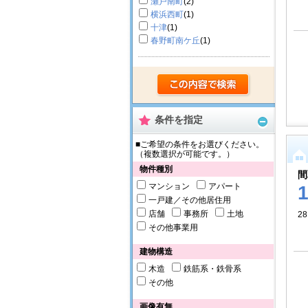
瀬戸南町
(2)
横浜西町
(1)
十津
(1)
春野町南ケ丘
(1)
条件を指定
■ご希望の条件をお選びください。
（複数選択が可能です。）
物件種別
間
マンション
アパート
一戸建／その他居住用
店舗
事務所
土地
28
その他事業用
建物構造
木造
鉄筋系・鉄骨系
その他
画像有無