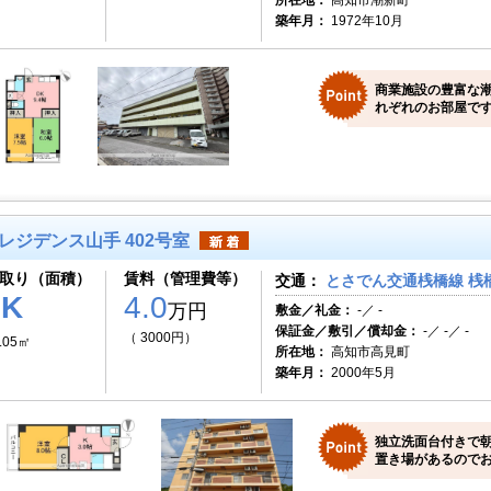
所在地：
高知市潮新町
築年月：
1972年10月
商業施設の豊富な
れぞれのお部屋です
レジデンス山手 402号室
取り（面積）
賃料（管理費等）
交通：
とさでん交通桟橋線 桟橋
1K
4.0
万円
敷金／礼金：
-／ -
保証金／敷引／償却金：
-／ -／ -
（ 3000円）
.05㎡
所在地：
高知市高見町
築年月：
2000年5月
独立洗面台付きで
置き場があるのでお