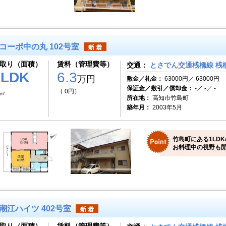
コーポ中の丸 102号室
取り（面積）
賃料（管理費等）
交通：
とさでん交通桟橋線 桟橋
1LDK
6.3
万円
敷金／礼金：
63000円／ 63000円
保証金／敷引／償却金：
-／ -／ -
（ 0円）
9㎡
所在地：
高知市竹島町
築年月：
2003年5月
竹島町にある1LD
お料理中の視野も
潮江ハイツ 402号室