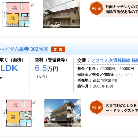
対面キッチンなの
面脱衣所があるの
ハイツ六泉寺 302号室
取り（面積）
賃料（管理費等）
交通：
とさでん交通桟橋線 桟橋
1LDK
6.5
万円
敷金／礼金：
65000円／ 65000円
保証金／敷引／償却金：
-／ -／ -
（ 0円）
8㎡
所在地：
高知市六泉寺町
築年月：
2005年10月
六泉寺町の1ＬＤＫ
ー・ドラッグストア