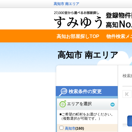
高知市 南エリア
高知お部屋探しTOP
物件検索メ
高知市南エリア
テキストデータ
高知市 南エリア
検索
検索条件の変更
エリアを選択
■ご希望の町村をお選びください。
（複数選択が可能です。）
高知市
(160)