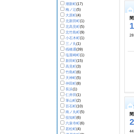
潮新町
(17)
梅ノ辻
(5)
大原町
(4)
間
北新田町
(1)
北高見町
(5)
北竹島町
(9)
28
小石木町
(1)
三ノ丸
(1)
桟橋通
(39)
塩屋崎町
(1)
新田町
(15)
高見町
(3)
竹島町
(6)
天神町
(5)
仲田町
(8)
長浜
(1)
仁井田
(1)
筆山町
(2)
百石町
(10)
南ノ丸町
(5)
間
役知町
(6)
六泉寺町
(6)
若松町
(4)
44