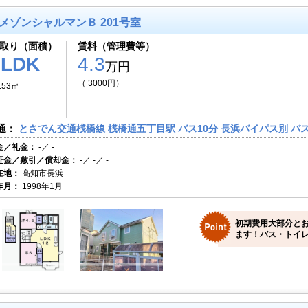
メゾンシャルマンＢ 201号室
取り（面積）
賃料（管理費等）
2LDK
4.3
万円
（ 3000円）
.53㎡
通：
とさでん交通桟橋線 桟橋通五丁目駅 バス10分 長浜バイパス別 バス
金／礼金：
-／ -
証金／敷引／償却金：
-／ -／ -
在地：
高知市長浜
年月：
1998年1月
初期費用大部分と
ます！バス・トイレ