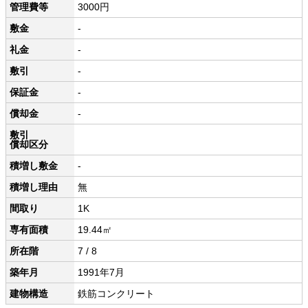
管理費等
3000円
敷金
-
礼金
-
敷引
-
保証金
-
償却金
-
敷引
償却区分
積増し敷金
-
積増し理由
無
間取り
1K
専有面積
19.44㎡
所在階
7 / 8
築年月
1991年7月
建物構造
鉄筋コンクリート