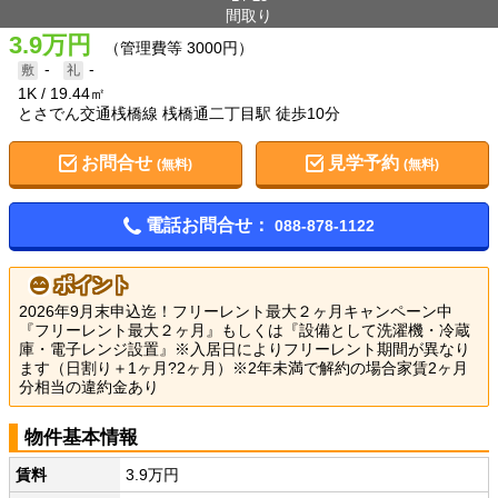
間取り
3.9万円
（管理費等 3000円）
-
-
1K
19.44㎡
とさでん交通桟橋線 桟橋通二丁目駅 徒歩10分
お問合せ
見学予約
(無料)
(無料)
電話お問合せ：
088-878-1122
ポイント
2026年9月末申込迄！フリーレント最大２ヶ月キャンペーン中
『フリーレント最大２ヶ月』もしくは『設備として洗濯機・冷蔵
庫・電子レンジ設置』※入居日によりフリーレント期間が異なり
ます（日割り＋1ヶ月?2ヶ月）※2年未満で解約の場合家賃2ヶ月
分相当の違約金あり
物件基本情報
賃料
3.9万円