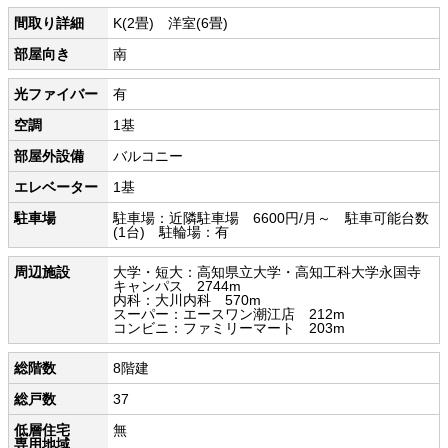
間取り詳細
K(2畳) 洋室(6畳)
部屋向き
南
光ファイバー
有
空調
1基
部屋外設備
バルコニー
エレベーター
1基
駐車場
駐車場：近隣駐車場 6600円/月～ 駐車可能台数
(1台) 駐輪場：有
周辺施設
大学・短大：高知県立大学・高知工科大学永国寺
キャンパス 2744m
内科：大川内科 570m
スーパー：エースワン潮江店 212m
コンビニ：ファミリーマート 203m
総階数
8階建
総戸数
37
低層住宅
無
専用地域