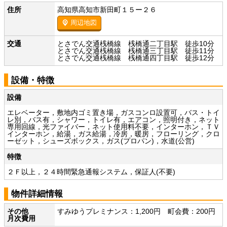
住所
高知県高知市新田町１５ー２６
周辺地図
交通
とさでん交通桟橋線 桟橋通二丁目駅 徒歩10分
とさでん交通桟橋線 桟橋通三丁目駅 徒歩11分
とさでん交通桟橋線 桟橋通四丁目駅 徒歩12分
設備・特徴
設備
エレベーター，敷地内ゴミ置き場，ガスコンロ設置可，バス・トイ
レ別，バス有，シャワー，トイレ有，エアコン，照明付き，ネット
専用回線，光ファイバー，ネット使用料不要，インターホン，ＴＶ
インターホン，給湯，ガス給湯，冷房，暖房，フローリング，クロ
ーゼット，シューズボックス，ガス(プロパン)，水道(公営)
特徴
２Ｆ以上，２４時間緊急通報システム，保証人(不要)
物件詳細情報
その他
すみゆうプレミナンス：1,200円 町会費：200円
月次費用