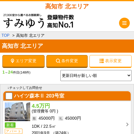
高知市 北エリア
メ
TOP
高知市 北エリア
高知市 北エリア
エリア変更
条件変更
表示変更
1
24
～
件目
(148件)
↓チェックしてお問合せ
ハイツ森本Ⅱ
203号室
4.5万円
0円
45000円
45000円
新着
1DK
22.5㎡
アパート
2001年9月
（築24年）