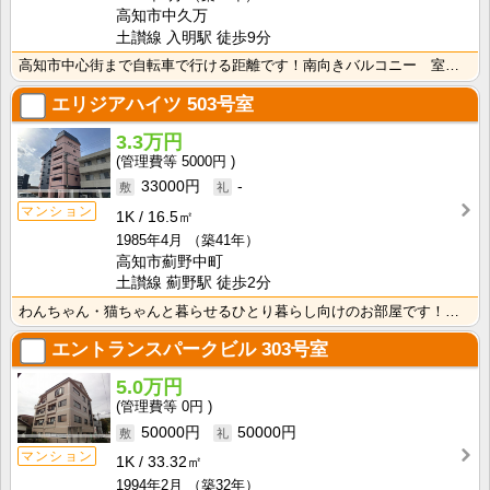
高知市中久万
土讃線 入明駅 徒歩9分
高知市中心街まで自転車で行ける距離です！南向きバルコニー 室内洗濯機置場で冬でもお洗濯快適♪
エリジアハイツ
503号室
3.3万円
5000円
33000円
-
マンション
1K
16.5㎡
1985年4月
（築41年）
高知市薊野中町
土讃線 薊野駅 徒歩2分
わんちゃん・猫ちゃんと暮らせるひとり暮らし向けのお部屋です！安心のオール電化！エレベータ付きで荷物の･･･
エントランスパークビル
303号室
5.0万円
0円
50000円
50000円
マンション
1K
33.32㎡
1994年2月
（築32年）