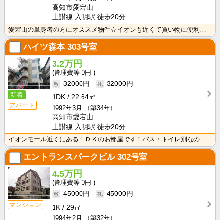
高知市愛宕山
土讃線 入明駅 徒歩20分
愛宕山の単身者の方にオススメ物件☆イオンも近くて買い物に便利です♪洗濯機室内！！洗面台もあります☆
ハイツ森本
303号室
3.2万円
0円
32000円
32000円
新着
1DK
22.64㎡
アパート
1992年3月
（築34年）
高知市愛宕山
土讃線 入明駅 徒歩20分
イオンモール近くにある１ＤＫのお部屋です！バス・トイレ別なので、ゆったり湯船に浸かれますね！
エントランスパークビル
302号室
4.5万円
0円
45000円
45000円
マンション
1K
29㎡
1994年2月
（築32年）