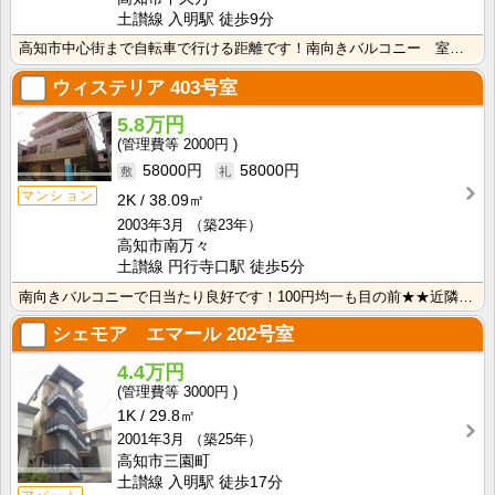
土讃線 入明駅 徒歩9分
高知市中心街まで自転車で行ける距離です！南向きバルコニー 室内洗濯機置場で冬でもお洗濯快適♪
ウィステリア
403号室
5.8万円
2000円
58000円
58000円
マンション
2K
38.09㎡
2003年3月
（築23年）
高知市南万々
土讃線 円行寺口駅 徒歩5分
南向きバルコニーで日当たり良好です！100円均一も目の前★★近隣にはＴＳＵＴＡＹＡ・スーパー等充実し･･･
シェモア エマール
202号室
4.4万円
3000円
1K
29.8㎡
2001年3月
（築25年）
高知市三園町
土讃線 入明駅 徒歩17分