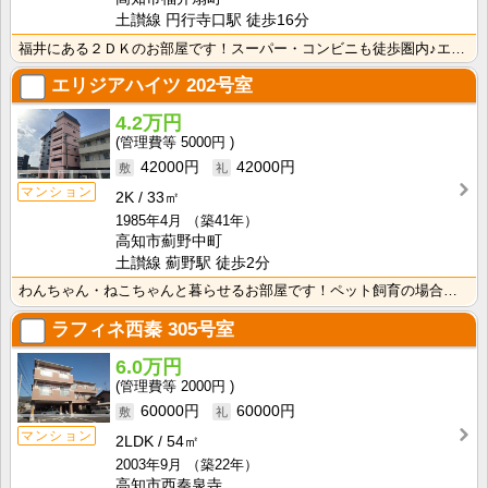
土讃線 円行寺口駅 徒歩16分
福井にある２ＤＫのお部屋です！スーパー・コンビニも徒歩圏内♪エアコンあり♪インターネット月額接続使用･･･
エリジアハイツ
202号室
4.2万円
5000円
42000円
42000円
マンション
2K
33㎡
1985年4月
（築41年）
高知市薊野中町
土讃線 薊野駅 徒歩2分
わんちゃん・ねこちゃんと暮らせるお部屋です！ペット飼育の場合は敷金2ヶ月・礼金1ヶ月要 水道料は共益･･･
ラフィネ西秦
305号室
6.0万円
2000円
60000円
60000円
マンション
2LDK
54㎡
2003年9月
（築22年）
高知市西秦泉寺