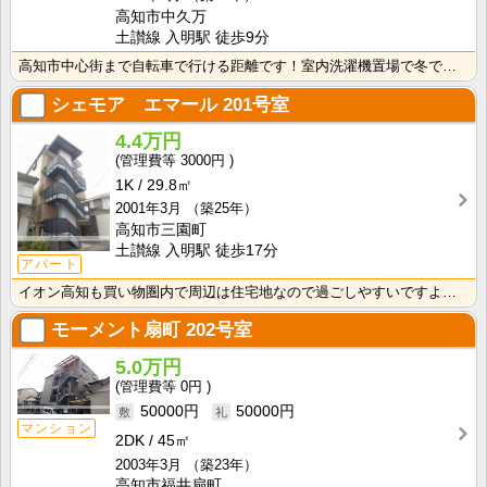
高知市中久万
土讃線 入明駅 徒歩9分
高知市中心街まで自転車で行ける距離です！室内洗濯機置場で冬でもお洗濯快適♪
シェモア エマール
201号室
4.4万円
3000円
1K
29.8㎡
2001年3月
（築25年）
高知市三園町
土讃線 入明駅 徒歩17分
アパート
イオン高知も買い物圏内で周辺は住宅地なので過ごしやすいですよ一人暮らしに欲しい設備が整っており新生活･･･
モーメント扇町
202号室
5.0万円
0円
50000円
50000円
マンション
2DK
45㎡
2003年3月
（築23年）
高知市福井扇町