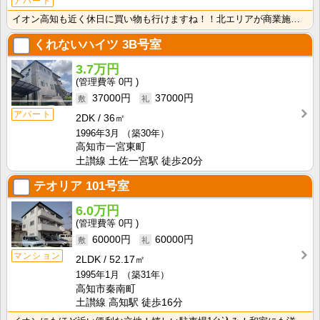
アパート
イオン高知も近く休日に買い物も行けますね！！北エリアが商業施設・病院など充実してきているので生活する･･･
くれないハイツ
3B号室
3.7万円
0円
37000円
37000円
アパート
2DK
36㎡
1996年3月
（築30年）
高知市一宮東町
土讃線 土佐一宮駅 徒歩20分
テオリア
101号室
6.0万円
0円
60000円
60000円
マンション
2LDK
52.17㎡
1995年1月
（築31年）
高知市秦南町
土讃線 高知駅 徒歩16分