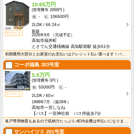
10.65万円
2000円
-
106500円
2LDK
66.24㎡
新築
アパート
2026年9月
（完成予定）
高知市福井町
とさでん交通桟橋線 高知駅前駅 徒歩51分
初期費用大部分とお家賃のお支払いはクレジット払い選べます！バス・トイレ別なので、ゆったり湯船に浸かれ･･･
コーポ福島
303号室
5.5万円
0円
55000円
-
アパート
2LDK
60㎡
1998年7月
（築28年）
高知市一宮しなね
【バス】一宮神社前 バス停徒歩7分
各戸専用物置もあるので収納力たっぷり♪町内会費は年払いになります。来客駐車場完備なところもうれしいポ･･･
サンハイツⅡ
201号室