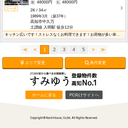
48000円
48000円
コーポ
2K
34㎡
1989年3月
（築37年）
高知市中久万
土讃線 入明駅 徒歩12分
キッチン広いです！ストレスなくお料理できます！お荷物が多い単身者の方にもオススメの2Ｋタイプのお部屋･･･
≪
<
1
2
3
4
5
>
≫
エリア変更
条件変更
ホームに戻る
PC向けサイトへ
Copyright © KochiHouse, Co,ltd. All Rights Reserved.