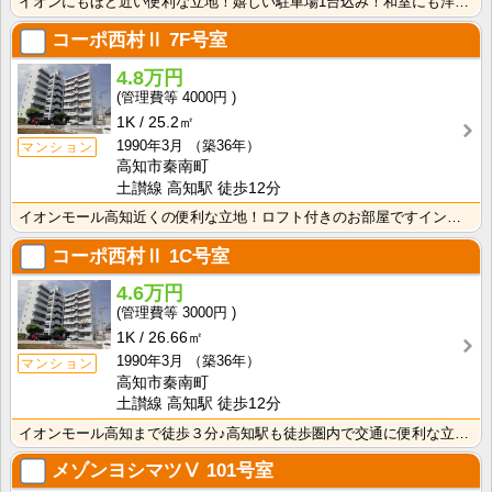
イオンにもほど近い便利な立地！嬉しい駐車場1台込み！和室にも洋室にも収納がついているのでお荷物が多く･･･
コーポ西村Ⅱ
7F号室
4.8万円
4000円
1K
25.2㎡
1990年3月
（築36年）
マンション
高知市秦南町
土讃線 高知駅 徒歩12分
イオンモール高知近くの便利な立地！ロフト付きのお部屋ですインターネット月額接続使用無料なので、月々の･･･
コーポ西村Ⅱ
1C号室
4.6万円
3000円
1K
26.66㎡
1990年3月
（築36年）
マンション
高知市秦南町
土讃線 高知駅 徒歩12分
イオンモール高知まで徒歩３分♪高知駅も徒歩圏内で交通に便利な立地です♪
メゾンヨシマツⅤ
101号室