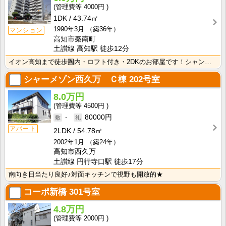
4000円
1DK
43.74㎡
1990年3月
（築36年）
マンション
高知市秦南町
土讃線 高知駅 徒歩12分
イオン高知まで徒歩圏内・ロフト付き・2DKのお部屋です！シャンプードレッサー付きなので、身支度が快適･･･
シャーメゾン西久万 Ｃ棟
202号室
8.0万円
4500円
-
80000円
アパート
2LDK
54.78㎡
2002年1月
（築24年）
高知市西久万
土讃線 円行寺口駅 徒歩17分
南向き日当たり良好♪対面キッチンで視野も開放的★
コーポ新橋
301号室
4.8万円
2000円