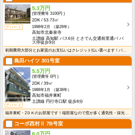
5.3万円
3100円
2DK
53.73㎡
1998年2月
（築28年）
アパート
高知市北秦泉寺
土讃線 高知駅 バス6分 とさでん交通前里通バ バ
ス停徒歩9分
初期費用大部分とお家賃のお支払いはクレジット払い選べます！バス・トイレ別なので、ゆったり湯船に浸かれ･･･
島田ハイツ
301号室
5.5万円
0円
2DK
39㎡
1988年1月
（築38年）
高知市福井東町
土讃線 円行寺口駅 徒歩8分
アパート
福井東町・2ＤＫのお部屋です！端部屋なので窓が多く通気性・採光性良好！
コーポ西村Ⅱ
7B号室
6.0万円