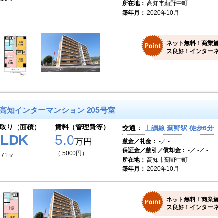
所在地：
高知市薊野中町
築年月：
2020年10月
ネット無料！商業
ス良好！インターネ
高知インターマンション 205号室
取り（面積）
賃料（管理費等）
交通：
土讃線 薊野駅 徒歩6分
1LDK
5.0
万円
敷金／礼金：
-／ -
保証金／敷引／償却金：
-／ -／ -
（ 5000円）
.71㎡
所在地：
高知市薊野中町
築年月：
2020年10月
ネット無料！商業
ス良好！インターネ