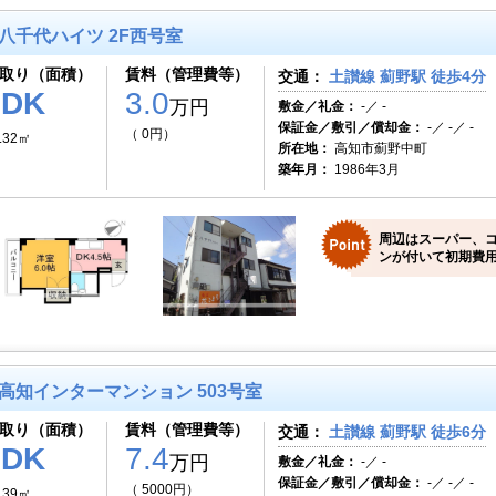
八千代ハイツ 2F西号室
取り（面積）
賃料（管理費等）
交通：
土讃線 薊野駅 徒歩4分
1DK
3.0
万円
敷金／礼金：
-／ -
保証金／敷引／償却金：
-／ -／ -
（ 0円）
.32㎡
所在地：
高知市薊野中町
築年月：
1986年3月
周辺はスーパー、
ンが付いて初期費用
高知インターマンション 503号室
取り（面積）
賃料（管理費等）
交通：
土讃線 薊野駅 徒歩6分
2DK
7.4
万円
敷金／礼金：
-／ -
保証金／敷引／償却金：
-／ -／ -
（ 5000円）
.39㎡