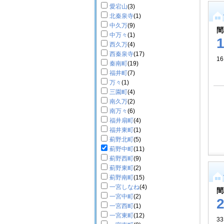
愛宕山
(3)
北秦泉寺
(1)
中久万
(9)
間
中万々
(1)
西久万
(4)
西秦泉寺
(17)
16
秦南町
(19)
福井町
(7)
万々
(1)
三園町
(4)
南久万
(2)
南万々
(6)
福井扇町
(4)
福井東町
(1)
薊野北町
(5)
薊野中町
(11)
薊野西町
(9)
薊野東町
(2)
薊野南町
(15)
一宮しなね
(4)
間
一宮中町
(2)
一宮西町
(1)
一宮東町
(12)
3