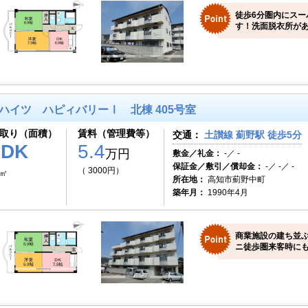
徒歩6分圏内にスー
す！洗面脱衣所があ
ハイツ ハピィバリーⅠ 北棟 405号室
取り（面積）
賃料（管理費等）
交通：
土讃線 薊野駅 徒歩5分
2DK
5.4
万円
敷金／礼金：
-／ -
保証金／敷引／償却金：
-／ -／ -
（ 3000円）
9㎡
所在地：
高知市薊野中町
築年月：
1990年4月
商業施設の建ち並
ニ徒歩圏来客時にも