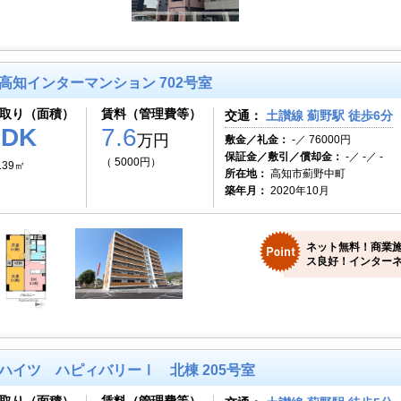
高知インターマンション 702号室
取り（面積）
賃料（管理費等）
交通：
土讃線 薊野駅 徒歩6分
2DK
7.6
万円
敷金／礼金：
-／ 76000円
保証金／敷引／償却金：
-／ -／ -
（ 5000円）
.39㎡
所在地：
高知市薊野中町
築年月：
2020年10月
ネット無料！商業
ス良好！インターネ
ハイツ ハピィバリーⅠ 北棟 205号室