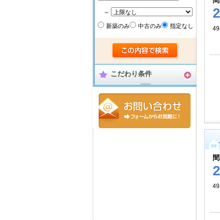
間
～
新築のみ
中古のみ
指定なし
4
こだわり条件
間
4