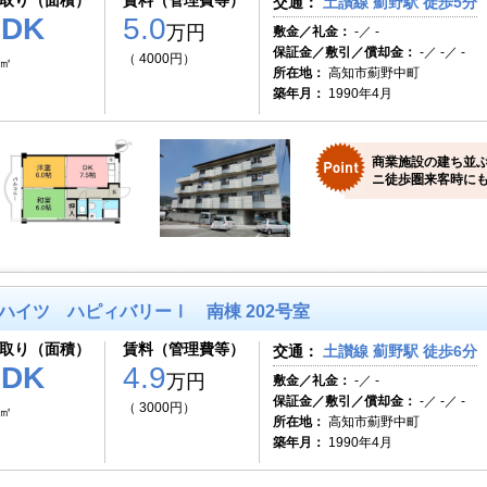
取り（面積）
賃料（管理費等）
交通：
土讃線 薊野駅 徒歩5分
2DK
5.0
万円
敷金／礼金：
-／ -
保証金／敷引／償却金：
-／ -／ -
（ 4000円）
9㎡
所在地：
高知市薊野中町
築年月：
1990年4月
商業施設の建ち並
ニ徒歩圏来客時にも
ハイツ ハピィバリーⅠ 南棟 202号室
取り（面積）
賃料（管理費等）
交通：
土讃線 薊野駅 徒歩6分
2DK
4.9
万円
敷金／礼金：
-／ -
保証金／敷引／償却金：
-／ -／ -
（ 3000円）
9㎡
所在地：
高知市薊野中町
築年月：
1990年4月