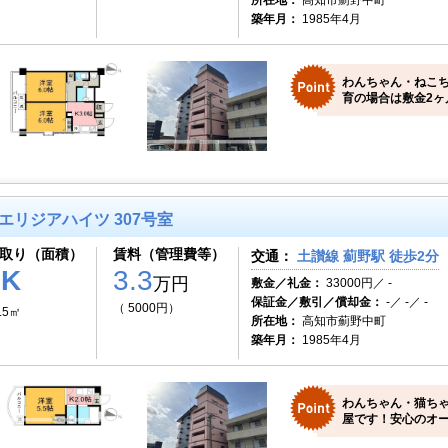
所在地：
高知市薊野中町
築年月：
1985年4月
わんちゃん・ねこ
育の場合は敷金2ヶ
エリジアハイツ 307号室
取り（面積）
賃料（管理費等）
交通：
土讃線 薊野駅 徒歩2分
1K
3.3
万円
敷金／礼金：
33000円／ -
保証金／敷引／償却金：
-／ -／ -
（ 5000円）
.5㎡
所在地：
高知市薊野中町
築年月：
1985年4月
わんちゃん・猫ち
屋です！安心のオー