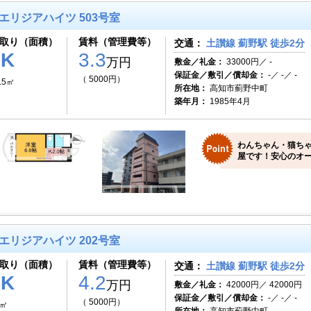
エリジアハイツ 503号室
取り（面積）
賃料（管理費等）
交通：
土讃線 薊野駅 徒歩2分
1K
3.3
万円
敷金／礼金：
33000円／ -
保証金／敷引／償却金：
-／ -／ -
（ 5000円）
.5㎡
所在地：
高知市薊野中町
築年月：
1985年4月
わんちゃん・猫ち
屋です！安心のオー
エリジアハイツ 202号室
取り（面積）
賃料（管理費等）
交通：
土讃線 薊野駅 徒歩2分
2K
4.2
万円
敷金／礼金：
42000円／ 42000円
保証金／敷引／償却金：
-／ -／ -
（ 5000円）
3㎡