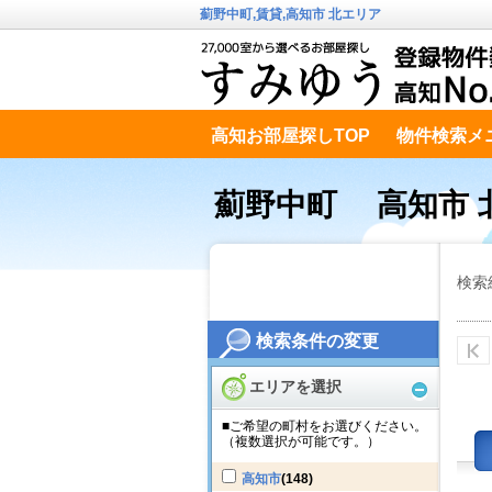
薊野中町,賃貸,高知市 北エリア
高知お部屋探しTOP
物件検索メ
高知市南エリア
テキストデータ
薊野中町 高知市 
検索
検索条件の変更
エリアを選択
■ご希望の町村をお選びください。
（複数選択が可能です。）
高知市
(148)