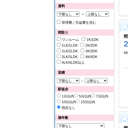
賃料
～
管理費／共益費を含む
間取り
間
ワンルーム
1K/1DK
1LK/1LDK
2K/2DK
2LK/2LDK
3K/3DK
48
3LK/3LDK
4K/4DK
4LK/4LDK以上
面積
～
駅徒歩
1分以内
5分以内
7分以内
10分以内
15分以内
指定なし
築年数