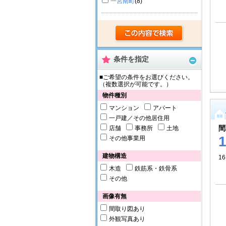
一宮南町
(8)
条件を指定
■ご希望の条件をお選びください。
（複数選択が可能です。）
物件種別
マンション
アパート
一戸建／その他居住用
間
店舗
事務所
土地
その他事業用
建物構造
16
木造
鉄筋系・鉄骨系
その他
画像有無
間取り図あり
外観写真あり