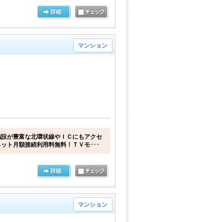
マンション
施設が豊富な北環状線やＩＣにもアクセ
ット月額接続利用料無料！ＴＶモ･･･
マンション