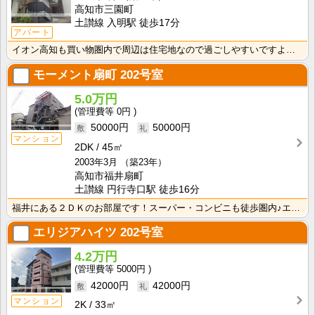
高知市三園町
土讃線 入明駅 徒歩17分
アパート
イオン高知も買い物圏内で周辺は住宅地なので過ごしやすいですよ一人暮らしに欲しい設備が整っており新生活･･･
モーメント扇町
202号室
5.0万円
0円
50000円
50000円
マンション
2DK
45㎡
2003年3月
（築23年）
高知市福井扇町
土讃線 円行寺口駅 徒歩16分
福井にある２ＤＫのお部屋です！スーパー・コンビニも徒歩圏内♪エアコンあり♪インターネット月額接続使用･･･
エリジアハイツ
202号室
4.2万円
5000円
42000円
42000円
マンション
2K
33㎡