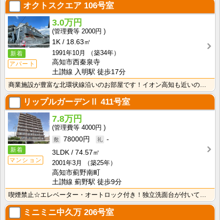
オクトスクエア
106号室
3.0万円
2000円
1K
18.63㎡
1991年10月
（築34年）
新着
高知市西秦泉寺
アパート
土讃線 入明駅 徒歩17分
商業施設が豊富な北環状線沿いのお部屋です！イオン高知も近いので、お買いものに便利な暮らしやすいエリア･･･
リップルガーデンⅡ
411号室
7.8万円
4000円
78000円
-
新着
3LDK
74.57㎡
マンション
2001年3月
（築25年）
高知市薊野南町
土讃線 薊野駅 徒歩9分
喫煙禁止☆エレベーター・オートロック付き！独立洗面台が付いているので忙しい朝の身支度も快適です！室内･･･
ミニミニ中久万
206号室