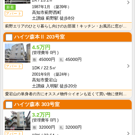
2K
25.2㎡
1987年1月
（築39年）
新着
高知市薊野西町
アパート
土讃線 薊野駅 徒歩8分
薊野エリアのひとり暮らし向けのお部屋！キッチン・お風呂に窓があるので換気ができて快適！ 温水洗浄暖房･･･
ハイツ森本Ⅱ
203号室
4.5万円
0円
45000円
45000円
アパート
1DK
22.5㎡
2001年9月
（築24年）
高知市愛宕山
土讃線 入明駅 徒歩20分
愛宕山の単身者の方にオススメ物件☆イオンも近くて買い物に便利です♪洗濯機室内！！洗面台もあります☆
ハイツ森本
303号室
3.2万円
0円
32000円
32000円
アパート