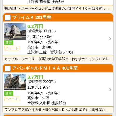
土讃線 薊野駅 徒歩8分
薊野西町・スーパーやコンビニ徒歩圏のお部屋です！やっぱり嬉しいバス・トイレ別でお風呂には窓も付いてい･･･
プライムＫ
201号室
6.2万円
3000円
2LDK
53.46㎡
1999年6月
（築27年）
新着
高知市一宮中町
アパート
土讃線 土佐一宮駅 徒歩10分
カップル・ファミリーや高知大学医学部生におすすめ！ワンフロア1世帯の構造なので、窓が多く、採光性・通･･･
アバンギャルドＭＩＫＡ
401号室
3.7万円
2000円
1DK
31.97㎡
1987年6月
（築39年）
新着
高知市中久万
アパート
土讃線 入明駅 徒歩12分
ワンフロア２室だけの最上階角部屋１ＤＫのお部屋です！角部屋なのでダイニング・リビングそれぞれ窓があり･･･