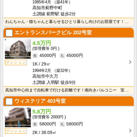
1985年4月
（築41年）
高知市薊野中町
土讃線 薊野駅 徒歩2分
わんちゃん・猫ちゃんと暮らせるひとり暮らし向けのお部屋です！安心のオール電化！エレベータ付きで荷物の･･･
エントランスパークビル
202号室
4.5万円
0円
45000円
45000円
マンション
1K
29㎡
1994年2月
（築32年）
高知市中久万
土讃線 入明駅 徒歩9分
高知市中心街まで自転車で行ける距離です！南向きバルコニー 室内洗濯機置場で冬でもお洗濯快適♪
ウィステリア
403号室
5.8万円
2000円
58000円
58000円
マンション
2K
38.09㎡