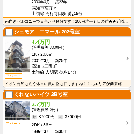
2003年3月
（築23年）
高知市南万々
土讃線 円行寺口駅 徒歩5分
南向きバルコニーで日当たり良好です！100円均一も目の前★★近隣にはＴＳＵＴＡＹＡ・スーパー等充実し･･･
シェモア エマール
202号室
4.4万円
3000円
1K
29.8㎡
2001年3月
（築25年）
高知市三園町
土讃線 入明駅 徒歩17分
アパート
イオン高知も近く休日に買い物も行けますね！！北エリアが商業施設・病院など充実してきているので生活する･･･
くれないハイツ
3B号室
3.7万円
0円
37000円
37000円
アパート
2DK
36㎡
1996年3月
（築30年）