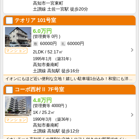
高知市一宮東町
土讃線 土佐一宮駅 徒歩20分
テオリア
101号室
6.0万円
0円
60000円
60000円
マンション
2LDK
52.17㎡
1995年1月
（築31年）
高知市秦南町
土讃線 高知駅 徒歩16分
イオンにもほど近い便利な立地！嬉しい駐車場1台込み！和室にも洋室にも収納がついているのでお荷物が多く･･･
コーポ西村Ⅱ
7F号室
4.8万円
4000円
1K
25.2㎡
1990年3月
（築36年）
マンション
高知市秦南町
土讃線 高知駅 徒歩12分