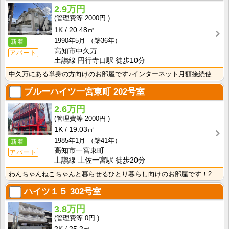
2.9万円
2000円
1K
20.48㎡
1990年5月
（築36年）
新着
高知市中久万
アパート
土讃線 円行寺口駅 徒歩10分
中久万にある単身の方向けのお部屋です♪インターネット月額接続使用無料なので、月々の生活費の節約にもな･･･
ブルーハイツ一宮東町
202号室
2.6万円
2000円
1K
19.03㎡
1985年1月
（築41年）
新着
高知市一宮東町
アパート
土讃線 土佐一宮駅 徒歩20分
わんちゃんねこちゃんと暮らせるひとり暮らし向けのお部屋です！2026年6月下旬、ネット無料（Wi-F･･･
ハイツ１５
302号室
3.8万円
0円