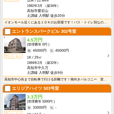
1DK
22.64㎡
1992年3月
（築34年）
高知市愛宕山
土讃線 入明駅 徒歩20分
イオンモール近くにある１ＤＫのお部屋です！バス・トイレ別なので、ゆったり湯船に浸かれますね！
エントランスパークビル
302号室
4.5万円
0円
45000円
45000円
マンション
1K
29㎡
1994年2月
（築32年）
高知市中久万
土讃線 入明駅 徒歩9分
高知市中心街まで自転車で行ける距離です！南向きバルコニー 室内洗濯機置場で冬でもお洗濯快適♪
エリジアハイツ
503号室
3.3万円
5000円
33000円
-
マンション