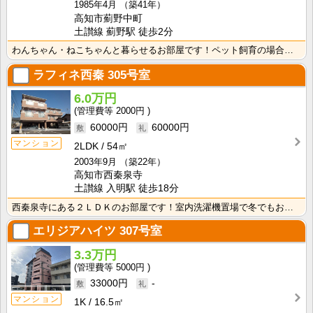
1985年4月
（築41年）
高知市薊野中町
土讃線 薊野駅 徒歩2分
わんちゃん・ねこちゃんと暮らせるお部屋です！ペット飼育の場合は敷金2ヶ月・礼金1ヶ月要 水道料は共益･･･
ラフィネ西秦
305号室
6.0万円
2000円
60000円
60000円
マンション
2LDK
54㎡
2003年9月
（築22年）
高知市西秦泉寺
土讃線 入明駅 徒歩18分
西秦泉寺にある２ＬＤＫのお部屋です！室内洗濯機置場で冬でもお洗濯快適！シャンプードレッサーが付いてい･･･
エリジアハイツ
307号室
3.3万円
5000円
33000円
-
マンション
1K
16.5㎡