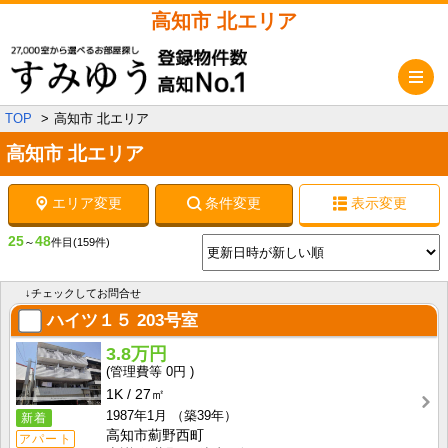
高知市 北エリア
メ
TOP
高知市 北エリア
高知市 北エリア
エリア変更
条件変更
表示変更
25
48
～
件目
(159件)
↓チェックしてお問合せ
ハイツ１５
203号室
3.8万円
0円
1K
27㎡
1987年1月
（築39年）
新着
高知市薊野西町
アパート