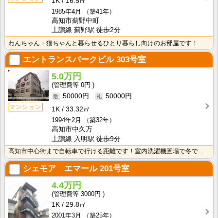
1K
16.5㎡
1985年4月
（築41年）
高知市薊野中町
土讃線 薊野駅 徒歩2分
わんちゃん・猫ちゃんと暮らせるひとり暮らし向けのお部屋です！安心のオール電化！エレベータ付きで荷物の･･･
エントランスパークビル
303号室
5.0万円
0円
50000円
50000円
マンション
1K
33.32㎡
1994年2月
（築32年）
高知市中久万
土讃線 入明駅 徒歩9分
高知市中心街まで自転車で行ける距離です！室内洗濯機置場で冬でもお洗濯快適♪
シェモア エマール
201号室
4.4万円
3000円
1K
29.8㎡
2001年3月
（築25年）