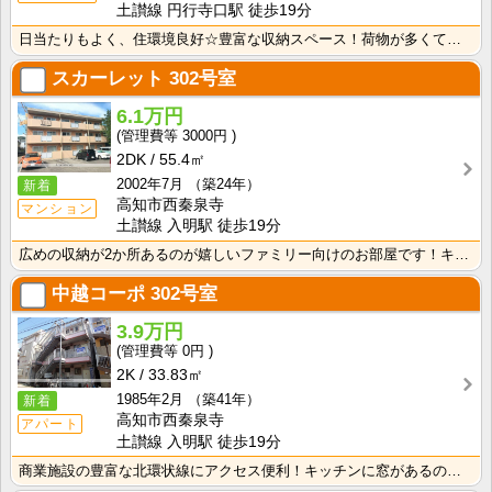
土讃線 円行寺口駅 徒歩19分
日当たりもよく、住環境良好☆豊富な収納スペース！荷物が多くても安心ですね。3口ガスシステムキッチンな･･･
スカーレット
302号室
6.1万円
3000円
2DK
55.4㎡
2002年7月
（築24年）
新着
高知市西秦泉寺
マンション
土讃線 入明駅 徒歩19分
広めの収納が2か所あるのが嬉しいファミリー向けのお部屋です！キッチンはシングルレバー水栓なので、お料･･･
中越コーポ
302号室
3.9万円
0円
2K
33.83㎡
1985年2月
（築41年）
新着
高知市西秦泉寺
アパート
土讃線 入明駅 徒歩19分
商業施設の豊富な北環状線にアクセス便利！キッチンに窓があるのでお料理中の換気ができて快適！ バストイ･･･