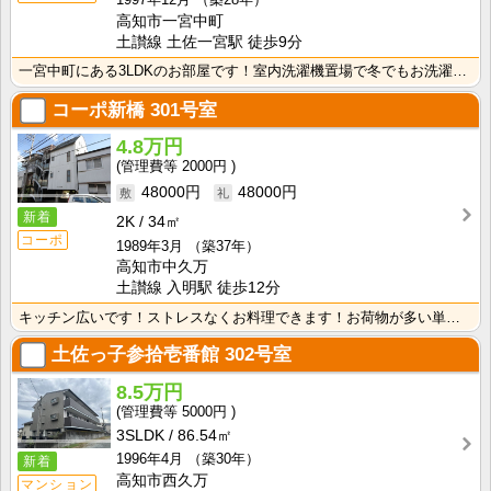
高知市一宮中町
土讃線 土佐一宮駅 徒歩9分
一宮中町にある3LDKのお部屋です！室内洗濯機置場で冬でもお洗濯快適！
コーポ新橋
301号室
4.8万円
2000円
48000円
48000円
新着
2K
34㎡
コーポ
1989年3月
（築37年）
高知市中久万
土讃線 入明駅 徒歩12分
キッチン広いです！ストレスなくお料理できます！お荷物が多い単身者の方にもオススメの2Ｋタイプのお部屋･･･
土佐っ子参拾壱番館
302号室
8.5万円
5000円
3SLDK
86.54㎡
1996年4月
（築30年）
新着
高知市西久万
マンション