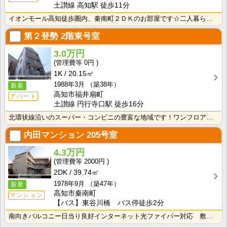
土讃線 高知駅 徒歩11分
イオンモール高知徒歩圏内、秦南町２ＤＫのお部屋です☆二人暮らしはもちろんですが、広めの一人暮らしもで･･･
第２登勢
2階東号室
3.0万円
0円
1K
20.15㎡
1988年3月
（築38年）
新着
高知市福井扇町
アパート
土讃線 円行寺口駅 徒歩16分
北環状線沿いのスーパー・コンビニの豊富な地域です！ワンフロアに2世帯ずつなので窓が多く、風通しの良い･･･
内田マンション
205号室
4.3万円
2000円
2DK
39.74㎡
1978年9月
（築47年）
新着
高知市秦南町
マンション
【バス】東谷川橋 バス停徒歩2分
南向きバルコニー日当り良好インターネット光ファイバー対応 敷金・礼金0円！