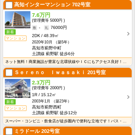
高知インターマンション
702号室
7.6万円
5000円
-
76000円
新着
2DK
48.39㎡
マンション
2020年10月
（築5年）
高知市薊野中町
土讃線 薊野駅 徒歩6分
ネット無料！商業施設が豊富な北環状線やＩＣにもアクセス良好！インターネット月額接続利用料無料！ＴＶモ･･･
Ｓｅｒｅｎｏ Ｉｗａｓａｋｉ
201号室
2.3万円
2000円
1R
15.12㎡
2003年1月
（築23年）
新着
高知市薊野西町
マンション
土讃線 薊野駅 徒歩12分
スーパー・コンビニ・飲食店が徒歩圏内で便利な立地です！バス・トイレ別なので、ゆったり湯船に浸かれます･･･
ミラドール
202号室