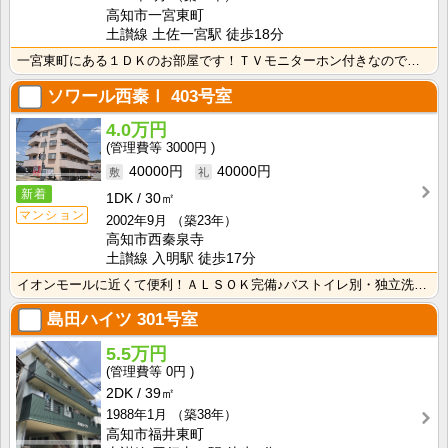
高知市一宮東町
土讃線 土佐一宮駅 徒歩18分
一宮東町にある１ＤＫのお部屋です！ＴＶモニターホン付きなので来客時も安心ですね！
ソワール西秦Ⅰ
403号室
4.0万円
3000円
40000円
40000円
新着
1DK
30㎡
マンション
2002年9月
（築23年）
高知市西秦泉寺
土讃線 入明駅 徒歩17分
イオンモールに近くて便利！ＡＬＳＯＫ完備♪バストイレ別・独立洗面台付きです！ お部屋は広めの８帖です･･･
島田ハイツ
301号室
5.5万円
0円
2DK
39㎡
1988年1月
（築38年）
高知市福井東町