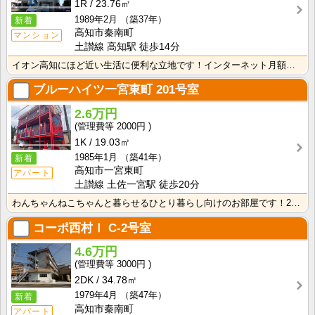
1R
23.76㎡
1989年2月
（築37年）
新着
高知市秦南町
マンション
土讃線 高知駅 徒歩14分
イオン高知にほど近い生活に便利な立地です！インターネット月額接続使用料無料なので、月々の生活費の節約･･･
ブルーハイツ一宮東町
201号室
2.6万円
2000円
1K
19.03㎡
1985年1月
（築41年）
新着
高知市一宮東町
アパート
土讃線 土佐一宮駅 徒歩20分
わんちゃんねこちゃんと暮らせるひとり暮らし向けのお部屋です！2026年6月下旬、ネット無料（Wi-F･･･
コーポ西村Ⅰ
C-2号室
4.6万円
3000円
2DK
34.78㎡
1979年4月
（築47年）
新着
高知市秦南町
アパート