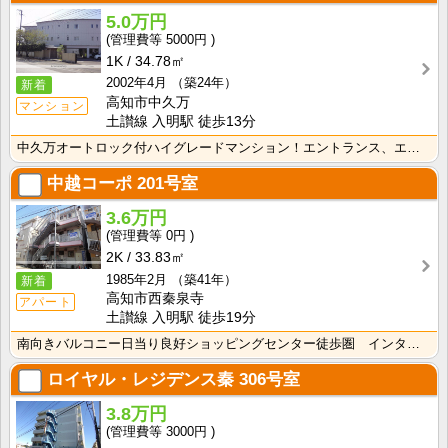
5.0万円
5000円
1K
34.78㎡
2002年4月
（築24年）
新着
高知市中久万
マンション
土讃線 入明駅 徒歩13分
中久万オートロック付ハイグレードマンション！エントランス、エレベーターホールとてもおしゃれです！！ ･･･
中越コーポ
201号室
3.6万円
0円
2K
33.83㎡
1985年2月
（築41年）
新着
高知市西秦泉寺
アパート
土讃線 入明駅 徒歩19分
南向きバルコニー日当り良好ショッピングセンター徒歩圏 インターネット光ファイバー対応
ロイヤル・レジデンス秦
306号室
3.8万円
3000円