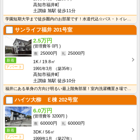
高知市福井町
土讃線 旭駅 徒歩11分
学園短期大学まで徒歩圏内のお部屋です！水道代込☆バス・トイレ別なので、ゆったり湯船に浸かれますね！
サンライフ福井
201号室
2.5万円
0円
25000円
25000円
新着
1K
19.8㎡
アパート
1991年3月
（築35年）
高知市福井町
土讃線 旭駅 徒歩10分
福井にある単身の方向け明るい最上階角部屋！室内洗濯機置き場で天候の悪い日のお洗濯も快適！
ハイツ大柳 Ｅ棟
202号室
6.0万円
3200円
60000円
60000円
新着
3DK
56㎡
アパート
1999年1月
（築27年）