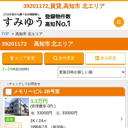
39201172,賃貸,高知市 北エリア
メ
TOP
高知市 北エリア
39201172 高知市 北エリア
エリア変更
条件変更
表示変更
1
24
～
件目
(159件)
↓チェックしてお問合せ
メモリービル
2B号室
3.3万円
0円
33000円
33000円
新着
1K
24㎡
アパート
1996年7月
（築30年）