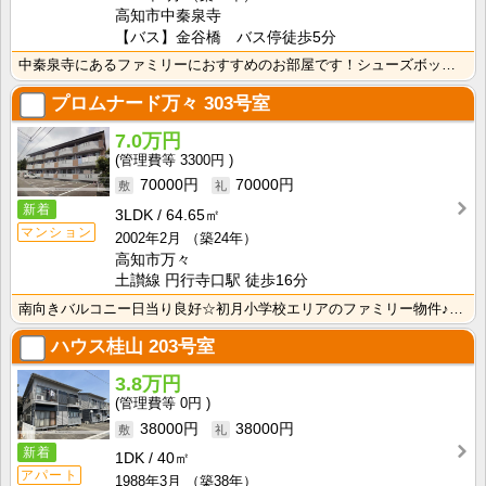
高知市中秦泉寺
【バス】金谷橋 バス停徒歩5分
中秦泉寺にあるファミリーにおすすめのお部屋です！シューズボックス・押入れ・クローゼットがあり収納充実･･･
プロムナード万々
303号室
7.0万円
3300円
70000円
70000円
新着
3LDK
64.65㎡
マンション
2002年2月
（築24年）
高知市万々
土讃線 円行寺口駅 徒歩16分
南向きバルコニー日当り良好☆初月小学校エリアのファミリー物件♪ロフトがあるので、荷物を隠すことが出来･･･
ハウス桂山
203号室
3.8万円
0円
38000円
38000円
新着
1DK
40㎡
アパート
1988年3月
（築38年）