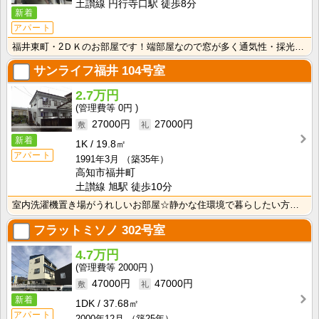
土讃線 円行寺口駅 徒歩8分
新着
アパート
福井東町・2ＤＫのお部屋です！端部屋なので窓が多く通気性・採光性良好！
サンライフ福井
104号室
2.7万円
0円
27000円
27000円
新着
1K
19.8㎡
アパート
1991年3月
（築35年）
高知市福井町
土讃線 旭駅 徒歩10分
室内洗濯機置き場がうれしいお部屋☆静かな住環境で暮らしたい方にオススメ！ 角部屋なので窓が多く、明る･･･
フラットミソノ
302号室
4.7万円
2000円
47000円
47000円
新着
1DK
37.68㎡
アパート
2000年12月
（築25年）