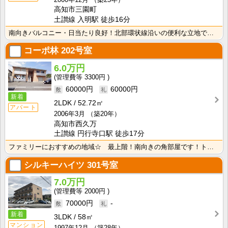
高知市三園町
土讃線 入明駅 徒歩16分
南向きバルコニー・日当たり良好！北部環状線沿いの便利な立地です！ＴＶモニターホン付きなので来客時も安･･･
コーポ林
202号室
6.0万円
3300円
60000円
60000円
新着
2LDK
52.72㎡
アパート
2006年3月
（築20年）
高知市西久万
土讃線 円行寺口駅 徒歩17分
ファミリーにおすすめの地域☆ 最上階！南向きの角部屋です！トイレは温水洗浄便座付き！キッチンには窓が･･･
シルキーハイツ
301号室
7.0万円
2000円
70000円
-
新着
3LDK
58㎡
マンション
1997年12月
（築28年）