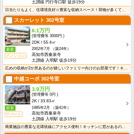
土讃線 円行寺口駅 徒歩19分
日当たりもよく、住環境良好☆豊富な収納スペース！荷物が多くても安心ですね。3口ガスシステムキッチンな･･･
スカーレット
302号室
6.1万円
3000円
2DK
55.4㎡
2002年7月
（築24年）
新着
高知市西秦泉寺
マンション
土讃線 入明駅 徒歩19分
広めの収納が2か所あるのが嬉しいファミリー向けのお部屋です！キッチンはシングルレバー水栓なので、お料･･･
中越コーポ
302号室
3.9万円
0円
2K
33.83㎡
1985年2月
（築41年）
新着
高知市西秦泉寺
アパート
土讃線 入明駅 徒歩19分
商業施設の豊富な北環状線にアクセス便利！キッチンに窓があるのでお料理中の換気ができて快適！ バストイ･･･