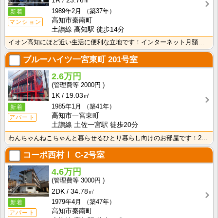
1R
23.76㎡
1989年2月
（築37年）
新着
高知市秦南町
マンション
土讃線 高知駅 徒歩14分
イオン高知にほど近い生活に便利な立地です！インターネット月額接続使用料無料なので、月々の生活費の節約･･･
ブルーハイツ一宮東町
201号室
2.6万円
2000円
1K
19.03㎡
1985年1月
（築41年）
新着
高知市一宮東町
アパート
土讃線 土佐一宮駅 徒歩20分
わんちゃんねこちゃんと暮らせるひとり暮らし向けのお部屋です！2026年6月下旬、ネット無料（Wi-F･･･
コーポ西村Ⅰ
C-2号室
4.6万円
3000円
2DK
34.78㎡
1979年4月
（築47年）
新着
高知市秦南町
アパート