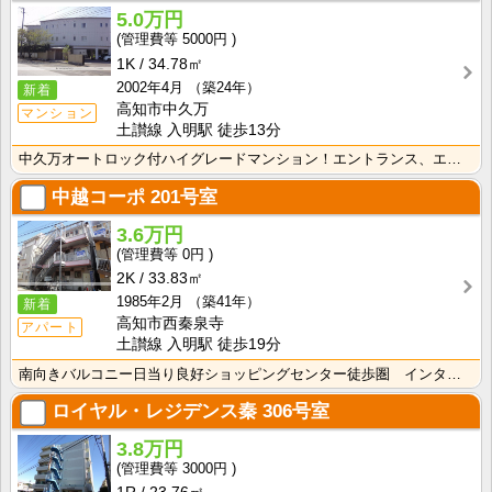
5.0万円
5000円
1K
34.78㎡
2002年4月
（築24年）
新着
高知市中久万
マンション
土讃線 入明駅 徒歩13分
中久万オートロック付ハイグレードマンション！エントランス、エレベーターホールとてもおしゃれです！！ ･･･
中越コーポ
201号室
3.6万円
0円
2K
33.83㎡
1985年2月
（築41年）
新着
高知市西秦泉寺
アパート
土讃線 入明駅 徒歩19分
南向きバルコニー日当り良好ショッピングセンター徒歩圏 インターネット光ファイバー対応
ロイヤル・レジデンス秦
306号室
3.8万円
3000円