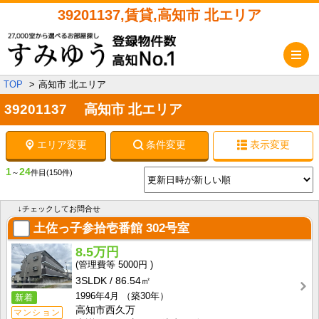
39201137,賃貸,高知市 北エリア
メ
TOP
高知市 北エリア
39201137 高知市 北エリア
エリア変更
条件変更
表示変更
1
24
～
件目
(150件)
↓チェックしてお問合せ
土佐っ子参拾壱番館
302号室
8.5万円
5000円
3SLDK
86.54㎡
1996年4月
（築30年）
新着
高知市西久万
マンション