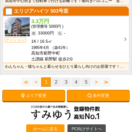
高知市中心街まで自転車で行ける距離です！南向きバルコニー 室内洗濯機置場で冬でもお洗濯快適♪
エリジアハイツ
503号室
3.3万円
5000円
33000円
-
マンション
1K
16.5㎡
1985年4月
（築41年）
高知市薊野中町
土讃線 薊野駅 徒歩2分
わんちゃん・猫ちゃんと暮らせるひとり暮らし向けのお部屋です！安心のオール電化！エレベータ付きで荷物の･･･
≪
<
1
2
3
4
5
>
≫
エリア変更
条件変更
ホームに戻る
PC向けサイトへ