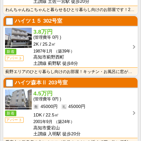
土讃線 土佐一宮駅 徒歩20分
わんちゃんねこちゃんと暮らせるひとり暮らし向けのお部屋です！2026年6月下旬、ネット無料（Wi-F･･･
ハイツ１５
302号室
3.8万円
0円
2K
25.2㎡
1987年1月
（築39年）
新着
高知市薊野西町
アパート
土讃線 薊野駅 徒歩8分
薊野エリアのひとり暮らし向けのお部屋！キッチン・お風呂に窓があるので換気ができて快適！ 温水洗浄暖房･･･
ハイツ森本Ⅱ
203号室
4.5万円
0円
45000円
45000円
新着
1DK
22.5㎡
アパート
2001年9月
（築24年）
高知市愛宕山
土讃線 入明駅 徒歩20分