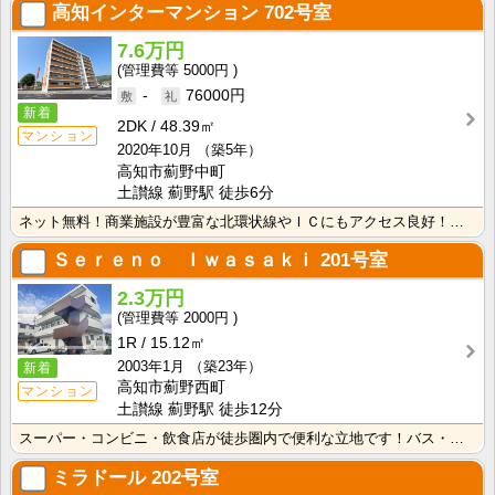
高知インターマンション
702号室
7.6万円
5000円
-
76000円
新着
2DK
48.39㎡
マンション
2020年10月
（築5年）
高知市薊野中町
土讃線 薊野駅 徒歩6分
ネット無料！商業施設が豊富な北環状線やＩＣにもアクセス良好！インターネット月額接続利用料無料！ＴＶモ･･･
Ｓｅｒｅｎｏ Ｉｗａｓａｋｉ
201号室
2.3万円
2000円
1R
15.12㎡
2003年1月
（築23年）
新着
高知市薊野西町
マンション
土讃線 薊野駅 徒歩12分
スーパー・コンビニ・飲食店が徒歩圏内で便利な立地です！バス・トイレ別なので、ゆったり湯船に浸かれます･･･
ミラドール
202号室