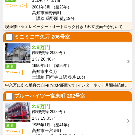
3LDK
74.57㎡
マンション
2001年3月
（築25年）
高知市薊野南町
土讃線 薊野駅 徒歩9分
喫煙禁止☆エレベーター・オートロック付き！独立洗面台が付いているので忙しい朝の身支度も快適です！室内･･･
ミニミニ中久万
206号室
2.9万円
2000円
1K
20.48㎡
1990年5月
（築36年）
新着
高知市中久万
アパート
土讃線 円行寺口駅 徒歩10分
中久万にある単身の方向けのお部屋です♪インターネット月額接続使用無料なので、月々の生活費の節約にもな･･･
ブルーハイツ一宮東町
202号室
2.6万円
2000円
1K
19.03㎡
1985年1月
（築41年）
新着
高知市一宮東町
アパート