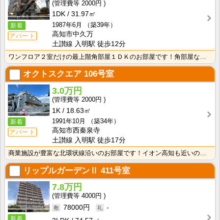
2000円
1DK
31.97㎡
1987年6月
（築39年）
新着
高知市中久万
アパート
土讃線 入明駅 徒歩12分
ワンフロア２室だけの最上階角部屋１ＤＫのお部屋です！角部屋なのでダイニング・リビングそれぞれ窓があり･･･
オクトスクエア
106号室
3.0万円
2000円
1K
18.63㎡
1991年10月
（築34年）
新着
高知市西秦泉寺
アパート
土讃線 入明駅 徒歩17分
商業施設が豊富な北環状線沿いのお部屋です！イオン高知も近いので、お買いものに便利な暮らしやすいエリア･･･
リップルガーデンⅡ
411号室
7.8万円
4000円
78000円
-
新着