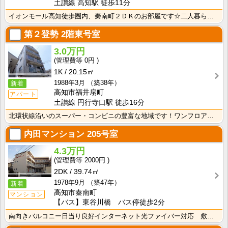
土讃線 高知駅 徒歩11分
イオンモール高知徒歩圏内、秦南町２ＤＫのお部屋です☆二人暮らしはもちろんですが、広めの一人暮らしもで･･･
第２登勢
2階東号室
3.0万円
0円
1K
20.15㎡
1988年3月
（築38年）
新着
高知市福井扇町
アパート
土讃線 円行寺口駅 徒歩16分
北環状線沿いのスーパー・コンビニの豊富な地域です！ワンフロアに2世帯ずつなので窓が多く、風通しの良い･･･
内田マンション
205号室
4.3万円
2000円
2DK
39.74㎡
1978年9月
（築47年）
新着
高知市秦南町
マンション
【バス】東谷川橋 バス停徒歩2分
南向きバルコニー日当り良好インターネット光ファイバー対応 敷金・礼金0円！