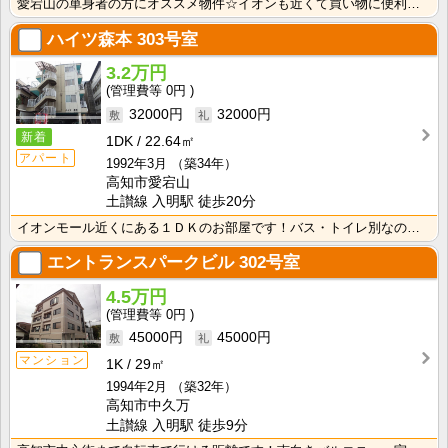
愛宕山の単身者の方にオススメ物件☆イオンも近くて買い物に便利です♪洗濯機室内！！洗面台もあります☆
ハイツ森本
303号室
3.2万円
0円
32000円
32000円
新着
1DK
22.64㎡
アパート
1992年3月
（築34年）
高知市愛宕山
土讃線 入明駅 徒歩20分
イオンモール近くにある１ＤＫのお部屋です！バス・トイレ別なので、ゆったり湯船に浸かれますね！
エントランスパークビル
302号室
4.5万円
0円
45000円
45000円
マンション
1K
29㎡
1994年2月
（築32年）
高知市中久万
土讃線 入明駅 徒歩9分