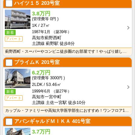
ハイツ１５
203号室
3.8万円
0円
1K
27㎡
1987年1月
（築39年）
新着
高知市薊野西町
アパート
土讃線 薊野駅 徒歩8分
薊野西町・スーパーやコンビニ徒歩圏のお部屋です！やっぱり嬉しいバス・トイレ別でお風呂には窓も付いてい･･･
プライムＫ
201号室
6.2万円
3000円
2LDK
53.46㎡
1999年6月
（築27年）
新着
高知市一宮中町
アパート
土讃線 土佐一宮駅 徒歩10分
カップル・ファミリーや高知大学医学部生におすすめ！ワンフロア1世帯の構造なので、窓が多く、採光性・通･･･
アバンギャルドＭＩＫＡ
401号室
3.7万円