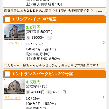
土讃線 入明駅 徒歩18分
西秦泉寺にある２ＬＤＫのお部屋です！室内洗濯機置場で冬でもお洗濯快適！シャンプードレッサーが付いてい･･･
エリジアハイツ
307号室
3.3万円
5000円
33000円
-
マンション
1K
16.5㎡
1985年4月
（築41年）
高知市薊野中町
土讃線 薊野駅 徒歩2分
わんちゃん・猫ちゃんと暮らせるひとり暮らし向けのお部屋です！安心のオール電化！エレベータ付きで荷物の･･･
エントランスパークビル
202号室
4.5万円
0円
45000円
45000円
マンション
1K
29㎡
1994年2月
（築32年）
高知市中久万