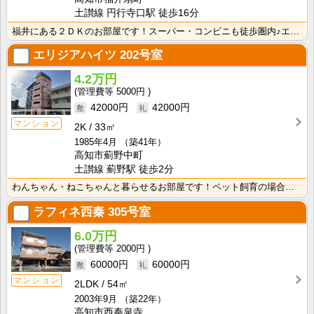
土讃線 円行寺口駅 徒歩16分
福井にある２ＤＫのお部屋です！スーパー・コンビニも徒歩圏内♪エアコンあり♪インターネット月額接続使用･･･
エリジアハイツ
202号室
4.2万円
5000円
42000円
42000円
マンション
2K
33㎡
1985年4月
（築41年）
高知市薊野中町
土讃線 薊野駅 徒歩2分
わんちゃん・ねこちゃんと暮らせるお部屋です！ペット飼育の場合は敷金2ヶ月・礼金1ヶ月要 水道料は共益･･･
ラフィネ西秦
305号室
6.0万円
2000円
60000円
60000円
マンション
2LDK
54㎡
2003年9月
（築22年）
高知市西秦泉寺