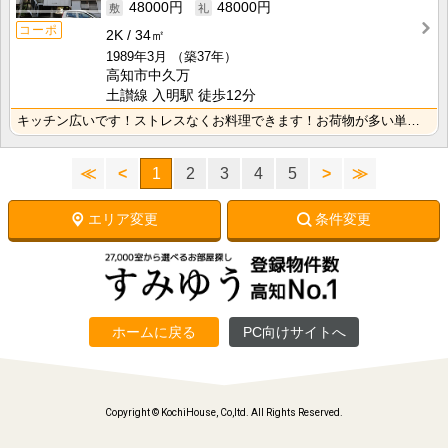
48000円
48000円
コーポ
2K
34㎡
1989年3月
（築37年）
高知市中久万
土讃線 入明駅 徒歩12分
キッチン広いです！ストレスなくお料理できます！お荷物が多い単身者の方にもオススメの2Ｋタイプのお部屋･･･
≪
<
1
2
3
4
5
>
≫
エリア変更
条件変更
ホームに戻る
PC向けサイトへ
Copyright © KochiHouse, Co,ltd. All Rights Reserved.