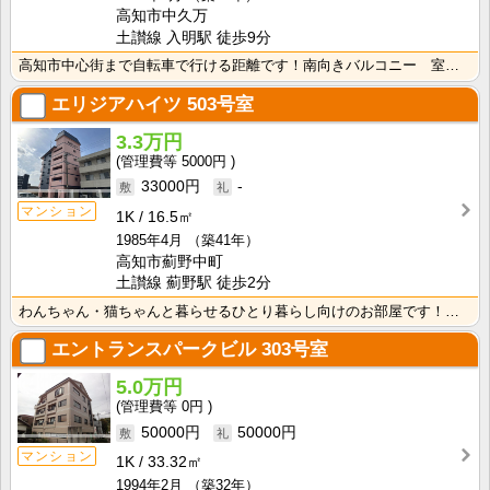
高知市中久万
土讃線 入明駅 徒歩9分
高知市中心街まで自転車で行ける距離です！南向きバルコニー 室内洗濯機置場で冬でもお洗濯快適♪
エリジアハイツ
503号室
3.3万円
5000円
33000円
-
マンション
1K
16.5㎡
1985年4月
（築41年）
高知市薊野中町
土讃線 薊野駅 徒歩2分
わんちゃん・猫ちゃんと暮らせるひとり暮らし向けのお部屋です！安心のオール電化！エレベータ付きで荷物の･･･
エントランスパークビル
303号室
5.0万円
0円
50000円
50000円
マンション
1K
33.32㎡
1994年2月
（築32年）