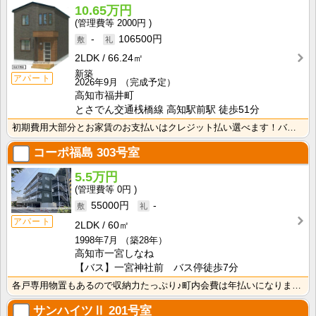
10.65万円
2000円
-
106500円
2LDK
66.24㎡
新築
アパート
2026年9月
（完成予定）
高知市福井町
とさでん交通桟橋線 高知駅前駅 徒歩51分
初期費用大部分とお家賃のお支払いはクレジット払い選べます！バス・トイレ別なので、ゆったり湯船に浸かれ･･･
コーポ福島
303号室
5.5万円
0円
55000円
-
アパート
2LDK
60㎡
1998年7月
（築28年）
高知市一宮しなね
【バス】一宮神社前 バス停徒歩7分
各戸専用物置もあるので収納力たっぷり♪町内会費は年払いになります。来客駐車場完備なところもうれしいポ･･･
サンハイツⅡ
201号室