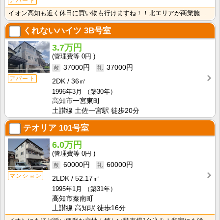
アパート
イオン高知も近く休日に買い物も行けますね！！北エリアが商業施設・病院など充実してきているので生活する･･･
くれないハイツ
3B号室
3.7万円
0円
37000円
37000円
アパート
2DK
36㎡
1996年3月
（築30年）
高知市一宮東町
土讃線 土佐一宮駅 徒歩20分
テオリア
101号室
6.0万円
0円
60000円
60000円
マンション
2LDK
52.17㎡
1995年1月
（築31年）
高知市秦南町
土讃線 高知駅 徒歩16分