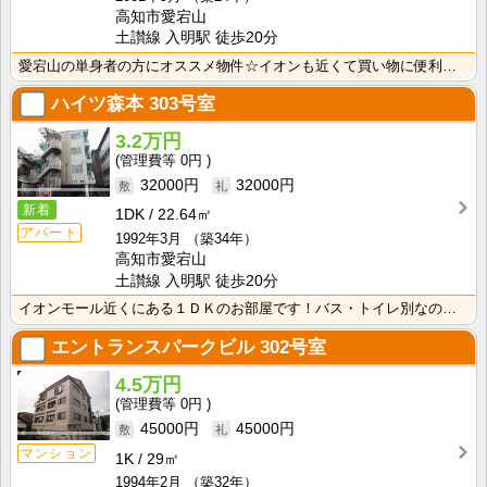
高知市愛宕山
土讃線 入明駅 徒歩20分
愛宕山の単身者の方にオススメ物件☆イオンも近くて買い物に便利です♪洗濯機室内！！洗面台もあります☆
ハイツ森本
303号室
3.2万円
0円
32000円
32000円
新着
1DK
22.64㎡
アパート
1992年3月
（築34年）
高知市愛宕山
土讃線 入明駅 徒歩20分
イオンモール近くにある１ＤＫのお部屋です！バス・トイレ別なので、ゆったり湯船に浸かれますね！
エントランスパークビル
302号室
4.5万円
0円
45000円
45000円
マンション
1K
29㎡
1994年2月
（築32年）