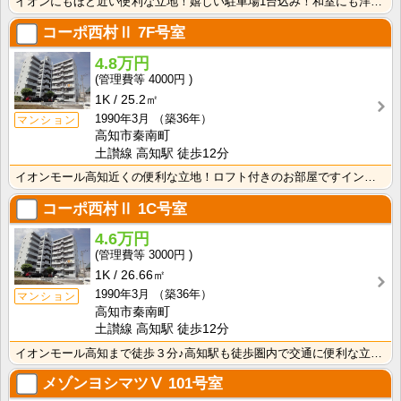
イオンにもほど近い便利な立地！嬉しい駐車場1台込み！和室にも洋室にも収納がついているのでお荷物が多く･･･
コーポ西村Ⅱ
7F号室
4.8万円
4000円
1K
25.2㎡
1990年3月
（築36年）
マンション
高知市秦南町
土讃線 高知駅 徒歩12分
イオンモール高知近くの便利な立地！ロフト付きのお部屋ですインターネット月額接続使用無料なので、月々の･･･
コーポ西村Ⅱ
1C号室
4.6万円
3000円
1K
26.66㎡
1990年3月
（築36年）
マンション
高知市秦南町
土讃線 高知駅 徒歩12分
イオンモール高知まで徒歩３分♪高知駅も徒歩圏内で交通に便利な立地です♪
メゾンヨシマツⅤ
101号室