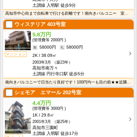
土讃線 入明駅 徒歩9分
高知市中心街まで自転車で行ける距離です！南向きバルコニー 室内洗濯機置場で冬でもお洗濯快適♪
ウィステリア
403号室
5.8万円
2000円
58000円
58000円
マンション
2K
38.09㎡
2003年3月
（築23年）
高知市南万々
土讃線 円行寺口駅 徒歩5分
南向きバルコニーで日当たり良好です！100円均一も目の前★★近隣にはＴＳＵＴＡＹＡ・スーパー等充実し･･･
シェモア エマール
202号室
4.4万円
3000円
1K
29.8㎡
2001年3月
（築25年）
高知市三園町
土讃線 入明駅 徒歩17分