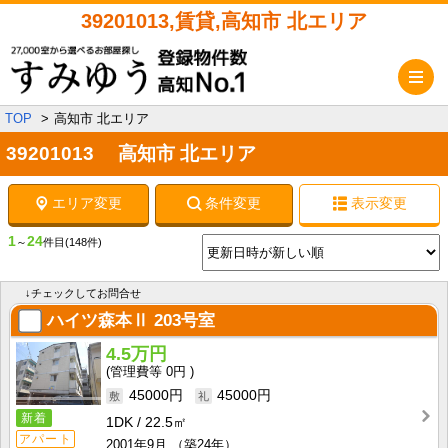
39201013,賃貸,高知市 北エリア
メ
TOP
高知市 北エリア
39201013 高知市 北エリア
エリア変更
条件変更
表示変更
1
24
～
件目
(148件)
↓チェックしてお問合せ
ハイツ森本Ⅱ
203号室
4.5万円
0円
45000円
45000円
新着
1DK
22.5㎡
アパート
2001年9月
（築24年）