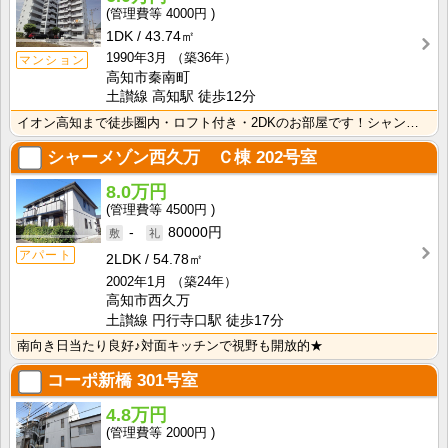
4000円
1DK
43.74㎡
1990年3月
（築36年）
マンション
高知市秦南町
土讃線 高知駅 徒歩12分
イオン高知まで徒歩圏内・ロフト付き・2DKのお部屋です！シャンプードレッサー付きなので、身支度が快適･･･
シャーメゾン西久万 Ｃ棟
202号室
8.0万円
4500円
-
80000円
アパート
2LDK
54.78㎡
2002年1月
（築24年）
高知市西久万
土讃線 円行寺口駅 徒歩17分
南向き日当たり良好♪対面キッチンで視野も開放的★
コーポ新橋
301号室
4.8万円
2000円