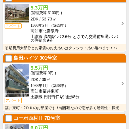
5.3万円
3100円
2DK
53.73㎡
1998年2月
（築28年）
アパート
高知市北秦泉寺
土讃線 高知駅 バス6分 とさでん交通前里通バ バ
ス停徒歩9分
初期費用大部分とお家賃のお支払いはクレジット払い選べます！バス・トイレ別なので、ゆったり湯船に浸かれ･･･
島田ハイツ
301号室
5.5万円
0円
2DK
39㎡
1988年1月
（築38年）
高知市福井東町
土讃線 円行寺口駅 徒歩8分
アパート
福井東町・2ＤＫのお部屋です！端部屋なので窓が多く通気性・採光性良好！
コーポ西村Ⅱ
7B号室
6.0万円