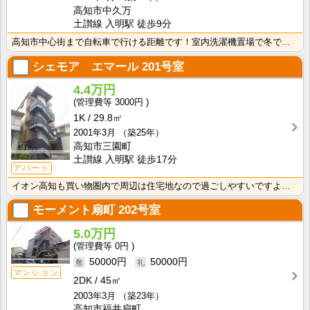
高知市中久万
土讃線 入明駅 徒歩9分
高知市中心街まで自転車で行ける距離です！室内洗濯機置場で冬でもお洗濯快適♪
シェモア エマール
201号室
4.4万円
3000円
1K
29.8㎡
2001年3月
（築25年）
高知市三園町
土讃線 入明駅 徒歩17分
アパート
イオン高知も買い物圏内で周辺は住宅地なので過ごしやすいですよ一人暮らしに欲しい設備が整っており新生活･･･
モーメント扇町
202号室
5.0万円
0円
50000円
50000円
マンション
2DK
45㎡
2003年3月
（築23年）
高知市福井扇町